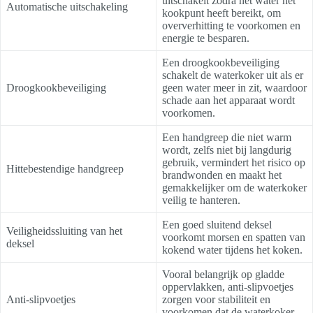
uitschakelt zodra het water het
Automatische uitschakeling
kookpunt heeft bereikt, om
oververhitting te voorkomen en
energie te besparen.
Een droogkookbeveiliging
schakelt de waterkoker uit als er
Droogkookbeveiliging
geen water meer in zit, waardoor
schade aan het apparaat wordt
voorkomen.
Een handgreep die niet warm
wordt, zelfs niet bij langdurig
gebruik, vermindert het risico op
Hittebestendige handgreep
brandwonden en maakt het
gemakkelijker om de waterkoker
veilig te hanteren.
Een goed sluitend deksel
Veiligheidssluiting van het
voorkomt morsen en spatten van
deksel
kokend water tijdens het koken.
Vooral belangrijk op gladde
oppervlakken, anti-slipvoetjes
Anti-slipvoetjes
zorgen voor stabiliteit en
voorkomen dat de waterkoker