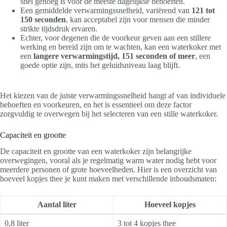
snel genoeg is voor de meeste dagelijkse behoeften.
Een gemiddelde verwarmingssnelheid, variërend van
121 tot
150 seconden
, kan acceptabel zijn voor mensen die minder
strikte tijdsdruk ervaren.
Echter, voor degenen die de voorkeur geven aan een stillere
werking en bereid zijn om te wachten, kan een waterkoker met
een
langere verwarmingstijd, 151 seconden of meer
, een
goede optie zijn, mits het geluidsniveau laag blijft.
Het kiezen van de juiste verwarmingssnelheid hangt af van individuele
behoeften en voorkeuren, en het is essentieel om deze factor
zorgvuldig te overwegen bij het selecteren van een stille waterkoker.
Capaciteit en grootte
De capaciteit en grootte van een waterkoker zijn belangrijke
overwegingen, vooral als je regelmatig warm water nodig hebt voor
meerdere personen of grote hoeveelheden. Hier is een overzicht van
hoeveel kopjes thee je kunt maken met verschillende inhoudsmaten:
Aantal liter
Hoeveel kopjes
0,8 liter
3 tot 4 kopjes thee