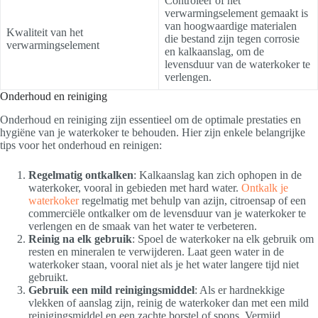
Controleer of het
verwarmingselement gemaakt is
van hoogwaardige materialen
Kwaliteit van het
die bestand zijn tegen corrosie
verwarmingselement
en kalkaanslag, om de
levensduur van de waterkoker te
verlengen.
Onderhoud en reiniging
Onderhoud en reiniging zijn essentieel om de optimale prestaties en
hygiëne van je waterkoker te behouden. Hier zijn enkele belangrijke
tips voor het onderhoud en reinigen:
Regelmatig ontkalken
: Kalkaanslag kan zich ophopen in de
waterkoker, vooral in gebieden met hard water.
Ontkalk je
waterkoker
regelmatig met behulp van azijn, citroensap of een
commerciële ontkalker om de levensduur van je waterkoker te
verlengen en de smaak van het water te verbeteren.
Reinig na elk gebruik
: Spoel de waterkoker na elk gebruik om
resten en mineralen te verwijderen. Laat geen water in de
waterkoker staan, vooral niet als je het water langere tijd niet
gebruikt.
Gebruik een mild reinigingsmiddel
: Als er hardnekkige
vlekken of aanslag zijn, reinig de waterkoker dan met een mild
reinigingsmiddel en een zachte borstel of spons. Vermijd