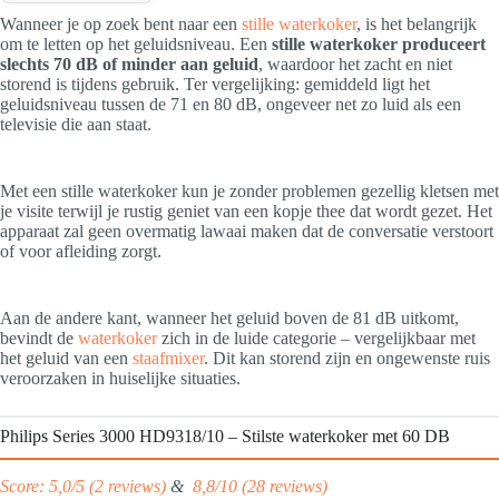
Wanneer je op zoek bent naar een
stille waterkoker
, is het belangrijk
om te letten op het geluidsniveau. Een
stille waterkoker produceert
slechts 70 dB of minder aan geluid
, waardoor het zacht en niet
storend is tijdens gebruik. Ter vergelijking: gemiddeld ligt het
geluidsniveau tussen de 71 en 80 dB, ongeveer net zo luid als een
televisie die aan staat.
Met een stille waterkoker kun je zonder problemen gezellig kletsen met
je visite terwijl je rustig geniet van een kopje thee dat wordt gezet. Het
apparaat zal geen overmatig lawaai maken dat de conversatie verstoort
of voor afleiding zorgt.
Aan de andere kant, wanneer het geluid boven de 81 dB uitkomt,
bevindt de
waterkoker
zich in de luide categorie – vergelijkbaar met
het geluid van een
staafmixer
. Dit kan storend zijn en ongewenste ruis
veroorzaken in huiselijke situaties.
Philips Series 3000 HD9318/10 – Stilste waterkoker met 60 DB
Score: 5,0/5 (2 reviews)
&
8,8/10 (28 reviews)