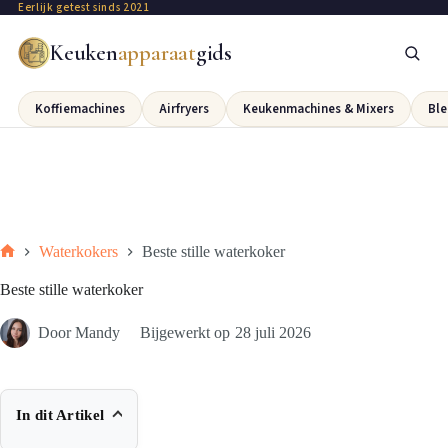
Eerlijk getest sinds 2021
Keuken
apparaat
gids
Koffiemachines
Airfryers
Keukenmachines & Mixers
Ble
Waterkokers
Beste stille waterkoker
Beste stille waterkoker
Door
Mandy
Bijgewerkt op
28 juli 2026
In dit Artikel