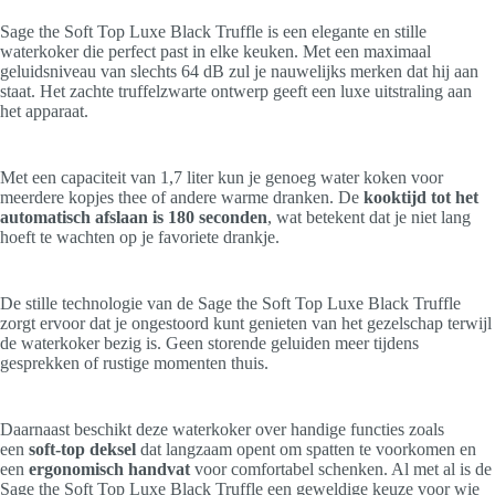
Sage the Soft Top Luxe Black Truffle is een elegante en stille
waterkoker die perfect past in elke keuken. Met een maximaal
geluidsniveau van slechts 64 dB zul je nauwelijks merken dat hij aan
staat. Het zachte truffelzwarte ontwerp geeft een luxe uitstraling aan
het apparaat.
Met een capaciteit van 1,7 liter kun je genoeg water koken voor
meerdere kopjes thee of andere warme dranken. De
kooktijd tot het
automatisch afslaan is 180 seconden
, wat betekent dat je niet lang
hoeft te wachten op je favoriete drankje.
De stille technologie van de Sage the Soft Top Luxe Black Truffle
zorgt ervoor dat je ongestoord kunt genieten van het gezelschap terwijl
de waterkoker bezig is. Geen storende geluiden meer tijdens
gesprekken of rustige momenten thuis.
Daarnaast beschikt deze waterkoker over handige functies zoals
een
soft-top deksel
dat langzaam opent om spatten te voorkomen en
een
ergonomisch handvat
voor comfortabel schenken. Al met al is de
Sage the Soft Top Luxe Black Truffle een geweldige keuze voor wie