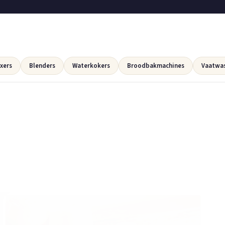
xers
Blenders
Waterkokers
Broodbakmachines
Vaatwa