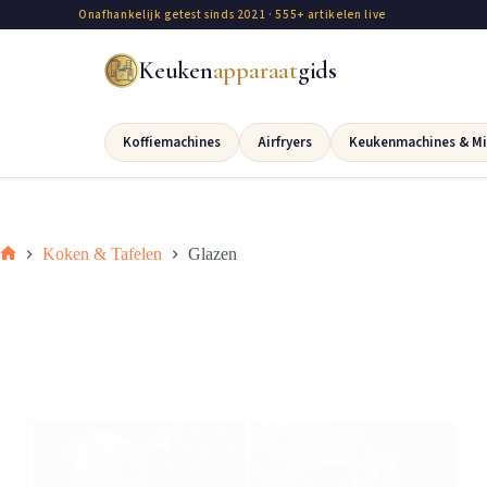
Onafhankelijk getest sinds 2021 · 555+ artikelen live
Keuken
apparaat
gids
Koffiemachines
Airfryers
Keukenmachines & Mi
Koken & Tafelen
Glazen