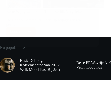
Beste Wijnglazen 2026: Top 5 Eerlijk Vergeleken
De Chef & Sommelier Open Up wijnglazen (ca. €50
per…
Lees meer
Bijgewerkt op
28 juli 2026
Nu populair
Beste DeLonghi
Beste PFAS-vrije Airf
Koffiemachine van 2026:
Veilig Koopgids
Welk Model Past Bij Jou?