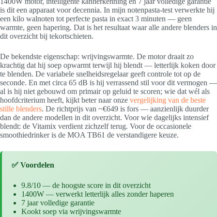
1400W motor, intelligente kanherkenning en 7 jaar volledige garantie
is dit een apparaat voor decennia. In mijn notenpasta-test verwerkte hij
een kilo walnoten tot perfecte pasta in exact 3 minuten — geen
warmte, geen hapering. Dat is het resultaat waar alle andere blenders in
dit overzicht bij tekortschieten.
De bekendste eigenschap: wrijvingswarmte. De motor draait zo
krachtig dat hij soep opwarmt terwijl hij blendt — letterlijk koken door
te blenden. De variabele snelheidsregelaar geeft controle tot op de
seconde. En met circa 65 dB is hij verrassend stil voor dit vermogen —
al is hij niet gebouwd om primair op geluid te scoren; wie dat wél als
hoofdcriterium heeft, kijkt beter naar onze
vergelijking van de beste
stille blenders
. De richtprijs van ~€649 is fors — aanzienlijk duurder
dan de andere modellen in dit overzicht. Voor wie dagelijks intensief
blendt: de Vitamix verdient zichzelf terug. Voor de occasionele
smoothiedrinker is de MOA TB61 de verstandigere keuze.
✅ Voordelen
9.8/10 — de hoogste score in dit overzicht
1400W — verwerkt letterlijk alles zonder haperen
7 jaar volledige garantie
Kookt soep via wrijvingswarmte