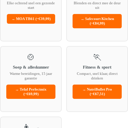
Elke ochtend snel een gezonde
Blenden en direct mee de deur
start
uit
→ MOA TB61 (~€39,99)
→ Safecourt Kitchen
(~€84,99)
🍲
🏃
Soep & alleskunner
Fitness & sport
Warme bereidingen, 15 jaar
Compact, snel klaar, direct
garantie
drinken
→ Tefal Perfectmix
→ NutriBullet Pro
(~€69,99)
(~€67,51)
👨‍🍳