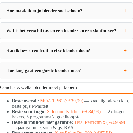
Hoe maak ik mijn blender snel schoon?
Wat is het verschil tussen een blender en een staafmixer?
Kan ik bevroren fruit in elke blender doen?
Hoe lang gaat een goede blender mee?
Conclusie: welke blender moet jij kopen?
Beste overall:
MOA TB61 (~€39,99)
— krachtig, glazen kan,
beste prijs-kwaliteit
Beste voor to-go:
Safecourt Kitchen (~€84,99)
— 2x to-go
bekers, 5 programma’s, goedkoopste
Beste allrounder met garantie:
Tefal Perfectmix (~€69,99)
—
15 jaar garantie, soep & ijs, RVS
Beste compact/sport:
NutriBullet Pro 900 (~€67,51)
—