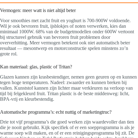
Vermogen: meer watt is niet altijd beter
Voor smoothies met zacht fruit en yoghurt is 700-900W voldoende.
Wil je ook bevroren fruit, ijsblokjes of noten verwerken, kies dan
minimaal 1000W. 68% van de budgetmodellen onder 600W vertoont
bij structureel gebruik van bevroren fruit problemen door
oververhitting. Meer vermogen betekent ook niet automatisch beter
resultaat — mesontwerp en motorconstructie spelen minstens zo’n
grote rol.
Kan materiaal: glas, plastic of Tritan?
Glazen kannen zijn krasbestendiger, nemen geen geuren op en kunnen
tegen hoge temperaturen. Nadeel: zwaarder en kunnen breken bij
vallen. Kunststof kannen zijn lichter maar verkleuren na verloop van
tijd bij felgekleurd fruit. Tritan plastic is de beste middenweg: licht,
BPA-vrij en kleurbestendig.
Automatische programma’s: echt nuttig of marketingtruc?
Drie tot vijf programma’s die goed werken zijn waardevoller dan tien
die je nooit gebruikt. Kijk specifiek of er een soepprogramma is als je
warme soep wilt maken, en of er een reinigingsprogramma bij zit. De