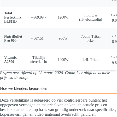
Tefal
⭐⭐
1,5L glas
Perfectmix
~€69,99,-
1200W
(hittebestendig)
9.0
BL811D
⭐⭐
NutriBullet
700ml Tritan
~€67,51,-
900W
Pro 900
beker
8.9
⭐⭐
Vitamix
Tijdelijk
1400W
1,4L Tritan
A2500
uitverkocht
9.8
Prijzen geverifieerd op 23 maart 2026. Controleer altijd de actuele
prijs via de knop.
Hoe we blenders beoordelen
Deze vergelijking is gebaseerd op vier controleerbare punten: het
opgegeven vermogen en materiaal van de kan, de actuele prijs en
beschikbaarheid, en op basis van grondig onderzoek naar specificaties,
koperservaringen en video-materiaal overkracht, geluid en