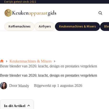
Eerlijk getest sinds 2021
Keuken
apparaat
gids
Koffiemachines
Airfryers
Keukenmachines & Mixers
Ble
Keukenmachines & Mixers
Beste blender van 2026: kracht, design en prestaties vergeleken
Beste blender van 2026: kracht, design en prestaties vergeleken
Door
Mandy
Bijgewerkt op
1 augustus 2026
In dit Artikel