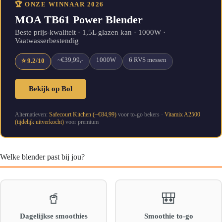
🏆 ONZE WINNAAR 2026
MOA TB61 Power Blender
Beste prijs-kwaliteit · 1,5L glazen kan · 1000W ·
Vaatwasserbestendig
~€39,99,-
1000W
6 RVS messen
⭐ 9.2/10
Bekijk op Bol
Alternatieven:
Safecourt Kitchen (~€84,99)
voor to-go bekers ·
Vitamix A2500
(tijdelijk uitverkocht)
voor premium
Welke blender past bij jou?
🥤
🎒
Dagelijkse smoothies
Smoothie to-go