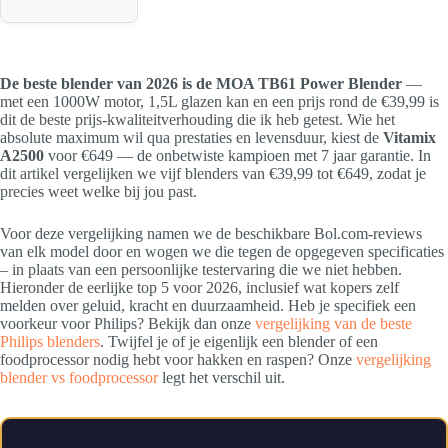
De beste blender van 2026 is de MOA TB61 Power Blender
—
met een 1000W motor, 1,5L glazen kan en een prijs rond de €39,99 is
dit de beste prijs-kwaliteitverhouding die ik heb getest. Wie het
absolute maximum wil qua prestaties en levensduur, kiest de
Vitamix
A2500
voor €649 — de onbetwiste kampioen met 7 jaar garantie. In
dit artikel vergelijken we vijf blenders van €39,99 tot €649, zodat je
precies weet welke bij jou past.
Voor deze vergelijking namen we de beschikbare Bol.com-reviews
van elk model door en wogen we die tegen de opgegeven specificaties
– in plaats van een persoonlijke testervaring die we niet hebben.
Hieronder de eerlijke top 5 voor 2026, inclusief wat kopers zelf
melden over geluid, kracht en duurzaamheid. Heb je specifiek een
voorkeur voor Philips? Bekijk dan onze
vergelijking van de beste
Philips blenders
. Twijfel je of je eigenlijk een blender of een
foodprocessor nodig hebt voor hakken en raspen? Onze
vergelijking
blender vs foodprocessor
legt het verschil uit.