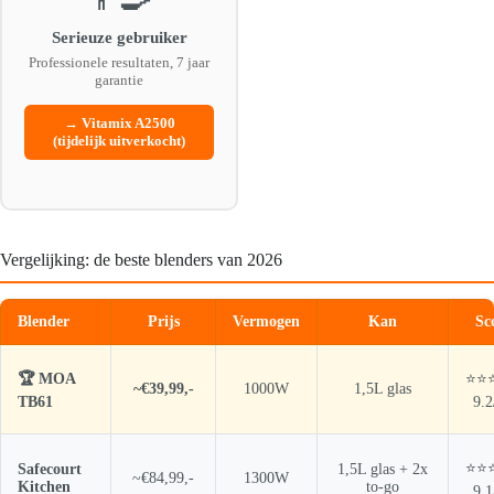
Serieuze gebruiker
Professionele resultaten, 7 jaar
garantie
→ Vitamix A2500
(tijdelijk uitverkocht)
Vergelijking: de beste blenders van 2026
Blender
Prijs
Vermogen
Kan
Sc
🏆 MOA
⭐⭐
~€39,99,-
1000W
1,5L glas
TB61
9.2
⭐⭐
Safecourt
1,5L glas + 2x
~€84,99,-
1300W
Kitchen
to-go
9.1