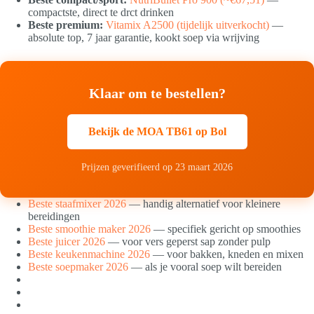
compactste, direct te drct drinken
Beste premium:
Vitamix A2500 (tijdelijk uitverkocht)
—
absolute top, 7 jaar garantie, kookt soep via wrijving
Klaar om te bestellen?
Bekijk de MOA TB61 op Bol
Prijzen geverifieerd op 23 maart 2026
Beste staafmixer 2026
— handig alternatief voor kleinere
bereidingen
Beste smoothie maker 2026
— specifiek gericht op smoothies
Beste juicer 2026
— voor vers geperst sap zonder pulp
Beste keukenmachine 2026
— voor bakken, kneden en mixen
Beste soepmaker 2026
— als je vooral soep wilt bereiden