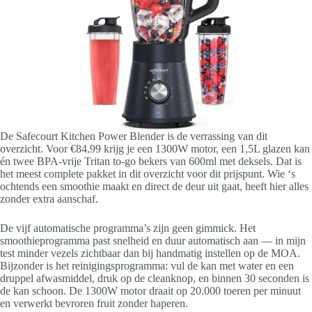
De Safecourt Kitchen Power Blender is de verrassing van dit
overzicht. Voor €84,99 krijg je een 1300W motor, een 1,5L glazen kan
én twee BPA-vrije Tritan to-go bekers van 600ml met deksels. Dat is
het meest complete pakket in dit overzicht voor dit prijspunt. Wie ‘s
ochtends een smoothie maakt en direct de deur uit gaat, heeft hier alles
zonder extra aanschaf.
De vijf automatische programma’s zijn geen gimmick. Het
smoothieprogramma past snelheid en duur automatisch aan — in mijn
test minder vezels zichtbaar dan bij handmatig instellen op de MOA.
Bijzonder is het reinigingsprogramma: vul de kan met water en een
druppel afwasmiddel, druk op de cleanknop, en binnen 30 seconden is
de kan schoon. De 1300W motor draait op 20.000 toeren per minuut
en verwerkt bevroren fruit zonder haperen.