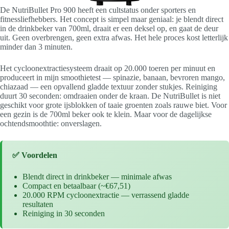
De NutriBullet Pro 900 heeft een cultstatus onder sporters en
fitnessliefhebbers. Het concept is simpel maar geniaal: je blendt direct
in de drinkbeker van 700ml, draait er een deksel op, en gaat de deur
uit. Geen overbrengen, geen extra afwas. Het hele proces kost letterlijk
minder dan 3 minuten.
Het cycloonextractiesysteem draait op 20.000 toeren per minuut en
produceert in mijn smoothietest — spinazie, banaan, bevroren mango,
chiazaad — een opvallend gladde textuur zonder stukjes. Reiniging
duurt 30 seconden: omdraaien onder de kraan. De NutriBullet is niet
geschikt voor grote ijsblokken of taaie groenten zoals rauwe biet. Voor
een gezin is de 700ml beker ook te klein. Maar voor de dagelijkse
ochtendsmoothtie: onverslagen.
✅ Voordelen
Blendt direct in drinkbeker — minimale afwas
Compact en betaalbaar (~€67,51)
20.000 RPM cycloonextractie — verrassend gladde
resultaten
Reiniging in 30 seconden