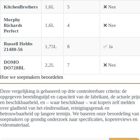
KitchenBrothers
1,6L
5
❌ Nee
Morphy
Richards
1,6L
4
❌ Nee
Perfect
Russell Hobbs
1,75L
8
✅ Ja
21480-56
DOMO
2,2L
7
❌ Nee
DO728BL
Hoe we soepmakers beoordelen
Deze vergelijking is gebaseerd op drie controleerbare criteria: de
opgegeven bereidingstijd en capaciteit van de fabrikant, de actuele prijs
en beschikbaarheid, en – waar beschikbaar – wat kopers zelf melden
over gladheid van het eindresultaat, reinigingsgemak en
betrouwbaarheid op langere termijn. We baseren onze beoordeling van
soepmakers op grondig onderzoek naar specificaties, koperreviews en
videomateriaal.