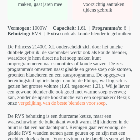
maken, gaat jaren mee
voorzichtig aanraken
tijdens gebruik
Vermogen:
1000W |
Capaciteit:
1,6L |
Programma’s:
6 |
Behuizing:
RVS |
Extra:
ook als koude blender te gebruiken
De Princess 214001 XL onderscheidt zich door het unieke
dubbele gebruik: de soepmaker werkt ook als koude blender,
waardoor je hem direct na het soep maken kunt
omprogrammeren naar smoothies of koude sauzen. De zes
programma’s omvatten naast gladde en grove soep ook stomen,
groenten blancheren en een sausprogramma. De opgegeven
bereidingstijd ligt iets hoger dan bij de Philips, wat logisch is
gezien het grotere volume (1,6L tegenover 1,2L). Wil je liever
een gewone blender die ook goed met warme soep overweg
kan, zonder de aparte kookfunctie van een soepmaker? Bekijk
onze
vergelijking van de beste blenders voor soep
.
De RVS behuizing is een duurzame keuze, maar een
waarschuwing: de buitenkant wordt warm. Bij kinderen in de
buurt is dat een aandachtspunt. Reinigen gaat eenvoudig: de
gladde RVS wanden nemen geen geuren op en zijn met een
vochtige doek schoon. Voor gezinnen die dagelijks soep willen