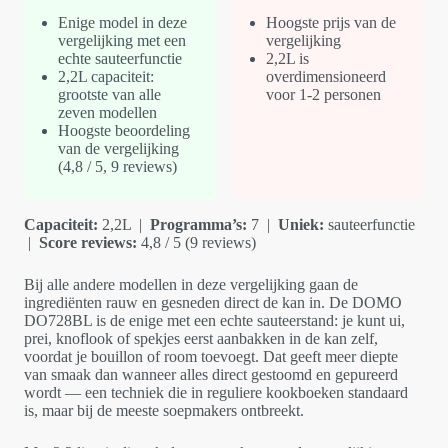
Enige model in deze
Hoogste prijs van de
vergelijking met een
vergelijking
echte sauteerfunctie
2,2L is
2,2L capaciteit:
overdimensioneerd
grootste van alle
voor 1-2 personen
zeven modellen
Hoogste beoordeling
van de vergelijking
(4,8 / 5, 9 reviews)
Capaciteit:
2,2L |
Programma’s:
7 |
Uniek:
sauteerfunctie
|
Score reviews:
4,8 / 5 (9 reviews)
Bij alle andere modellen in deze vergelijking gaan de
ingrediënten rauw en gesneden direct de kan in. De DOMO
DO728BL is de enige met een echte sauteerstand: je kunt ui,
prei, knoflook of spekjes eerst aanbakken in de kan zelf,
voordat je bouillon of room toevoegt. Dat geeft meer diepte
van smaak dan wanneer alles direct gestoomd en gepureerd
wordt — een techniek die in reguliere kookboeken standaard
is, maar bij de meeste soepmakers ontbreekt.