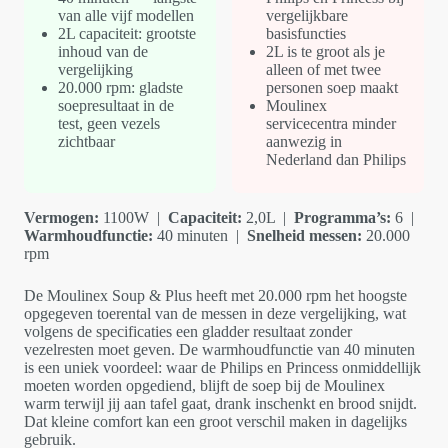
van alle vijf modellen
vergelijkbare
2L capaciteit: grootste
basisfuncties
inhoud van de
2L is te groot als je
vergelijking
alleen of met twee
20.000 rpm: gladste
personen soep maakt
soepresultaat in de
Moulinex
test, geen vezels
servicecentra minder
zichtbaar
aanwezig in
Nederland dan Philips
Vermogen:
1100W |
Capaciteit:
2,0L |
Programma’s:
6 |
Warmhoudfunctie:
40 minuten |
Snelheid messen:
20.000
rpm
De Moulinex Soup & Plus heeft met 20.000 rpm het hoogste
opgegeven toerental van de messen in deze vergelijking, wat
volgens de specificaties een gladder resultaat zonder
vezelresten moet geven. De warmhoudfunctie van 40 minuten
is een uniek voordeel: waar de Philips en Princess onmiddellijk
moeten worden opgediend, blijft de soep bij de Moulinex
warm terwijl jij aan tafel gaat, drank inschenkt en brood snijdt.
Dat kleine comfort kan een groot verschil maken in dagelijks
gebruik.