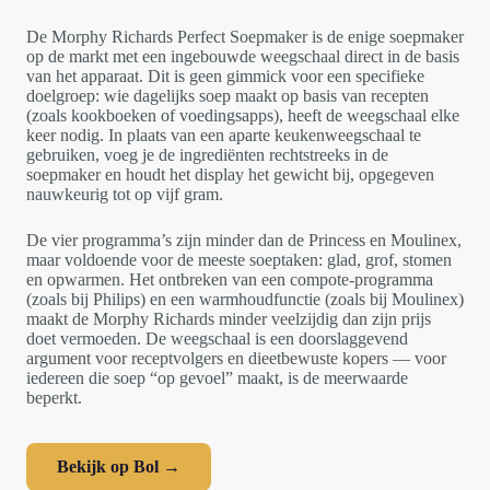
De Morphy Richards Perfect Soepmaker is de enige soepmaker
op de markt met een ingebouwde weegschaal direct in de basis
van het apparaat. Dit is geen gimmick voor een specifieke
doelgroep: wie dagelijks soep maakt op basis van recepten
(zoals kookboeken of voedingsapps), heeft de weegschaal elke
keer nodig. In plaats van een aparte keukenweegschaal te
gebruiken, voeg je de ingrediënten rechtstreeks in de
soepmaker en houdt het display het gewicht bij, opgegeven
nauwkeurig tot op vijf gram.
De vier programma’s zijn minder dan de Princess en Moulinex,
maar voldoende voor de meeste soeptaken: glad, grof, stomen
en opwarmen. Het ontbreken van een compote-programma
(zoals bij Philips) en een warmhoudfunctie (zoals bij Moulinex)
maakt de Morphy Richards minder veelzijdig dan zijn prijs
doet vermoeden. De weegschaal is een doorslaggevend
argument voor receptvolgers en dieetbewuste kopers — voor
iedereen die soep “op gevoel” maakt, is de meerwaarde
beperkt.
Bekijk op Bol →