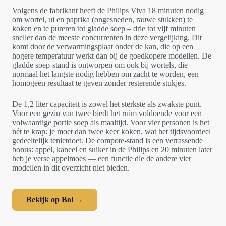
Volgens de fabrikant heeft de Philips Viva 18 minuten nodig
om wortel, ui en paprika (ongesneden, rauwe stukken) te
koken en te pureren tot gladde soep – drie tot vijf minuten
sneller dan de meeste concurrenten in deze vergelijking. Dit
komt door de verwarmingsplaat onder de kan, die op een
hogere temperatuur werkt dan bij de goedkopere modellen. De
gladde soep-stand is ontworpen om ook bij wortels, die
normaal het langste nodig hebben om zacht te worden, een
homogeen resultaat te geven zonder resterende stukjes.
De 1,2 liter capaciteit is zowel het sterkste als zwakste punt.
Voor een gezin van twee biedt het ruim voldoende voor een
volwaardige portie soep als maaltijd. Voor vier personen is het
nét te krap: je moet dan twee keer koken, wat het tijdsvoordeel
gedeeltelijk tenietdoet. De compote-stand is een verrassende
bonus: appel, kaneel en suiker in de Philips en 20 minuten later
heb je verse appelmoes — een functie die de andere vier
modellen in dit overzicht niet bieden.
Bekijk op Bol →