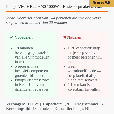
Score: 9.0
Philips Viva HR2203/80 1000W – Beste soepmaker overall
Ideaal voor: gezinnen van 2–4 personen die elke dag verse
soep willen in minder dan 20 minuten
✅ Voordelen
❌ Nadelen
18 minuten
1,2L capaciteit: krap
bereidingstijd: snelste
als je soep voor vier
van alle vijf modellen
of meer personen wil
in test
maken
5 programma’s
Geen
inclusief compote en
warmhoudfunctie —
groenten blancheren
soep koelt af als je
Philips klantenservice
niet direct serveert
in Nederland voor
Glazen kan is
garantie en reparaties
kwetsbaar bij vallen
Vermogen:
1000W |
Capaciteit:
1,2L |
Programma’s:
5 |
Bereidingstijd:
18 minuten |
Garantie:
Philips NL