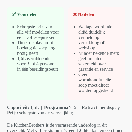
✅ Voordelen
❌ Nadelen
Scherpste prijs van
Wattage wordt niet
alle vijf modellen voor
altijd duidelijk
een 1,6L soepmaker
vermeld op
Timer display toont
verpakking of
hoelang de soep nog
webshop
nodig heeft
Minder bekende merk
1,6L is voldoende
geeft minder
voor 3 tot 4 personen
zekerheid over
in één bereidingsbeurt
garantie en service
Geen
warmhoudfunctie —
soep moet direct
worden opgediend
Capaciteit:
1,6L |
Programma’s:
5 |
Extra:
timer display |
Prijs:
scherpste van de vergelijking
De KitchenBrothers is de verrassende underdog in dit
overzicht. Met vijf programma’s, een 1,6 liter kan en een timer