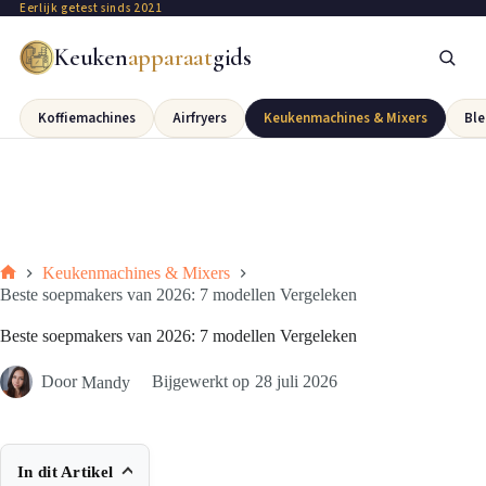
Eerlijk getest sinds 2021
Keuken
apparaat
gids
Koffiemachines
Airfryers
Keukenmachines & Mixers
Ble
Keukenmachines & Mixers
Beste soepmakers van 2026: 7 modellen Vergeleken
Beste soepmakers van 2026: 7 modellen Vergeleken
Door
Mandy
Bijgewerkt op
28 juli 2026
In dit Artikel