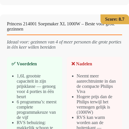
Score: 8.7
Princess 214001 Soepmaker XL 1000W – Beste voor grote
gezinnen
Ideaal voor: gezinnen van 4 of meer personen die grote porties
in één keer willen bereiden
✅ Voordelen
❌ Nadelen
1,6L grootste
Neemt meer
capaciteit in zijn
aanrechtruimte in dan
prijsklasse — genoeg
de compacte Philips
voor 4 porties in één
Viva
beurt
Hogere prijs dan de
6 programma’s: meest
Philips terwijl het
complete
vermogen gelijk is
programmakeuze van
(1000W)
de vijf
RVS kan warm
RVS behuizing:
worden aan de
makkelijk schoon te
buitenkant —