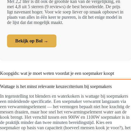
Met 2,2 liter is dit ook de grootste kan van de vergelijking, en
met 4,8 uit 5 sterren (9 reviews) de best beoordeelde. De prijs
ligt navenant hoger. Voor wie soep liever op smaak opbouwt in
plaats van alles in één keer te pureren, is dit het enige model in
de lijst dat dat mogelijk maakt.
Bekijk op Bol →
Koopgids: wat je moet weten voordat je een soepmaker koopt
Wattage is het minst relevante keuzecriterium bij soepmakers
In tegenstelling tot blenders en waterkokers is wattage bij soepmakers
een misleidende specificatie. Een soepmaker verwarmt langzaam via
een verwarmingselement — het vermogen bepaalt niet hoe krachtig de
messen draaien, maar hoe snel het verwarmingselement water aan de
kook brengt. Het verschil tussen een 900W en 1100W soepmaker is in
de praktijk minder dan twee minuten bereidingstijd. Kies een
soepmaker op basis van capaciteit (hoeveel mensen kook je voor?), het