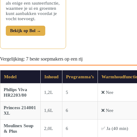
als enige een sauteerfunctie,
waarmee je ui en groenten
kunt aanbakken voordat je
vocht toevoegt.
Bekijk op Bol →
Vergelijking: 7 beste soepmakers op een rij
Model
Inhoud
Programma’s
Warmhoudfuncti
Philips Viva
1,2L
5
❌ Nee
HR2203/80
Princess 214001
1,6L
6
❌ Nee
XL
Moulinex Soup
2,0L
6
✅ Ja (40 min)
& Plus