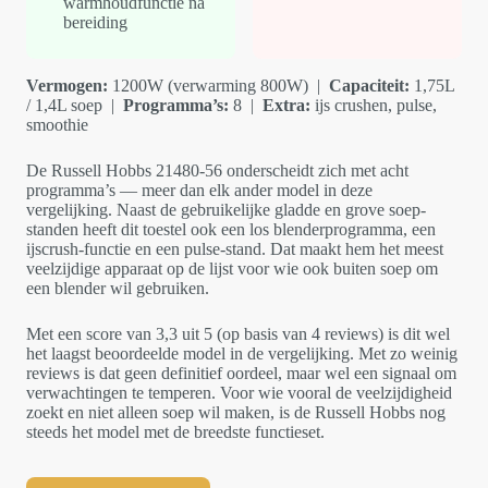
warmhoudfunctie na
bereiding
Vermogen:
1200W (verwarming 800W) |
Capaciteit:
1,75L
/ 1,4L soep |
Programma’s:
8 |
Extra:
ijs crushen, pulse,
smoothie
De Russell Hobbs 21480-56 onderscheidt zich met acht
programma’s — meer dan elk ander model in deze
vergelijking. Naast de gebruikelijke gladde en grove soep-
standen heeft dit toestel ook een los blenderprogramma, een
ijscrush-functie en een pulse-stand. Dat maakt hem het meest
veelzijdige apparaat op de lijst voor wie ook buiten soep om
een blender wil gebruiken.
Met een score van 3,3 uit 5 (op basis van 4 reviews) is dit wel
het laagst beoordeelde model in de vergelijking. Met zo weinig
reviews is dat geen definitief oordeel, maar wel een signaal om
verwachtingen te temperen. Voor wie vooral de veelzijdigheid
zoekt en niet alleen soep wil maken, is de Russell Hobbs nog
steeds het model met de breedste functieset.