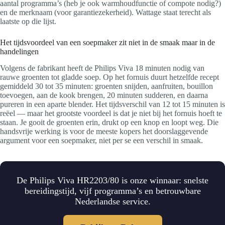
aantal programma’s (heb je ook warmhoudfunctie of compote nodig?)
en de merknaam (voor garantiezekerheid). Wattage staat terecht als
laatste op die lijst.
Het tijdsvoordeel van een soepmaker zit niet in de smaak maar in de
handelingen
Volgens de fabrikant heeft de Philips Viva 18 minuten nodig van
rauwe groenten tot gladde soep. Op het fornuis duurt hetzelfde recept
gemiddeld 30 tot 35 minuten: groenten snijden, aanfruiten, bouillon
toevoegen, aan de kook brengen, 20 minuten sudderen, en daarna
pureren in een aparte blender. Het tijdsverschil van 12 tot 15 minuten is
reëel — maar het grootste voordeel is dat je niet bij het fornuis hoeft te
staan. Je gooit de groenten erin, drukt op een knop en loopt weg. Die
handsvrije werking is voor de meeste kopers het doorslaggevende
argument voor een soepmaker, niet per se een verschil in smaak.
De Philips Viva HR2203/80 is onze winnaar: snelste
bereidingstijd, vijf programma’s en betrouwbare
Nederlandse service.