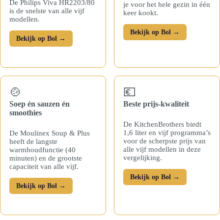
De Philips Viva HR2203/80
je voor het hele gezin in één
is de snelste van alle vijf
keer kookt.
modellen.
Bekijk op Bol →
Bekijk op Bol →
🍲
💶
Soep én sauzen én
Beste prijs-kwaliteit
smoothies
De KitchenBrothers biedt
1,6 liter en vijf programma’s
De Moulinex Soup & Plus
voor de scherpste prijs van
heeft de langste
alle vijf modellen in deze
warmhoudfunctie (40
vergelijking.
minuten) en de grootste
capaciteit van alle vijf.
Bekijk op Bol →
Bekijk op Bol →