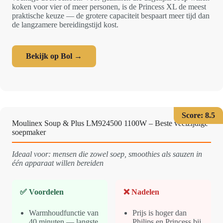
koken voor vier of meer personen, is de Princess XL de meest
praktische keuze — de grotere capaciteit bespaart meer tijd dan
de langzamere bereidingstijd kost.
Bekijk op Bol →
Score: 8.5
Moulinex Soup & Plus LM924500 1100W – Beste veelzijdige
soepmaker
Ideaal voor: mensen die zowel soep, smoothies als sauzen in
één apparaat willen bereiden
✅ Voordelen
❌ Nadelen
Warmhoudfunctie van
Prijs is hoger dan
40 minuten — langste
Philips en Princess bij