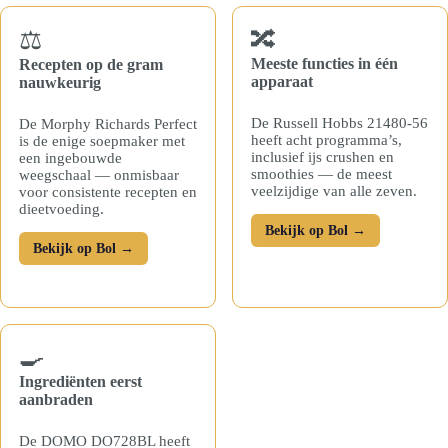
🔀
⚖️
Meeste functies in één
Recepten op de gram
apparaat
nauwkeurig
De Russell Hobbs 21480-56
De Morphy Richards Perfect
heeft acht programma’s,
is de enige soepmaker met
inclusief ijs crushen en
een ingebouwde
smoothies — de meest
weegschaal — onmisbaar
veelzijdige van alle zeven.
voor consistente recepten en
dieetvoeding.
Bekijk op Bol →
Bekijk op Bol →
🍳
Ingrediënten eerst
aanbraden
De DOMO DO728BL heeft