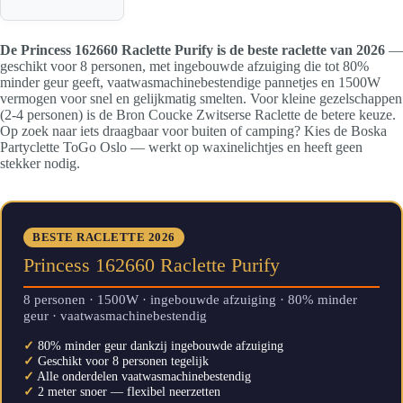
De Princess 162660 Raclette Purify is de beste raclette van 2026
—
geschikt voor 8 personen, met ingebouwde afzuiging die tot 80%
minder geur geeft, vaatwasmachinebestendige pannetjes en 1500W
vermogen voor snel en gelijkmatig smelten. Voor kleine gezelschappen
(2-4 personen) is de Bron Coucke Zwitserse Raclette de betere keuze.
Op zoek naar iets draagbaar voor buiten of camping? Kies de Boska
Partyclette ToGo Oslo — werkt op waxinelichtjes en heeft geen
stekker nodig.
BESTE RACLETTE 2026
Princess 162660 Raclette Purify
8 personen · 1500W · ingebouwde afzuiging · 80% minder
geur · vaatwasmachinebestendig
✓
80% minder geur dankzij ingebouwde afzuiging
✓
Geschikt voor 8 personen tegelijk
✓
Alle onderdelen vaatwasmachinebestendig
✓
2 meter snoer — flexibel neerzetten