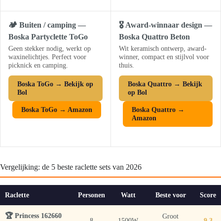
🏕️ Buiten / camping —
🎖️ Award-winnaar design —
Boska Partyclette ToGo
Boska Quattro Beton
Geen stekker nodig, werkt op
Wit keramisch ontwerp, award-
waxinelichtjes. Perfect voor
winner, compact en stijlvol voor
picknick en camping.
thuis.
Boska ToGo → Bekijk op
Boska Quattro → Bekijk
Bol
op Bol
Boska ToGo → Amazon
Boska Quattro →
Amazon
Vergelijking: de 5 beste raclette sets van 2026
Raclette
Personen
Watt
Beste voor
Score
🏆 Princess 162660
Groot
8
1500W
9.3