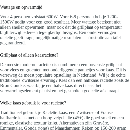
Wattage en opwarmtijd
Voor 4 personen volstaat 600W. Voor 6-8 personen heb je 1200-
1500W nodig voor een goed resultaat. Meer wattage betekent niet
alleen sneller opwarmen, maar ook dat de grillplaat op temperatuur
blijft terwijl iedereen tegelijkertijd bezig is. Een ondervermogen
raclette geeft trage, ongelijkmatige resultaten — frustratie aan tafel
gegarandeerd.
Grillplaat of alleen kaasraclette?
De meeste moderne raclettesets combineren een bovenste grillplaat
voor vlees en groenten met onderliggende pannetjes voor kaas. Dit is
verreweg de meest populaire opstelling in Nederland. Wil je de echte
traditionele Zwitserse ervaring? Kies dan een halfkaas-raclette zoals de
Bron Coucke, waarbij je een halve kaas direct naast het
verwarmingselement plaatst en het gesmolten gedeelte afschraapt.
Welke kaas gebruik je voor raclette?
Traditioneel gebruik je Raclette-kaas: een Zwitserse of Franse
halfharde kaas met een hoog vetgehalte (45+) die goed smelt en een
romige, elastische textuur krijgt. Alternatieven zijn Gruyère,
Emmentaler, Gouda (jong) of Maasdammer. Reken op 150-200 gram