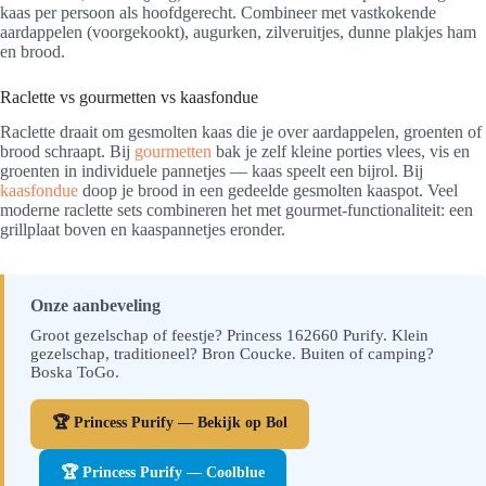
kaas per persoon als hoofdgerecht. Combineer met vastkokende
aardappelen (voorgekookt), augurken, zilveruitjes, dunne plakjes ham
en brood.
Raclette vs gourmetten vs kaasfondue
Raclette draait om gesmolten kaas die je over aardappelen, groenten of
brood schraapt. Bij
gourmetten
bak je zelf kleine porties vlees, vis en
groenten in individuele pannetjes — kaas speelt een bijrol. Bij
kaasfondue
doop je brood in een gedeelde gesmolten kaaspot. Veel
moderne raclette sets combineren het met gourmet-functionaliteit: een
grillplaat boven en kaaspannetjes eronder.
Onze aanbeveling
Groot gezelschap of feestje? Princess 162660 Purify. Klein
gezelschap, traditioneel? Bron Coucke. Buiten of camping?
Boska ToGo.
🏆 Princess Purify — Bekijk op Bol
🏆 Princess Purify — Coolblue