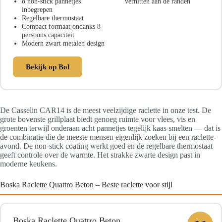
8 non-stick pannetjes
verhitten aan de randen
inbegrepen
Regelbare thermostaat
Compact formaat ondanks 8-
persoons capaciteit
Modern zwart metalen design
Bekijk op Bol
De Casselin CAR14 is de meest veelzijdige raclette in onze test. De
grote bovenste grillplaat biedt genoeg ruimte voor vlees, vis en
groenten terwijl onderaan acht pannetjes tegelijk kaas smelten — dat is
de combinatie die de meeste mensen eigenlijk zoeken bij een raclette-
avond. De non-stick coating werkt goed en de regelbare thermostaat
geeft controle over de warmte. Het strakke zwarte design past in
moderne keukens.
Boska Raclette Quattro Beton – Beste raclette voor stijl
Boska Raclette Quattro Beton