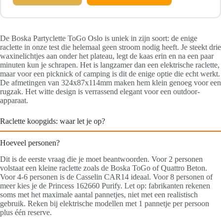
De Boska Partyclette ToGo Oslo is uniek in zijn soort: de enige
raclette in onze test die helemaal geen stroom nodig heeft. Je steekt drie
waxinelichtjes aan onder het plateau, legt de kaas erin en na een paar
minuten kun je schrapen. Het is langzamer dan een elektrische raclette,
maar voor een picknick of camping is dit de enige optie die echt werkt.
De afmetingen van 324x87x114mm maken hem klein genoeg voor een
rugzak. Het witte design is verrassend elegant voor een outdoor-
apparaat.
Raclette koopgids: waar let je op?
Hoeveel personen?
Dit is de eerste vraag die je moet beantwoorden. Voor 2 personen
volstaat een kleine raclette zoals de Boska ToGo of Quattro Beton.
Voor 4-6 personen is de Casselin CAR14 ideaal. Voor 8 personen of
meer kies je de Princess 162660 Purify. Let op: fabrikanten rekenen
soms met het maximale aantal pannetjes, niet met een realistisch
gebruik. Reken bij elektrische modellen met 1 pannetje per persoon
plus één reserve.