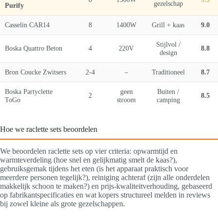
gezelschap
Purify
Casselin CAR14
8
1400W
Grill + kaas
9.0
Stijlvol /
Boska Quattro Beton
4
220V
8.8
design
Bron Coucke Zwitsers
2-4
–
Traditioneel
8.7
Boska Partyclette
geen
Buiten /
2
8.5
ToGo
stroom
camping
Hoe we raclette sets beoordelen
We beoordelen raclette sets op vier criteria: opwarmtijd en
warmteverdeling (hoe snel en gelijkmatig smelt de kaas?),
gebruiksgemak tijdens het eten (is het apparaat praktisch voor
meerdere personen tegelijk?), reiniging achteraf (zijn alle onderdelen
makkelijk schoon te maken?) en prijs-kwaliteitverhouding, gebaseerd
op fabrikantspecificaties en wat kopers structureel melden in reviews
bij zowel kleine als grote gezelschappen.