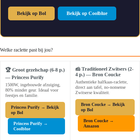
Bekijk op Bol
Bekijk op Coolblue
Welke raclette past bij jou?
🧀 Traditioneel Zwitsers (2-
🏆 Groot gezelschap (6-8 p.)
4 p.) — Bron Coucke
— Princess Purify
Authentieke halfkaas-raclette,
1500W, ingebouwde afzuiging,
direct aan tafel, no-nonsense
80% minder geur. Ideaal voor
Zwitserse kwaliteit.
feestjes en familie.
Bron Coucke → Bekijk
Princess Purify → Bekijk
op Bol
op Bol
Bron Coucke →
Princess Purify →
Amazon
Coolblue