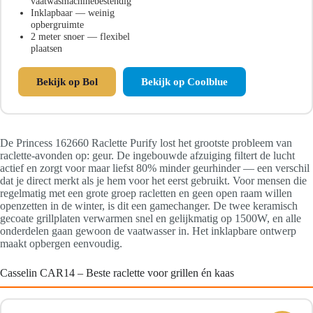
vaatwasmachinebestendig
Inklapbaar — weinig
opbergruimte
2 meter snoer — flexibel
plaatsen
Bekijk op Bol
Bekijk op Coolblue
De Princess 162660 Raclette Purify lost het grootste probleem van
raclette-avonden op: geur. De ingebouwde afzuiging filtert de lucht
actief en zorgt voor maar liefst 80% minder geurhinder — een verschil
dat je direct merkt als je hem voor het eerst gebruikt. Voor mensen die
regelmatig met een grote groep racletten en geen open raam willen
openzetten in de winter, is dit een gamechanger. De twee keramisch
gecoate grillplaten verwarmen snel en gelijkmatig op 1500W, en alle
onderdelen gaan gewoon de vaatwasser in. Het inklapbare ontwerp
maakt opbergen eenvoudig.
Casselin CAR14 – Beste raclette voor grillen én kaas