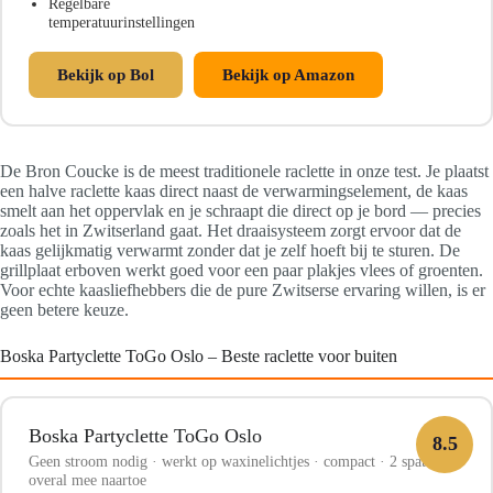
Regelbare
temperatuurinstellingen
Bekijk op Bol
Bekijk op Amazon
De Bron Coucke is de meest traditionele raclette in onze test. Je plaatst
een halve raclette kaas direct naast de verwarmingselement, de kaas
smelt aan het oppervlak en je schraapt die direct op je bord — precies
zoals het in Zwitserland gaat. Het draaisysteem zorgt ervoor dat de
kaas gelijkmatig verwarmt zonder dat je zelf hoeft bij te sturen. De
grillplaat erboven werkt goed voor een paar plakjes vlees of groenten.
Voor echte kaasliefhebbers die de pure Zwitserse ervaring willen, is er
geen betere keuze.
Boska Partyclette ToGo Oslo – Beste raclette voor buiten
Boska Partyclette ToGo Oslo
8.5
Geen stroom nodig · werkt op waxinelichtjes · compact · 2 spatels ·
overal mee naartoe