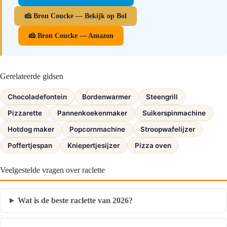
🧀 Bron Coucke — Bekijk op Bol
🧀 Bron Coucke — Amazon
Gerelateerde gidsen
Chocoladefontein
Bordenwarmer
Steengrill
Pizzarette
Pannenkoekenmaker
Suikerspinmachine
Hotdog maker
Popcornmachine
Stroopwafelijzer
Poffertjespan
Kniepertjesijzer
Pizza oven
Veelgestelde vragen over raclette
Wat is de beste raclette van 2026?