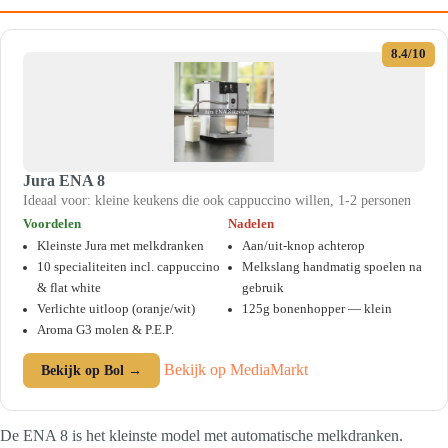
8.4/10
Jura ENA 8
Ideaal voor: kleine keukens die ook cappuccino willen, 1-2 personen
Voordelen
Nadelen
Kleinste Jura met melkdranken
Aan/uit-knop achterop
10 specialiteiten incl. cappuccino
Melkslang handmatig spoelen na
& flat white
gebruik
Verlichte uitloop (oranje/wit)
125g bonenhopper — klein
Aroma G3 molen & P.E.P.
Bekijk op MediaMarkt
Bekijk op Bol →
De ENA 8 is het kleinste model met automatische melkdranken.