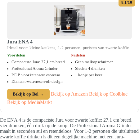
8.1/10
Jura ENA 4
Ideaal voor: kleine keukens, 1-2 personen, puristen van zwarte koffie
Voordelen
Nadelen
Compactste Jura: 27,1 cm breed
Geen melkopschuimer
Professional Aroma Grinder
Slechts 4 dranken
P.E.P. voor intensere espresso
1 kopje per keer
Diamant-waterreservoir design
Bekijk op Amazon
Bekijk op Coolblue
Bekijk op Bol →
Bekijk op MediaMarkt
De ENA 4 is de compactste Jura voor zwarte koffie: 27,1 cm breed,
vier dranken, één druk op de knop. De Professional Aroma Grinder
maalt in seconden stil en retentieloos. Voor 1-2 personen die uitsluitend
zwarte koffie drinken is dit een degelijke machine met een Jura-