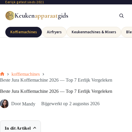
Eerlijk getest sinds 2021
Keuken
apparaat
gids
Koffiemachines
Airfryers
Keukenmachines & Mixers
Ble
koffiemachines
Beste Jura Koffiemachine 2026 — Top 7 Eerlijk Vergeleken
Beste Jura Koffiemachine 2026 — Top 7 Eerlijk Vergeleken
Door
Mandy
Bijgewerkt op
2 augustus 2026
In dit Artikel