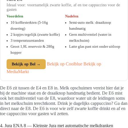
Ideaal voor: voornamelijk zwarte koffie, af en toe cappuccino voor de
gasten
Voordelen
Nadelen
10 koffiesterkten (5-16g
Semi-auto melk: draaiknop
dosering)
handmatig
2 kopjes tegelijk (zwarte koffie)
Geen multiventiel (water in
3 temperatuurstanden
melkschuim)
Groot 1,9L reservoir & 280g
Latte glas past niet onder uitloop
hopper
Bekijk op Coolblue
Bekijk op
Bekijk op Bol →
MediaMarkt
De E6 zit tussen de E4 en E8 in. Melk opschuimen vereist hier dat je
bij de machine staat en de draaiknop handmatig bedient. De E6 mist
ook het multiventiel van de E8, waardoor water uit de leidingen soms
in het melkschuim terechtkomt. Drink je dagelijks cappuccino? Ga dan
direct naar de E8. De E6 is voor wie zelf zwarte koffie drinkt en af en
toe cappuccino voor gasten wil zetten.
4. Jura ENA 8 — Kleinste Jura met automatische melkdranken