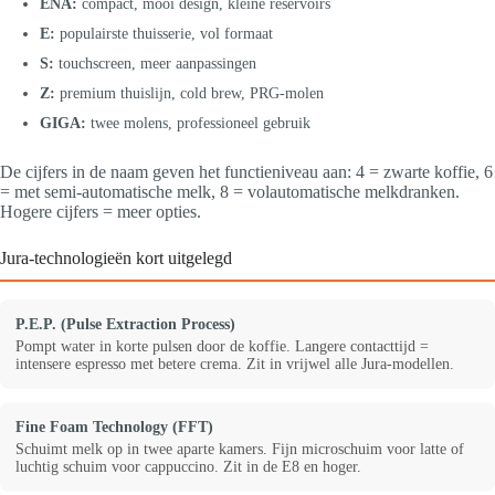
ENA:
compact, mooi design, kleine reservoirs
E:
populairste thuisserie, vol formaat
S:
touchscreen, meer aanpassingen
Z:
premium thuislijn, cold brew, PRG-molen
GIGA:
twee molens, professioneel gebruik
De cijfers in de naam geven het functieniveau aan: 4 = zwarte koffie, 6
= met semi-automatische melk, 8 = volautomatische melkdranken.
Hogere cijfers = meer opties.
Jura-technologieën kort uitgelegd
P.E.P. (Pulse Extraction Process)
Pompt water in korte pulsen door de koffie. Langere contacttijd =
intensere espresso met betere crema. Zit in vrijwel alle Jura-modellen.
Fine Foam Technology (FFT)
Schuimt melk op in twee aparte kamers. Fijn microschuim voor latte of
luchtig schuim voor cappuccino. Zit in de E8 en hoger.