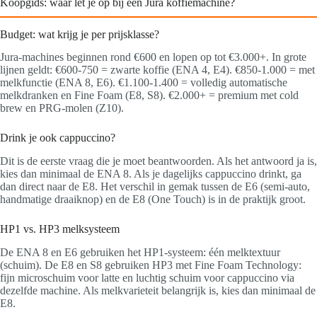
Koopgids: waar let je op bij een Jura koffiemachine?
Budget: wat krijg je per prijsklasse?
Jura-machines beginnen rond €600 en lopen op tot €3.000+. In grote
lijnen geldt: €600-750 = zwarte koffie (ENA 4, E4). €850-1.000 = met
melkfunctie (ENA 8, E6). €1.100-1.400 = volledig automatische
melkdranken en Fine Foam (E8, S8). €2.000+ = premium met cold
brew en PRG-molen (Z10).
Drink je ook cappuccino?
Dit is de eerste vraag die je moet beantwoorden. Als het antwoord ja is,
kies dan minimaal de ENA 8. Als je dagelijks cappuccino drinkt, ga
dan direct naar de E8. Het verschil in gemak tussen de E6 (semi-auto,
handmatige draaiknop) en de E8 (One Touch) is in de praktijk groot.
HP1 vs. HP3 melksysteem
De ENA 8 en E6 gebruiken het HP1-systeem: één melktextuur
(schuim). De E8 en S8 gebruiken HP3 met Fine Foam Technology:
fijn microschuim voor latte en luchtig schuim voor cappuccino via
dezelfde machine. Als melkvarieteit belangrijk is, kies dan minimaal de
E8.