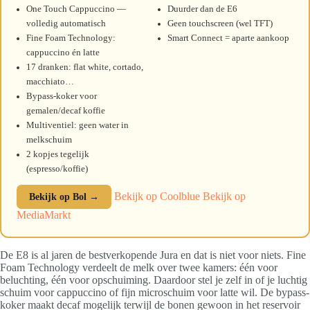
One Touch Cappuccino —
Duurder dan de E6
volledig automatisch
Geen touchscreen (wel TFT)
Fine Foam Technology:
Smart Connect = aparte aankoop
cappuccino én latte
17 dranken: flat white, cortado,
macchiato…
Bypass-koker voor
gemalen/decaf koffie
Multiventiel: geen water in
melkschuim
2 kopjes tegelijk
(espresso/koffie)
Bekijk op Coolblue
Bekijk op
Bekijk op Bol →
MediaMarkt
De E8 is al jaren de bestverkopende Jura en dat is niet voor niets. Fine
Foam Technology verdeelt de melk over twee kamers: één voor
beluchting, één voor opschuiming. Daardoor stel je zelf in of je luchtig
schuim voor cappuccino of fijn microschuim voor latte wil. De bypass-
koker maakt decaf mogelijk terwijl de bonen gewoon in het reservoir