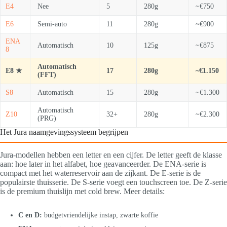
E4
Nee
5
280g
~€750
E6
Semi-auto
11
280g
~€900
ENA
Automatisch
10
125g
~€875
8
Automatisch
E8 ★
17
280g
~€1.150
(FFT)
S8
Automatisch
15
280g
~€1.300
Automatisch
Z10
32+
280g
~€2.300
(PRG)
Het Jura naamgevingssysteem begrijpen
Jura-modellen hebben een letter en een cijfer. De letter geeft de klasse
aan: hoe later in het alfabet, hoe geavanceerder. De ENA-serie is
compact met het waterreservoir aan de zijkant. De E-serie is de
populairste thuisserie. De S-serie voegt een touchscreen toe. De Z-serie
is de premium thuislijn met cold brew. Meer details:
C en D:
budgetvriendelijke instap, zwarte koffie