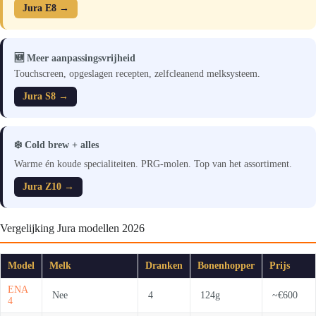
Jura E8 →
🆕 Meer aanpassingsvrijheid
Touchscreen, opgeslagen recepten, zelfcleanend melksysteem.
Jura S8 →
❄️ Cold brew + alles
Warme én koude specialiteiten. PRG-molen. Top van het assortiment.
Jura Z10 →
Vergelijking Jura modellen 2026
Model
Melk
Dranken
Bonenhopper
Prijs
ENA
Nee
4
124g
~€600
4