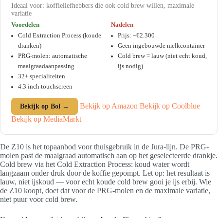
Ideaal voor: koffieliefhebbers die ook cold brew willen, maximale
variatie
Voordelen
Nadelen
Cold Extraction Process (koude
Prijs: ~€2.300
dranken)
Geen ingebouwde melkcontainer
PRG-molen: automatische
Cold brew = lauw (niet echt koud,
maalgraadaanpassing
ijs nodig)
32+ specialiteiten
4.3 inch touchscreen
Bekijk op Amazon
Bekijk op Coolblue
Bekijk op Bol →
Bekijk op MediaMarkt
De Z10 is het topaanbod voor thuisgebruik in de Jura-lijn. De PRG-
molen past de maalgraad automatisch aan op het geselecteerde drankje.
Cold brew via het Cold Extraction Process: koud water wordt
langzaam onder druk door de koffie gepompt. Let op: het resultaat is
lauw, niet ijskoud — voor echt koude cold brew gooi je ijs erbij. Wie
de Z10 koopt, doet dat voor de PRG-molen en de maximale variatie,
niet puur voor cold brew.