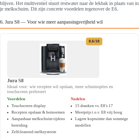
blijven. Het multiventiel stuurt restwater naar de lekbak in plaats van in
je melkschuim. Dit zijn concrete voordelen tegenover de E6.
6. Jura S8 — Voor wie meer aanpassingsvrijheid wil
8.6/10
Jura S8
Ideaal voor: wie recepten wil opslaan, meer schuimopties en
touchscreen prefereert
Voordelen
Nadelen
Touchscreen display
15 dranken vs. E8’s 17
Recepten opslaan & hernoemen
Meerprijs t.o.v. E8 vrij hoog
Aanpasbaar melkschuim tijdens
Lagere kopruimte dan sommige
bereiding
modellen
Zelfcleanend melksysteem