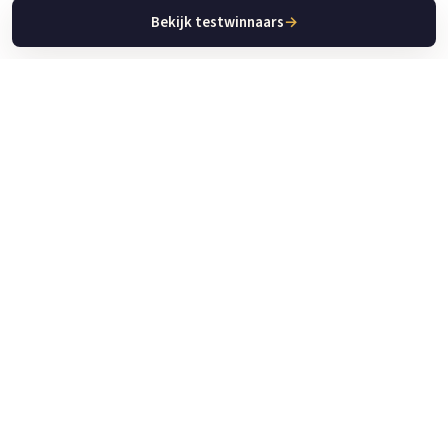
Bekijk testwinnaars
→
Keuken Apparaat Gids
De plek voor betrouwbare tests, reviews en gidsen over