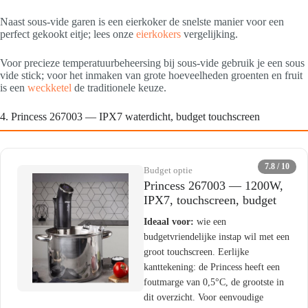
Naast sous-vide garen is een eierkoker de snelste manier voor een
perfect gekookt eitje; lees onze
eierkokers
vergelijking.
Voor precieze temperatuurbeheersing bij sous-vide gebruik je een sous
vide stick; voor het inmaken van grote hoeveelheden groenten en fruit
is een
weckketel
de traditionele keuze.
4. Princess 267003 — IPX7 waterdicht, budget touchscreen
7.8 / 10
Budget optie
Princess 267003 — 1200W,
IPX7, touchscreen, budget
Ideaal voor:
wie een
budgetvriendelijke instap wil met een
groot touchscreen. Eerlijke
kanttekening: de Princess heeft een
foutmarge van 0,5°C, de grootste in
dit overzicht. Voor eenvoudige