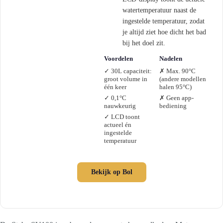
watertemperatuur naast de
ingestelde temperatuur, zodat
je altijd ziet hoe dicht het bad
bij het doel zit.
Voordelen
Nadelen
✓ 30L capaciteit:
✗ Max. 90°C
groot volume in
(andere modellen
één keer
halen 95°C)
✓ 0,1°C
✗ Geen app-
nauwkeurig
bediening
✓ LCD toont
actueel én
ingestelde
temperatuur
Bekijk op Bol