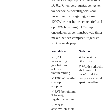
winnaar of top-3-positie aangewezen.
De 0,2°C temperatuurstappen geven
voldoende nauwkeurigheid voor
huiselijke precisiegaring, en met
1200W warmt het water relatief snel
op. RVS behuizing, BPA-vrije
onderdelen en een ingebouwde timer
maken het een compleet uitgeruste
stick voor de prijs.
Voordelen
Nadelen
✓ 0,2°C
✗ Geen WiFi of
nauwkeurig:
Bluetooth
geschikt voor
✗ Wordt verkocht
schroei-
als losse stick:
voorbereiding
vacuümzakken,
✓ 1200W: relatief
pomp en waterbak
snel op
apart bestellen
temperatuur
✓ RVS behuizing,
BPA-vrij,
ingebouwde timer
✓ Meest
aanbevolen stick