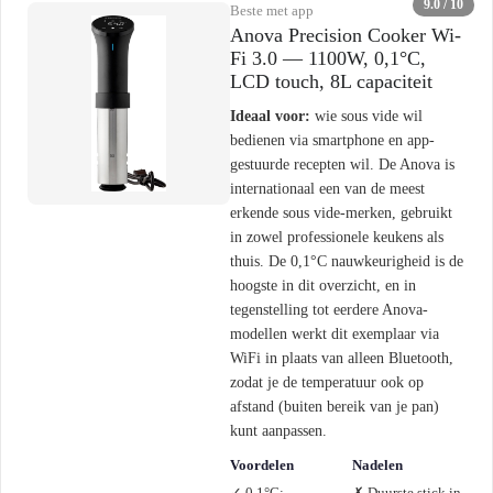
9.0 / 10
Beste met app
Anova Precision Cooker Wi-
Fi 3.0 — 1100W, 0,1°C,
LCD touch, 8L capaciteit
Ideaal voor:
wie sous vide wil
bedienen via smartphone en app-
gestuurde recepten wil. De Anova is
internationaal een van de meest
erkende sous vide-merken, gebruikt
in zowel professionele keukens als
thuis. De 0,1°C nauwkeurigheid is de
hoogste in dit overzicht, en in
tegenstelling tot eerdere Anova-
modellen werkt dit exemplaar via
WiFi in plaats van alleen Bluetooth,
zodat je de temperatuur ook op
afstand (buiten bereik van je pan)
kunt aanpassen.
Voordelen
Nadelen
✓ 0,1°C:
✗ Duurste stick in