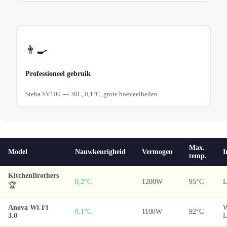
👨‍🍳
Professioneel gebruik
Steba SV100 — 30L, 0,1°C, grote hoeveelheden
Max.
Model
Nauwkeurigheid
Vermogen
I
temp.
KitchenBrothers
0,2°C
1200W
95°C
L
🏆
Anova Wi-Fi
W
0,1°C
1100W
92°C
3.0
L