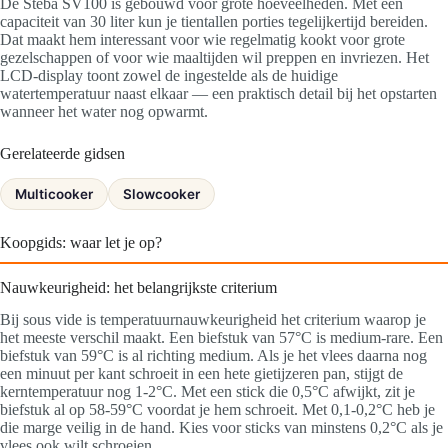
De Steba SV100 is gebouwd voor grote hoeveelheden. Met een
capaciteit van 30 liter kun je tientallen porties tegelijkertijd bereiden.
Dat maakt hem interessant voor wie regelmatig kookt voor grote
gezelschappen of voor wie maaltijden wil preppen en invriezen. Het
LCD-display toont zowel de ingestelde als de huidige
watertemperatuur naast elkaar — een praktisch detail bij het opstarten
wanneer het water nog opwarmt.
Gerelateerde gidsen
Multicooker
Slowcooker
Koopgids: waar let je op?
Nauwkeurigheid: het belangrijkste criterium
Bij sous vide is temperatuurnauwkeurigheid het criterium waarop je
het meeste verschil maakt. Een biefstuk van 57°C is medium-rare. Een
biefstuk van 59°C is al richting medium. Als je het vlees daarna nog
een minuut per kant schroeit in een hete gietijzeren pan, stijgt de
kerntemperatuur nog 1-2°C. Met een stick die 0,5°C afwijkt, zit je
biefstuk al op 58-59°C voordat je hem schroeit. Met 0,1-0,2°C heb je
die marge veilig in de hand. Kies voor sticks van minstens 0,2°C als je
vlees ook wilt schroeien.