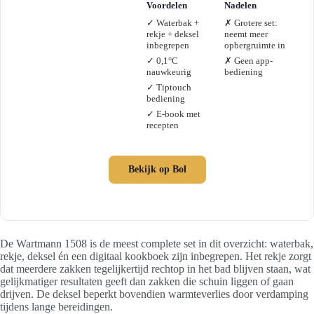
Voordelen
Nadelen
✓ Waterbak +
✗ Grotere set:
rekje + deksel
neemt meer
inbegrepen
opbergruimte in
✓ 0,1°C
✗ Geen app-
nauwkeurig
bediening
✓ Tiptouch
bediening
✓ E-book met
recepten
Bekijk op Bol
De Wartmann 1508 is de meest complete set in dit overzicht: waterbak,
rekje, deksel én een digitaal kookboek zijn inbegrepen. Het rekje zorgt
dat meerdere zakken tegelijkertijd rechtop in het bad blijven staan, wat
gelijkmatiger resultaten geeft dan zakken die schuin liggen of gaan
drijven. De deksel beperkt bovendien warmteverlies door verdamping
tijdens lange bereidingen.