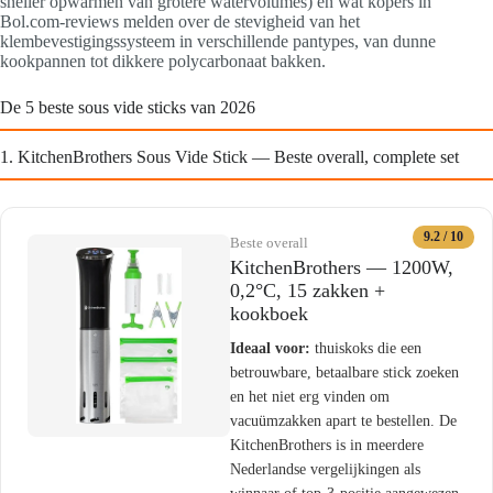
sneller opwarmen van grotere watervolumes) en wat kopers in
Bol.com-reviews melden over de stevigheid van het
klembevestigingssysteem in verschillende pantypes, van dunne
kookpannen tot dikkere polycarbonaat bakken.
De 5 beste sous vide sticks van 2026
1. KitchenBrothers Sous Vide Stick — Beste overall, complete set
9.2 / 10
Beste overall
KitchenBrothers — 1200W,
0,2°C, 15 zakken +
kookboek
Ideaal voor:
thuiskoks die een
betrouwbare, betaalbare stick zoeken
en het niet erg vinden om
vacuümzakken apart te bestellen. De
KitchenBrothers is in meerdere
Nederlandse vergelijkingen als