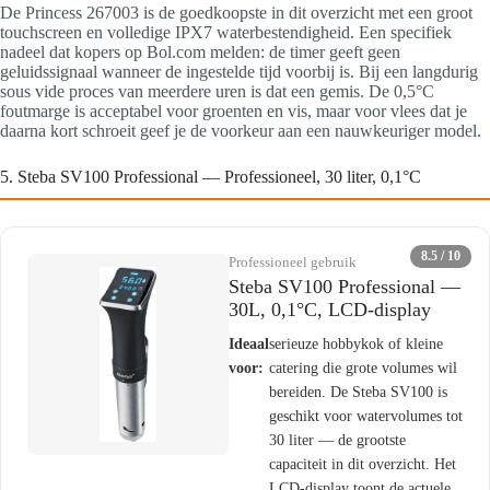
De Princess 267003 is de goedkoopste in dit overzicht met een groot
touchscreen en volledige IPX7 waterbestendigheid. Een specifiek
nadeel dat kopers op Bol.com melden: de timer geeft geen
geluidssignaal wanneer de ingestelde tijd voorbij is. Bij een langdurig
sous vide proces van meerdere uren is dat een gemis. De 0,5°C
foutmarge is acceptabel voor groenten en vis, maar voor vlees dat je
daarna kort schroeit geef je de voorkeur aan een nauwkeuriger model.
5. Steba SV100 Professional — Professioneel, 30 liter, 0,1°C
8.5 / 10
Professioneel gebruik
Steba SV100 Professional —
30L, 0,1°C, LCD-display
Ideaal
serieuze hobbykok of kleine
voor:
catering die grote volumes wil
bereiden. De Steba SV100 is
geschikt voor watervolumes tot
30 liter — de grootste
capaciteit in dit overzicht. Het
LCD-display toont de actuele