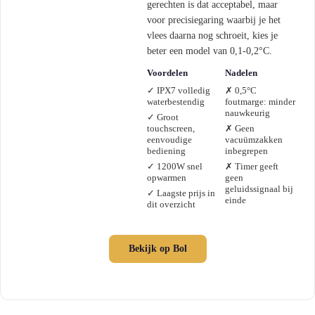
gerechten is dat acceptabel, maar
voor precisiegaring waarbij je het
vlees daarna nog schroeit, kies je
beter een model van 0,1-0,2°C.
Voordelen
Nadelen
✓ IPX7 volledig
✗ 0,5°C
waterbestendig
foutmarge: minder
nauwkeurig
✓ Groot
touchscreen,
✗ Geen
eenvoudige
vacuümzakken
bediening
inbegrepen
✓ 1200W snel
✗ Timer geeft
opwarmen
geen
geluidssignaal bij
✓ Laagste prijs in
einde
dit overzicht
Bekijk op Bol