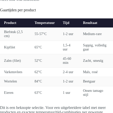
Gaartijden per product
Product
Temperatuur
Tijd
Resultaat
Biefstuk (2,5
55-57°C
1-2 uur
Medium-rare
cm)
1,5-4
Sappig, volledig
Kipfilet
65°C
uur
gaar
45-60
Zalm (filet)
52°C
Zacht, smeuïg
min
Varkensvlees
62°C
2-4 uur
Mals, rosé
Wortelen
84°C
1-2 uur
Beetgaar
Onsen tamago
Eieren
63°C
1 uur
stijl
Dit is een beknopte selectie. Voor een uitgebreidere tabel met meer
producten en exactere temperatuur/tijd-combinaties per gewenste