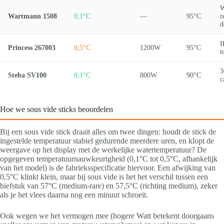
W
Wartmann 1508
0,1°C
—
95°C
r
d
I
Princess 267003
0,5°C
1200W
95°C
t
3
Steba SV100
0,1°C
800W
90°C
c
Hoe we sous vide sticks beoordelen
Bij een sous vide stick draait alles om twee dingen: houdt de stick de
ingestelde temperatuur stabiel gedurende meerdere uren, en klopt de
weergave op het display met de werkelijke watertemperatuur? De
opgegeven temperatuurnauwkeurigheid (0,1°C tot 0,5°C, afhankelijk
van het model) is de fabrieksspecificatie hiervoor. Een afwijking van
0,5°C klinkt klein, maar bij sous vide is het het verschil tussen een
biefstuk van 57°C (medium-rare) en 57,5°C (richting medium), zeker
als je het vlees daarna nog een minuut schroeit.
Ook wegen we het vermogen mee (hogere Watt betekent doorgaans