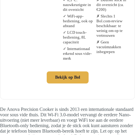
nauwkeurigste in
dit overzicht (ca.
dit overzicht
€200)
✓ WiFi-app-
✗ Slechts 1
bediening, ook op
Bol.com-review
afstand
beschikbaar: te
weinig om op te
✓ LCD touch-
vertrouwen
bediening, 8L
capaciteit
✗ Geen
vacuümzakken
✓ Internationaal
inbegrepen
erkend sous vide-
merk
Bekijk op Bol
De Anova Precision Cooker is sinds 2013 een internationale standaard
voor sous vide thuis. Dit Wi-Fi 3.0-model vervangt de eerdere Nano-
uitvoering (niet meer leverbaar) en voegt WiFi toe aan de eerdere
Bluetooth-only bediening, zodat je de stick ook kunt aansturen zonder
dat je telefoon binnen Bluetooth-bereik hoeft te zijn. Let op: op het