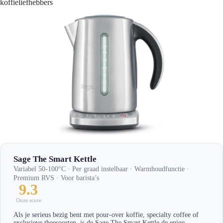
koffieliefhebbers
Sage The Smart Kettle
Variabel 50-100°C · Per graad instelbaar · Warmhoudfunctie ·
Premium RVS · Voor barista’s
9.3
Onze score
Als je serieus bezig bent met pour-over koffie, specialty coffee of
exclusieve theesoorten, is de Sage The Smart Kettle de enige