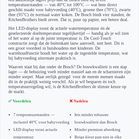
temperatuurstanden — van 40°C tot 100°C — wat hem direct
geschikt maakt voor babyvoeding (40°C), groene thee (70°C), zwarte
thee (95°C) én normaal water koken. De Bosch biedt vier standen; de
KitchenBrothers biedt zeven. Dat is, puur op papier, een betere deal.
Het LED-display toont de actuele watertemperatuur én de
geselecteerde doeltemperatuur tegelijkertijd — handig als je wil zien
of het water al op de juiste temperatuur is. De Cool-Touch
constructie zorgt dat de buitenkant lauw aanvoelt, niet heet. Dit is
een groot voordeel in huishoudens met kinderen. De
warmhoudfunctie houdt het water op de ingestelde temperatuur, wat
bij babyvoeding uitermate praktisch is.
Waarom staat hij dan onder de Bosch? De bouwkwaliteit is een stap
lager — de behuizing voelt minder massief aan en de scharnieren zijn
minder soepel. Maar eerlijk gezegd: voor de meeste mensen maakt
dit in de praktijk weinig verschil. Als je wil besparen én toch
temperatuurregeling wil, is de KitchenBrothers de slimste keuze op
de markt.
✅ Voordelen
❌ Nadelen
7 temperatuurstanden —
Iets minder robuuste
inclusief 40°C voor babyvoeding
bouwkwaliteit dan Bosch
LED display toont actuele
Minder premium afwerking
temperatuur
Beige kleur past niet in elke