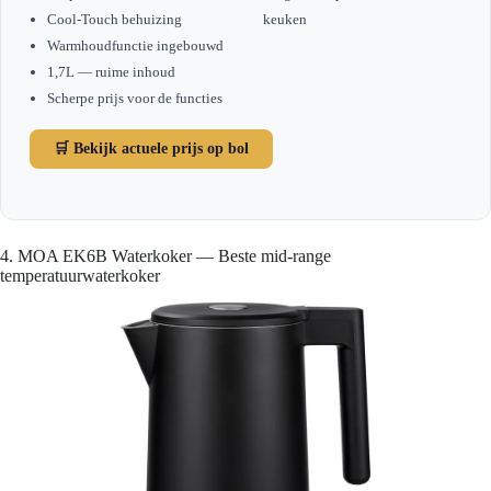
Cool-Touch behuizing
keuken
Warmhoudfunctie ingebouwd
1,7L — ruime inhoud
Scherpe prijs voor de functies
🛒 Bekijk actuele prijs op bol
4. MOA EK6B Waterkoker — Beste mid-range
temperatuurwaterkoker