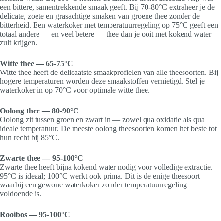
een bittere, samentrekkende smaak geeft. Bij 70-80°C extraheer je de
delicate, zoete en grasachtige smaken van groene thee zonder de
bitterheid. Een waterkoker met temperatuurregeling op 75°C geeft een
totaal andere — en veel betere — thee dan je ooit met kokend water
zult krijgen.
Witte thee — 65-75°C
Witte thee heeft de delicaatste smaakprofielen van alle theesoorten. Bij
hogere temperaturen worden deze smaakstoffen vernietigd. Stel je
waterkoker in op 70°C voor optimale witte thee.
Oolong thee — 80-90°C
Oolong zit tussen groen en zwart in — zowel qua oxidatie als qua
ideale temperatuur. De meeste oolong theesoorten komen het beste tot
hun recht bij 85°C.
Zwarte thee — 95-100°C
Zwarte thee heeft bijna kokend water nodig voor volledige extractie.
95°C is ideaal; 100°C werkt ook prima. Dit is de enige theesoort
waarbij een gewone waterkoker zonder temperatuurregeling
voldoende is.
Rooibos — 95-100°C