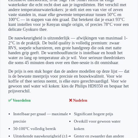
waterkoker die echt recht doet aan je ingrediënten. Het verschil met
andere temperatuurwaterkokers: je stelt niet een van vier of zeven
vaste standen in, maar elke gewenste temperatuur tussen 50°C en
100°C — in stappen van één graad. Dat betekent dat je exact 93°C
kunt instellen voor je Kenyan single origin, of precies 78°C voor een
delicate Gyokuro thee.
De nauwkeurigheid is uitzonderlijk — afwijkingen van maximaal 1-
2°C in de praktijk. De build quality is volledig premium: zwaar
RVS, soepele scharnieren, een grote handgreep die ook met natte
handen grip geeft. De warmhoudfunctie is instelbaar en houdt het
water zo lang op temperatuur als je wil. Voor serieuze theedrinkers
die soms 45 minuten doen over een thee-sessie is dit onmisbaar.
De prijs is een stuk hoger dan de andere modellen op deze lijst — dat
is de bewuste meerprijs voor precisie en bouwkwaliteit. Voor wie
koffie of thee serieus neemt, is elke euro gerechtvaardigd. Voor wie
gewoon snel water wil koken: kies de Philips HD9350 en bespaar het
prijsverschil.
✅ Voordelen
❌ Nadelen
Instelbaar per graad — maximale
Significant hogere prijs
precisie
Overkill voor gewoon water
50-100°C volledig bereik
koken
Uitstekende nauwkeurigheid (±1-
Groter en zwaarder dan andere