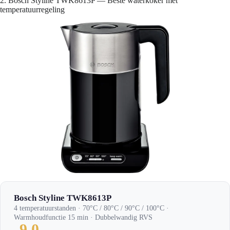
2. Bosch Styline TWK8613P — Beste waterkoker met
temperatuurregeling
Bosch Styline TWK8613P
4 temperatuurstanden · 70°C / 80°C / 90°C / 100°C ·
Warmhoudfunctie 15 min · Dubbelwandig RVS
9.0