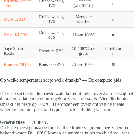
KitchenBrothers
Dubbelwandig
7 standen
✅
Temp.
RVS
(40-100°C)
Dubbelwandig
Meerdere
MOA EK6B
✅
RVS
standen
Dubbelwandig
Smeg KLF05
Alleen 100°C
❌
RVS
Sage Smart
50-100°C per
Instelbaar
Premium RVS
Kettle
graad
✅
Princess 236017
Kunststof/RVS
Alleen 100°C
❌
Op welke temperatuur zet je welk drankje? — De complete gids
Dit is de sectie die de meeste waterkokerartikelen overslaan, terwijl het
de reden is dat temperatuurregeling zo waardevol is. Niet elk drankje
smaakt het beste op 100°C. Hieronder een overzicht van de ideale
watertemperatuur per dranktype — inclusief uitleg waarom:
Groene thee — 70-80°C
Dit is de meest gemaakte fout bij theedrinkers: groene thee zetten met
kokend water. Bij 100°C komen de tannines in het theeblad vrij, wat