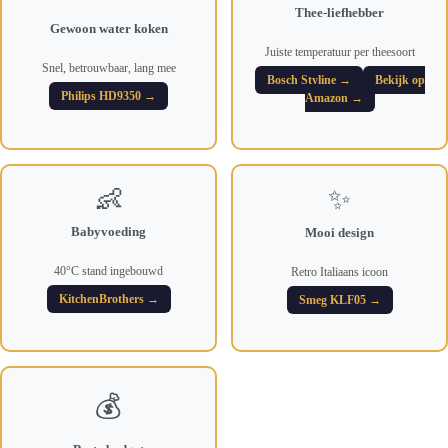
Thee-liefhebber
Gewoon water koken
Juiste temperatuur per theesoort
Snel, betrouwbaar, lang mee
Bosch Styline →
Bekijk op
Philips HD9350 →
Amazon →
👶
✨
Babyvoeding
Mooi design
40°C stand ingebouwd
Retro Italiaans icoon
KitchenBrothers →
Smeg KLF05 →
💰