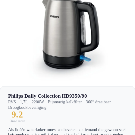
Philips Daily Collection HD9350/90
RVS · 1,7L · 2200W · Fijnmazig kalkfilter · 360° draaibaar ·
Droogkookbeveiliging
9.2
Onze score
Als ik één waterkoker moest aanbevelen aan iemand die gewoon snel
betrouwbaar water wil koken — elke dag, jaren lang, zonder gedoe