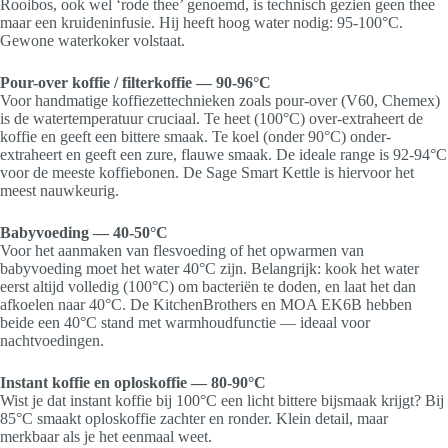
Rooibos, ook wel ‘rode thee’ genoemd, is technisch gezien geen thee
maar een kruideninfusie. Hij heeft hoog water nodig: 95-100°C.
Gewone waterkoker volstaat.
Pour-over koffie / filterkoffie — 90-96°C
Voor handmatige koffiezettechnieken zoals pour-over (V60, Chemex)
is de watertemperatuur cruciaal. Te heet (100°C) over-extraheert de
koffie en geeft een bittere smaak. Te koel (onder 90°C) onder-
extraheert en geeft een zure, flauwe smaak. De ideale range is 92-94°C
voor de meeste koffiebonen. De Sage Smart Kettle is hiervoor het
meest nauwkeurig.
Babyvoeding — 40-50°C
Voor het aanmaken van flesvoeding of het opwarmen van
babyvoeding moet het water 40°C zijn. Belangrijk: kook het water
eerst altijd volledig (100°C) om bacteriën te doden, en laat het dan
afkoelen naar 40°C. De KitchenBrothers en MOA EK6B hebben
beide een 40°C stand met warmhoudfunctie — ideaal voor
nachtvoedingen.
Instant koffie en oploskoffie — 80-90°C
Wist je dat instant koffie bij 100°C een licht bittere bijsmaak krijgt? Bij
85°C smaakt oploskoffie zachter en ronder. Klein detail, maar
merkbaar als je het eenmaal weet.