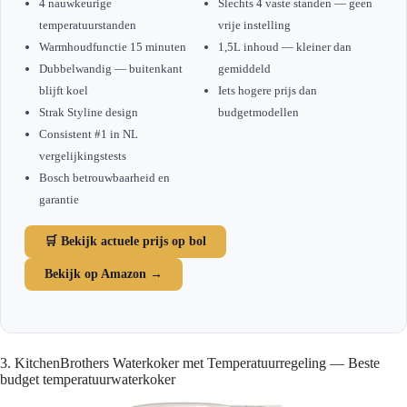
4 nauwkeurige
Slechts 4 vaste standen — geen
temperatuurstanden
vrije instelling
Warmhoudfunctie 15 minuten
1,5L inhoud — kleiner dan
Dubbelwandig — buitenkant
gemiddeld
blijft koel
Iets hogere prijs dan
Strak Styline design
budgetmodellen
Consistent #1 in NL
vergelijkingstests
Bosch betrouwbaarheid en
garantie
🛒 Bekijk actuele prijs op bol
Bekijk op Amazon →
3. KitchenBrothers Waterkoker met Temperatuurregeling — Beste
budget temperatuurwaterkoker