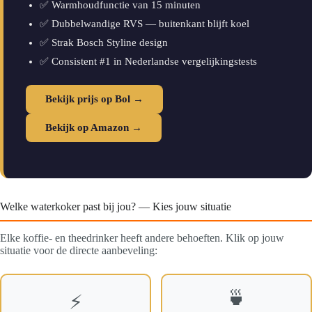
✅ Warmhoudfunctie van 15 minuten
✅ Dubbelwandige RVS — buitenkant blijft koel
✅ Strak Bosch Styline design
✅ Consistent #1 in Nederlandse vergelijkingstests
Bekijk prijs op Bol →
Bekijk op Amazon →
Welke waterkoker past bij jou? — Kies jouw situatie
Elke koffie- en theedrinker heeft andere behoeften. Klik op jouw
situatie voor de directe aanbeveling:
🍵
⚡