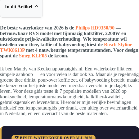
In dit Artikel
De beste waterkoker van 2026 is de
Philips HD9350/90
—
betrouwbaar RVS model met fijnmazig kalkfilter, 2200W en
uitstekende prijs-kwaliteitsverhouding. Wie temperatuur wil
instellen voor thee, koffie of babyvoeding kiest de
Bosch Styline
TWK8613P
met 4 nauwkeurige temperatuurstanden. Voor design
spant de
Smeg KLF05
de kroon.
Ik ben Mandy van Keukenapparaatgids.nl. Een waterkoker lijkt een
simpele aankoop — en voor velen is dat ook zo. Maar als je regelmatig
groene thee drinkt, pour-over koffie zet, of babyvoeding bereidt, maakt
de keuze voor het juiste model een merkbaar verschil in je dagelijks
leven. Voor deze gids testte ik 7 populaire modellen van 2026 op
kooksnelheid, temperatuurnauwkeurigheid, kalkfilter-kwaliteit,
gebruiksgemak en levensduur. Hieronder mijn eerlijke bevindingen —
inclusief een temperatuurgids per drank, een uitleg over waterhardheid
in Nederland, en een overzicht van de beste materialen.
🏆 BESTE WATERKOKER OVERALL 2026