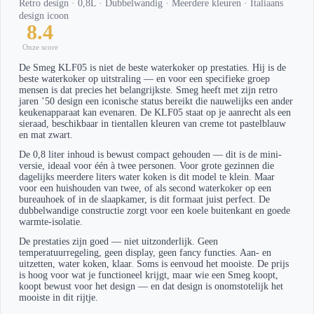
Retro design · 0,8L · Dubbelwandig · Meerdere kleuren · Italiaans
design icoon
8.4
Onze score
De Smeg KLF05 is niet de beste waterkoker op prestaties. Hij is de
beste waterkoker op uitstraling — en voor een specifieke groep
mensen is dat precies het belangrijkste. Smeg heeft met zijn retro
jaren ’50 design een iconische status bereikt die nauwelijks een ander
keukenapparaat kan evenaren. De KLF05 staat op je aanrecht als een
sieraad, beschikbaar in tientallen kleuren van creme tot pastelblauw
en mat zwart.
De 0,8 liter inhoud is bewust compact gehouden — dit is de mini-
versie, ideaal voor één à twee personen. Voor grote gezinnen die
dagelijks meerdere liters water koken is dit model te klein. Maar
voor een huishouden van twee, of als second waterkoker op een
bureauhoek of in de slaapkamer, is dit formaat juist perfect. De
dubbelwandige constructie zorgt voor een koele buitenkant en goede
warmte-isolatie.
De prestaties zijn goed — niet uitzonderlijk. Geen
temperatuurregeling, geen display, geen fancy functies. Aan- en
uitzetten, water koken, klaar. Soms is eenvoud het mooiste. De prijs
is hoog voor wat je functioneel krijgt, maar wie een Smeg koopt,
koopt bewust voor het design — en dat design is onomstotelijk het
mooiste in dit rijtje.