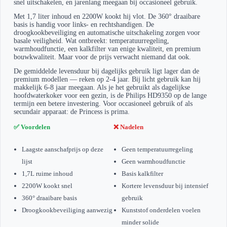
snel uitschakelen, en jarenlang meegaan bij occasioneel gebruik.
Met 1,7 liter inhoud en 2200W kookt hij vlot. De 360° draaibare
basis is handig voor links- en rechtshandigen. De
droogkookbeveiliging en automatische uitschakeling zorgen voor
basale veiligheid. Wat ontbreekt: temperatuurregeling,
warmhoudfunctie, een kalkfilter van enige kwaliteit, en premium
bouwkwaliteit. Maar voor de prijs verwacht niemand dat ook.
De gemiddelde levensduur bij dagelijks gebruik ligt lager dan de
premium modellen — reken op 2-4 jaar. Bij licht gebruik kan hij
makkelijk 6-8 jaar meegaan. Als je het gebruikt als dagelijkse
hoofdwaterkoker voor een gezin, is de Philips HD9350 op de lange
termijn een betere investering. Voor occasioneel gebruik of als
secundair apparaat: de Princess is prima.
✅ Voordelen
❌ Nadelen
Laagste aanschafprijs op deze
Geen temperatuurregeling
lijst
Geen warmhoudfunctie
1,7L ruime inhoud
Basis kalkfilter
2200W kookt snel
Kortere levensduur bij intensief
360° draaibare basis
gebruik
Droogkookbeveiliging aanwezig
Kunststof onderdelen voelen
minder solide