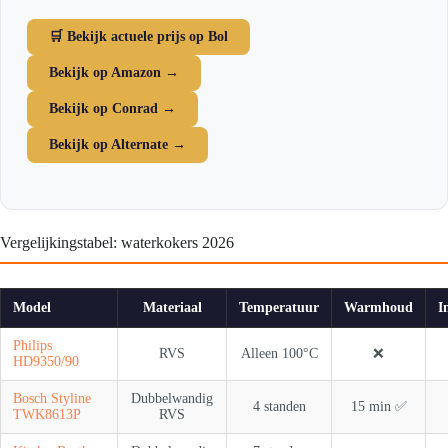
🛒 Bekijk actuele prijs op Bol
Bekijk op Amazon →
Bekijk op Conrad →
Bekijk op Alternate →
Vergelijkingstabel: waterkokers 2026
Model
Materiaal
Temperatuur
Warmhoud
I
Philips
RVS
Alleen 100°C
❌
HD9350/90
Bosch Styline
Dubbelwandig
4 standen
15 min ✅
TWK8613P
RVS