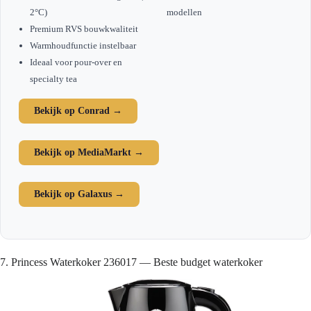
2°C)
modellen
Premium RVS bouwkwaliteit
Warmhoudfunctie instelbaar
Ideaal voor pour-over en
specialty tea
Bekijk op Conrad →
Bekijk op MediaMarkt →
Bekijk op Galaxus →
7. Princess Waterkoker 236017 — Beste budget waterkoker