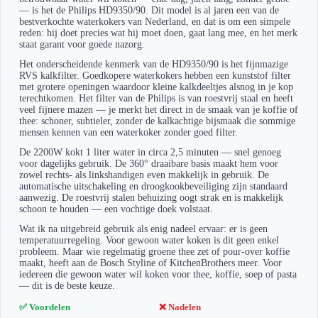
— is het de Philips HD9350/90. Dit model is al jaren een van de
bestverkochte waterkokers van Nederland, en dat is om een simpele
reden: hij doet precies wat hij moet doen, gaat lang mee, en het merk
staat garant voor goede nazorg.
Het onderscheidende kenmerk van de HD9350/90 is het fijnmazige
RVS kalkfilter. Goedkopere waterkokers hebben een kunststof filter
met grotere openingen waardoor kleine kalkdeeltjes alsnog in je kop
terechtkomen. Het filter van de Philips is van roestvrij staal en heeft
veel fijnere mazen — je merkt het direct in de smaak van je koffie of
thee: schoner, subtieler, zonder de kalkachtige bijsmaak die sommige
mensen kennen van een waterkoker zonder goed filter.
De 2200W kokt 1 liter water in circa 2,5 minuten — snel genoeg
voor dagelijks gebruik. De 360° draaibare basis maakt hem voor
zowel rechts- als linkshandigen even makkelijk in gebruik. De
automatische uitschakeling en droogkookbeveiliging zijn standaard
aanwezig. De roestvrij stalen behuizing oogt strak en is makkelijk
schoon te houden — een vochtige doek volstaat.
Wat ik na uitgebreid gebruik als enig nadeel ervaar: er is geen
temperatuurregeling. Voor gewoon water koken is dit geen enkel
probleem. Maar wie regelmatig groene thee zet of pour-over koffie
maakt, heeft aan de Bosch Styline of KitchenBrothers meer. Voor
iedereen die gewoon water wil koken voor thee, koffie, soep of pasta
— dit is de beste keuze.
✅ Voordelen
❌ Nadelen