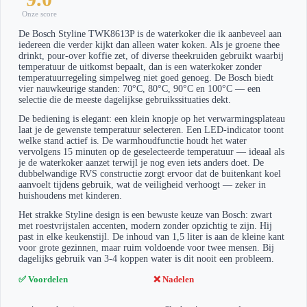
Onze score
De Bosch Styline TWK8613P is de waterkoker die ik aanbeveel aan
iedereen die verder kijkt dan alleen water koken. Als je groene thee
drinkt, pour-over koffie zet, of diverse theekruiden gebruikt waarbij
temperatuur de uitkomst bepaalt, dan is een waterkoker zonder
temperatuurregeling simpelweg niet goed genoeg. De Bosch biedt
vier nauwkeurige standen: 70°C, 80°C, 90°C en 100°C — een
selectie die de meeste dagelijkse gebruikssituaties dekt.
De bediening is elegant: een klein knopje op het verwarmingsplateau
laat je de gewenste temperatuur selecteren. Een LED-indicator toont
welke stand actief is. De warmhoudfunctie houdt het water
vervolgens 15 minuten op de geselecteerde temperatuur — ideaal als
je de waterkoker aanzet terwijl je nog even iets anders doet. De
dubbelwandige RVS constructie zorgt ervoor dat de buitenkant koel
aanvoelt tijdens gebruik, wat de veiligheid verhoogt — zeker in
huishoudens met kinderen.
Het strakke Styline design is een bewuste keuze van Bosch: zwart
met roestvrijstalen accenten, modern zonder opzichtig te zijn. Hij
past in elke keukenstijl. De inhoud van 1,5 liter is aan de kleine kant
voor grote gezinnen, maar ruim voldoende voor twee mensen. Bij
dagelijks gebruik van 3-4 koppen water is dit nooit een probleem.
✅ Voordelen
❌ Nadelen