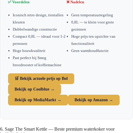
✅ Voordelen
❌ Nadelen
Iconisch retro design, tientallen
Geen temperatuurregeling
kleuren
0,8L — te klein voor grote
Dubbelwandige constructie
gezinnen
Compact 0,8L — ideaal voor 1-2
Hoge prijs ten opzichte van
personen
functionaliteit
Hoge bouwkwaliteit
Geen warmhoudfunctie
Past perfect bij Smeg
broodrooster of koffiemachine
🛒 Bekijk actuele prijs op Bol
Bekijk op Coolblue →
Bekijk op MediaMarkt →
Bekijk op Amazon →
6. Sage The Smart Kettle — Beste premium waterkoker voor