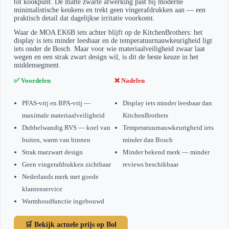
tot kookpunt. De matte zwarte afwerking past bij moderne
minimalistische keukens en trekt geen vingerafdrukken aan — een
praktisch detail dat dagelijkse irritatie voorkomt.
Waar de MOA EK6B iets achter blijft op de KitchenBrothers: het
display is iets minder leesbaar en de temperatuurnauwkeurigheid ligt
iets onder de Bosch. Maar voor wie materiaalveiligheid zwaar laat
wegen en een strak zwart design wil, is dit de beste keuze in het
middensegment.
✅ Voordelen
❌ Nadelen
PFAS-vrij en BPA-vrij —
Display iets minder leesbaar dan
maximale materiaalveiligheid
KitchenBrothers
Dubbelwandig RVS — koel van
Temperatuurnauwkeurigheid iets
buiten, warm van binnen
minder dan Bosch
Strak matzwart design
Minder bekend merk — minder
Geen vingerafdrukken zichtbaar
reviews beschikbaar
Nederlands merk met goede
klantenservice
Warmhoudfunctie ingebouwd
🛒 Bekijk actuele prijs op Bol