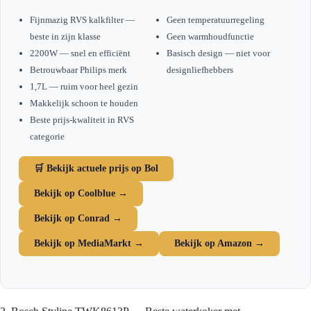
Fijnmazig RVS kalkfilter —
Geen temperatuurregeling
beste in zijn klasse
Geen warmhoudfunctie
2200W — snel en efficiënt
Basisch design — niet voor
Betrouwbaar Philips merk
designliefhebbers
1,7L — ruim voor heel gezin
Makkelijk schoon te houden
Beste prijs-kwaliteit in RVS
categorie
🛒 Bekijk actuele prijs op Bol
Bekijk op Coolblue →
Bekijk op Conrad →
Bekijk op MediaMarkt →
Bekijk op Amazon →