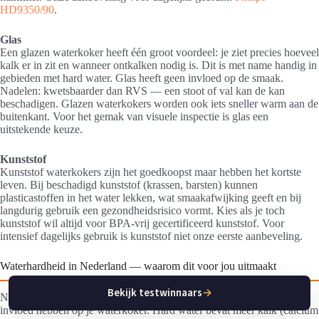
HD9350/90
.
Glas
Een glazen waterkoker heeft één groot voordeel: je ziet precies hoeveel
kalk er in zit en wanneer ontkalken nodig is. Dit is met name handig in
gebieden met hard water. Glas heeft geen invloed op de smaak.
Nadelen: kwetsbaarder dan RVS — een stoot of val kan de kan
beschadigen. Glazen waterkokers worden ook iets sneller warm aan de
buitenkant. Voor het gemak van visuele inspectie is glas een
uitstekende keuze.
Kunststof
Kunststof waterkokers zijn het goedkoopst maar hebben het kortste
leven. Bij beschadigd kunststof (krassen, barsten) kunnen
plasticastoffen in het water lekken, wat smaakafwijking geeft en bij
langdurig gebruik een gezondheidsrisico vormt. Kies als je toch
kunststof wil altijd voor BPA-vrij gecertificeerd kunststof. Voor
intensief dagelijks gebruik is kunststof niet onze eerste aanbeveling.
Waterhardheid in Nederland — waarom dit voor jou uitmaakt
Bekijk testwinnaars
→
Nederland heeft regionale verschillen in waterhardheid die direct
invloed hebben op je waterkoker. Hard water bevat meer kalk (calcium