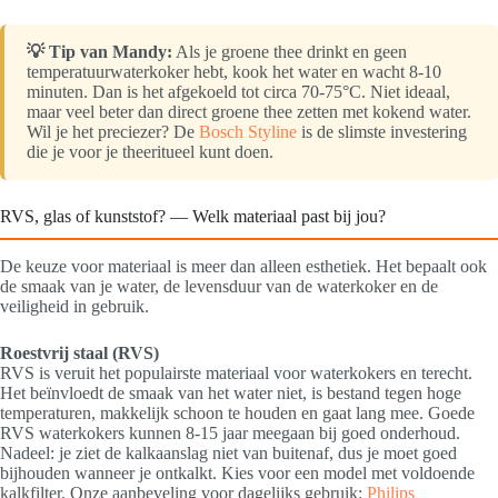
💡 Tip van Mandy:
Als je groene thee drinkt en geen
temperatuurwaterkoker hebt, kook het water en wacht 8-10
minuten. Dan is het afgekoeld tot circa 70-75°C. Niet ideaal,
maar veel beter dan direct groene thee zetten met kokend water.
Wil je het preciezer? De
Bosch Styline
is de slimste investering
die je voor je theeritueel kunt doen.
RVS, glas of kunststof? — Welk materiaal past bij jou?
De keuze voor materiaal is meer dan alleen esthetiek. Het bepaalt ook
de smaak van je water, de levensduur van de waterkoker en de
veiligheid in gebruik.
Roestvrij staal (RVS)
RVS is veruit het populairste materiaal voor waterkokers en terecht.
Het beïnvloedt de smaak van het water niet, is bestand tegen hoge
temperaturen, makkelijk schoon te houden en gaat lang mee. Goede
RVS waterkokers kunnen 8-15 jaar meegaan bij goed onderhoud.
Nadeel: je ziet de kalkaanslag niet van buitenaf, dus je moet goed
bijhouden wanneer je ontkalkt. Kies voor een model met voldoende
kalkfilter. Onze aanbeveling voor dagelijks gebruik:
Philips