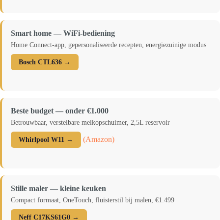
Smart home — WiFi-bediening
Home Connect-app, gepersonaliseerde recepten, energiezuinige modus
Bosch CTL636 →
Beste budget — onder €1.000
Betrouwbaar, verstelbare melkopschuimer, 2,5L reservoir
(Amazon)
Whirlpool W11 →
Stille maler — kleine keuken
Compact formaat, OneTouch, fluisterstil bij malen, €1.499
Neff C17KS61G0 →