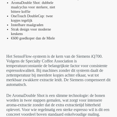
AromaDouble Shot: dubbele
maalcyclus voor sterkere, niet
bittere koffie
OneTouch DoubleCup: twee
kopjes tegelijk
Instelbare maalgraden
Strak design voor moderne
keukens
€600 goedkoper dan de Miele
Het SensoFlow-systeem is de kern van de Siemens iQ700.
Volgens de Specialty Coffee Association is
temperatuurconstantie de belangrijkste factor voor consistente
espressokwaliteit. Bij machines zonder dit systeem daalt de
zettemperatuur bij meerdere kopjes achter elkaar, wat tot
merkbaar zwakkere extractie leidt. De Siemens compenseert dit
automatisch.
De AromaDouble Shot is een slimme technologie: de bonen
worden in twee stappen gemalen, wat zorgt voor intensere
aroma-extractie zonder dat de extra extractietijd bitterheid
oplevert. Voor wie regelmatig een sterke espresso wil is dit een
concreet voordeel boven standaard enkelvoudige maling.