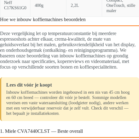
Compact,
Neff
400g
2,2L
OneTouch, stille
C17KS61G0
maler
Hoe we inbouw koffiemachines beoordelen
Deze vergelijking let op temperatuurconstantie bij meerdere
espressoshots achter elkaar, crema-kwaliteit, de mate van
geluidsoverlast bij het malen, gebruiksvriendelijkheid van het display,
en onderhoudsgemak (ontkalking- en reinigingsprogramma). We
baseren onze beoordeling van inbouw koffiemachines op grondig
onderzoek naar specificaties, koperreviews en videomateriaal, met
focus op verschillende soorten bonen en koffiespecialiteiten.
Lees dit vóór je koopt
Inbouw koffiemachines worden ingebouwd in een nis van 45 cm hoog
en 60 cm breed — controleer dit vóór je bestelt. Sommige modellen
vereisen een vaste wateraansluiting (loodgieter nodig), andere werken
met een verwijderbaar reservoir dat je zelf vult. Check dit verschil —
het bepaalt je installatiekosten.
1. Miele CVA7440CLST — Beste overall