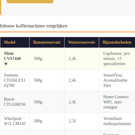
Inbouw koffiemachines vergelijken
Model
Bonenreservoir
Waterreservoir
Bijzonderheden
Miele
CupSensor, pre-
CVA7440
500g
2,4L
infusie, 13
★
specialiteiten
Siemens
SensoFlow,
CT636LES1
500g
2,4L
AromaDouble
iQ700
Shot
Home Connect
Bosch
500g
2,4L
WiFi, auto-
CTL636ES6
reinigen
Whirlpool
Verstelbare
300g
2,5L
W11 CM145
melkopschuimer