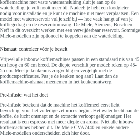
koffiemachine met vaste wateraansluiting sluit je aan op de
waterleiding: je vult nooit meer bij. Nadeel: je hebt een loodgieter
nodig voor installatie en je kunt de machine niet meer verplaatsen. Een
model met waterreservoir vul je zelf bij — hoe vaak hangt af van je
koffiegedrag en de reservoiromvang. De Miele, Siemens, Bosch en
Neff in dit overzicht werken met een verwijderbaar reservoir. Sommige
Miele-modellen zijn optioneel te koppelen aan de waterleiding.
Nismaat: controleer vóór je bestelt
Vrijwel alle inbouw koffiemachines passen in een standaard nis van 45
cm hoog en 60 cm breed. De diepte verschilt per model: reken op 45-
55 cm. Meet je keukennis zorgvuldig en vergelijk met de
productspecificaties. Pas je de keuken nog aan? Laat dan de
koffiemachine-nismaat meenemen in het keukenontwerp.
Pre-infusie: wat het doet
Pre-infusie betekent dat de machine het koffiemeel eerst licht
bevochtigt voor het volledige zetproces begint. Het water hecht aan de
koffie, de lucht ontsnapt en de extractie verloopt gelijkmatiger. Het
resultaat is een espresso met meer diepte en aroma. Niet alle inbouw
koffiemachines hebben dit. De Miele CVA7440 en enkele andere
Miele-modellen onderscheiden zich hier door.