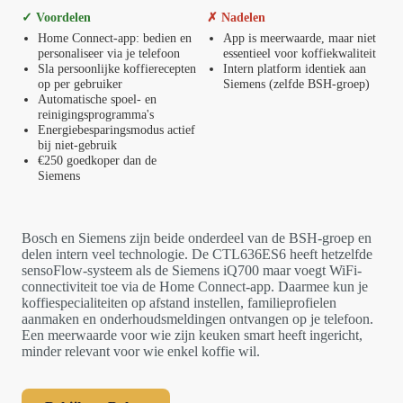
✓ Voordelen
✗ Nadelen
Home Connect-app: bedien en
App is meerwaarde, maar niet
personaliseer via je telefoon
essentieel voor koffiekwaliteit
Sla persoonlijke koffierecepten
Intern platform identiek aan
op per gebruiker
Siemens (zelfde BSH-groep)
Automatische spoel- en
reinigingsprogramma's
Energiebesparingsmodus actief
bij niet-gebruik
€250 goedkoper dan de
Siemens
Bosch en Siemens zijn beide onderdeel van de BSH-groep en
delen intern veel technologie. De CTL636ES6 heeft hetzelfde
sensoFlow-systeem als de Siemens iQ700 maar voegt WiFi-
connectiviteit toe via de Home Connect-app. Daarmee kun je
koffiespecialiteiten op afstand instellen, familieprofielen
aanmaken en onderhoudsmeldingen ontvangen op je telefoon.
Een meerwaarde voor wie zijn keuken smart heeft ingericht,
minder relevant voor wie enkel koffie wil.