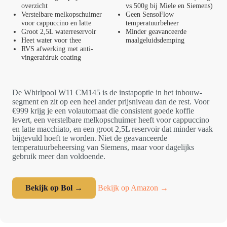
overzicht
vs 500g bij Miele en Siemens)
Verstelbare melkopschuimer
Geen SensoFlow
voor cappuccino en latte
temperatuurbeheer
Groot 2,5L waterreservoir
Minder geavanceerde
Heet water voor thee
maalgeluidsdemping
RVS afwerking met anti-
vingerafdruk coating
De Whirlpool W11 CM145 is de instapoptie in het inbouw-
segment en zit op een heel ander prijsniveau dan de rest. Voor
€999 krijg je een volautomaat die consistent goede koffie
levert, een verstelbare melkopschuimer heeft voor cappuccino
en latte macchiato, en een groot 2,5L reservoir dat minder vaak
bijgevuld hoeft te worden. Niet de geavanceerde
temperatuurbeheersing van Siemens, maar voor dagelijks
gebruik meer dan voldoende.
Bekijk op Bol →
Bekijk op Amazon →