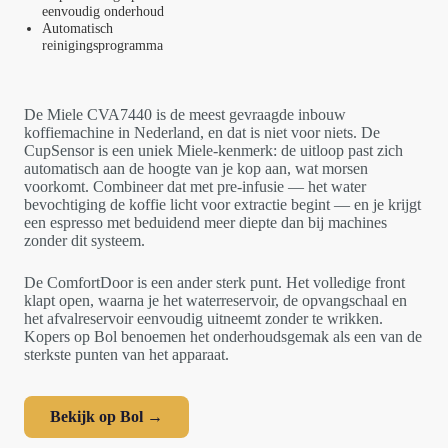
eenvoudig onderhoud
Automatisch
reinigingsprogramma
De Miele CVA7440 is de meest gevraagde inbouw
koffiemachine in Nederland, en dat is niet voor niets. De
CupSensor is een uniek Miele-kenmerk: de uitloop past zich
automatisch aan de hoogte van je kop aan, wat morsen
voorkomt. Combineer dat met pre-infusie — het water
bevochtiging de koffie licht voor extractie begint — en je krijgt
een espresso met beduidend meer diepte dan bij machines
zonder dit systeem.
De ComfortDoor is een ander sterk punt. Het volledige front
klapt open, waarna je het waterreservoir, de opvangschaal en
het afvalreservoir eenvoudig uitneemt zonder te wrikken.
Kopers op Bol benoemen het onderhoudsgemak als een van de
sterkste punten van het apparaat.
Bekijk op Bol →