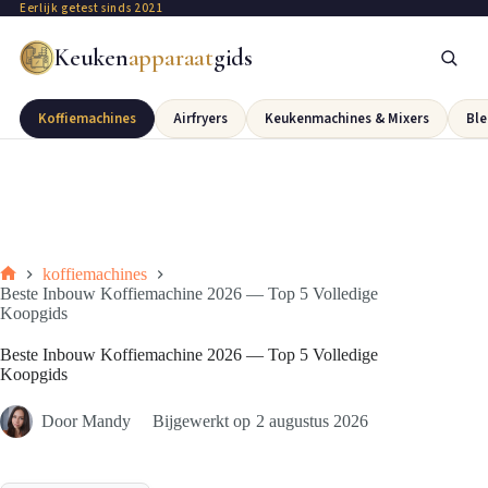
Eerlijk getest sinds 2021
Keuken
apparaat
gids
Koffiemachines
Airfryers
Keukenmachines & Mixers
Ble
koffiemachines
Beste Inbouw Koffiemachine 2026 — Top 5 Volledige
Koopgids
Beste Inbouw Koffiemachine 2026 — Top 5 Volledige
Koopgids
Door
Mandy
Bijgewerkt op
2 augustus 2026