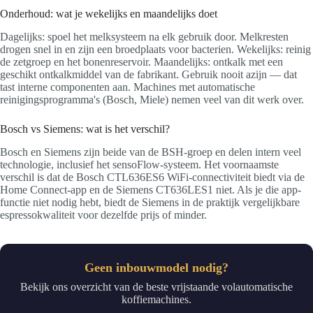
Onderhoud: wat je wekelijks en maandelijks doet
Dagelijks: spoel het melksysteem na elk gebruik door. Melkresten
drogen snel in en zijn een broedplaats voor bacterien. Wekelijks: reinig
de zetgroep en het bonenreservoir. Maandelijks: ontkalk met een
geschikt ontkalkmiddel van de fabrikant. Gebruik nooit azijn — dat
tast interne componenten aan. Machines met automatische
reinigingsprogramma's (Bosch, Miele) nemen veel van dit werk over.
Bosch vs Siemens: wat is het verschil?
Bosch en Siemens zijn beide van de BSH-groep en delen intern veel
technologie, inclusief het sensoFlow-systeem. Het voornaamste
verschil is dat de Bosch CTL636ES6 WiFi-connectiviteit biedt via de
Home Connect-app en de Siemens CT636LES1 niet. Als je die app-
functie niet nodig hebt, biedt de Siemens in de praktijk vergelijkbare
espressokwaliteit voor dezelfde prijs of minder.
Geen inbouwmodel nodig?
Bekijk ons overzicht van de beste vrijstaande volautomatische
koffiemachines.