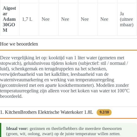
Aigost
ar
Ja
Adam
1,7 L
Nee
Nee
Nee
Nee
(uitnee
30GO
mbaar)
M
Hoe we beoordelen
Deze vergelijking let op: kooktijd van 1 liter water (gemeten met
stopwatch), geluidsniveau tijdens koken (subjectief: stil / normaal /
luid), schenkgemak en terugdruppelen na het schenken,
verwijderbaarheid van het kalkfilter, leesbaarheid van de
waterniveaumarkering en werking van temperatuurregeling
(gecontroleerd met een aparte kookthermometer). Modellen zonder
temperatuurregeling zijn alleen voor het koken van water tot 100°C
beoordeeld.
1. KitchenBrothers Elektrische Waterkoker 1.8L
9.2/10
Ideaal voor:
gezinnen en theeliefhebbers die meerdere theesoorten
(groen, wit, oolong, zwart) op de juiste temperatuur willen zetten.