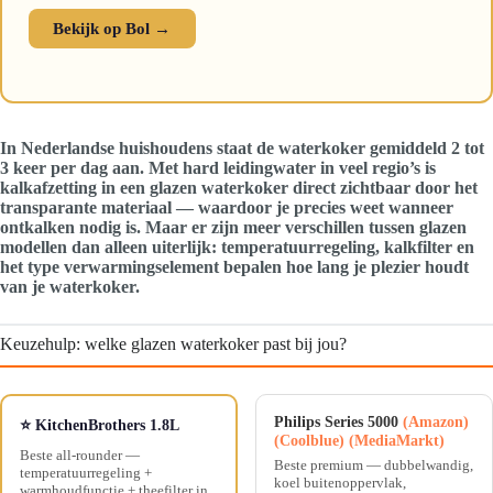
Bekijk op Bol →
In Nederlandse huishoudens staat de waterkoker gemiddeld 2 tot
3 keer per dag aan. Met hard leidingwater in veel regio’s is
kalkafzetting in een glazen waterkoker direct zichtbaar door het
transparante materiaal — waardoor je precies weet wanneer
ontkalken nodig is. Maar er zijn meer verschillen tussen glazen
modellen dan alleen uiterlijk: temperatuurregeling, kalkfilter en
het type verwarmingselement bepalen hoe lang je plezier houdt
van je waterkoker.
Keuzehulp: welke glazen waterkoker past bij jou?
Philips Series 5000
(Amazon)
⭐ KitchenBrothers 1.8L
(Coolblue)
(MediaMarkt)
Beste all-rounder —
Beste premium — dubbelwandig,
temperatuurregeling +
koel buitenoppervlak,
warmhoudfunctie + theefilter in