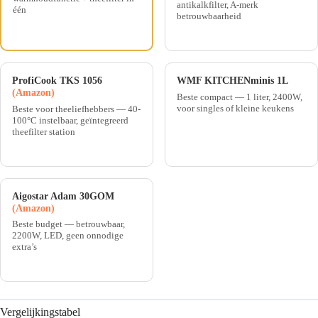
antikalkfilter, A-merk
één
betrouwbaarheid
ProfiCook TKS 1056
WMF KITCHENminis 1L
(Amazon)
Beste compact — 1 liter, 2400W,
voor singles of kleine keukens
Beste voor theeliefhebbers — 40-
100°C instelbaar, geïntegreerd
theefilter station
Aigostar Adam 30GOM
(Amazon)
Beste budget — betrouwbaar,
2200W, LED, geen onnodige
extra’s
Vergelijkingstabel