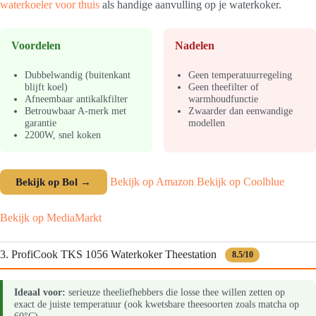
waterkoeler voor thuis
als handige aanvulling op je waterkoker.
Voordelen
Nadelen
Dubbelwandig (buitenkant
Geen temperatuurregeling
blijft koel)
Geen theefilter of
Afneembaar antikalkfilter
warmhoudfunctie
Betrouwbaar A-merk met
Zwaarder dan eenwandige
garantie
modellen
2200W, snel koken
Bekijk op Bol →
Bekijk op Amazon
Bekijk op Coolblue
Bekijk op MediaMarkt
3. ProfiCook TKS 1056 Waterkoker Theestation
8.5/10
Ideaal voor:
serieuze theeliefhebbers die losse thee willen zetten op
exact de juiste temperatuur (ook kwetsbare theesoorten zoals matcha op