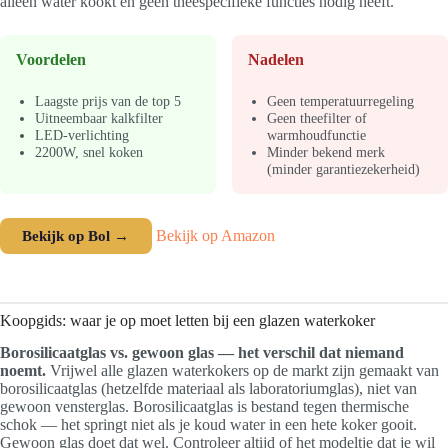
alleen water kookt en geen theespecifieke functies nodig heeft.
Voordelen
Nadelen
Laagste prijs van de top 5
Geen temperatuurregeling
Uitneembaar kalkfilter
Geen theefilter of
LED-verlichting
warmhoudfunctie
2200W, snel koken
Minder bekend merk
(minder garantiezekerheid)
Bekijk op Bol →
Bekijk op Amazon
Koopgids: waar je op moet letten bij een glazen waterkoker
Borosilicaatglas vs. gewoon glas — het verschil dat niemand
noemt.
Vrijwel alle glazen waterkokers op de markt zijn gemaakt van
borosilicaatglas (hetzelfde materiaal als laboratoriumglas), niet van
gewoon vensterglas. Borosilicaatglas is bestand tegen thermische
schok — het springt niet als je koud water in een hete koker gooit.
Gewoon glas doet dat wel. Controleer altijd of het modeltje dat je wil