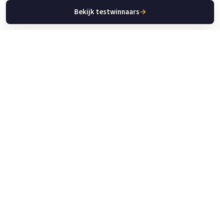
Bekijk testwinnaars
→
Keuken Apparaat Gids
De plek voor betrouwbare tests, reviews en gidsen over