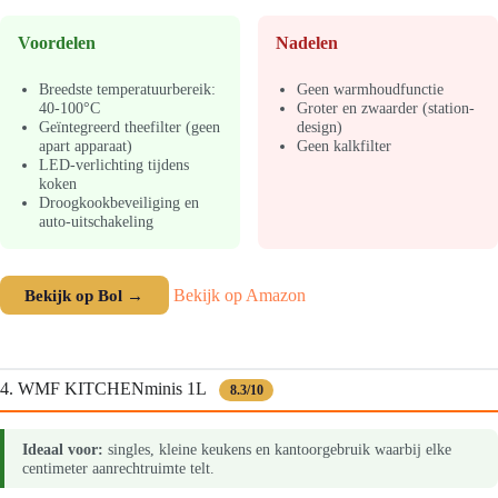
Voordelen
Nadelen
Breedste temperatuurbereik:
Geen warmhoudfunctie
40-100°C
Groter en zwaarder (station-
Geïntegreerd theefilter (geen
design)
apart apparaat)
Geen kalkfilter
LED-verlichting tijdens
koken
Droogkookbeveiliging en
auto-uitschakeling
Bekijk op Bol →
Bekijk op Amazon
4. WMF KITCHENminis 1L
8.3/10
Ideaal voor:
singles, kleine keukens en kantoorgebruik waarbij elke
centimeter aanrechtruimte telt.