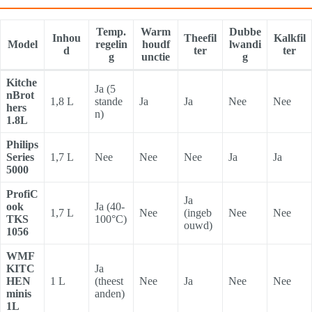
Temp.
Warm
Dubbe
Inhou
Theefil
Kalkfil
Model
regelin
houdf
lwandi
d
ter
ter
g
unctie
g
Kitche
Ja (5
nBrot
1,8 L
stande
Ja
Ja
Nee
Nee
hers
n)
1.8L
Philips
Series
1,7 L
Nee
Nee
Nee
Ja
Ja
5000
ProfiC
Ja
ook
Ja (40-
1,7 L
Nee
(ingeb
Nee
Nee
TKS
100°C)
ouwd)
1056
WMF
KITC
Ja
HEN
1 L
(theest
Nee
Ja
Nee
Nee
minis
anden)
1L