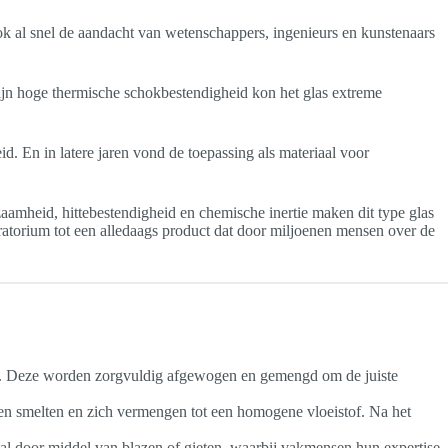
trok al snel de aandacht van wetenschappers, ingenieurs en kunstenaars
ijn hoge thermische schokbestendigheid kon het glas extreme
d. En in latere jaren vond de toepassing als materiaal voor
zaamheid, hittebestendigheid en chemische inertie maken dit type glas
ratorium tot een alledaags product dat door miljoenen mensen over de
en. Deze worden zorgvuldig afgewogen en gemengd om de juiste
ten smelten en zich vermengen tot een homogene vloeistof. Na het
tal door middel van blazen of gieten, waarbij vakmensen hun expertise