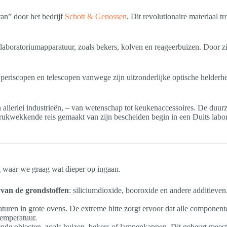
an” door het bedrijf
Schott & Genossen
. Dit revolutionaire materiaal 
laboratoriumapparatuur, zoals bekers, kolven en reageerbuizen. Door z
periscopen en telescopen vanwege zijn uitzonderlijke optische helderhei
 allerlei industrieën, – van wetenschap tot keukenaccessoires. De duur
drukwekkende reis gemaakt van zijn bescheiden begin in een Duits labo
g waar we graag wat dieper op ingaan.
van de grondstoffen
: siliciumdioxide, booroxide en andere additiev
aturen in grote ovens. De extreme hitte zorgt ervoor dat alle componen
temperatuur.
lende objecten, zoals buizen, bekers of lampenkappen. Dit gebeurt mees