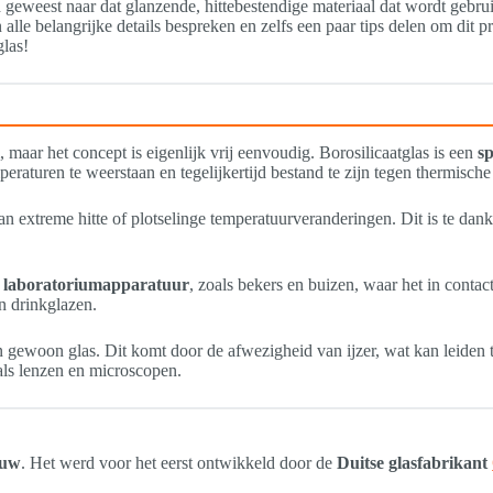
 geweest naar dat glanzende, hittebestendige materiaal dat wordt gebr
 alle belangrijke details bespreken en zelfs een paar tips delen om dit 
glas!
 maar het concept is eigenlijk vrij eenvoudig. Borosilicaatglas is een
sp
raturen te weerstaan ​​en tegelijkertijd bestand te zijn tegen thermisch
aan extreme hitte of plotselinge temperatuurveranderingen. Dit is te da
n laboratoriumapparatuur
, zoals bekers en buizen, waar het in cont
n drinkglazen.
 gewoon glas. Dit komt door de afwezigheid van ijzer, wat kan leiden to
als lenzen en microscopen.
euw
. Het werd voor het eerst ontwikkeld door de
Duitse glasfabrikant