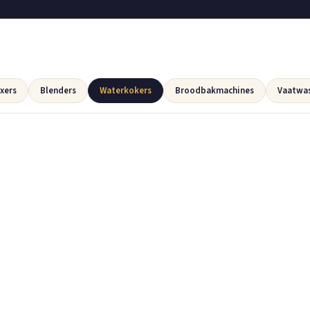
xers
Blenders
Waterkokers
Broodbakmachines
Vaatwa