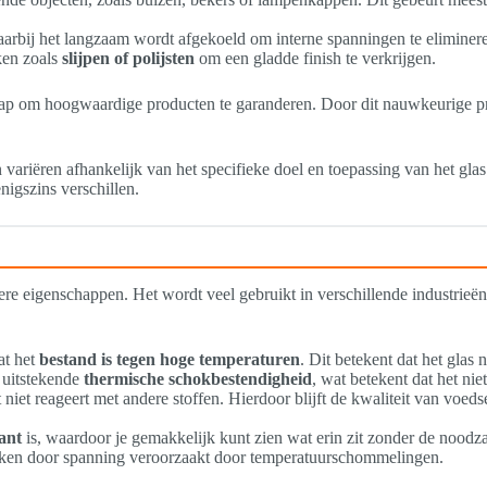
aarbij het langzaam wordt afgekoeld om interne spanningen te eliminer
ken zoals
slijpen of polijsten
om een gladde finish te verkrijgen.
chap om hoogwaardige producten te garanderen. Door dit nauwkeurige p
an variëren afhankelijk van het specifieke doel en toepassing van het g
igszins verschillen.
ndere eigenschappen. Het wordt veel gebruikt in verschillende industri
at het
bestand is tegen hoge temperaturen
. Dit betekent dat het glas
k uitstekende
thermische schokbestendigheid
, wat betekent dat het nie
t niet reageert met andere stoffen. Hierdoor blijft de kwaliteit van voe
ant
is, waardoor je gemakkelijk kunt zien wat erin zit zonder de noodz
reuken door spanning veroorzaakt door temperatuurschommelingen.