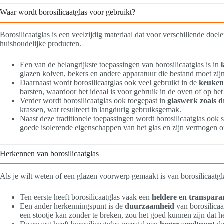
Waar wordt borosilicaatglas voor gebruikt?
Borosilicaatglas is een veelzijdig materiaal dat voor verschillende do
huishoudelijke producten.
Een van de belangrijkste toepassingen van borosilicaatglas is in
glazen kolven, bekers en andere apparatuur die bestand moet zij
Daarnaast wordt borosilicaatglas ook veel gebruikt in de
keuken
barsten, waardoor het ideaal is voor gebruik in de oven of op het
Verder wordt borosilicaatglas ook toegepast in
glaswerk zoals d
krassen, wat resulteert in langdurig gebruiksgemak.
Naast deze traditionele toepassingen wordt borosilicaatglas ook 
goede isolerende eigenschappen van het glas en zijn vermogen om 
Herkennen van borosilicaatglas
Als je wilt weten of een glazen voorwerp gemaakt is van borosilicaatgla
Ten eerste heeft borosilicaatglas vaak een
heldere en transparan
Een ander herkenningspunt is de
duurzaamheid
van borosilicaa
een stootje kan zonder te breken, zou het goed kunnen zijn dat he