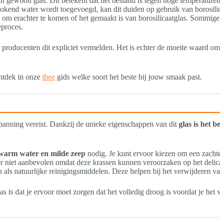
n gewoon glas. Dit betekent dat het bestand is tegen hoge temperaturen 
okend water wordt toegevoegd, kan dit duiden op gebruik van borosilic
om erachter te komen of het gemaakt is van borosilicaatglas. Sommige 
eproces.
le producenten dit expliciet vermelden. Het is echter de moeite waard 
ontdek in onze
thee
gids welke soort het beste bij jouw smaak past.
spanning vereist. Dankzij de unieke eigenschappen van dit
glas is het 
warm water en milde zeep
nodig. Je kunt ervoor kiezen om een zachte
r niet aanbevolen omdat deze krassen kunnen veroorzaken op het delica
 als natuurlijke reinigingsmiddelen. Deze helpen bij het verwijderen va
as is dat je ervoor moet zorgen dat het volledig droog is voordat je he