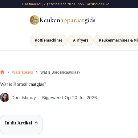
Onafhankelijk getest sinds 2021 · 555+ artikelen live
Keuken
apparaat
gids
Koffiemachines
Airfryers
Keukenmachines & Mi
Waterkokers
Wat Is Borosilicaatglas?
Wat is Borosilicaatglas?
Door
Mandy
Bijgewerkt Op
20 Juli 2026
In dit Artikel