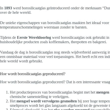
In
1893
werd borosilicaatglas geïntroduceerd onder de merknaam “Dur
over de hele wereld.
De unieke eigenschappen van borosilicaatglas maakten het ideaal voor 
temperatuurschommelingen weerstaan zonder te barsten.
Tijdens de
Eerste Wereldoorlog
werd borosilicaatglas ook gebruikt in 
huishoudelijke producten zoals koffiemakers, theepotten en bakgerei.
Vandaag de dag is borosilicaatglas nog steeds wijdverbreid aanwezig in
een onmisbaar materiaal voor veel toepassingen. Het heeft echt een in
hele wereld wordt gebruikt.
Hoe wordt borosilicaatglas geproduceerd?
Hoe wordt borosilicaatglas geproduceerd? Dat is een interessante vraa
Het productieproces van borosilicaatglas begint met het
mengen 
chemische samenstelling te verkrijgen.
Het
mengsel wordt vervolgens gesmolten
bij zeer hoge temper
smeltproces wordt het glas langzaam afgekoeld tot de gewenste 
Eénmaal afgekoeld, kan het
glas worden gevormd
tot verschil