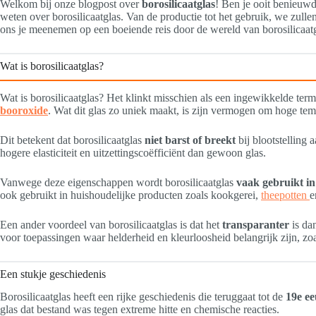
Welkom bij onze blogpost over
borosilicaatglas
! Ben je ooit benieuwd
weten over borosilicaatglas. Van de productie tot het gebruik, we zullen
ons je meenemen op een boeiende reis door de wereld van borosilicaat
Wat is borosilicaatglas?
Wat is borosilicaatglas? Het klinkt misschien als een ingewikkelde term,
booroxide
. Wat dit glas zo uniek maakt, is zijn vermogen om hoge tempe
Dit betekent dat borosilicaatglas
niet barst of breekt
bij blootstelling 
hogere elasticiteit en uitzettingscoëfficiënt dan gewoon glas.
Vanwege deze eigenschappen wordt borosilicaatglas
vaak gebruikt i
ook gebruikt in huishoudelijke producten zoals kookgerei,
theepotten
e
Een ander voordeel van borosilicaatglas is dat het
transparanter
is dan
voor toepassingen waar helderheid en kleurloosheid belangrijk zijn, zo
Een stukje geschiedenis
Borosilicaatglas heeft een rijke geschiedenis die teruggaat tot de
19e e
glas dat bestand was tegen extreme hitte en chemische reacties.