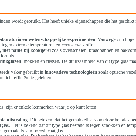
eleinden wordt gebruikt. Het heeft unieke eigenschappen die het geschik
laboratoria en wetenschappelijke experimenten
. Vanwege zijn hoge 
n tegen extreme temperaturen en corrosieve stoffen.
, met name bij kookgerei
zoals ovenschalen, braadpannen en bakvorme
 fornuis.
rinkglazen
, mokken en flessen. De duurzaamheid van dit type glas ma
steeds vaker gebruikt in
innovatieve technologieën
zoals optische veze
licht efficiënt te geleiden.
s, zijn er enkele kenmerken waar je op kunt letten.
te uitstraling
. Dit betekent dat het gemakkelijk is om door het glas he
tglas. Het is bekend dat dit type glas bestand is tegen schokken en te
t gemaakt is van borosilicaatglas.