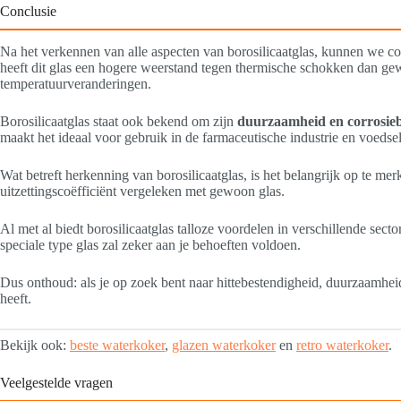
Conclusie
Na het verkennen van alle aspecten van borosilicaatglas, kunnen we c
heeft dit glas een hogere weerstand tegen thermische schokken dan gew
temperatuurveranderingen.
Borosilicaatglas staat ook bekend om zijn
duurzaamheid en corrosieb
maakt het ideaal voor gebruik in de farmaceutische industrie en voedse
Wat betreft herkenning van borosilicaatglas, is het belangrijk op te me
uitzettingscoëfficiënt vergeleken met gewoon glas.
Al met al biedt borosilicaatglas talloze voordelen in verschillende sec
speciale type glas zal zeker aan je behoeften voldoen.
Dus onthoud: als je op zoek bent naar hittebestendigheid, duurzaamheid 
heeft.
Bekijk ook:
beste waterkoker
,
glazen waterkoker
en
retro waterkoker
.
Veelgestelde vragen