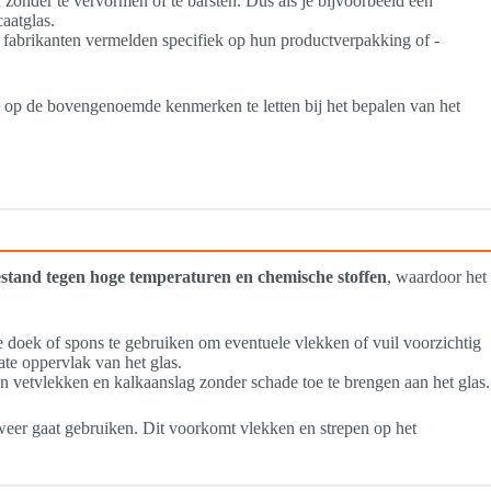
zonder te vervormen of te barsten. Dus als je bijvoorbeeld een
aatglas.
fabrikanten vermelden specifiek op hun productverpakking of -
om op de bovengenoemde kenmerken te letten bij het bepalen van het
bestand tegen hoge temperaturen en chemische stoffen
, waardoor het
 doek of spons te gebruiken om eventuele vlekken of vuil voorzichtig
te oppervlak van het glas.
n vetvlekken en kalkaanslag zonder schade toe te brengen aan het glas.
t weer gaat gebruiken. Dit voorkomt vlekken en strepen op het