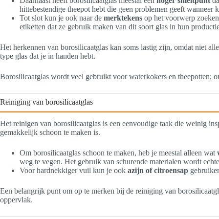
Daarnaast heeft borosilicaatglas meestal een
hoger smeltpunt
da
hittebestendige theepot hebt die geen problemen geeft wanneer k
Tot slot kun je ook naar de
merktekens
op het voorwerp zoeken 
etiketten dat ze gebruik maken van dit soort glas in hun producti
Het herkennen van borosilicaatglas kan soms lastig zijn, omdat niet al
type glas dat je in handen hebt.
Borosilicaatglas wordt veel gebruikt voor waterkokers en theepotten; 
Reiniging van borosilicaatglas
Het reinigen van borosilicaatglas is een eenvoudige taak die weinig in
gemakkelijk schoon te maken is.
Om borosilicaatglas schoon te maken, heb je meestal alleen wat
weg te vegen. Het gebruik van schurende materialen wordt echte
Voor hardnekkiger vuil kun je ook
azijn of citroensap
gebruiken
Een belangrijk punt om op te merken bij de reiniging van borosilicaatgl
oppervlak.