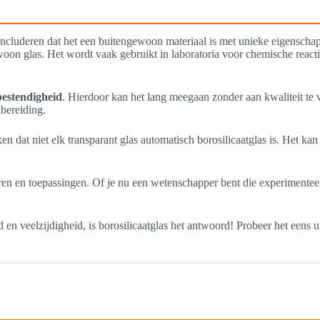
oncluderen dat het een buitengewoon materiaal is met unieke eigensch
oon glas. Het wordt vaak gebruikt in laboratoria voor chemische reacti
estendigheid
. Hierdoor kan het lang meegaan zonder aan kwaliteit te ver
lbereiding.
rken dat niet elk transparant glas automatisch borosilicaatglas is. Het 
toren en toepassingen. Of je nu een wetenschapper bent die experimentee
en veelzijdigheid, is borosilicaatglas het antwoord! Probeer het eens ui