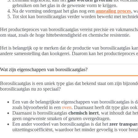
gebruiken om het glas in de gewenste vorm te krijgen.
Na de vorming ondergaat het glas nog een
annealing proces
, w
Tot slot kan borosilicaatglas verder worden bewerkt met technie
Het productieproces van borosilicaatglas vereist precisie en vakmans
om staat, zoals de hoge hittebestendigheid en chemische resistentie.
Het is belangrijk op te merken dat de productie van borosilicaatglas k
andere samenstelling dan kookgerei. Daarom kan het productieproces en
Wat zijn eigenschappen van borosilicaatglas?
Borosilicaatglas is een uniek type glas dat bekend staat om zijn bijzo
borosilicaatglas nu zo speciaal?
Een van de belangrijkste eigenschappen van borosilicaatglas is d
zoals bijvoorbeeld in een
oven
. Daarnaast heeft dit type glas oo
Daarnaast is borosilicaatglas
chemisch inert
, wat inhoudt dat he
geen ongewenste smaken of geuren overgedragen.
Een ander voordeel van borosilicaatglas is dat het
zeer transpar
uitzettingscoëfficiënt, waardoor het minder gevoelig is voor b