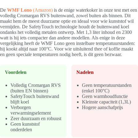
De
WMF Lono
(Amazon)
is de enige waterkoker in onze test met een
volledig Cromargan RVS buitenwand, zowel buiten als binnen. Dit
maakt hem de meest duurzame optie en ideaal voor wie kunststof wil
vermijden. De SafetyTouch technologie houdt de buitenwand koel
ondanks het volledig metalen ontwerp. Met 1,3 liter inhoud en 2300
watt is hij iets compacter dan andere modellen. Als enige in deze
vergelijking heeft de WMF Lono geen instelbare temperatuurstanden:
hij kookt altijd naar 100°C. Voor wie uitsluitend thee of koffie maakt
en geen speciale temperaturen nodig heeft, is dit geen bezwaar.
Voordelen
Nadelen
Volledig Cromargan RVS
Geen temperatuurstanden
(buiten EN binnen)
(enkel 100°C)
SafetyTouch buitenwand
Geen warmhoudfunctie
blijft koel
Kleinste capaciteit (1,3L)
Verborgen
Hogere aanschafprijs
verwarmingselement
Zeer duurzaam en robuust
Geen kunststof
onderdelen