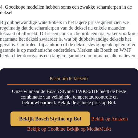
4. Goedkope modellen hebben soms een zwakke scharnierpen in de
deksel
Bij dubbelwandige waterkokers in het lagere prijssegment zien we
regelmatig dat de scharnierpen van de deksel na enkele maanden
losraakt of afbreekt. Dit is een constructieprobleem dat vaker voorkomt
naarmate het deksel zwaarder is, wat bij dubbelwandige deksels het
geval is. Controleer bij aankoop of de deksel stevig openklapt en of er
garantie is op mechanische onderdelen. Merken als Bosch en WMF
bieden hier doorgaans een langere garantie dan no-name alternatieven.
Klaar om te kiezen?
Onze winnaar de Bosch Styline TWK8611P biedt de beste
combinatie van veiligheid, temperatuurcontrole en
betrouwbaarheid. Bekijk de actuele prijs op Bol.
Bekijk Bosch Styline op Bol
Bekijk op Amazon
Bekijk op Coolblue
Bekijk op MediaMarkt