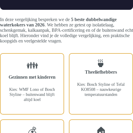
In deze vergelijking bespreken we de
5 beste dubbelwandige
waterkokers van 2026
. We hebben ze getest op isolatielaag,
schenkgemak, kalkaanpak, BPA-certificering en of de buitenwand echt
koel blijft. Hieronder vind je de volledige vergelijking, een praktische
koopgids en veelgestelde vragen.
🍵
👪
Theeliefhebbers
Gezinnen met kinderen
Kies: Bosch Styline of Tefal
Kies: WMF Lono of Bosch
KO8508 – nauwkeurige
Styline – buitenwand blijft
temperatuurstanden
altijd koel
💰
🏠