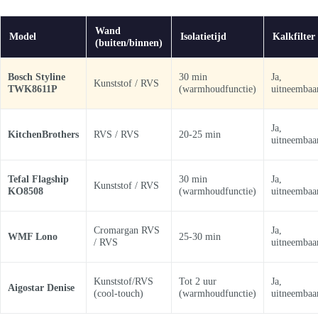
Wand
Model
Isolatietijd
Kalkfilter
(buiten/binnen)
Bosch Styline
30 min
Ja,
Kunststof / RVS
TWK8611P
(warmhoudfunctie)
uitneembaa
Ja,
KitchenBrothers
RVS / RVS
20-25 min
uitneembaa
Tefal Flagship
30 min
Ja,
Kunststof / RVS
KO8508
(warmhoudfunctie)
uitneembaa
Cromargan RVS
Ja,
WMF Lono
25-30 min
/ RVS
uitneembaa
Kunststof/RVS
Tot 2 uur
Ja,
Aigostar Denise
(cool-touch)
(warmhoudfunctie)
uitneembaa