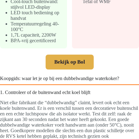
Cool-touch buitenwand:
Tefal of WMF
stijlvol LED-display
LED touch bediening op
handvat
Temperatuurregeling 40-
100°C
1,7L capaciteit, 2200W
BPA-vrij gecertificeerd
Bekijk op Bol
Koopgids: waar let je op bij een dubbelwandige waterkoker?
1. Controleer of de buitenwand echt koel blijft
Niet elke fabrikant die “dubbelwandig” claimt, levert ook echt een
koele buitenwand. Er is een verschil tussen een decoratieve buitenschil
en een echte luchtspouw die als isolator werkt. Test dit zelf: raak de
zijkant aan 30 seconden nadat het water heeft gekookt. Een goede
dubbelwandige waterkoker voelt handwarm aan (onder 50°C), nooit
heet. Goedkopere modellen die slechts een dun plastic schilletje over
de RVS ketel hebben geplakt, zijn technisch gezien ook