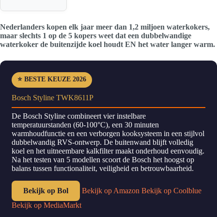
Nederlanders kopen elk jaar meer dan 1,2 miljoen waterkokers,
maar slechts 1 op de 5 kopers weet dat een dubbelwandige
waterkoker de buitenzijde koel houdt EN het water langer warm.
⭐ BESTE KEUZE 2026
Bosch Styline TWK8611P
De Bosch Styline combineert vier instelbare
temperatuurstanden (60-100°C), een 30 minuten
warmhoudfunctie en een verborgen kooksysteem in een stijlvol
dubbelwandig RVS-ontwerp. De buitenwand blijft volledig
koel en het uitneembare kalkfilter maakt onderhoud eenvoudig.
Na het testen van 5 modellen scoort de Bosch het hoogst op
balans tussen functionaliteit, veiligheid en betrouwbaarheid.
Bekijk op Bol
Bekijk op Amazon
Bekijk op Coolblue
Bekijk op MediaMarkt