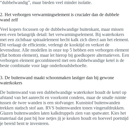
“dubbelwandig”, maar bieden veel minder isolatie.
2. Het verborgen verwarmingselement is crucialer dan de dubbele
wand zelf
Veel kopers focussen op de dubbelwandige buitenkant, maar missen
een even belangrijk detail: het verwarmingselement. Bij waterkokers
met een zichtbaar spiraalelement hecht kalk zich direct aan het element.
Dit verlaagt de efficientie, verlengt de kooktijd en verkort de
levensduur. Alle modellen in onze top 5 hebben een verborgen element
(flat bottom element), maar let hierop bij goedkopere alternatieven. Een
verborgen element gecombineerd met een dubbelwandige ketel is de
beste combinatie voor lage onderhoudsbehoefte.
3. De buitenwand maakt schoonmaken lastiger dan bij gewone
waterkokers
De buitenwand van een dubbelwandige waterkoker houdt de ketel op
afstand van het aanrecht en voorkomt condens, maar de smalle ruimte
tussen de twee wanden is een stofvanger. Kunststof buitenwanden
trekken statisch stof aan. RVS buitenwanden tonen vingerafdrukken.
Glazen buitenwanden laten kalkdruppels zien van spatwater. Kies het
materiaal dat past bij hoe netjes jij je keuken houdt en hoeveel poetstijd
je bereid bent te investeren.