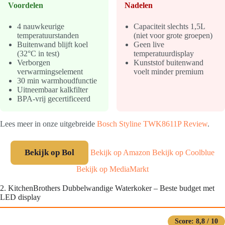
Voordelen
Nadelen
4 nauwkeurige
Capaciteit slechts 1,5L
temperatuurstanden
(niet voor grote groepen)
Buitenwand blijft koel
Geen live
(32°C in test)
temperatuurdisplay
Verborgen
Kunststof buitenwand
verwarmingselement
voelt minder premium
30 min warmhoudfunctie
Uitneembaar kalkfilter
BPA-vrij gecertificeerd
Lees meer in onze uitgebreide
Bosch Styline TWK8611P Review
.
Bekijk op Bol
Bekijk op Amazon
Bekijk op Coolblue
Bekijk op MediaMarkt
2. KitchenBrothers Dubbelwandige Waterkoker – Beste budget met
LED display
Score: 8,8 / 10