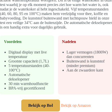
actuele watertemperatuur weergeeft. Dit is de enige waterkoker in onze
test waarbij je op elk moment precies ziet hoe warm het water is, ook
nadat je de waterkoker al hebt ingeschakeld. Vijf temperatuurstanden
(40, 60, 80, 95 en 100°C) maken hem veelzijdig voor thee, koffie en
babyvoeding. De kunststof buitenwand met luchtspouw hield in onze
test een veilige 34°C aan de buitenzijde. De automatische dekselopener
is een handig extra voor dagelijks gebruik.
Voordelen
Nadelen
Digitaal display met live
Lager vermogen (1800W)
temperatuur
dan concurrenten
Grootste capaciteit (1,7L)
Buitenwand is kunststof
5 temperatuurstanden (40-
(minder premium)
100°C)
Aan de zwaardere kant
Automatische
dekselopener
30 min warmhoudfunctie
BPA-vrij gecertificeerd
Bekijk op Bol
Bekijk op Amazon