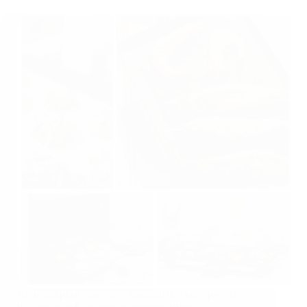
Beste bakplaat van 2026: topmodellen voor perfect
bakken en gelijkmatige warmteverdeling