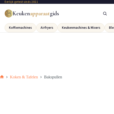
Eerlijk getest sinds 2021
Keuken
apparaat
gids
Koffiemachines
Airfryers
Keukenmachines & Mixers
Ble
Koken & Tafelen
Bakspullen