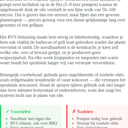
pompt eerst luchtdruk op in de fles (5–8 keer pompen) waarna de
opgebouwde druk de olie verstuift in een fijne wolk van 50–100
micron. Dat is grover dan een aerosol, maar fijner dan een gewone
plantenspuit — precies genoeg voor een dunne gelijkmatige laag over
groenten of een grillpan.
Het RVS behuizing maakt hem stevig en hittebestendig, waardoor je
hem ook vlakbij de barbecue of grill kunt gebruiken zonder dat plastic
vervormt of smelt. De navulbaarheid is de kernkracht: je kiest zelf
welke olie, vers of bewust gerijpt, en je produceert geen
wegwerpafval. Na elke week leegspuiten en naspoelen met warm
water houdt het spruitstuk langer vrij van verstopte vet-residuen.
Belangrijk voorbehoud: gebruik geen ongefiltreerde of troebele oliën
zoals zelfgemaakte kruidenolie of vaste kokosvet — die verstopen het
spruitstuk structureel. Houd de sprayer tijdens gebruik ook niet langer
dan twee minuten horizontaal of ondersteboven, want dan zuigt het
systeem lucht aan in plaats van olie.
✓ Voordelen
✗ Nadelen
Navulbaar met eigen olie
Pompen nodig voor gebruik
RVS robuust, ook voor BBQ
Verstopt bij troebele oliën
Fijne atomizer nevel
Niet ondersteboven