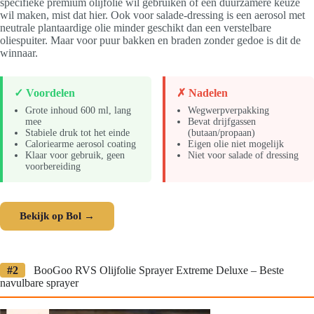
specifieke premium olijfolie wil gebruiken of een duurzamere keuze
wil maken, mist dat hier. Ook voor salade-dressing is een aerosol met
neutrale plantaardige olie minder geschikt dan een verstelbare
oliespuiter. Maar voor puur bakken en braden zonder gedoe is dit de
winnaar.
✓ Voordelen
✗ Nadelen
Grote inhoud 600 ml, lang
Wegwerpverpakking
mee
Bevat drijfgassen
Stabiele druk tot het einde
(butaan/propaan)
Caloriearme aerosol coating
Eigen olie niet mogelijk
Klaar voor gebruik, geen
Niet voor salade of dressing
voorbereiding
Bekijk op Bol →
#2
BooGoo RVS Olijfolie Sprayer Extreme Deluxe – Beste
navulbare sprayer