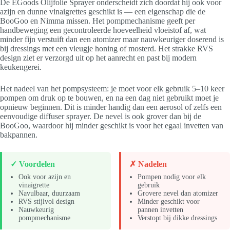
De EGoods Olijfolie Sprayer onderscheidt zich doordat hij ook voor
azijn en dunne vinaigrettes geschikt is — een eigenschap die de
BooGoo en Nimma missen. Het pompmechanisme geeft per
handbeweging een gecontroleerde hoeveelheid vloeistof af, wat
minder fijn verstuift dan een atomizer maar nauwkeuriger doserend is
bij dressings met een vleugje honing of mosterd. Het strakke RVS
design ziet er verzorgd uit op het aanrecht en past bij modern
keukengerei.
Het nadeel van het pompsysteem: je moet voor elk gebruik 5–10 keer
pompen om druk op te bouwen, en na een dag niet gebruikt moet je
opnieuw beginnen. Dit is minder handig dan een aerosol of zelfs een
eenvoudige diffuser sprayer. De nevel is ook grover dan bij de
BooGoo, waardoor hij minder geschikt is voor het egaal invetten van
bakpannen.
✓ Voordelen
✗ Nadelen
Ook voor azijn en
Pompen nodig voor elk
vinaigrette
gebruik
Navulbaar, duurzaam
Grovere nevel dan atomizer
RVS stijlvol design
Minder geschikt voor
Nauwkeurig
pannen invetten
pompmechanisme
Verstopt bij dikke dressings