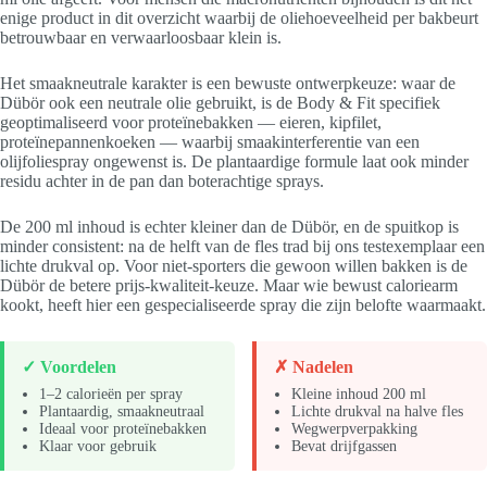
enige product in dit overzicht waarbij de oliehoeveelheid per bakbeurt
betrouwbaar en verwaarloosbaar klein is.
Het smaakneutrale karakter is een bewuste ontwerpkeuze: waar de
Dübör ook een neutrale olie gebruikt, is de Body & Fit specifiek
geoptimaliseerd voor proteïnebakken — eieren, kipfilet,
proteïnepannenkoeken — waarbij smaakinterferentie van een
olijfoliespray ongewenst is. De plantaardige formule laat ook minder
residu achter in de pan dan boterachtige sprays.
De 200 ml inhoud is echter kleiner dan de Dübör, en de spuitkop is
minder consistent: na de helft van de fles trad bij ons testexemplaar een
lichte drukval op. Voor niet-sporters die gewoon willen bakken is de
Dübör de betere prijs-kwaliteit-keuze. Maar wie bewust caloriearm
kookt, heeft hier een gespecialiseerde spray die zijn belofte waarmaakt.
✓ Voordelen
✗ Nadelen
1–2 calorieën per spray
Kleine inhoud 200 ml
Plantaardig, smaakneutraal
Lichte drukval na halve fles
Ideaal voor proteïnebakken
Wegwerpverpakking
Klaar voor gebruik
Bevat drijfgassen