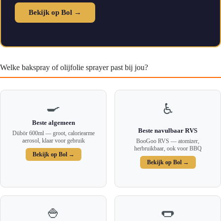
Bekijk op Bol →
Welke bakspray of olijfolie sprayer past bij jou?
🍳
♿
Beste algemeen
Beste navulbaar RVS
Dübör 600ml — groot, caloriearme
aerosol, klaar voor gebruik
BooGoo RVS — atomizer,
herbruikbaar, ook voor BBQ
Bekijk op Bol →
Bekijk op Bol →
🍚
🌭