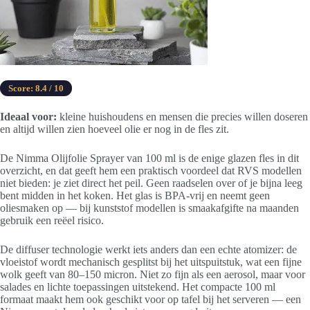
Score: 8.4 / 10
Ideaal voor:
kleine huishoudens en mensen die precies willen doseren
en altijd willen zien hoeveel olie er nog in de fles zit.
De Nimma Olijfolie Sprayer van 100 ml is de enige glazen fles in dit
overzicht, en dat geeft hem een praktisch voordeel dat RVS modellen
niet bieden: je ziet direct het peil. Geen raadselen over of je bijna leeg
bent midden in het koken. Het glas is BPA-vrij en neemt geen
oliesmaken op — bij kunststof modellen is smaakafgifte na maanden
gebruik een reëel risico.
De diffuser technologie werkt iets anders dan een echte atomizer: de
vloeistof wordt mechanisch gesplitst bij het uitspuitstuk, wat een fijne
wolk geeft van 80–150 micron. Niet zo fijn als een aerosol, maar voor
salades en lichte toepassingen uitstekend. Het compacte 100 ml
formaat maakt hem ook geschikt voor op tafel bij het serveren — een