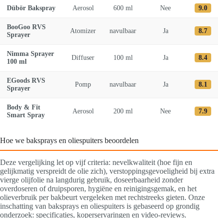
Dübör Bakspray
Aerosol
600 ml
Nee
9.0
BooGoo RVS
Atomizer
navulbaar
Ja
8.7
Sprayer
Nimma Sprayer
Diffuser
100 ml
Ja
8.4
100 ml
EGoods RVS
Pomp
navulbaar
Ja
8.1
Sprayer
Body & Fit
Aerosol
200 ml
Nee
7.9
Smart Spray
Hoe we baksprays en oliespuiters beoordelen
Deze vergelijking let op vijf criteria: nevelkwaliteit (hoe fijn en
gelijkmatig verspreidt de olie zich), verstoppingsgevoeligheid bij extra
vierge olijfolie na langdurig gebruik, doseerbaarheid zonder
overdoseren of druipsporen, hygiëne en reinigingsgemak, en het
olieverbruik per bakbeurt vergeleken met rechtstreeks gieten. Onze
inschatting van baksprays en oliespuiters is gebaseerd op grondig
onderzoek: specificaties, koperservaringen en video-reviews.