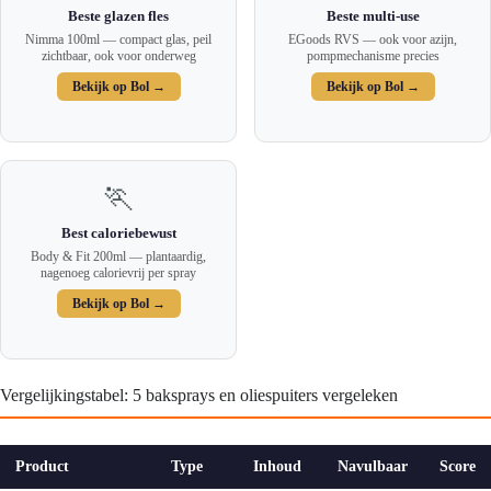
Beste glazen fles
Beste multi-use
Nimma 100ml — compact glas, peil
EGoods RVS — ook voor azijn,
zichtbaar, ook voor onderweg
pompmechanisme precies
Bekijk op Bol →
Bekijk op Bol →
🏃
Best caloriebewust
Body & Fit 200ml — plantaardig,
nagenoeg calorievrij per spray
Bekijk op Bol →
Vergelijkingstabel: 5 baksprays en oliespuiters vergeleken
Product
Type
Inhoud
Navulbaar
Score