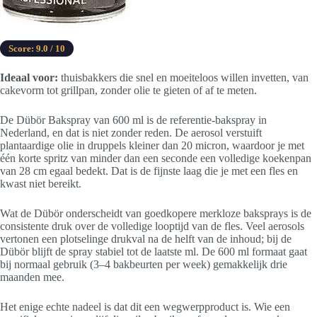
Score: 9.0 / 10
Ideaal voor:
thuisbakkers die snel en moeiteloos willen invetten, van
cakevorm tot grillpan, zonder olie te gieten of af te meten.
De Dübör Bakspray van 600 ml is de referentie-bakspray in
Nederland, en dat is niet zonder reden. De aerosol verstuift
plantaardige olie in druppels kleiner dan 20 micron, waardoor je met
één korte spritz van minder dan een seconde een volledige koekenpan
van 28 cm egaal bedekt. Dat is de fijnste laag die je met een fles en
kwast niet bereikt.
Wat de Dübör onderscheidt van goedkopere merkloze baksprays is de
consistente druk over de volledige looptijd van de fles. Veel aerosols
vertonen een plotselinge drukval na de helft van de inhoud; bij de
Dübör blijft de spray stabiel tot de laatste ml. De 600 ml formaat gaat
bij normaal gebruik (3–4 bakbeurten per week) gemakkelijk drie
maanden mee.
Het enige echte nadeel is dat dit een wegwerpproduct is. Wie een