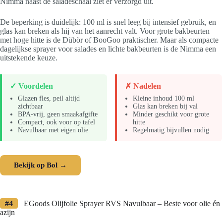
Nimma naast de saladeschaal ziet er verzorgd uit.
De beperking is duidelijk: 100 ml is snel leeg bij intensief gebruik, en
glas kan breken als hij van het aanrecht valt. Voor grote bakbeurten
met hoge hitte is de Dübör of BooGoo praktischer. Maar als compacte
dagelijkse sprayer voor salades en lichte bakbeurten is de Nimma een
uitstekende keuze.
✓ Voordelen
✗ Nadelen
Glazen fles, peil altijd
Kleine inhoud 100 ml
zichtbaar
Glas kan breken bij val
BPA-vrij, geen smaakafgifte
Minder geschikt voor grote
Compact, ook voor op tafel
hitte
Navulbaar met eigen olie
Regelmatig bijvullen nodig
Bekijk op Bol →
#4
EGoods Olijfolie Sprayer RVS Navulbaar – Beste voor olie én
azijn