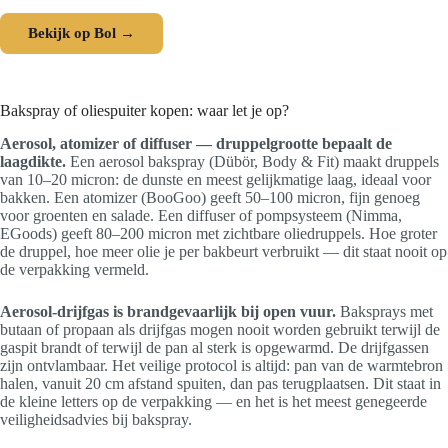
Bekijk op Bol →
Bakspray of oliespuiter kopen: waar let je op?
Aerosol, atomizer of diffuser — druppelgrootte bepaalt de
laagdikte.
Een aerosol bakspray (Dübör, Body & Fit) maakt druppels
van 10–20 micron: de dunste en meest gelijkmatige laag, ideaal voor
bakken. Een atomizer (BooGoo) geeft 50–100 micron, fijn genoeg
voor groenten en salade. Een diffuser of pompsysteem (Nimma,
EGoods) geeft 80–200 micron met zichtbare oliedruppels. Hoe groter
de druppel, hoe meer olie je per bakbeurt verbruikt — dit staat nooit op
de verpakking vermeld.
Aerosol-drijfgas is brandgevaarlijk bij open vuur.
Baksprays met
butaan of propaan als drijfgas mogen nooit worden gebruikt terwijl de
gaspit brandt of terwijl de pan al sterk is opgewarmd. De drijfgassen
zijn ontvlambaar. Het veilige protocol is altijd: pan van de warmtebron
halen, vanuit 20 cm afstand spuiten, dan pas terugplaatsen. Dit staat in
de kleine letters op de verpakking — en het is het meest genegeerde
veiligheidsadvies bij bakspray.