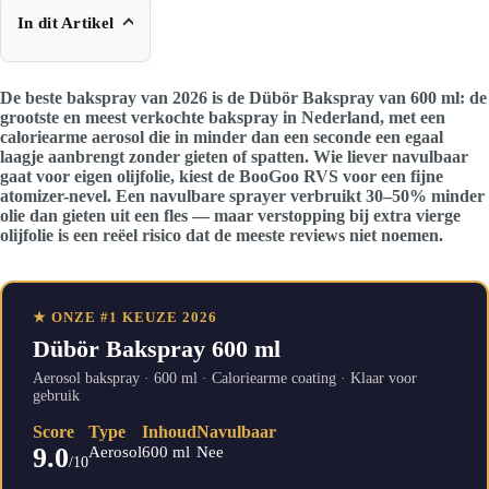
In dit Artikel
De beste bakspray van 2026 is de Dübör Bakspray van 600 ml: de
grootste en meest verkochte bakspray in Nederland, met een
caloriearme aerosol die in minder dan een seconde een egaal
laagje aanbrengt zonder gieten of spatten. Wie liever navulbaar
gaat voor eigen olijfolie, kiest de BooGoo RVS voor een fijne
atomizer-nevel. Een navulbare sprayer verbruikt 30–50% minder
olie dan gieten uit een fles — maar verstopping bij extra vierge
olijfolie is een reëel risico dat de meeste reviews niet noemen.
★ ONZE #1 KEUZE 2026
Dübör Bakspray 600 ml
Aerosol bakspray · 600 ml · Caloriearme coating · Klaar voor
gebruik
Score
Type
Inhoud
Navulbaar
9.0
Aerosol
600 ml
Nee
/10