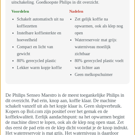
uitschakeling. Goedkoopste Philips in dit overzicht.
Voordelen
Nadelen
Schakelt automatisch uit na
Zet gelijk koffie na
koffiezetten
opwarmen, ook als klep nog
Instelbare koffiesterkte en
open
hoeveelheid
Waterreservoir mat grijs:
Compact en licht van
waterniveau moeilijk
gewicht
zichtbaar
80% gerecycled plastic
80% gerecycled plastic voelt
Lekker warm kopje koffie
wat lichter aan
Geen melkopschuimer
De Philips Senseo Maestro is de meest toegankelijke Philips in
dit overzicht. Pad erin, knop aan, koffie klaar. De machine
schakelt vanzelf uit als het kopje klaar is. Geen sluipverbruik.
Kopers op Bol.com zijn positief over het gemak en de
koffiekwaliteit. Eerlijk aandachtspunt: na het opwarmen begint
de machine direct te lopen, ook als de klep nog open staat. Zet
dus eerst de pad erin en de klep dicht voordat je de knop indrukt.
Het waterreservoir is mat grijs. Het waterniveau is daardoor