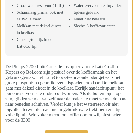
Groot waterreservoir (1,8L)
Waterreservoir niet bijvullen
Schuimlaag prima, ook met
tijdens gebruik
halfvolle melk
Maler niet heel stil
Melkkan met deksel direct
Slechts 3 koffievarianten
in koelkast
Gunstigste prijs in de
LatteGo-lijn
De Philips 2200 LatteGo is de instapper van de LatteGo-lijn.
Kopers op Bol.com zijn positief over de koffiesmaak en het
gebruiksgemak. Het LatteGo-systeem zonder slangetjes is het
grote pluspunt: na gebruik even afspoelen en klaar. De melkkan
gaat met deksel direct in de koelkast. Eerlijk aandachtspunt: het
bonenreservoir is te ondiep ontworpen. Als de bonen bijna op
zijn, glijden ze niet vanzelf naar de maler. Je moet ze met de hand
naar beneden schuiven. Verder kun je het waterreservoir niet
bijvullen terwijl de machine in gebruik is. Je trekt hem er altijd
volledig uit. Wie vaker meerdere koffiesoorten wil, kiest beter
voor de 3300.