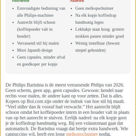
Voordelen
Nadelen
Eenvoudigste bediening van
Geen melkopschuimer
alle Philips-machines
Na elk kopje koffiedrap
Aanrecht blijft schoon
handmatig legen
(koffiepoeder valt in
Lekbakje staat hoog: grotere
houder)
mokken passen minder goed
Verrassend stil bij malen
Weinig instelbaar (bewust
Mooi Japandi-design
simpel gehouden)
Geen capsules, minder afval
en goedkoper per kopje
De Philips Baristina is de meest verrassende Philips van 2026.
Geen scherm, geen app, geen capsules. Gewoon: hendel naar
rechts voor malen, de andere kant op voor zetten. Dat is alles.
Kopers op Bol.com zijn onder de indruk van hoe stil hij maalt.
“Veel stiller dan ik vooraf had verwacht.” Het aanrecht blijft
schoon omdat het koffiepoeder intern in een houder valt in plaats
van op het aanrecht te stuiven. Eerlijk nadeel: na elk kopje gooi
je de koffiedrap handmatig weg. Bij een volautomaat gaat dat
automatisch. De Baristina vraagt dat beetje extra handwerk. Wie
cappuccino wil, heeft een losse
melkopschuimer
nodig.