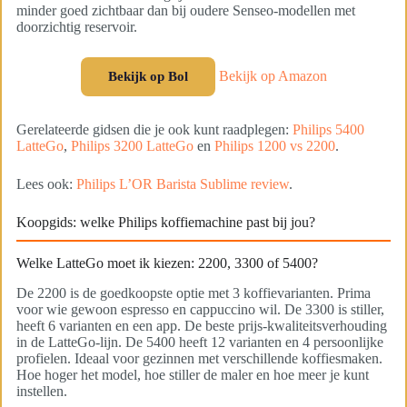
minder goed zichtbaar dan bij oudere Senseo-modellen met
doorzichtig reservoir.
Bekijk op Amazon
Bekijk op Bol
Gerelateerde gidsen die je ook kunt raadplegen:
Philips 5400
LatteGo
,
Philips 3200 LatteGo
en
Philips 1200 vs 2200
.
Lees ook:
Philips L’OR Barista Sublime review
.
Koopgids: welke Philips koffiemachine past bij jou?
Welke LatteGo moet ik kiezen: 2200, 3300 of 5400?
De 2200 is de goedkoopste optie met 3 koffievarianten. Prima
voor wie gewoon espresso en cappuccino wil. De 3300 is stiller,
heeft 6 varianten en een app. De beste prijs-kwaliteitsverhouding
in de LatteGo-lijn. De 5400 heeft 12 varianten en 4 persoonlijke
profielen. Ideaal voor gezinnen met verschillende koffiesmaken.
Hoe hoger het model, hoe stiller de maler en hoe meer je kunt
instellen.