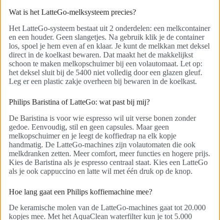
Wat is het LatteGo-melksysteem precies?
Het LatteGo-systeem bestaat uit 2 onderdelen: een melkcontainer
en een houder. Geen slangetjes. Na gebruik klik je de container
los, spoel je hem even af en klaar. Je kunt de melkkan met deksel
direct in de koelkast bewaren. Dat maakt het de makkelijkst
schoon te maken melkopschuimer bij een volautomaat. Let op:
het deksel sluit bij de 5400 niet volledig door een glazen gleuf.
Leg er een plastic zakje overheen bij bewaren in de koelkast.
Philips Baristina of LatteGo: wat past bij mij?
De Baristina is voor wie espresso wil uit verse bonen zonder
gedoe. Eenvoudig, stil en geen capsules. Maar geen
melkopschuimer en je leegt de koffiedrap na elk kopje
handmatig. De LatteGo-machines zijn volautomaten die ook
melkdranken zetten. Meer comfort, meer functies en hogere prijs.
Kies de Baristina als je espresso centraal staat. Kies een LatteGo
als je ook cappuccino en latte wil met één druk op de knop.
Hoe lang gaat een Philips koffiemachine mee?
De keramische molen van de LatteGo-machines gaat tot 20.000
kopjes mee. Met het AquaClean waterfilter kun je tot 5.000