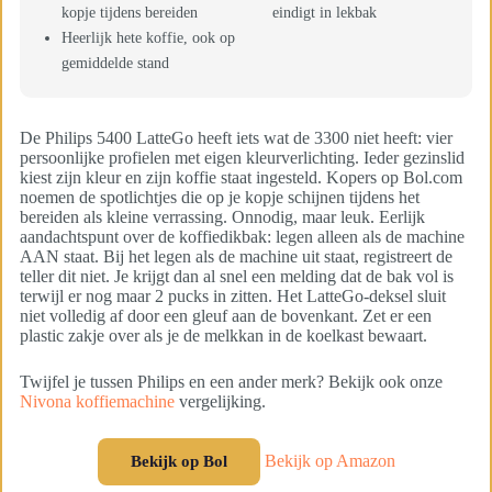
kopje tijdens bereiden
eindigt in lekbak
Heerlijk hete koffie, ook op
gemiddelde stand
De Philips 5400 LatteGo heeft iets wat de 3300 niet heeft: vier
persoonlijke profielen met eigen kleurverlichting. Ieder gezinslid
kiest zijn kleur en zijn koffie staat ingesteld. Kopers op Bol.com
noemen de spotlichtjes die op je kopje schijnen tijdens het
bereiden als kleine verrassing. Onnodig, maar leuk. Eerlijk
aandachtspunt over de koffiedikbak: legen alleen als de machine
AAN staat. Bij het legen als de machine uit staat, registreert de
teller dit niet. Je krijgt dan al snel een melding dat de bak vol is
terwijl er nog maar 2 pucks in zitten. Het LatteGo-deksel sluit
niet volledig af door een gleuf aan de bovenkant. Zet er een
plastic zakje over als je de melkkan in de koelkast bewaart.
Twijfel je tussen Philips en een ander merk? Bekijk ook onze
Nivona koffiemachine
vergelijking.
Bekijk op Amazon
Bekijk op Bol