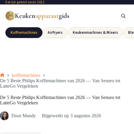
Eerlijk getest sinds 2021
Keuken
apparaat
gids
Koffiemachines
Airfryers
Keukenmachines & Mixers
Ble
koffiemachines
De 5 Beste Philips Koffiemachines van 2026 — Van Senseo tot
LatteGo Vergeleken
De 5 Beste Philips Koffiemachines van 2026 — Van Senseo tot
LatteGo Vergeleken
Door
Mandy
Bijgewerkt op
3 augustus 2026