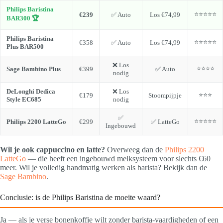
Philips Baristina
⭐⭐⭐⭐⭐
€239
✅ Auto
Los €74,99
BAR300 🏆
Philips Baristina
⭐⭐⭐⭐⭐
€358
✅ Auto
Los €74,99
Plus BAR500
❌ Los
⭐⭐⭐⭐
Sage Bambino Plus
€399
✅ Auto
nodig
DeLonghi Dedica
❌ Los
⭐⭐⭐
€179
Stoompijpje
Style EC685
nodig
✅
⭐⭐⭐⭐⭐
Philips 2200 LatteGo
€299
✅ LatteGo
Ingebouwd
Wil je ook cappuccino en latte?
Overweeg dan de
Philips 2200
LatteGo
— die heeft een ingebouwd melksysteem voor slechts €60
meer. Wil je volledig handmatig werken als barista? Bekijk dan de
Sage Bambino
.
Conclusie: is de Philips Baristina de moeite waard?
Ja — als je verse bonenkoffie wilt zonder barista-vaardigheden of een