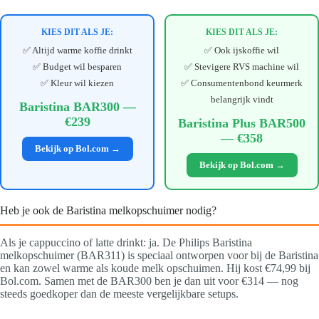
KIES DIT ALS JE:
KIES DIT ALS JE:
✅ Altijd warme koffie drinkt
✅ Ook ijskoffie wil
✅ Budget wil besparen
✅ Stevigere RVS machine wil
✅ Kleur wil kiezen
✅ Consumentenbond keurmerk
belangrijk vindt
Baristina BAR300 —
€239
Baristina Plus BAR500
— €358
Bekijk op Bol.com →
Bekijk op Bol.com →
Heb je ook de Baristina melkopschuimer nodig?
Als je cappuccino of latte drinkt: ja. De Philips Baristina
melkopschuimer (BAR311) is speciaal ontworpen voor bij de Baristina
en kan zowel warme als koude melk opschuimen. Hij kost €74,99 bij
Bol.com. Samen met de BAR300 ben je dan uit voor €314 — nog
steeds goedkoper dan de meeste vergelijkbare setups.