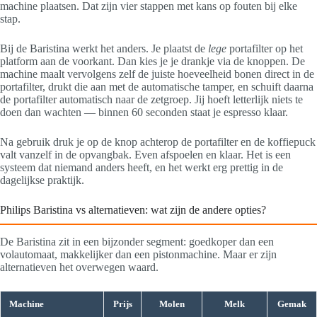
machine plaatsen. Dat zijn vier stappen met kans op fouten bij elke
stap.
Bij de Baristina werkt het anders. Je plaatst de
lege
portafilter op het
platform aan de voorkant. Dan kies je je drankje via de knoppen. De
machine maalt vervolgens zelf de juiste hoeveelheid bonen direct in de
portafilter, drukt die aan met de automatische tamper, en schuift daarna
de portafilter automatisch naar de zetgroep. Jij hoeft letterlijk niets te
doen dan wachten — binnen 60 seconden staat je espresso klaar.
Na gebruik druk je op de knop achterop de portafilter en de koffiepuck
valt vanzelf in de opvangbak. Even afspoelen en klaar. Het is een
systeem dat niemand anders heeft, en het werkt erg prettig in de
dagelijkse praktijk.
Philips Baristina vs alternatieven: wat zijn de andere opties?
De Baristina zit in een bijzonder segment: goedkoper dan een
volautomaat, makkelijker dan een pistonmachine. Maar er zijn
alternatieven het overwegen waard.
Machine
Prijs
Molen
Melk
Gemak