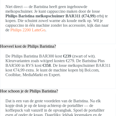
Niet direct — de Baristina heeft geen ingebouwde
melkopschuimer. Je kunt cappuccino maken door de losse
Philips Baristina melkopschuimer BAR311 (€74,99)
erbij te
kopen. Die schuimt zowel warme als koude melk op. Wil je
cappuccino in één machine zonder los accessoire, kijk dan naar
de
Philips 2200 LatteGo
.
Hoeveel kost de Philips Baristina?
De Philips Baristina BAR300 kost
€239
(zwart of wit).
Kleurvarianten zoals wit/geel kosten €279. De Baristina Plus
BAR500 in RVS kost
€358
. De losse melkopschuimer BAR311
kost €74,99 extra. Je kunt de machine kopen bij Bol.com,
Coolblue, MediaMarkt en Expert.
Hoe schoon je de Philips Baristina?
Dat is een van de grote voordelen van de Baristina. Na elk
kopje druk je op de knop achterop de portafilter — de
koffiepuck valt vanzelf in de opvangbak. Spoel de portafilter
even af onder de kraan. Dagelijks: lekbak leegmaken en de