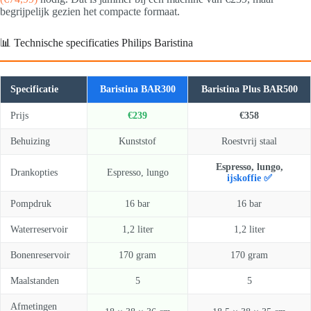
begrijpelijk gezien het compacte formaat.
📊 Technische specificaties Philips Baristina
Specificatie
Baristina BAR300
Baristina Plus BAR500
Prijs
€239
€358
Behuizing
Kunststof
Roestvrij staal
Espresso, lungo,
Drankopties
Espresso, lungo
ijskoffie ✅
Pompdruk
16 bar
16 bar
Waterreservoir
1,2 liter
1,2 liter
Bonenreservoir
170 gram
170 gram
Maalstanden
5
5
Afmetingen