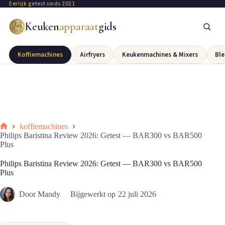
Eerlijk getest sinds 2021
Keuken
apparaat
gids
Koffiemachines
Airfryers
Keukenmachines & Mixers
Ble
koffiemachines
Philips Baristina Review 2026: Getest — BAR300 vs BAR500
Plus
Philips Baristina Review 2026: Getest — BAR300 vs BAR500
Plus
Door
Mandy
Bijgewerkt op
22 juli 2026