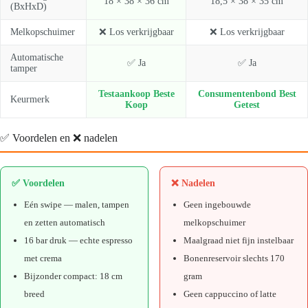
18 × 38 × 36 cm
18,5 × 38 × 35 cm
(BxHxD)
Melkopschuimer
❌ Los verkrijgbaar
❌ Los verkrijgbaar
Automatische
✅ Ja
✅ Ja
tamper
Testaankoop Beste
Consumentenbond Best
Keurmerk
Koop
Getest
✅ Voordelen en ❌ nadelen
✅ Voordelen
❌ Nadelen
Eén swipe — malen, tampen
Geen ingebouwde
en zetten automatisch
melkopschuimer
16 bar druk — echte espresso
Maalgraad niet fijn instelbaar
met crema
Bonenreservoir slechts 170
Bijzonder compact: 18 cm
gram
breed
Geen cappuccino of latte