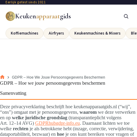
Eerlijk getest sinds 2021
Keuken
apparaat
gids
Koffiemachines
Airfryers
Keukenmachines & Mixers
Ble
GDPR – Hoe We Jouw Persoonsgegevens Beschermen
GDPR – Hoe we jouw persoonsgegevens beschermen
Samenvatting
Deze privacyverklaring beschrijft hoe keukenapparaatgids.nl (“wij”,
“ons”) omgaat met je persoonsgegevens,
waarom
we deze verwerken
en op
welke juridische grondslag
(transparantieplicht volgens
Art. 12–14 AVG)
GDPRhub
gdpr-info.eu
. Daarnaast lichten we toe
welke
rechten
je als betrokkene hebt (inzage, correctie, verwijdering,
dataportabiliteit, bezwaar) en
hoe
je ons kunt bereiken voor vragen of