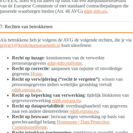
EU/EEA, doen wij dit alleen op basis van een adequaatheidsbesluit
van de Europese Commissie of met standaard contractbepalingen die
passende waarborgen bieden (Art. 46 AVG)
gdpr-info.eu
.
7. Rechten van betrokkenen
Als betrokkene heb je volgens de AVG de volgende rechten, die je via
privacy@keukenapparaatgids.nl
kunt uitoefenen:
Recht op inzage
: kennisnemen van de verwerkte
persoonsgegevens
gdpr-info.eu
Home
.
Recht op correctie
: aanpassen van onjuiste of onvolledige
gegevens
Home
.
Recht op verwijdering (“recht te vergeten”)
: wissen van
persoonsgegevens indien wettelijke grondslag vervalt
edpb.europa.eu
.
Recht op beperking van verwerking
: tijdelijk blokkeren van
gegevensverwerking
edpb.europa.eu
.
Recht op dataportabiliteit
: overdraagbaarheid van gegevens
naar een andere dienstverlener
edpb.europa.eu
.
Recht op bezwaar
: bezwaar tegen verwerking op basis van
gerechtvaardigd belang
Homepage | Data Protection
Commission
Home
.
Recht intrekken toestemming
: intrekking is mogelijk zonder