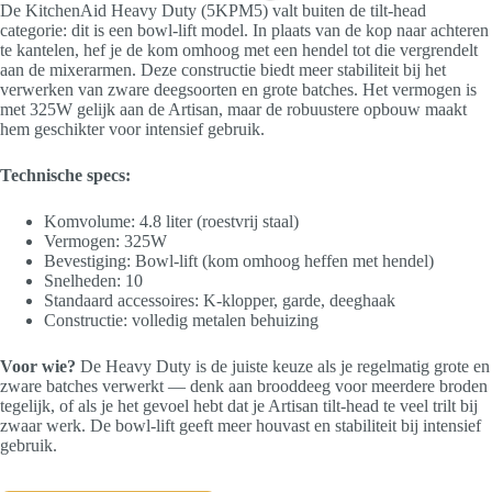
De KitchenAid Heavy Duty (5KPM5) valt buiten de tilt-head
categorie: dit is een bowl-lift model. In plaats van de kop naar achteren
te kantelen, hef je de kom omhoog met een hendel tot die vergrendelt
aan de mixerarmen. Deze constructie biedt meer stabiliteit bij het
verwerken van zware deegsoorten en grote batches. Het vermogen is
met 325W gelijk aan de Artisan, maar de robuustere opbouw maakt
hem geschikter voor intensief gebruik.
Technische specs:
Komvolume: 4.8 liter (roestvrij staal)
Vermogen: 325W
Bevestiging: Bowl-lift (kom omhoog heffen met hendel)
Snelheden: 10
Standaard accessoires: K-klopper, garde, deeghaak
Constructie: volledig metalen behuizing
Voor wie?
De Heavy Duty is de juiste keuze als je regelmatig grote en
zware batches verwerkt — denk aan brooddeeg voor meerdere broden
tegelijk, of als je het gevoel hebt dat je Artisan tilt-head te veel trilt bij
zwaar werk. De bowl-lift geeft meer houvast en stabiliteit bij intensief
gebruik.