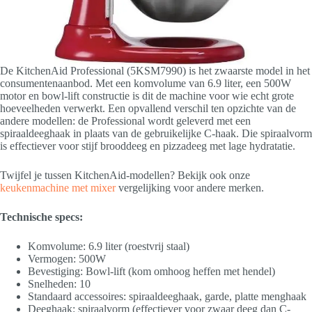
De KitchenAid Professional (5KSM7990) is het zwaarste model in het
consumentenaanbod. Met een komvolume van 6.9 liter, een 500W
motor en bowl-lift constructie is dit de machine voor wie echt grote
hoeveelheden verwerkt. Een opvallend verschil ten opzichte van de
andere modellen: de Professional wordt geleverd met een
spiraaldeeghaak in plaats van de gebruikelijke C-haak. Die spiraalvorm
is effectiever voor stijf brooddeeg en pizzadeeg met lage hydratatie.
Twijfel je tussen KitchenAid-modellen? Bekijk ook onze
keukenmachine met mixer
vergelijking voor andere merken.
Technische specs:
Komvolume: 6.9 liter (roestvrij staal)
Vermogen: 500W
Bevestiging: Bowl-lift (kom omhoog heffen met hendel)
Snelheden: 10
Standaard accessoires: spiraaldeeghaak, garde, platte menghaak
Deeghaak: spiraalvorm (effectiever voor zwaar deeg dan C-