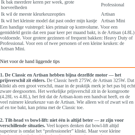
Ik bak meerdere keren per week, grote
Professional
hoeveelheden
Ik wil de meeste kleurkeuzeopties
Artisan
Ik wil het kleinste model dat past onder mijn kastje
Artisan Mini
Een handige vuistregel: kies primair op komvolume. Voor een
gemiddeld gezin dat een paar keer per maand bakt, is de Artisan (4.8L)
voldoende. Voor grotere gezinnen of frequent bakken: Heavy Duty of
Professional. Voor een of twee personen of een kleine keuken: de
Artisan Mini.
Niet voor de hand liggende tips
1. De Classic en Artisan hebben bijna dezelfde motor — het
prijsverschil zit elders.
De Classic heeft 275W, de Artisan 325W. Dat
klinkt als een groot verschil, maar in de praktijk merk je het pas bij echt
zware deegsoorten. Het werkelijke prijsverschil zit in de komgrootte
(4.28L vs 4.8L), het feit dat de Artisan-kom een handvat heeft, en de
veel ruimere kleurkeuze van de Artisan. Wie alleen wit of zwart wil en
af en toe bakt, kan prima met de Classic toe.
2. Tilt-head vs bowl-lift: niet één is altijd beter — ze zijn voor
verschillende situaties.
Veel kopers denken dat bowl-lift altijd
superieur is omdat het “professioneler” klinkt. Maar voor kleine