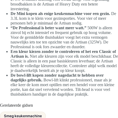
broodbakken is de Artisan of Heavy Duty een betere
investering.
De Mini kopen als enige keukenmachine voor een gezin.
De
3.3L kom is te klein voor gezinsporties. Voor vier of meer
personen heb je minimaal de Artisan nodig.
“De Professional is beter want meer watt.”
500W is alleen
zinvol bij echt intensief en frequent gebruik op hoog volume.
Voor de gemiddelde thuisbakker voegt het extra vermogen
nauwelijks iets toe ten opzichte van de Artisan (325W). De
Professional is ook fors zwaarder en duurder.
Een kleur kiezen zonder te controleren of het een Classic of
Artisan is.
Niet alle kleuren zijn voor elk model beschikbaar. De
Classic is alleen in een paar basiskleuren leverbaar; de Artisan
heeft de volledige kleurencollectie. Controleer altijd welk model
je daadwerkelijk bestelt als je op kleur koopt.
De bowl-lift kopen zonder nagedacht te hebben over
dagelijks gebruik.
Bowl-lift klinkt professioneel, maar als je
elke keer de kom moet optillen met een hendel voor een kleine
portie, kan dat snel vervelend worden. Tilt-head is voor veel
thuisbakkers handiger in de dagelijkse praktijk.
Gerelateerde gidsen
Smeg keukenmachine