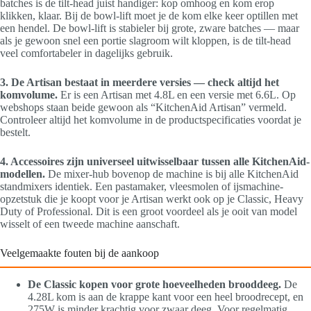
batches is de tilt-head juist handiger: kop omhoog en kom erop
klikken, klaar. Bij de bowl-lift moet je de kom elke keer optillen met
een hendel. De bowl-lift is stabieler bij grote, zware batches — maar
als je gewoon snel een portie slagroom wilt kloppen, is de tilt-head
veel comfortabeler in dagelijks gebruik.
3. De Artisan bestaat in meerdere versies — check altijd het
komvolume.
Er is een Artisan met 4.8L en een versie met 6.6L. Op
webshops staan beide gewoon als “KitchenAid Artisan” vermeld.
Controleer altijd het komvolume in de productspecificaties voordat je
bestelt.
4. Accessoires zijn universeel uitwisselbaar tussen alle KitchenAid-
modellen.
De mixer-hub bovenop de machine is bij alle KitchenAid
standmixers identiek. Een pastamaker, vleesmolen of ijsmachine-
opzetstuk die je koopt voor je Artisan werkt ook op je Classic, Heavy
Duty of Professional. Dit is een groot voordeel als je ooit van model
wisselt of een tweede machine aanschaft.
Veelgemaakte fouten bij de aankoop
De Classic kopen voor grote hoeveelheden brooddeeg.
De
4.28L kom is aan de krappe kant voor een heel broodrecept, en
275W is minder krachtig voor zwaar deeg. Voor regelmatig