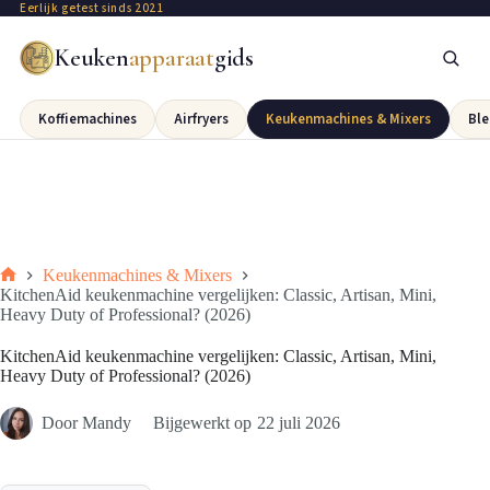
Eerlijk getest sinds 2021
Keuken
apparaat
gids
Koffiemachines
Airfryers
Keukenmachines & Mixers
Ble
Keukenmachines & Mixers
KitchenAid keukenmachine vergelijken: Classic, Artisan, Mini,
Heavy Duty of Professional? (2026)
KitchenAid keukenmachine vergelijken: Classic, Artisan, Mini,
Heavy Duty of Professional? (2026)
Door
Mandy
Bijgewerkt op
22 juli 2026