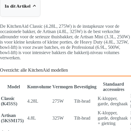
In dit Artikel
De KitchenAid Classic (4.28L, 275W) is de instapkeuze voor de
occasionele bakker, de Artisan (4.8L, 325W) is de best verkochte
allrounder voor de serieuze thuisbakker, de Artisan Mini (3.3L, 250W)
is voor kleine keukens of kleine porties, de Heavy Duty (4.8L, 325W,
bowl-lift) is voor zware batches, en de Professional (6.9L, 500W,
bowl-lift) is voor intensieve bakkers die bakkerij-niveau volumes
verwerken.
Overzicht: alle KitchenAid modellen
Standaard
Model
Komvolume
Vermogen
Bevestiging
accessoires
Classic
K-klopper,
4.28L
275W
Tilt-head
(K45SS)
garde, deeghaak
K-klopper,
Artisan
4.8L
325W
Tilt-head
garde, deeghaak
(5KSM175)
+ gietring