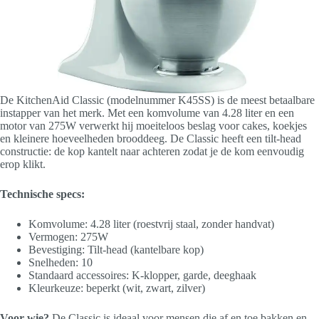
De KitchenAid Classic (modelnummer K45SS) is de meest betaalbare
instapper van het merk. Met een komvolume van 4.28 liter en een
motor van 275W verwerkt hij moeiteloos beslag voor cakes, koekjes
en kleinere hoeveelheden brooddeeg. De Classic heeft een tilt-head
constructie: de kop kantelt naar achteren zodat je de kom eenvoudig
erop klikt.
Technische specs:
Komvolume: 4.28 liter (roestvrij staal, zonder handvat)
Vermogen: 275W
Bevestiging: Tilt-head (kantelbare kop)
Snelheden: 10
Standaard accessoires: K-klopper, garde, deeghaak
Kleurkeuze: beperkt (wit, zwart, zilver)
Voor wie?
De Classic is ideaal voor mensen die af en toe bakken en