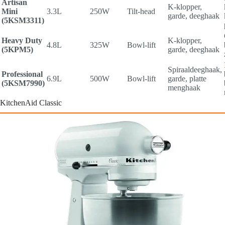
Artisan
K-klopper,
Mini
3.3L
250W
Tilt-head
garde, deeghaak
(5KSM3311)
Heavy Duty
K-klopper,
4.8L
325W
Bowl-lift
(5KPM5)
garde, deeghaak
Spiraaldeeghaak,
Professional
6.9L
500W
Bowl-lift
garde, platte
(5KSM7990)
menghaak
KitchenAid Classic