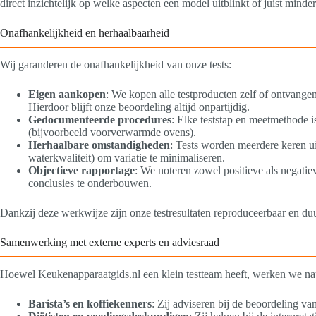
direct inzichtelijk op welke aspecten een model uitblinkt of juist minder
Onafhankelijkheid en herhaalbaarheid
Wij garanderen de onafhankelijkheid van onze tests:
Eigen aankopen
: We kopen alle testproducten zelf of ontvange
Hierdoor blijft onze beoordeling altijd onpartijdig.
Gedocumenteerde procedures
: Elke teststap en meetmethode i
(bijvoorbeeld voorverwarmde ovens).
Herhaalbare omstandigheden
: Tests worden meerdere keren u
waterkwaliteit) om variatie te minimaliseren.
Objectieve rapportage
: We noteren zowel positieve als negati
conclusies te onderbouwen.
Dankzij deze werkwijze zijn onze testresultaten reproduceerbaar en du
Samenwerking met externe experts en adviesraad
Hoewel Keukenapparaatgids.nl een klein testteam heeft, werken we nau
Barista’s en koffiekenners
: Zij adviseren bij de beoordeling v