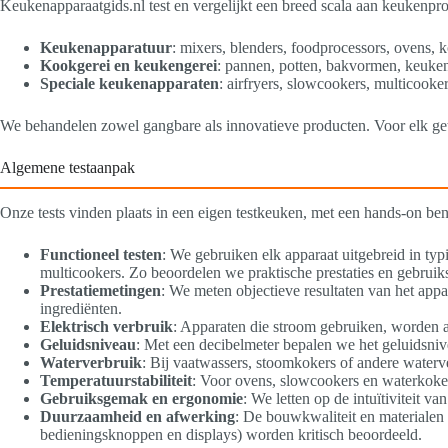
Keukenapparaatgids.nl test en vergelijkt een breed scala aan keukenpr
Keukenapparatuur
: mixers, blenders, foodprocessors, ovens, 
Kookgerei en keukengerei
: pannen, potten, bakvormen, keuke
Speciale keukenapparaten
: airfryers, slowcookers, multicooke
We behandelen zowel gangbare als innovatieve producten. Voor elk ge
Algemene testaanpak
Onze tests vinden plaats in een eigen testkeuken, met een hands-on b
Functioneel testen
: We gebruiken elk apparaat uitgebreid in ty
multicookers. Zo beoordelen we praktische prestaties en gebrui
Prestatiemetingen
: We meten objectieve resultaten van het app
ingrediënten.
Elektrisch verbruik
: Apparaten die stroom gebruiken, worden a
Geluidsniveau
: Met een decibelmeter bepalen we het geluidsniv
Waterverbruik
: Bij vaatwassers, stoomkokers of andere water
Temperatuurstabiliteit
: Voor ovens, slowcookers en waterkokers
Gebruiksgemak en ergonomie
: We letten op de intuïtiviteit 
Duurzaamheid en afwerking
: De bouwkwaliteit en materialen 
bedieningsknoppen en displays) worden kritisch beoordeeld.