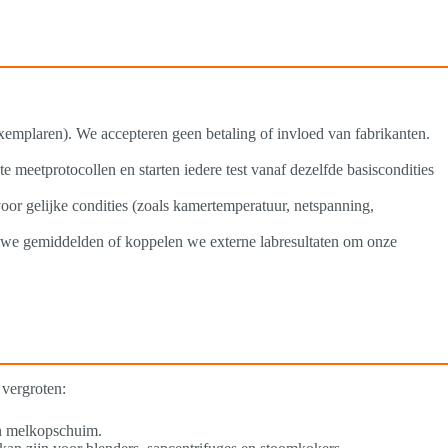
xemplaren). We accepteren geen betaling of invloed van fabrikanten.
e meetprotocollen en starten iedere test vanaf dezelfde basiscondities
or gelijke condities (zoals kamertemperatuur, netspanning,
en we gemiddelden of koppelen we externe labresultaten om onze
 vergroten:
en melkopschuim.