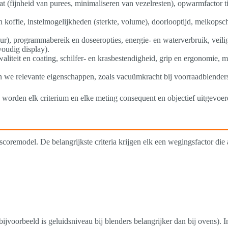
t (fijnheid van purees, minimaliseren van vezelresten), opwarmfactor t
n koffie, instelmogelijkheden (sterkte, volume), doorlooptijd, melkops
uur), programmabereik en doseeropties, energie- en waterverbruik, veilig
oudig display).
waliteit en coating, schilfer- en krasbestendigheid, grip en ergonomie, 
n we relevante eigenschappen, zoals vacuümkracht bij voorraadblender
 worden elk criterium en elke meting consequent en objectief uitgevoer
oremodel. De belangrijkste criteria krijgen elk een wegingsfactor die a
bijvoorbeeld is geluidsniveau bij blenders belangrijker dan bij ovens). 