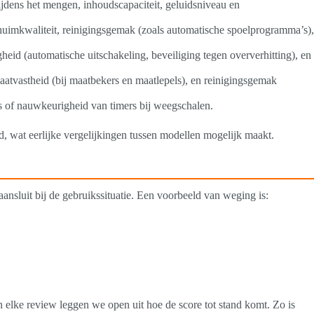
ijdens het mengen, inhoudscapaciteit, geluidsniveau en
chuimkwaliteit, reinigingsgemak (zoals automatische spoelprogramma’s),
heid (automatische uitschakeling, beveiliging tegen oververhitting), en
maatvastheid (bij maatbekers en maatlepels), en reinigingsgemak
s of nauwkeurigheid van timers bij weegschalen.
d, wat eerlijke vergelijkingen tussen modellen mogelijk maakt.
ansluit bij de gebruikssituatie. Een voorbeeld van weging is:
In elke review leggen we open uit hoe de score tot stand komt. Zo is