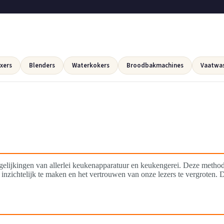
xers
Blenders
Waterkokers
Broodbakmachines
Vaatwa
elijkingen van allerlei keukenapparatuur en keukengerei. Deze methodo
nzichtelijk te maken en het vertrouwen van onze lezers te vergroten. D