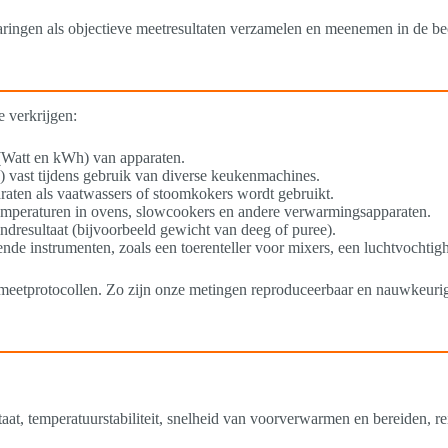
aringen als objectieve meetresultaten verzamelen en meenemen in de be
 verkrijgen:
(Watt en kWh) van apparaten.
B) vast tijdens gebruik van diverse keukenmachines.
paraten als vaatwassers of stoomkokers wordt gebruikt.
temperaturen in ovens, slowcookers en andere verwarmingsapparaten.
ndresultaat (bijvoorbeeld gewicht van deeg of puree).
nde instrumenten, zoals een toerenteller voor mixers, een luchtvochti
 meetprotocollen. Zo zijn onze metingen reproduceerbaar en nauwkeuri
taat, temperatuurstabiliteit, snelheid van voorverwarmen en bereiden, r