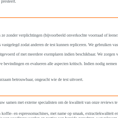
 presteert.
n ze zonder verplichtingen (bijvoorbeeld onverkochte voorraad of leene
s vastgelegd zodat anderen de test kunnen repliceren. We gebruiken vast
itgevoerd of met meerdere exemplaren indien beschikbaar. We zorgen vo
eve bevindingen en evalueren alle aspecten kritisch. Indien nodig nem
urzaam betrouwbaar, ongeacht wie de test uitvoert.
w samen met externe specialisten om de kwaliteit van onze reviews te
an koffie- en espressomachines, met name op smaak, extractiekwaliteit 