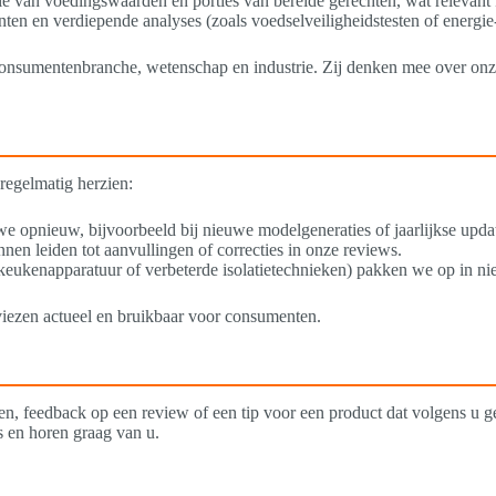
tatie van voedingswaarden en porties van bereide gerechten, wat relevant
nten en verdiepende analyses (zoals voedselveiligheidstesten of energie
 consumentenbranche, wetenschap en industrie. Zij denken mee over onz
regelmatig herzien:
 we opnieuw, bijvoorbeeld bij nieuwe modelgeneraties of jaarlijkse upda
en leiden tot aanvullingen of correcties in onze reviews.
keukenapparatuur of verbeterde isolatietechnieken) pakken we op in ni
viezen actueel en bruikbaar voor consumenten.
n, feedback op een review of een tip voor een product dat volgens u 
js en horen graag van u.