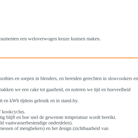
 consumenten een weloverwogen keuze kunnen maken.
othies en soepen in blenders, en bereiden gerechten in slowcookers en
 bakken we een cake tot gaarheid, en noteren we tijd en hoeveelheid
t en kWh tijdens gebruik en in stand-by.
f kookcyclus.
g blijft en hoe snel de gewenste temperatuur wordt bereikt.
eeld vaatwasserbestendige onderdelen).
s messen of mengbekers) en het design (zichtbaarheid van