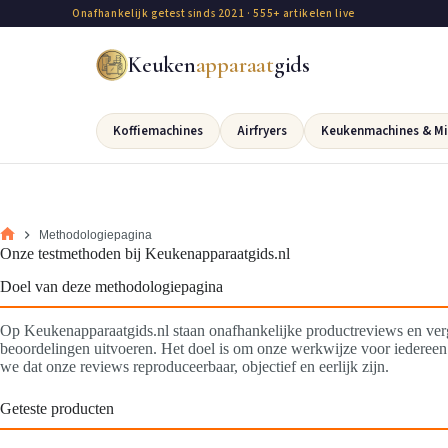
Onafhankelijk getest sinds 2021 · 555+ artikelen live
Keuken
apparaat
gids
Koffiemachines
Airfryers
Keukenmachines & Mi
Methodologiepagina
Onze testmethoden bij Keukenapparaatgids.nl
Doel van deze methodologiepagina
Op Keukenapparaatgids.nl staan onafhankelijke productreviews en verg
beoordelingen uitvoeren. Het doel is om onze werkwijze voor iedereen i
we dat onze reviews reproduceerbaar, objectief en eerlijk zijn.
Geteste producten