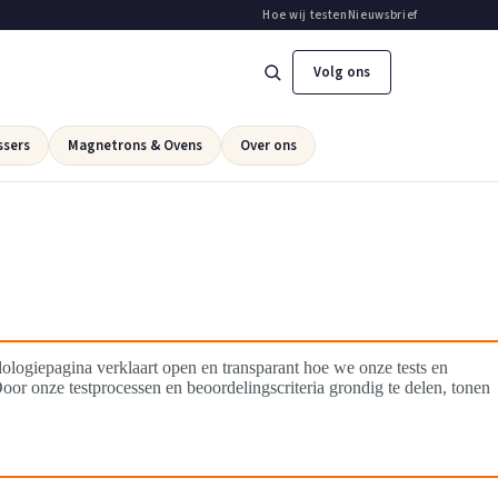
Hoe wij testen
Nieuwsbrief
Volg ons
ssers
Magnetrons & Ovens
Over ons
logiepagina verklaart open en transparant hoe we onze tests en
oor onze testprocessen en beoordelingscriteria grondig te delen, tonen