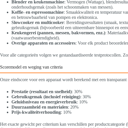
Blender en keukenmachine
: Vermogen (Wattage), blendresultaa
onderhoudsgemak (zoals het schoonmaken van messen).
Koffie- en espressomachine
: Smaakkwaliteit en temperatuur va
en betrouwbaarheid van pompen en elektronica.
Slowcooker en multicooker
: Bereidingsresultaten (smaak, text
gebruiksgemak (bijvoorbeeld een uitneembare binnenpot en eenv
Keukengerei (pannen, messen, bakvormen, enz.)
: Materiaalk
(vaatwasserbestendigheid).
Overige apparaten en accessoires
: Voor elk product beoordele
Voor alle categorieën volgen we gestandaardiseerde testprotocollen. Zo
Scoremodel en weging van criteria
Onze eindscore voor een apparaat wordt berekend met een transparant sc
Prestatie (resultaat en snelheid)
: 30%
Gebruiksgemak (inclusief reiniging)
: 30%
Geluidsniveau en energieverbruik
: 10%
Duurzaamheid en materialen
: 20%
Prijs-kwaliteitverhouding
: 10%
Het exacte gewicht per criterium kan verschillen per productcategorie (