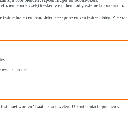
 kan zijn voor blenders, sapcentrifuges en stoomkokers.
-efficiëntieonderzoek) trekken we indien nodig externe laboratoria in.
e testmethoden en beoordelen steekproeven van testresultaten. Zie voor
tes.
euwe testrondes.
getest moet worden? Laat het ons weten! U kunt contact opnemen via