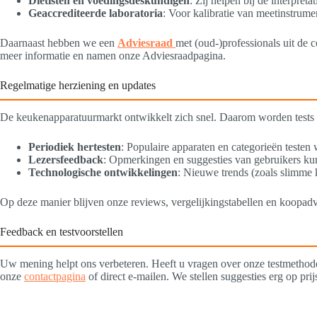
Diëtisten en voedingsdeskundigen
: Zij helpen bij de interpre
Geaccrediteerde laboratoria
: Voor kalibratie van meetinstrume
Daarnaast hebben we een
Adviesraad
met (oud-)professionals uit de
meer informatie en namen onze Adviesraadpagina.
Regelmatige herziening en updates
De keukenapparatuurmarkt ontwikkelt zich snel. Daarom worden tests 
Periodiek hertesten
: Populaire apparaten en categorieën testen
Lezersfeedback
: Opmerkingen en suggesties van gebruikers kunn
Technologische ontwikkelingen
: Nieuwe trends (zoals slimme 
Op deze manier blijven onze reviews, vergelijkingstabellen en koopad
Feedback en testvoorstellen
Uw mening helpt ons verbeteren. Heeft u vragen over onze testmethode
onze
contactpagina
of direct e-mailen. We stellen suggesties erg op pri