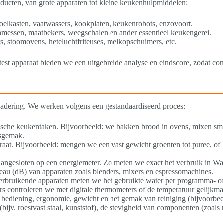
oducten, van grote apparaten tot kleine keukenhulpmiddelen:
koelkasten, vaatwassers, kookplaten, keukenrobots, enzovoort.
nmessen, maatbekers, weegschalen en ander essentieel keukengerei.
rs, stoomovens, heteluchtfriteuses, melkopschuimers, etc.
test apparaat bieden we een uitgebreide analyse en eindscore, zodat
enadering. We werken volgens een gestandaardiseerd proces:
pische keukentaken. Bijvoorbeeld: we bakken brood in ovens, mixen smo
ksgemak.
araat. Bijvoorbeeld: mengen we een vast gewicht groenten tot puree, of
angesloten op een energiemeter. Zo meten we exact het verbruik in Wat
eau (dB) van apparaten zoals blenders, mixers en espressomachines.
verbruikende apparaten meten we het gebruikte water per programma- o
 controleren we met digitale thermometers of de temperatuur gelijkmati
van bediening, ergonomie, gewicht en het gemak van reiniging (bijvoorb
(bijv. roestvast staal, kunststof), de stevigheid van componenten (zoal