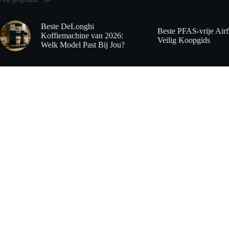
Beste DeLonghi
Beste PFAS-vrije Airf
Koffiemachine van 2026:
Veilig Koopgids
Welk Model Past Bij Jou?