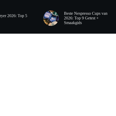
Beste Nespresso Cups van
ryer 2026: Top 5
2026: Top 9 Getest +
Smaakgids