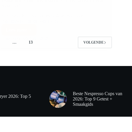
IJsmachine zonder Invrieskom: Hoe Werkt Dat en Wat
Kost Het?
Een ijsmachine zonder invrieskom heeft een
ingebouwde compressor die de…
Lees meer
Bijgewerkt op
8 juli 2026
…
13
VOLGENDE
Beste Nespresso Cups van
ryer 2026: Top 5
2026: Top 9 Getest +
Smaakgids