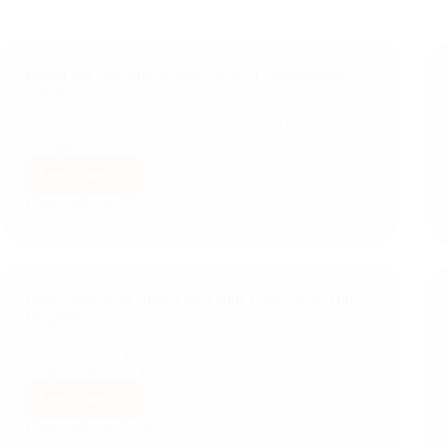
Instant Pot Duo Plus Review 2026: 13 Programma’s
Getest
De Instant Pot Duo Plus scoort een 8.4. De
WhisperQuiet…
Lees meer
Bijgewerkt op
28 juli 2026
Beste Elektrische Pizza Oven voor Thuis 2026: Top 5
Vergeleken
Een elektrische pizzaoven voor binnen haalt
temperaturen van 400°C tot…
Lees meer
Bijgewerkt op
2 augustus 2026