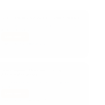
Beste Heteluchtoven 2026: Top 5 Eerlijk Vergeleken
Een heteluchtoven verdeelt warmte via een ventilator
gelijkmatig door de…
Lees meer
Bijgewerkt op
2 augustus 2026
Beste Compressor IJsmachine 2026: Top 5
Zelfvriezend Vergeleken
Een compressor-ijsmachine heeft een ingebouwde
koelunit die zelf tot ver…
Lees meer
Bijgewerkt op
2 augustus 2026