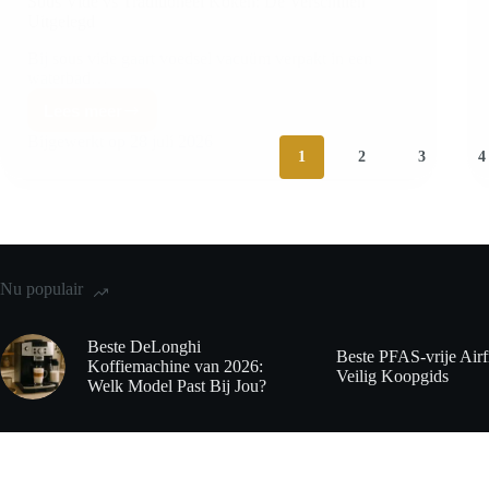
Sous Vide vs Traditioneel Koken: De Verschillen
Uitgelegd
Bij sous vide gaart voedsel vacuüm verpakt in een
waterbad…
Lees meer
Bijgewerkt op
28 juli 2026
1
2
3
4
Nu populair
Beste DeLonghi
Beste PFAS-vrije Airf
Koffiemachine van 2026:
Veilig Koopgids
Welk Model Past Bij Jou?