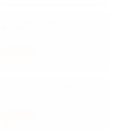
Beste Vrijstaande Oven 2026: Top 5 Zonder
Inbouwnis
Een vrijstaande oven heeft geen vaste inbouwnis
nodig, is meestal…
Lees meer
Bijgewerkt op
28 juli 2026
Ninja Speedi Review 2026: Complete Maaltijd in 15
Minuten
De Ninja Speedi scoort een 8.1. De SpeediMeals-
functie, die stomen…
Lees meer
Bijgewerkt op
28 juli 2026