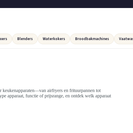
xers
Blenders
Waterkokers
Broodbakmachines
Vaatwa
r keukenapparaten—van airfryers en frituurpannen tot
ype apparaat, functie of prijsrange, en ontdek welk apparaat