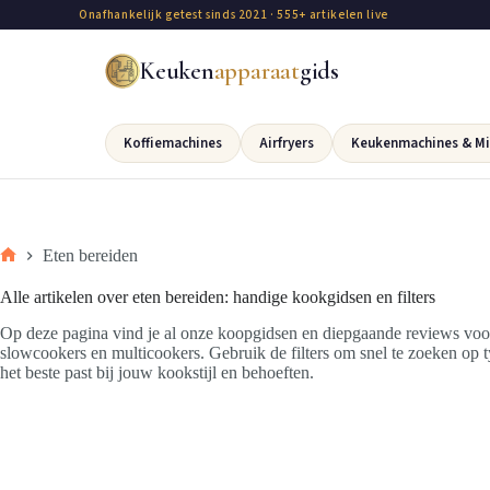
Onafhankelijk getest sinds 2021 · 555+ artikelen live
Keuken
apparaat
gids
Koffiemachines
Airfryers
Keukenmachines & Mi
Eten bereiden
Alle artikelen over eten bereiden: handige kookgidsen en filters
Op deze pagina vind je al onze koopgidsen en diepgaande reviews voo
slowcookers en multicookers. Gebruik de filters om snel te zoeken op t
het beste past bij jouw kookstijl en behoeften.