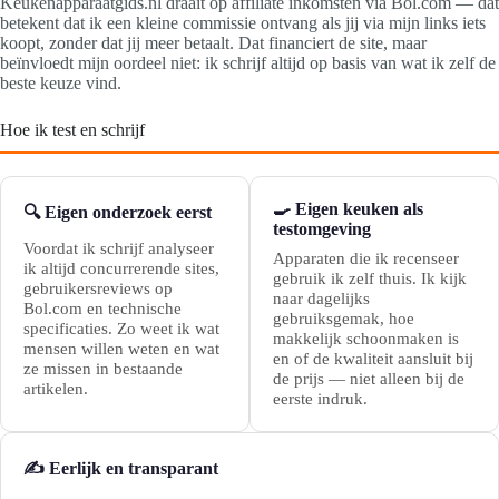
Keukenapparaatgids.nl draait op affiliate inkomsten via Bol.com — dat
betekent dat ik een kleine commissie ontvang als jij via mijn links iets
koopt, zonder dat jij meer betaalt. Dat financiert de site, maar
beïnvloedt mijn oordeel niet: ik schrijf altijd op basis van wat ik zelf de
beste keuze vind.
Hoe ik test en schrijf
🍳 Eigen keuken als
🔍 Eigen onderzoek eerst
testomgeving
Voordat ik schrijf analyseer
Apparaten die ik recenseer
ik altijd concurrerende sites,
gebruik ik zelf thuis. Ik kijk
gebruikersreviews op
naar dagelijks
Bol.com en technische
gebruiksgemak, hoe
specificaties. Zo weet ik wat
makkelijk schoonmaken is
mensen willen weten en wat
en of de kwaliteit aansluit bij
ze missen in bestaande
de prijs — niet alleen bij de
artikelen.
eerste indruk.
✍️ Eerlijk en transparant