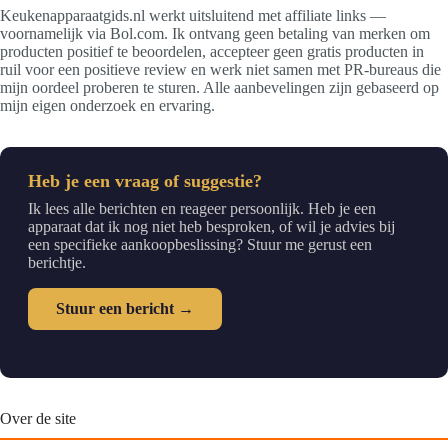
Keukenapparaatgids.nl werkt uitsluitend met affiliate links —
voornamelijk via Bol.com. Ik ontvang geen betaling van merken om
producten positief te beoordelen, accepteer geen gratis producten in
ruil voor een positieve review en werk niet samen met PR-bureaus die
mijn oordeel proberen te sturen. Alle aanbevelingen zijn gebaseerd op
mijn eigen onderzoek en ervaring.
Heb je een vraag of suggestie?
Ik lees alle berichten en reageer persoonlijk. Heb je een
apparaat dat ik nog niet heb besproken, of wil je advies bij
een specifieke aankoopbeslissing? Stuur me gerust een
berichtje.
Stuur een bericht →
Over de site