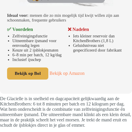
Ideaal voor:
mensen die zo min mogelijk tijd kwijt willen zijn aan
schoonmaken, frequente gebruikers
✅ Voordelen
❌ Nadelen
Zelfreinigingsfunctie
Iets kleiner reservoir dan
Uitneembare ijsmand voor
KitchenBrothers (1,8 L)
eenvoudig legen
Geluidsniveau niet
Keuze uit 2 ijsblokjesmaten
gespecificeerd door fabrikant
6–8 min per batch, 12 kg/dag
Inclusief ijsschep
Bekijk op Amazon
Bekijk op Bol
De Glacielle is in snelheid en dagcapaciteit gelijkwaardig aan de
KitchenBrothers: 6 tot 8 minuten per batch en 12 kilogram per dag.
Wat hem onderscheidt is de combinatie van zelfreinigingsfunctie én
uitneembare ijsmand. Die uitneembare mand klinkt als een klein detail,
maar in de praktijk scheelt het veel morsen. Je trekt de mand eruit en
schudt de ijsblokjes direct in je glas of emmer.