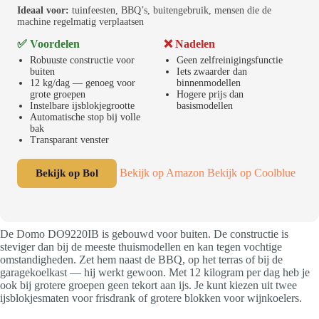
Ideaal voor:
tuinfeesten, BBQ’s, buitengebruik, mensen die de
machine regelmatig verplaatsen
✅ Voordelen
❌ Nadelen
Robuuste constructie voor
Geen zelfreinigingsfunctie
buiten
Iets zwaarder dan
12 kg/dag — genoeg voor
binnenmodellen
grote groepen
Hogere prijs dan
Instelbare ijsblokjegrootte
basismodellen
Automatische stop bij volle
bak
Transparant venster
Bekijk op Amazon
Bekijk op Coolblue
Bekijk op Bol
De Domo DO9220IB is gebouwd voor buiten. De constructie is
steviger dan bij de meeste thuismodellen en kan tegen vochtige
omstandigheden. Zet hem naast de BBQ, op het terras of bij de
garagekoelkast — hij werkt gewoon. Met 12 kilogram per dag heb je
ook bij grotere groepen geen tekort aan ijs. Je kunt kiezen uit twee
ijsblokjesmaten voor frisdrank of grotere blokken voor wijnkoelers.