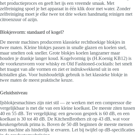
het productieproces en geeft het ijs een vreemde smaak. Met
zelfreiniging spoel je het apparaat in één klik door met water. Zonder
zelfreiniging moet je elke twee tot drie weken handmatig reinigen met
citroenzuur of azijn.
Blokjesvorm: standaard of kogel?
De meeste machines produceren klassieke rechthoekige blokjes in
twee maten. Kleine blokjes passen in smalle glazen en koelen snel,
maar smelten ook sneller. Grote blokjes koelen langzamer maar
houden je drankje langer koud. Kogelvormig ijs (H.Koenig KB12) is
de voorkeursvorm voor whisky en Old Fashioned-cocktails: het smelt
het traagst van alle vormen en ziet er indrukwekkend uit in een
kristallen glas. Voor huishoudelijk gebruik is het klassieke blokje in
twee maten de meest praktische keuze.
Geluidsniveau
Ijsblokjesmachines zijn niet stil — ze werken met een compressor die
vergelijkbaar is met die van een kleine koelkast. De meeste ziten tussen
40 en 55 dB. Ter vergelijking: een gewoon gesprek is 60 dB, en een
koelkast is 30 tot 40 dB. De KitchenBrothers zit op 43 dB, wat voor
keukengebruik prima is. Boven de 50 dB beginnen de meeste mensen
een machine als hinderlijk te ervaren. Let bij twijfel op dB-specificaties