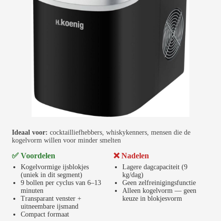
Ideaal voor:
cocktailliefhebbers, whiskykenners, mensen die de
kogelvorm willen voor minder smelten
✅ Voordelen
❌ Nadelen
Kogelvormige ijsblokjes
Lagere dagcapaciteit (9
(uniek in dit segment)
kg/dag)
9 bollen per cyclus van 6–13
Geen zelfreinigingsfunctie
minuten
Alleen kogelvorm — geen
Transparant venster +
keuze in blokjesvorm
uitneembare ijsmand
Compact formaat