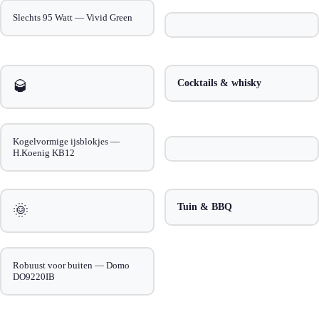
Slechts 95 Watt — Vivid Green
🥃
Cocktails & whisky
Kogelvormige ijsblokjes —
H.Koenig KB12
🌞
Tuin & BBQ
Robuust voor buiten — Domo
DO9220IB