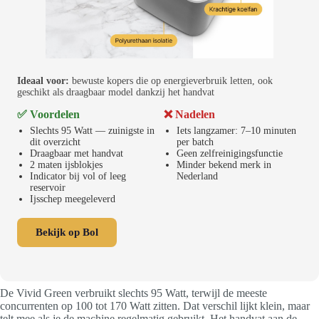
Ideaal voor:
bewuste kopers die op energieverbruik letten, ook
geschikt als draagbaar model dankzij het handvat
✅ Voordelen
❌ Nadelen
Slechts 95 Watt — zuinigste in
Iets langzamer: 7–10 minuten
dit overzicht
per batch
Draagbaar met handvat
Geen zelfreinigingsfunctie
2 maten ijsblokjes
Minder bekend merk in
Indicator bij vol of leeg
Nederland
reservoir
Ijsschep meegeleverd
Bekijk op Bol
De Vivid Green verbruikt slechts 95 Watt, terwijl de meeste
concurrenten op 100 tot 170 Watt zitten. Dat verschil lijkt klein, maar
telt mee als je de machine regelmatig gebruikt. Het handvat aan de