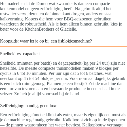
Het nadeel is dat de Domo wat zwaarder is dan een compacte
keukenmodel en geen zelfreiniging heeft. Na gebruik altijd het
restwater verwijderen en de binnenkant drogen, anders ontstaat
kalkvorming. Kopers die hem voor BBQ-seizoenen gebruiken
waarderen de robuustheid. Als je hem alleen binnen gebruikt, kies je
beter voor de KitchenBrothers of Glacielle.
Koopgids: waar let je op bij een ijsblokjesmachine?
Snelheid vs. capaciteit
Snelheid (minuten per batch) en dagcapaciteit (kg per 24 uur) zijn niet
hetzelfde. De meeste compacte thuismodellen maken 9 blokjes per
cyclus in 6 tot 10 minuten. Per uur zijn dat 5 tot 6 batches, wat
neerkomt op 45 tot 54 blokjes per uur. Voor normaal dagelijks gebruik
is één batch ruim genoeg. Plannen je een feestje? Zet de machine dan
een uur van tevoren aan en bewaar de productie in een schaal in de
vriezer. Zo heb je altijd voorraad bij de hand.
Zelfreiniging: handig, geen luxe
Een zelfreinigingsfunctie klinkt als extra, maar is eigenlijk een must als
je de machine regelmatig gebruikt. Kalk hoopt zich op in de ijspennen
— de pinnen waaromheen het water bevriest. Kalkopbouw vertraagt