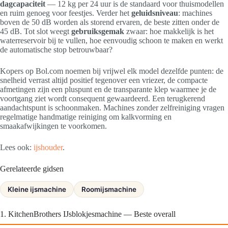
dagcapaciteit
— 12 kg per 24 uur is de standaard voor thuismodellen
en ruim genoeg voor feestjes. Verder het
geluidsniveau
: machines
boven de 50 dB worden als storend ervaren, de beste zitten onder de
45 dB. Tot slot weegt
gebruiksgemak
zwaar: hoe makkelijk is het
waterreservoir bij te vullen, hoe eenvoudig schoon te maken en werkt
de automatische stop betrouwbaar?
Kopers op Bol.com noemen bij vrijwel elk model dezelfde punten: de
snelheid verrast altijd positief tegenover een vriezer, de compacte
afmetingen zijn een pluspunt en de transparante klep waarmee je de
voortgang ziet wordt consequent gewaardeerd. Een terugkerend
aandachtspunt is schoonmaken. Machines zonder zelfreiniging vragen
regelmatige handmatige reiniging om kalkvorming en
smaakafwijkingen te voorkomen.
Lees ook:
ijshouder
.
Gerelateerde gidsen
Kleine ijsmachine
Roomijsmachine
1. KitchenBrothers IJsblokjesmachine — Beste overall