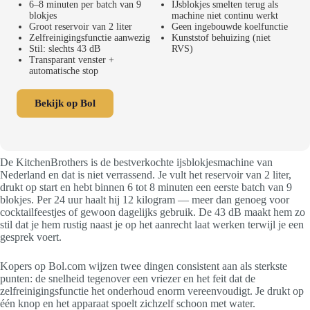
6–8 minuten per batch van 9
IJsblokjes smelten terug als
blokjes
machine niet continu werkt
Groot reservoir van 2 liter
Geen ingebouwde koelfunctie
Zelfreinigingsfunctie aanwezig
Kunststof behuizing (niet
Stil: slechts 43 dB
RVS)
Transparant venster +
automatische stop
Bekijk op Bol
De KitchenBrothers is de bestverkochte ijsblokjesmachine van
Nederland en dat is niet verrassend. Je vult het reservoir van 2 liter,
drukt op start en hebt binnen 6 tot 8 minuten een eerste batch van 9
blokjes. Per 24 uur haalt hij 12 kilogram — meer dan genoeg voor
cocktailfeestjes of gewoon dagelijks gebruik. De 43 dB maakt hem zo
stil dat je hem rustig naast je op het aanrecht laat werken terwijl je een
gesprek voert.
Kopers op Bol.com wijzen twee dingen consistent aan als sterkste
punten: de snelheid tegenover een vriezer en het feit dat de
zelfreinigingsfunctie het onderhoud enorm vereenvoudigt. Je drukt op
één knop en het apparaat spoelt zichzelf schoon met water.