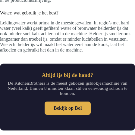
in de productomschrijving.
Water: wat gebruik je het best?
Leidingwater werkt prima in de meeste gevallen. In regio’s met hard
water (veel kalk) geeft gefilterd water of bronwater helderder ijs dat
ook minder snel kalk achterlaat in de machine. Helder ijs smelter ook
langzamer dan troebel ijs, omdat er minder luchtbellen in vastzitten.
Wie echt helder ijs wil maakt het water eerst aan de kook, laat het
afkoelen en gebruikt het dan in de machine.
Altijd ijs bij de hand?
De KitchenBrothers is de meest gekozen ijsblokjesmachine van
Nederland. Binnen 8 minuten klaar, stil en eenvoudig schoon te
houden.
Bekijk op Bol