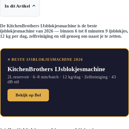
In dit Artikel
De KitchenBrothers IJsblokjesmachine is de beste
ijsblokjesmachine van 2026 — binnen 6 tot 8 minuten 9 ijsblokjes,
12 kg per dag, zelfreiniging en stil genoeg om naast je te zetten.
⭐ BESTE IJSBLOKJESMACHINE 2026
KitchenBrothers IJsblokjesmachine
2L reservoir · 6–8 min/batch · 12 kg/dag · Zelfreiniging · 43
dB stil
Bekijk op Bol