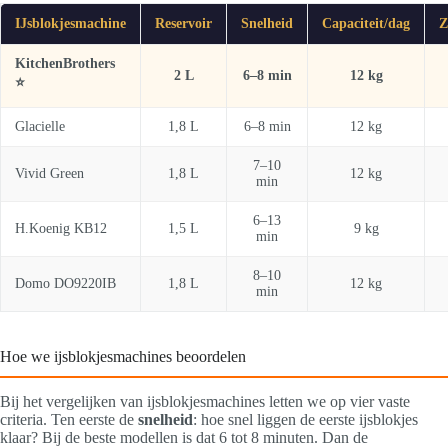
IJsblokjesmachine
Reservoir
Snelheid
Capaciteit/dag
Z
KitchenBrothers
2 L
6–8 min
12 kg
⭐
Glacielle
1,8 L
6–8 min
12 kg
7–10
Vivid Green
1,8 L
12 kg
min
6–13
H.Koenig KB12
1,5 L
9 kg
min
8–10
Domo DO9220IB
1,8 L
12 kg
min
Hoe we ijsblokjesmachines beoordelen
Bij het vergelijken van ijsblokjesmachines letten we op vier vaste
criteria. Ten eerste de
snelheid
: hoe snel liggen de eerste ijsblokjes
klaar? Bij de beste modellen is dat 6 tot 8 minuten. Dan de