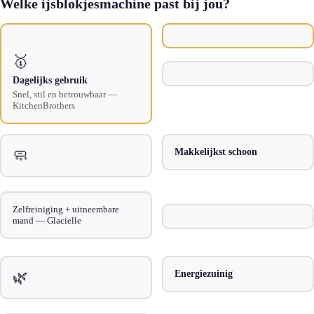
Welke ijsblokjesmachine past bij jou?
🥇
Dagelijks gebruik
Snel, stil en betrouwbaar —
KitchenBrothers
🧼
Makkelijkst schoon
Zelfreiniging + uitneembare
mand — Glacielle
🌿
Energiezuinig