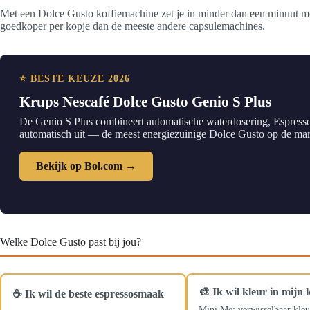
Met een Dolce Gusto koffiemachine zet je in minder dan een minuut me
goedkoper per kopje dan de meeste andere capsulemachines.
⭐ BESTE KEUZE 2026
Krups Nescafé Dolce Gusto Genio S Plus
De Genio S Plus combineert automatische waterdosering, Espresso 
automatisch uit — de meest energiezuinige Dolce Gusto op de markt
Bekijk op Bol.com →
Welke Dolce Gusto past bij jou?
🎨 Ik wil kleur in mijn
☕ Ik wil de beste espressosmaak
Mini Me: verwisselbaar kleu