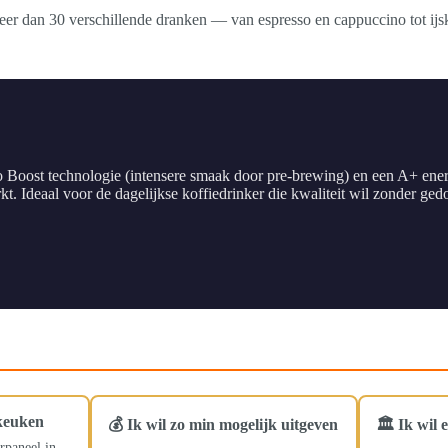
er dan 30 verschillende dranken — van espresso en cappuccino tot ijs
Boost technologie (intensere smaak door pre-brewing) en een A+ energi
. Ideaal voor de dagelijkse koffiedrinker die kwaliteit wil zonder ged
 keuken
💰 Ik wil zo min mogelijk uitgeven
🏛️ Ik wil
rpaneel in