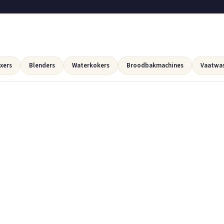
xers
Blenders
Waterkokers
Broodbakmachines
Vaatwa