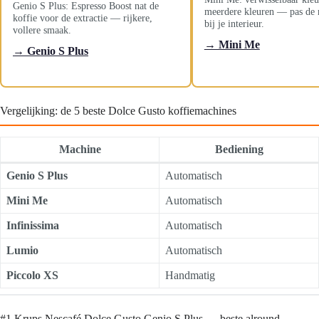
Genio S Plus: Espresso Boost nat de
meerdere kleuren — pas de 
koffie voor de extractie — rijkere,
bij je interieur.
vollere smaak.
→ Mini Me
→ Genio S Plus
Vergelijking: de 5 beste Dolce Gusto koffiemachines
Machine
Bediening
Genio S Plus
Automatisch
Mini Me
Automatisch
Infinissima
Automatisch
Lumio
Automatisch
Piccolo XS
Handmatig
#1 Krups Nescafé Dolce Gusto Genio S Plus — beste alround