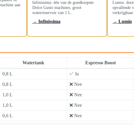
Infinissima: één van de goedkoopste
Lumio: door
machine aan
Dolce Gusto machines, groot
opvallende 
waterreservoir van 1 L.
verkrijgbaar
→ Infinissima
→ Lumio
Watertank
Espresso Boost
0,8 L
✅ Ja
0,8 L
❌ Nee
1,0 L
❌ Nee
1,0 L
❌ Nee
0,6 L
❌ Nee