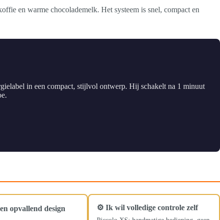
koffie en warme chocolademelk. Het systeem is snel, compact en
elabel in een compact, stijlvol ontwerp. Hij schakelt na 1 minuut
oe.
⚙️ Ik wil volledige controle zelf
 een opvallend design
Piccolo XS: handmatige bediening, geen