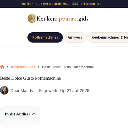
Onafhankelijk getest sinds 2021 · 555+ artikelen live
Keuken
apparaat
gids
Koffiemachines
Airfryers
Keukenmachines & Mi
Koffiemachines
Beste Dolce Gusto Koffiemachine
Beste Dolce Gusto koffiemachine
Door
Mandy
Bijgewerkt Op
21 Juli 2026
In dit Artikel