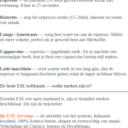
Espresso
— de klassieke 25–30ml geconcentreerde koffie met
cremalaag. Klaar in 25 seconden.
Ristretto
— stop het zetproces eerder (15–20ml). Intenser en zoeter
van smaak.
Lungo / Americano
— voeg heet water toe aan de espresso. Milder
en meer volume, perfect als je gewend bent aan filterkoffie.
Cappuccino
— espresso + opgeklopte melk. Als je machine een
stoompijpje heeft, kun je thuis een cappuccino barista-stijl maken.
Latte macchiato
— eerst warme melk in een lang glas, dan de
espresso er langzaam doorheen gieten zodat de lagen zichtbaar blijven.
De beste ESE koffiepads — welke merken zijn er?
Doordat ESE een open standaard is, zijn er tientallen merken
beschikbaar. Dit zijn de bekendste:
illy ESE Servings
— de uitvinder van het systeem. Italiaanse
kwaliteit, 100% Arabica bonen, elegant en evenwichtig van smaak.
Verkrijgbaar als Classico, Intenso en Decaffeinato.