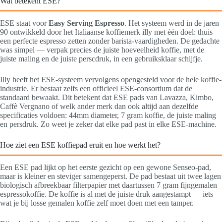
Wat betekent ESE?
ESE staat voor
Easy Serving Espresso
. Het systeem werd in de jaren
90 ontwikkeld door het Italiaanse koffiemerk illy met één doel: thuis
een perfecte espresso zetten zonder barista-vaardigheden. De gedachte
was simpel — verpak precies de juiste hoeveelheid koffie, met de
juiste maling en de juiste perscdruk, in een gebruiksklaar schijfje.
Illy heeft het ESE-systeem vervolgens opengesteld voor de hele koffie-
industrie. Er bestaat zelfs een officieel ESE-consortium dat de
standaard bewaakt. Dit betekent dat ESE pads van Lavazza, Kimbo,
Caffè Vergnano of welk ander merk dan ook altijd aan dezelfde
specificaties voldoen: 44mm diameter, 7 gram koffie, de juiste maling
en persdruk. Zo weet je zeker dat elke pad past in elke ESE-machine.
Hoe ziet een ESE koffiepad eruit en hoe werkt het?
Een ESE pad lijkt op het eerste gezicht op een gewone Senseo-pad,
maar is kleiner en steviger samengeperst. De pad bestaat uit twee lagen
biologisch afbreekbaar filterpapier met daartussen 7 gram fijngemalen
espressokoffie. De koffie is al met de juiste druk aangestampt — iets
wat je bij losse gemalen koffie zelf moet doen met een tamper.