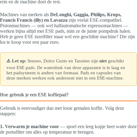
erin en de machine doet de rest.
Machines van merken als
DeLonghi, Gaggia, Philips, Krups,
Francis Francis (illy) en Lavazza
zijn veelal ESE-compatibel.
Pistonmachines — ook wel halfautomatische espressomachines —
werken bijna altijd met ESE pads, mits ze de juiste pompdruk halen.
Heb je geen ESE inzetfilter maar wel een geschikte machine? Die zijn
los te koop voor een paar euro.
⚠️ Let op:
Senseo, Dolce Gusto en Tassimo zijn
niet
geschikt
voor ESE pads. De waterdruk van deze apparaten is te laag en
het padsysteem is anders van formaat. Pads en capsules van
deze merken werken ook andersom niet in een ESE-machine.
Hoe gebruik je een ESE koffiepad?
Gebruik is eenvoudiger dan met losse gemalen koffie. Volg deze
stappen:
1. Verwarm je machine voor
— spoel een leeg kopje heet water door
de portafilter om alles op temperatuur te brengen.