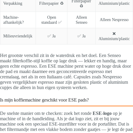
Filterpapier
Verpakking
Filterpapier ♻️
Aluminium/plastic
♻️
Machine-
Open
Alleen
Alleen Nespresso
afhankelijk?
standaard ✅
Senseo
❌
Milieuvriendelijk
✅ Ja
✅ Ja
Aluminium/plastic
Het grootste verschil zit in de waterdruk en het doel. Een Senseo
maakt filterkoffie-stijl koffie op lage druk — lekker en handig, maar
geen echte espresso. Een ESE machine perst water op hoge druk door
de pad en maakt daarmee een geconcentreerde espresso met
cremalaag, net als in een Italiaans café. Capsules zoals Nespresso
geven vergelijkbare espresso maar zijn gesloten plastic of aluminium
cupjes die alleen in hun eigen systeem werken.
Is mijn koffiemachine geschikt voor ESE pads?
De snelste manier om te checken: zoek het ronde
ESE-logo
op je
machine of in de handleiding. Als je dat logo ziet, zit er bij jouw
machine ook een speciaal ESE-inzetfilter voor in de portafilter. Dat is
het filtermandje met een vlakke bodem zonder gaatjes — je legt de pad