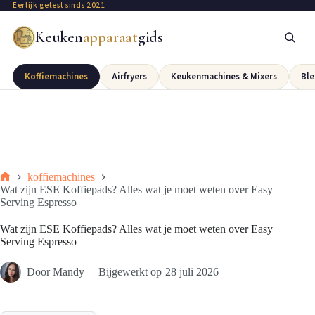
Eerlijk getest sinds 2021
Keuken
apparaat
gids
Koffiemachines
Airfryers
Keukenmachines & Mixers
Ble
koffiemachines
Wat zijn ESE Koffiepads? Alles wat je moet weten over Easy
Serving Espresso
Wat zijn ESE Koffiepads? Alles wat je moet weten over Easy
Serving Espresso
Door
Mandy
Bijgewerkt op
28 juli 2026