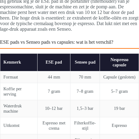
Bij gebruik leg je de ESE pad in de portafilter (filterhouder) van je
espressomachine, sluit je de machine en zet je de pomp aan. De
machine perst heet water met een druk van 10 tot 12 bar door de pad
heen. Die hoge druk is essentieel: ze extraheert de koffie-oliën en zorgt
voor de typische cremalaag bovenop je espresso. Dat lukt niet met een
lage-druk apparaat zoals een Senseo.
ESE pads vs Senseo pads vs capsules: wat is het verschil?
Nespresso
Kenmerk
ESE pad
Senseo pad
capsule
Formaat
44 mm
70 mm
Capsule (gesloten)
Koffie per
7 gram
7–8 gram
5–7 gram
serving
Waterdruk
10–12 bar
1,5–3 bar
19 bar
machine
Espresso met
Filterkoffie-
Uitkomst
Espresso
crema
stijl