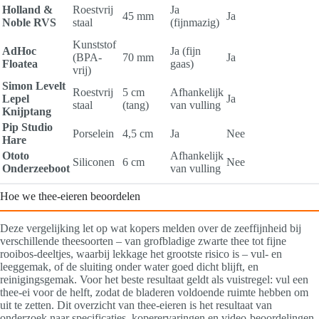
Holland &
Roestvrij
Ja
45 mm
Ja
Noble RVS
staal
(fijnmazig)
Kunststof
AdHoc
Ja (fijn
(BPA-
70 mm
Ja
Floatea
gaas)
vrij)
Simon Levelt
Roestvrij
5 cm
Afhankelijk
Lepel
Ja
staal
(tang)
van vulling
Knijptang
Pip Studio
Porselein
4,5 cm
Ja
Nee
Hare
Ototo
Afhankelijk
Siliconen
6 cm
Nee
Onderzeeboot
van vulling
Hoe we thee-eieren beoordelen
Deze vergelijking let op wat kopers melden over de zeeffijnheid bij
verschillende theesoorten – van grofbladige zwarte thee tot fijne
rooibos-deeltjes, waarbij lekkage het grootste risico is – vul- en
leeggemak, of de sluiting onder water goed dicht blijft, en
reinigingsgemak. Voor het beste resultaat geldt als vuistregel: vul een
thee-ei voor de helft, zodat de bladeren voldoende ruimte hebben om
uit te zetten. Dit overzicht van thee-eieren is het resultaat van
onderzoek naar specificaties, koperervaringen en video-beoordelingen.