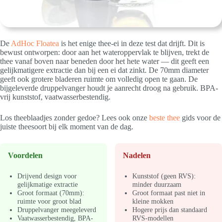
De
AdHoc Floatea
is het enige thee-ei in deze test dat drijft. Dit is
bewust ontworpen: door aan het wateroppervlak te blijven, trekt de
thee vanaf boven naar beneden door het hete water — dit geeft een
gelijkmatigere extractie dan bij een ei dat zinkt. De 70mm diameter
geeft ook grotere bladeren ruimte om volledig open te gaan. De
bijgeleverde druppelvanger houdt je aanrecht droog na gebruik. BPA-
vrij kunststof, vaatwasserbestendig.
Los theeblaadjes zonder gedoe? Lees ook onze
beste thee
gids voor de
juiste theesoort bij elk moment van de dag.
Voordelen
Nadelen
Drijvend design voor
Kunststof (geen RVS):
gelijkmatige extractie
minder duurzaam
Groot formaat (70mm):
Groot formaat past niet in
ruimte voor groot blad
kleine mokken
Druppelvanger meegeleverd
Hogere prijs dan standaard
Vaatwasserbestendig, BPA-
RVS-modellen