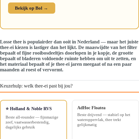
Bekijk op Bol →
Losse thee is populairder dan ooit in Nederland — maar het juiste
thee-ei kiezen is lastiger dan het lijkt. De maaswijdte van het filter
bepaalt of fijne rooibosdeeltjes doorlopen in je kopje, de grootte
bepaalt of bladeren voldoende ruimte hebben om uit te zetten, en
het materiaal bepaalt of je thee-ei jaren meegaat of na een paar
maanden al roest of vervormt.
Keuzehulp: welk thee-ei past bij jou?
AdHoc Floatea
⭐ Holland & Noble RVS
Beste drijvend — stabiel op het
Beste all-rounder — fijnmazige
wateroppervlak, thee trekt
zeef, vaatwasserbestendig,
gelijkmatig
dagelijks gebruik