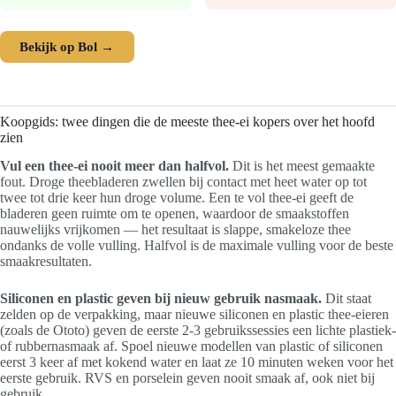
Bekijk op Bol →
Koopgids: twee dingen die de meeste thee-ei kopers over het hoofd
zien
Vul een thee-ei nooit meer dan halfvol.
Dit is het meest gemaakte
fout. Droge theebladeren zwellen bij contact met heet water op tot
twee tot drie keer hun droge volume. Een te vol thee-ei geeft de
bladeren geen ruimte om te openen, waardoor de smaakstoffen
nauwelijks vrijkomen — het resultaat is slappe, smakeloze thee
ondanks de volle vulling. Halfvol is de maximale vulling voor de beste
smaakresultaten.
Siliconen en plastic geven bij nieuw gebruik nasmaak.
Dit staat
zelden op de verpakking, maar nieuwe siliconen en plastic thee-eieren
(zoals de Ototo) geven de eerste 2-3 gebruikssessies een lichte plastiek-
of rubbernasmaak af. Spoel nieuwe modellen van plastic of siliconen
eerst 3 keer af met kokend water en laat ze 10 minuten weken voor het
eerste gebruik. RVS en porselein geven nooit smaak af, ook niet bij
gebruik.