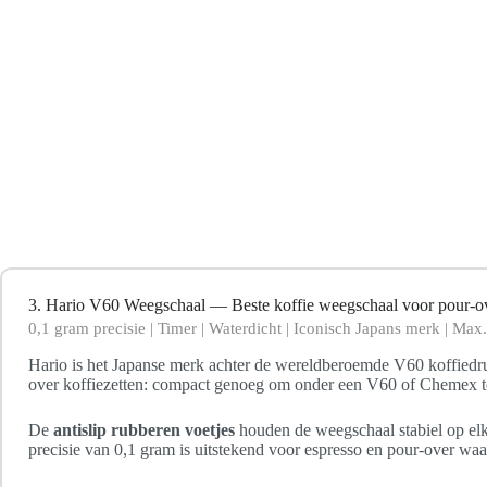
3. Hario V60 Weegschaal — Beste koffie weegschaal voor pour-o
0,1 gram precisie | Timer | Waterdicht | Iconisch Japans merk | Max
Hario is het Japanse merk achter de wereldberoemde V60 koffiedr
over koffiezetten: compact genoeg om onder een V60 of Chemex te p
De
antislip rubberen voetjes
houden de weegschaal stabiel op elk 
precisie van 0,1 gram is uitstekend voor espresso en pour-over wa