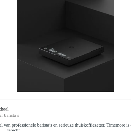
chaal
r barista’s
van professionele barista’s en serieuze thuiskoffiezetter. Timemore is
l — terecht.