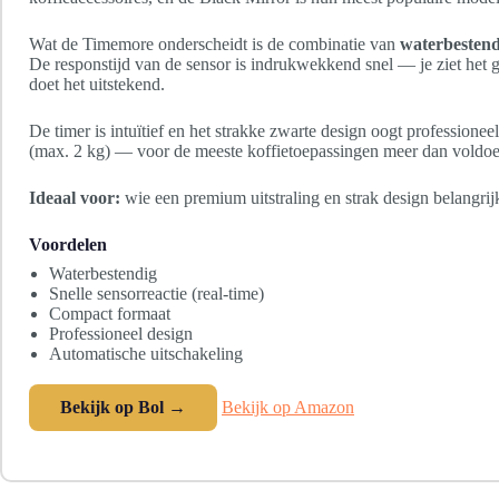
Wat de Timemore onderscheidt is de combinatie van
waterbestend
De responstijd van de sensor is indrukwekkend snel — je ziet het ge
doet het uitstekend.
De timer is intuïtief en het strakke zwarte design oogt professioneel
(max. 2 kg) — voor de meeste koffietoepassingen meer dan voldoe
Ideaal voor:
wie een premium uitstraling en strak design belangrij
Voordelen
Waterbestendig
Snelle sensorreactie (real-time)
Compact formaat
Professioneel design
Automatische uitschakeling
Bekijk op Bol →
Bekijk op Amazon