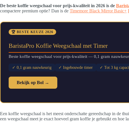
De beste koffie weegschaal voor prijs-kwaliteit in 2026 is de
Barist
compactere premium optie? Dan is de
Timemore Black Mirror Basic+
🏆 BESTE KEUZE 2026
BaristaPro Koffie Weegschaal met Timer
Beste koffie weegschaal voor prijs-kwaliteit — 0,1 gram nauwkeurig
✓ 0,1 gram nauwkeurig
✓ Ingebouwde timer
✓ Tot 3 kg capaci
Bekijk op Bol →
Een koffie weegschaal is het meest onderschatte gereedschap in de thu
een weegschaal meet je exact hoeveel gram koffie je gebruikt en hoe lang 