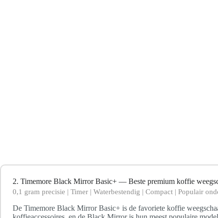
2. Timemore Black Mirror Basic+ — Beste premium koffie weegs
0,1 gram precisie | Timer | Waterbestendig | Compact | Populair onde
De Timemore Black Mirror Basic+ is de favoriete koffie weegschaal 
koffieaccessoires, en de Black Mirror is hun meest populaire mode