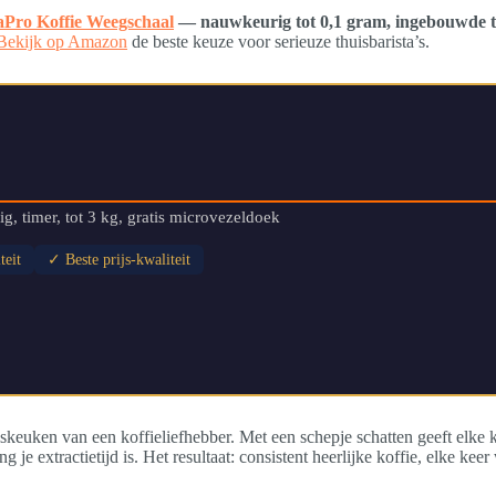
aPro Koffie Weegschaal
— nauwkeurig tot 0,1 gram, ingebouwde time
Bekijk op Amazon
de beste keuze voor serieuze thuisbarista’s.
, timer, tot 3 kg, gratis microvezeldoek
teit
✓ Beste prijs-kwaliteit
iskeuken van een koffieliefhebber. Met een schepje schatten geeft elk
je extractietijd is. Het resultaat: consistent heerlijke koffie, elke keer