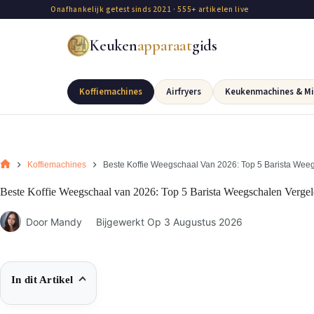
Onafhankelijk getest sinds 2021 · 555+ artikelen live
Keuken
apparaat
gids
Koffiemachines
Airfryers
Keukenmachines & Mi
Koffiemachines
Beste Koffie Weegschaal Van 2026: Top 5 Barista Wee
Beste Koffie Weegschaal van 2026: Top 5 Barista Weegschalen Verge
Door
Mandy
Bijgewerkt Op
3 Augustus 2026
In dit Artikel