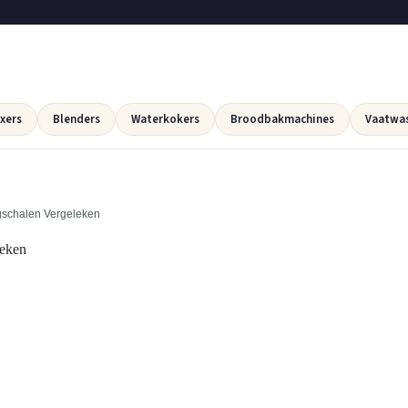
xers
Blenders
Waterkokers
Broodbakmachines
Vaatwa
gschalen Vergeleken
leken