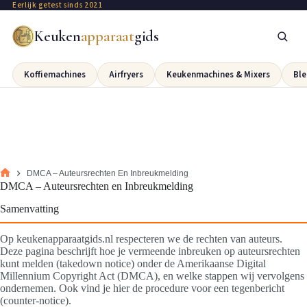
Eerlijk getest sinds 2021
Keuken
apparaat
gids
Koffiemachines
Airfryers
Keukenmachines & Mixers
Ble
DMCA – Auteursrechten En Inbreukmelding
DMCA – Auteursrechten en Inbreukmelding
Samenvatting
Op keukenapparaatgids.nl respecteren we de rechten van auteurs.
Deze pagina beschrijft hoe je vermeende inbreuken op auteursrechten
kunt melden (takedown notice) onder de Amerikaanse Digital
Millennium Copyright Act (DMCA), en welke stappen wij vervolgens
ondernemen. Ook vind je hier de procedure voor een tegenbericht
(counter‑notice).