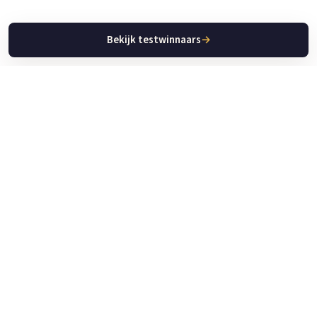
Bekijk testwinnaars
→
Keuken Apparaat Gids