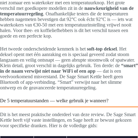
niet zomaar een waterkoker met een temperatuurknop. Het grote
verschil met goedkopere modellen zit in de
nauwkeurigheid van de
temperatuurregeling
. Onafhankelijke testers die de temperaturen
hebben nagemeten bevestigen dat 92°C ook écht 92°C is — iets wat
waterkokers van €30-50 met een temperatuurinstelling vrijwel nooit
halen. Voor thee- en koffieliefhebbers is dit het verschil tussen een
goede en een perfecte kop.
Het tweede onderscheidende kenmerk is het
soft-top deksel
. Het
deksel opent met één aanraking en is speciaal geveerd zodat stoom
langzaam en veilig ontsnapt — geen abrupte stoomwolk of spatwater.
Klein detail, groot verschil in dagelijks gebruik. Ten derde: de
“smart”
in de naam verwijst niet naar WiFi of een app
— dat is een
veelvoorkomend misverstand. De Sage Smart Kettle heeft geen
Bluetooth of app-verbinding. “Smart” verwijst naar het slimme
ontwerp en de geavanceerde temperatuurregeling.
De 5 temperatuurstanden — welke gebruik je wanneer?
Dit is het meest praktische onderdeel van deze review. De Sage Smart
Kettle heeft vijf vaste instellingen, en Sage heeft ze bewust gekozen
voor specifieke dranken. Hier is de volledige gids: