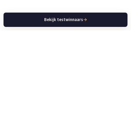
Bekijk testwinnaars
→
Keuken Apparaat Gids