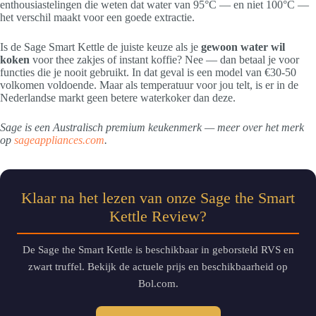
enthousiastelingen die weten dat water van 95°C — en niet 100°C —
het verschil maakt voor een goede extractie.
Is de Sage Smart Kettle de juiste keuze als je
gewoon water wil
koken
voor thee zakjes of instant koffie? Nee — dan betaal je voor
functies die je nooit gebruikt. In dat geval is een model van €30-50
volkomen voldoende. Maar als temperatuur voor jou telt, is er in de
Nederlandse markt geen betere waterkoker dan deze.
Sage is een Australisch premium keukenmerk — meer over het merk
op
sageappliances.com
.
Klaar na het lezen van onze Sage the Smart
Kettle Review?
De Sage the Smart Kettle is beschikbaar in geborsteld RVS en
zwart truffel. Bekijk de actuele prijs en beschikbaarheid op
Bol.com.