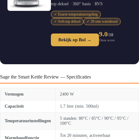
top deksel · 360° basis · RVS
✓ Exacte temperatuurregeling
✓ Soft-top deksel
✓ 20 min warmhoud
9.0
/10
Bekijk op Bol →
Onze score
Sage the Smart Kettle Review — Specificaties
Vermogen
2400 W
Capaciteit
1,7 liter (min. 500ml)
5 standen: 80°C / 85°C / 90°C / 95°C /
Temperatuurinstellingen
100°C
Tot 20 minuten, activeerbaar
Warmhoudfunctie