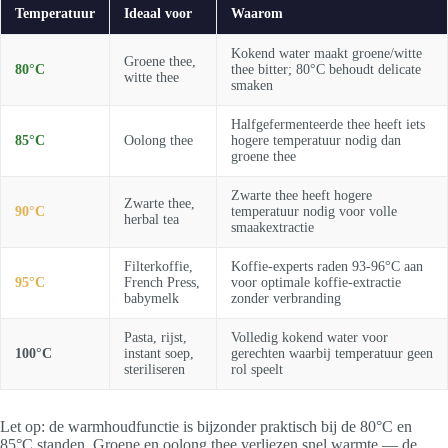
Temperatuur
Ideaal voor
Waarom
Kokend water maakt groene/witte
Groene thee,
80°C
thee bitter; 80°C behoudt delicate
witte thee
smaken
Halfgefermenteerde thee heeft iets
85°C
Oolong thee
hogere temperatuur nodig dan
groene thee
Zwarte thee heeft hogere
Zwarte thee,
90°C
temperatuur nodig voor volle
herbal tea
smaakextractie
Filterkoffie,
Koffie-experts raden 93-96°C aan
95°C
French Press,
voor optimale koffie-extractie
babymelk
zonder verbranding
Pasta, rijst,
Volledig kokend water voor
100°C
instant soep,
gerechten waarbij temperatuur geen
steriliseren
rol speelt
Let op: de warmhoudfunctie is bijzonder praktisch bij de 80°C en
85°C standen. Groene en oolong thee verliezen snel warmte — de