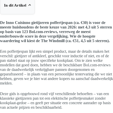
In dit Artikel
De Inno Cuisinno gietijzeren poffertjespan (ca. €30) is voor de
meeste huishoudens de beste keuze van 2026: met 4,3 uit 5 sterren
op basis van 123 Bol.com-reviews, verreweg de meest
onderbouwde score in deze vergelijking. Wie de hoogste
waardering wil kiest de The Windmill (ca. €51, 4,5 uit 5 sterren).
Een poffertjespan lijkt een simpel product, maar de details maken het
verschil: gietijzer of antikleef, geschikt voor inductie of niet, en of de
pan stabiel staat op jouw specifieke kookplaat. Om te zien welke
modellen dat goed doen, hebben we de beschikbare Bol.com-reviews
van de daadwerkelijk verkrijgbare pannen doorgenomen en
geparafraseerd – in plaats van een persoonlijke testervaring die we niet
hebben, geven we je hier wat andere kopers na aanschaf daadwerkelijk
melden.
Deze gids is opgebouwd rond vijf verschillende behoeften – van een
klassieke gietijzeren pan tot een elektrische poffertjesmaker zonder
kookplaat-gedoe – en geeft per situatie een concrete aanrader op basis
van actuele prijzen en beschikbaarheid.