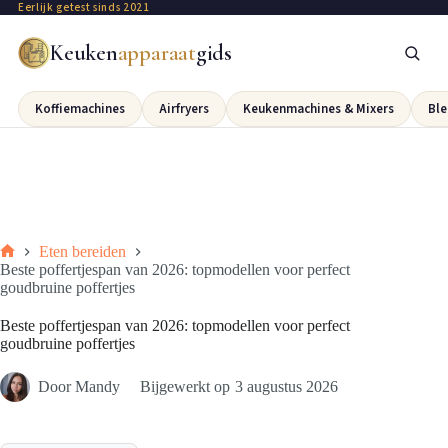
Eerlijk getest sinds 2021
Keuken
apparaat
gids
Koffiemachines
Airfryers
Keukenmachines & Mixers
Ble
Eten bereiden
Beste poffertjespan van 2026: topmodellen voor perfect
goudbruine poffertjes
Beste poffertjespan van 2026: topmodellen voor perfect
goudbruine poffertjes
Door
Mandy
Bijgewerkt op
3 augustus 2026