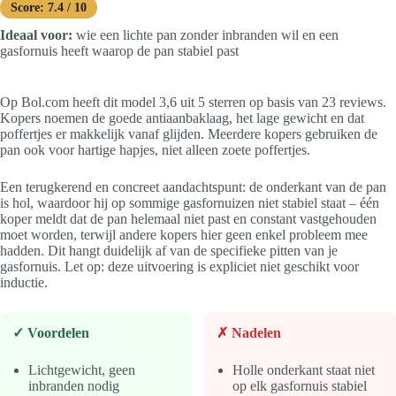
Score: 7.4 / 10
Ideaal voor:
wie een lichte pan zonder inbranden wil en een
gasfornuis heeft waarop de pan stabiel past
Op Bol.com heeft dit model 3,6 uit 5 sterren op basis van 23 reviews.
Kopers noemen de goede antiaanbaklaag, het lage gewicht en dat
poffertjes er makkelijk vanaf glijden. Meerdere kopers gebruiken de
pan ook voor hartige hapjes, niet alleen zoete poffertjes.
Een terugkerend en concreet aandachtspunt: de onderkant van de pan
is hol, waardoor hij op sommige gasfornuizen niet stabiel staat – één
koper meldt dat de pan helemaal niet past en constant vastgehouden
moet worden, terwijl andere kopers hier geen enkel probleem mee
hadden. Dit hangt duidelijk af van de specifieke pitten van je
gasfornuis. Let op: deze uitvoering is expliciet niet geschikt voor
inductie.
✓ Voordelen
✗ Nadelen
Lichtgewicht, geen
Holle onderkant staat niet
inbranden nodig
op elk gasfornuis stabiel