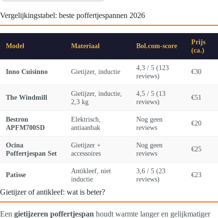
Vergelijkingstabel: beste poffertjespannen 2026
Prijs
Model
Materiaal
Bol.com-score
(ca.)
4,3 / 5 (123
Inno Cuisinno
Gietijzer, inductie
€30
reviews)
Gietijzer, inductie,
4,5 / 5 (13
The Windmill
€51
2,3 kg
reviews)
Bestron
Elektrisch,
Nog geen
€20
APFM700SD
antiaanbak
reviews
Ocina
Gietijzer +
Nog geen
€25
Poffertjespan Set
accessoires
reviews
Antikleef, niet
3,6 / 5 (23
Patisse
€23
inductie
reviews)
Gietijzer of antikleef: wat is beter?
Een
gietijzeren poffertjespan
houdt warmte langer en gelijkmatiger