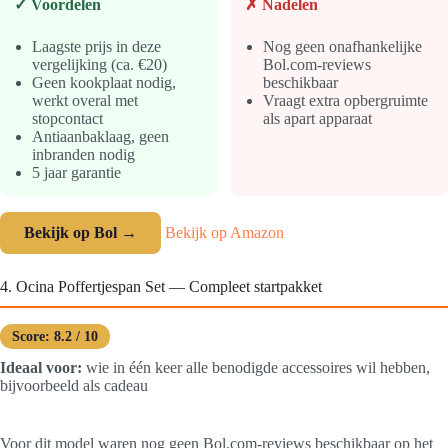
✓ Voordelen
✗ Nadelen
Laagste prijs in deze
Nog geen onafhankelijke
vergelijking (ca. €20)
Bol.com-reviews
Geen kookplaat nodig,
beschikbaar
werkt overal met
Vraagt extra opbergruimte
stopcontact
als apart apparaat
Antiaanbaklaag, geen
inbranden nodig
5 jaar garantie
Bekijk op Bol →
Bekijk op Amazon
4. Ocina Poffertjespan Set — Compleet startpakket
Score: 8.2 / 10
Ideaal voor:
wie in één keer alle benodigde accessoires wil hebben,
bijvoorbeeld als cadeau
Voor dit model waren nog geen Bol.com-reviews beschikbaar op het