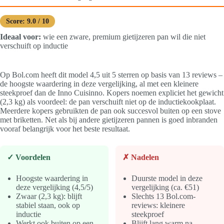
Score: 9.0 / 10
Ideaal voor:
wie een zware, premium gietijzeren pan wil die niet
verschuift op inductie
Op Bol.com heeft dit model 4,5 uit 5 sterren op basis van 13 reviews –
de hoogste waardering in deze vergelijking, al met een kleinere
steekproef dan de Inno Cuisinno. Kopers noemen expliciet het gewicht
(2,3 kg) als voordeel: de pan verschuift niet op de inductiekookplaat.
Meerdere kopers gebruikten de pan ook succesvol buiten op een stove
met briketten. Net als bij andere gietijzeren pannen is goed inbranden
vooraf belangrijk voor het beste resultaat.
✓ Voordelen
✗ Nadelen
Hoogste waardering in
Duurste model in deze
deze vergelijking (4,5/5)
vergelijking (ca. €51)
Zwaar (2,3 kg): blijft
Slechts 13 Bol.com-
stabiel staan, ook op
reviews: kleinere
inductie
steekproef
Werkt ook buiten op een
Blijft lang warm na