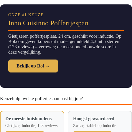
ONZE #1 KEUZE
Inno Cuisinno Poffertjespan
Gietijzeren poffertjesplaat, 24 cm, geschikt voor inductie. Op
Bol.com geven kopers dit model gemiddeld 4,3 uit 5 sterren
(123 reviews) – verreweg de meest onderbouwde score in
deze vergelijking.
Bekijk op Bol →
Keuzehulp: welke poffertjespan past bij jou?
De meeste huishoudens
Hoogst gewaardeerd
Gietijzer, inductie, 123 reviews
Zwaar, stabiel op inductie