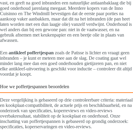
vast, en geeft na goed inbranden een natuurlijke antiaanbaklaag die bij
goed onderhoud jarenlang meegaat. Meerdere kopers van de Inno
Cuisinno en The Windmill bevestigen dat de eerste paar porties na
aankoop vaker aanbakken, maar dat dit na het inbranden (de pan heet
laten worden met een dun laagje olie) vanzelf verdwijnt. Onderhoud is
wel anders dan bij een gewone pan: niet in de vaatwasser, en na
gebruik afnemen met keukenpapier en een beetje olie in plaats van
afwassen.
Een
antikleef poffertjespan
zoals de Patisse is lichter en vraagt geen
inbranden – je kunt er meteen mee aan de slag. De coating gaat wel
minder lang mee dan een goed onderhouden gietijzeren pan, en niet
elke antikleef-uitvoering is geschikt voor inductie – controleer dit altijd
voordat je koopt.
Hoe we poffertjespannen beoordelen
Deze vergelijking is gebaseerd op drie controleerbare criteria: materiaal
en kookplaat-compatibiliteit, de actuele prijs en beschikbaarheid, en na
onderzoek van specificaties, koperreviews en video-reviews
overbakresultaat, stabiliteit op de kookplaat en onderhoud. Onze
inschatting van poffertjespannen is gebaseerd op grondig onderzoek:
specificaties, koperservaringen en video-reviews.