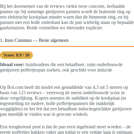
Bij het doornemen van de reviews vielen twee concrete, herhaalde
punten op: bij sommige gietijzeren pannen wordt de buitenste ring op
een elektrische kookplaat minder warm dan de binnenste ring, en bij
pannen met een holle onderkant kan de pan wiebelig staan op bepaalde
gasfornuizen. Beide vermelden we hieronder expliciet.
1. Inno Cuisinno — Beste algemeen
Score: 8.9 / 10
Ideaal voor:
huishoudens die een betaalbare, ruim onderbouwde
gietijzeren poffertjespan zoeken, ook geschikt voor inductie
Op Bol.com heeft dit model een gemiddelde van 4,3 uit 5 sterren op
basis van 123 reviews – verreweg de meest onderbouwde score in
deze vergelijking. Kopers noemen de stabiliteit op de kookplaat (in
tegenstelling tot oudere, holle poffertjespannen die makkelijk
wegglijden) en het feit dat een betaalbare inductiegeschikte gietijzeren
pan moeilijk te vinden was in gewone winkels.
Een terugkerend punt is dat de pan eerst ingebrand moet worden – de
eerste poffertjes bakken vaker aan totdat er een vettige laag is ontstaan.