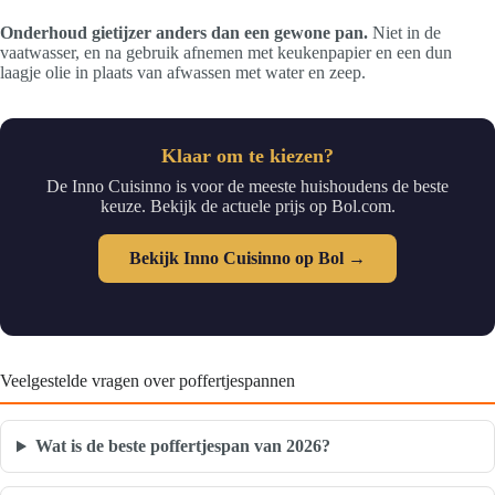
Onderhoud gietijzer anders dan een gewone pan.
Niet in de
vaatwasser, en na gebruik afnemen met keukenpapier en een dun
laagje olie in plaats van afwassen met water en zeep.
Klaar om te kiezen?
De Inno Cuisinno is voor de meeste huishoudens de beste
keuze. Bekijk de actuele prijs op Bol.com.
Bekijk Inno Cuisinno op Bol →
Veelgestelde vragen over poffertjespannen
Wat is de beste poffertjespan van 2026?