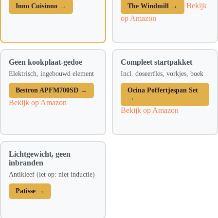
Bekijk
Inno Cuisinno →
The Windmill →
op Amazon
Geen kookplaat-gedoe
Compleet startpakket
Elektrisch, ingebouwd element
Incl. doseerfles, vorkjes, boek
Bestron APFM700SD →
Ocina Poffertjespan Set
→
Bekijk op Amazon
Bekijk op Amazon
Lichtgewicht, geen
inbranden
Antikleef (let op: niet inductie)
Patisse →