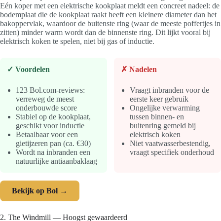
Eén koper met een elektrische kookplaat meldt een concreet nadeel: de
bodemplaat die de kookplaat raakt heeft een kleinere diameter dan het
bakoppervlak, waardoor de buitenste ring (waar de meeste poffertjes in
zitten) minder warm wordt dan de binnenste ring. Dit lijkt vooral bij
elektrisch koken te spelen, niet bij gas of inductie.
✓ Voordelen
✗ Nadelen
123 Bol.com-reviews:
Vraagt inbranden voor de
verreweg de meest
eerste keer gebruik
onderbouwde score
Ongelijke verwarming
Stabiel op de kookplaat,
tussen binnen- en
geschikt voor inductie
buitenring gemeld bij
Betaalbaar voor een
elektrisch koken
gietijzeren pan (ca. €30)
Niet vaatwasserbestendig,
Wordt na inbranden een
vraagt specifiek onderhoud
natuurlijke antiaanbaklaag
Bekijk op Bol →
2. The Windmill — Hoogst gewaardeerd