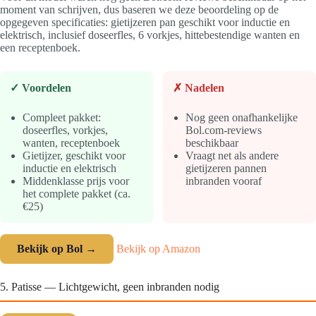
moment van schrijven, dus baseren we deze beoordeling op de
opgegeven specificaties: gietijzeren pan geschikt voor inductie en
elektrisch, inclusief doseerfles, 6 vorkjes, hittebestendige wanten en
een receptenboek.
✓ Voordelen
✗ Nadelen
Compleet pakket:
Nog geen onafhankelijke
doseerfles, vorkjes,
Bol.com-reviews
wanten, receptenboek
beschikbaar
Gietijzer, geschikt voor
Vraagt net als andere
inductie en elektrisch
gietijzeren pannen
Middenklasse prijs voor
inbranden vooraf
het complete pakket (ca.
€25)
Bekijk op Bol →
Bekijk op Amazon
5. Patisse — Lichtgewicht, geen inbranden nodig