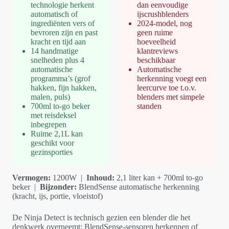
technologie herkent
dan eenvoudige
automatisch of
ijscrushblenders
ingrediënten vers of
2024-model, nog
bevroren zijn en past
geen ruime
kracht en tijd aan
hoeveelheid
14 handmatige
klantreviews
snelheden plus 4
beschikbaar
automatische
Automatische
programma’s (grof
herkenning voegt een
hakken, fijn hakken,
leercurve toe t.o.v.
malen, puls)
blenders met simpele
700ml to-go beker
standen
met reisdeksel
inbegrepen
Ruime 2,1L kan
geschikt voor
gezinsporties
Vermogen:
1200W |
Inhoud:
2,1 liter kan + 700ml to-go
beker |
Bijzonder:
BlendSense automatische herkenning
(kracht, ijs, portie, vloeistof)
De Ninja Detect is technisch gezien een blender die het
denkwerk overneemt: BlendSense-sensoren herkennen of