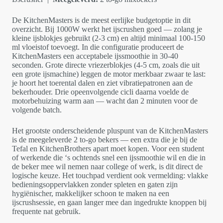
De KitchenMasters is de meest eerlijke budgetoptie in dit
overzicht. Bij 1000W werkt het ijscrushen goed — zolang je
kleine ijsblokjes gebruikt (2-3 cm) en altijd minimaal 100-150
ml vloeistof toevoegt. In die configuratie produceert de
KitchenMasters een acceptabele ijssmoothie in 30-40
seconden. Grote directe vriezerblokjes (4-5 cm, zoals die uit
een grote ijsmachine) leggen de motor merkbaar zwaar te last:
je hoort het toerental dalen en ziet vibratiepatronen aan de
bekerhouder. Drie opeenvolgende cicli daarna voelde de
motorbehuizing warm aan — wacht dan 2 minuten voor de
volgende batch.
Het grootste onderscheidende pluspunt van de KitchenMasters
is de meegeleverde 2 to-go bekers — een extra die je bij de
Tefal en KitchenBrothers apart moet kopen. Voor een student
of werkende die ‘s ochtends snel een ijssmoothie wil en die in
de beker mee wil nemen naar college of werk, is dit direct de
logische keuze. Het touchpad verdient ook vermelding: vlakke
bedieningsoppervlakken zonder spleten en gaten zijn
hygiënischer, makkelijker schoon te maken na een
ijscrushsessie, en gaan langer mee dan ingedrukte knoppen bij
frequente nat gebruik.