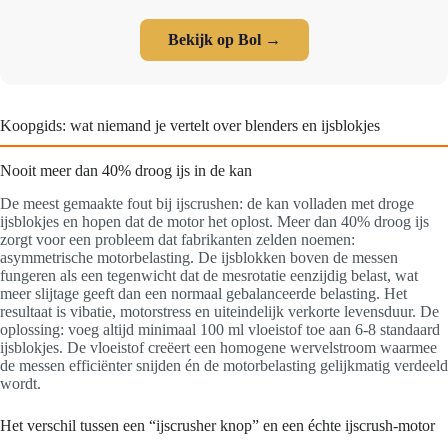
Bekijk op Bol →
Koopgids: wat niemand je vertelt over blenders en ijsblokjes
Nooit meer dan 40% droog ijs in de kan
De meest gemaakte fout bij ijscrushen: de kan volladen met droge
ijsblokjes en hopen dat de motor het oplost. Meer dan 40% droog ijs
zorgt voor een probleem dat fabrikanten zelden noemen:
asymmetrische motorbelasting. De ijsblokken boven de messen
fungeren als een tegenwicht dat de mesrotatie eenzijdig belast, wat
meer slijtage geeft dan een normaal gebalanceerde belasting. Het
resultaat is vibatie, motorstress en uiteindelijk verkorte levensduur. De
oplossing: voeg altijd minimaal 100 ml vloeistof toe aan 6-8 standaard
ijsblokjes. De vloeistof creëert een homogene wervelstroom waarmee
de messen efficiënter snijden én de motorbelasting gelijkmatig verdeeld
wordt.
Het verschil tussen een “ijscrusher knop” en een échte ijscrush-motor