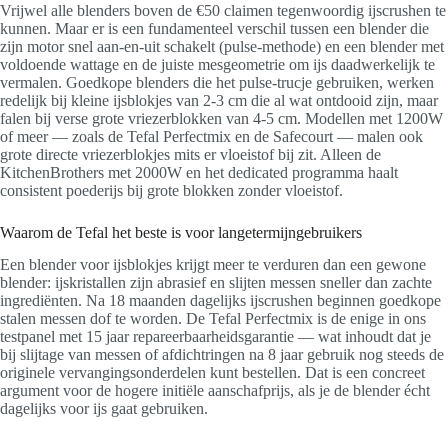
Vrijwel alle blenders boven de €50 claimen tegenwoordig ijscrushen te
kunnen. Maar er is een fundamenteel verschil tussen een blender die
zijn motor snel aan-en-uit schakelt (pulse-methode) en een blender met
voldoende wattage en de juiste mesgeometrie om ijs daadwerkelijk te
vermalen. Goedkope blenders die het pulse-trucje gebruiken, werken
redelijk bij kleine ijsblokjes van 2-3 cm die al wat ontdooid zijn, maar
falen bij verse grote vriezerblokken van 4-5 cm. Modellen met 1200W
of meer — zoals de Tefal Perfectmix en de Safecourt — malen ook
grote directe vriezerblokjes mits er vloeistof bij zit. Alleen de
KitchenBrothers met 2000W en het dedicated programma haalt
consistent poederijs bij grote blokken zonder vloeistof.
Waarom de Tefal het beste is voor langetermijngebruikers
Een blender voor ijsblokjes krijgt meer te verduren dan een gewone
blender: ijskristallen zijn abrasief en slijten messen sneller dan zachte
ingrediënten. Na 18 maanden dagelijks ijscrushen beginnen goedkope
stalen messen dof te worden. De Tefal Perfectmix is de enige in ons
testpanel met 15 jaar repareerbaarheidsgarantie — wat inhoudt dat je
bij slijtage van messen of afdichtringen na 8 jaar gebruik nog steeds de
originele vervangingsonderdelen kunt bestellen. Dat is een concreet
argument voor de hogere initiële aanschafprijs, als je de blender écht
dagelijks voor ijs gaat gebruiken.