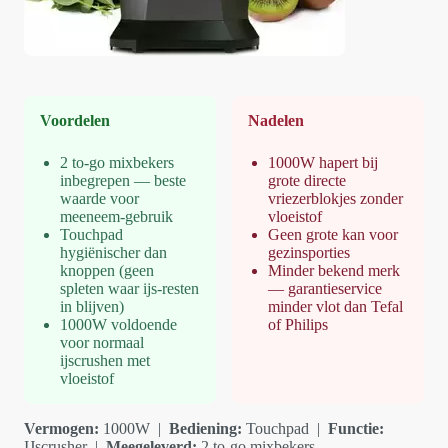
Voordelen
Nadelen
2 to-go mixbekers
1000W hapert bij
inbegrepen — beste
grote directe
waarde voor
vriezerblokjes zonder
meeneem-gebruik
vloeistof
Touchpad
Geen grote kan voor
hygiënischer dan
gezinsporties
knoppen (geen
Minder bekend merk
spleten waar ijs-resten
— garantieservice
in blijven)
minder vlot dan Tefal
1000W voldoende
of Philips
voor normaal
ijscrushen met
vloeistof
Vermogen:
1000W |
Bediening:
Touchpad |
Functie:
IJscrusher |
Meegeleverd:
2 to-go mixbekers