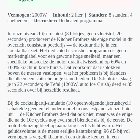
Vermogen:
2000W |
Inhoud:
2 liter |
Standen:
8 standen, 4
snelheden |
IJscrusher:
Dedicated programma
In onze niveau-1 ijscrushtest (8 blokjes, geen vloeistof, 20
seconden) produceert de KitchenBrothers als enige model in dit
overzicht consistent poederijs — de textuur die je in een
cocktailbar ziet. Het dedicated ijscrusher-programma is geen
marketinglabel voor een gewone hoge snelheid, maar een
specifieke pulsreeks: de motor draait afwisselend op 60% en
100% kracht in korte bursts. Dat voorkomt dat ijsblokken
boven de messen vastlopen, wat het probleem is bij blenders
die alleen een statische hoge stand bieden. De 6-blok-test slaag
je in 22 seconden; de Tefal (1200W, auto Ice-Crush) deed er 35
seconden over bij hetzelfde resultaat.
Bij de cocktailpartij-simulatie (10 opeenvolgende ijscrushcycli)
schakelde geen enkel ander model in ons testpanel zichzelf niet
uit — de KitchenBrothers deed dat ook niet, maar was de enige
die na de 10e cyclus nog even snel blendde als bij de eerste. De
motorbehuizing bleef op aanraking slechts licht warm. Het
geluidsvolume is de meest eerlijke kanttekening: 96 dB bij vol
vermogen is vergelijkbaar met een drukke keuken in een