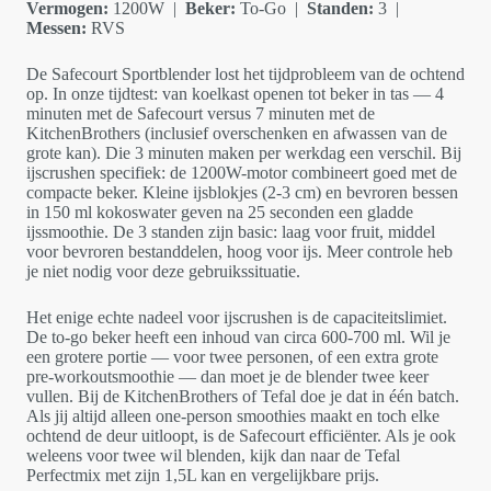
Vermogen:
1200W |
Beker:
To-Go |
Standen:
3 |
Messen:
RVS
De Safecourt Sportblender lost het tijdprobleem van de ochtend
op. In onze tijdtest: van koelkast openen tot beker in tas — 4
minuten met de Safecourt versus 7 minuten met de
KitchenBrothers (inclusief overschenken en afwassen van de
grote kan). Die 3 minuten maken per werkdag een verschil. Bij
ijscrushen specifiek: de 1200W-motor combineert goed met de
compacte beker. Kleine ijsblokjes (2-3 cm) en bevroren bessen
in 150 ml kokoswater geven na 25 seconden een gladde
ijssmoothie. De 3 standen zijn basic: laag voor fruit, middel
voor bevroren bestanddelen, hoog voor ijs. Meer controle heb
je niet nodig voor deze gebruikssituatie.
Het enige echte nadeel voor ijscrushen is de capaciteitslimiet.
De to-go beker heeft een inhoud van circa 600-700 ml. Wil je
een grotere portie — voor twee personen, of een extra grote
pre-workoutsmoothie — dan moet je de blender twee keer
vullen. Bij de KitchenBrothers of Tefal doe je dat in één batch.
Als jij altijd alleen one-person smoothies maakt en toch elke
ochtend de deur uitloopt, is de Safecourt efficiënter. Als je ook
weleens voor twee wil blenden, kijk dan naar de Tefal
Perfectmix met zijn 1,5L kan en vergelijkbare prijs.