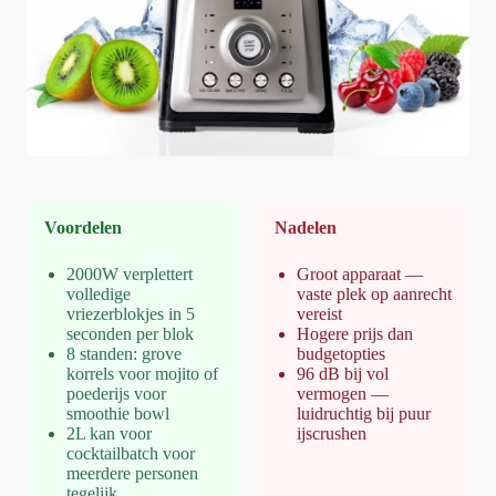
Voordelen
Nadelen
2000W verplettert
Groot apparaat —
volledige
vaste plek op aanrecht
vriezerblokjes in 5
vereist
seconden per blok
Hogere prijs dan
8 standen: grove
budgetopties
korrels voor mojito of
96 dB bij vol
poederijs voor
vermogen —
smoothie bowl
luidruchtig bij puur
2L kan voor
ijscrushen
cocktailbatch voor
meerdere personen
tegelijk