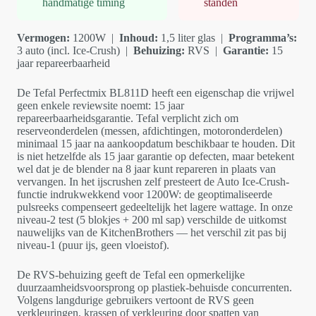
handmatige timing
standen
Vermogen:
1200W |
Inhoud:
1,5 liter glas |
Programma’s:
3 auto (incl. Ice-Crush) |
Behuizing:
RVS |
Garantie:
15
jaar repareerbaarheid
De Tefal Perfectmix BL811D heeft een eigenschap die vrijwel
geen enkele reviewsite noemt: 15 jaar
repareerbaarheidsgarantie. Tefal verplicht zich om
reserveonderdelen (messen, afdichtingen, motoronderdelen)
minimaal 15 jaar na aankoopdatum beschikbaar te houden. Dit
is niet hetzelfde als 15 jaar garantie op defecten, maar betekent
wel dat je de blender na 8 jaar kunt repareren in plaats van
vervangen. In het ijscrushen zelf presteert de Auto Ice-Crush-
functie indrukwekkend voor 1200W: de geoptimaliseerde
pulsreeks compenseert gedeeltelijk het lagere wattage. In onze
niveau-2 test (5 blokjes + 200 ml sap) verschilde de uitkomst
nauwelijks van de KitchenBrothers — het verschil zit pas bij
niveau-1 (puur ijs, geen vloeistof).
De RVS-behuizing geeft de Tefal een opmerkelijke
duurzaamheidsvoorsprong op plastiek-behuisde concurrenten.
Volgens langdurige gebruikers vertoont de RVS geen
verkleuringen, krassen of verkleuring door spatten van