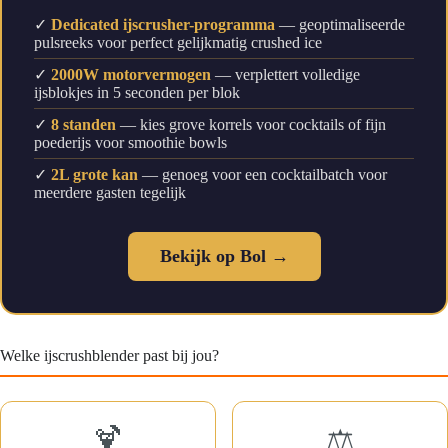
✓
Dedicated ijscrusher-programma
— geoptimaliseerde
pulsreeks voor perfect gelijkmatig crushed ice
✓
2000W motorvermogen
— verplettert volledige
ijsblokjes in 5 seconden per blok
✓
8 standen
— kies grove korrels voor cocktails of fijn
poederijs voor smoothie bowls
✓
2L grote kan
— genoeg voor een cocktailbatch voor
meerdere gasten tegelijk
Bekijk op Bol →
Welke ijscrushblender past bij jou?
🍹
⚖️