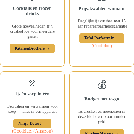
Cocktails en frozen
Prijs-kwaliteit winnaar
drinks
Dagelijks ijs crushen met 15
Grote hoeveelheden fijn
jaar repareerbaarheidsgarantie
crushed ice voor meerdere
gasten
Tefal Perfectmix →
(Coolblue)
KitchenBrothers →
🍲
💰
Ijs én soep in één
Budget met to-go
IJscrushen en verwarmen voor
soep — alles in één apparaat
Ijs crushen én meenemen in
dezelfde beker, voor minder
geld
Ninja Detect →
(Coolblue)
(Amazon)
KitchenMasters →