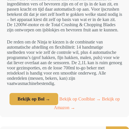
ingrediënten vers of bevroren zijn en of er ijs in de kan zit, en
passen kracht en tijd daar automatisch op aan. Voor ijscrushen
betekent dit dat je niet zelf hoeft te gokken welke stand nodig is
– het apparaat kiest dit zelf op basis van wat er in de kan zit.
De 1200W-motor en de Total Crushing & Chopping Blades
zijn ontworpen om ijsblokjes en bevroren fruit aan te kunnen.
De reden om de Ninja te kiezen is de combinatie van
automatische afstelling en flexibiliteit: 14 handmatige
snelheden voor wie zelf de controle wil, plus 4 automatische
programma’s (grof hakken, fijn hakken, malen, puls) voor wie
dat liever overlaat aan de sensoren. De 2,1L kan is ruim genoeg
voor gezinsporties, en de losse 700ml to-go beker met
reisdeksel is handig voor een smoothie onderweg. Alle
onderdelen (messen, bekers, kan) zijn
vaatwasmachinebestendig.
Bekijk op Bol →
Bekijk op Coolblue →
Bekijk op
Amazon →