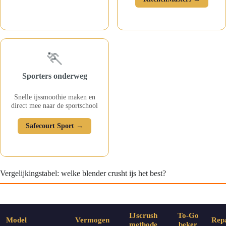
🏃
Sporters onderweg
Snelle ijssmoothie maken en
direct mee naar de sportschool
Safecourt Sport →
Vergelijkingstabel: welke blender crusht ijs het best?
IJscrush
To-Go
Model
Vermogen
Rep
methode
beker