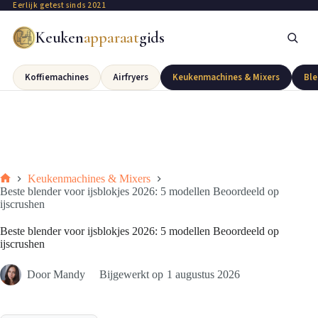
Eerlijk getest sinds 2021
Keuken
apparaat
gids
Koffiemachines
Airfryers
Keukenmachines & Mixers
Ble
Keukenmachines & Mixers
Beste blender voor ijsblokjes 2026: 5 modellen Beoordeeld op
ijscrushen
Beste blender voor ijsblokjes 2026: 5 modellen Beoordeeld op
ijscrushen
Door
Mandy
Bijgewerkt op
1 augustus 2026