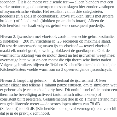
seconden. Dit is de meest veeleisende test — alleen blenders met een
sterke motor en goed ontworpen messen slagen hier zonder vastlopen
of asymmetrische vibatie. Het resultaat valt in drie categorieën:
poederijs (fijn zoals in cocktailbars), grove stukken (gruis met grotere
brokken) of failed crush (blokken grotendeels intact). Alleen de
KitchenBrothers haalt volgens gebruikers consequent poederijs.
Niveau 2: ijscrushen met vloeistof, zoals in een echte gebruikssituatie.
5 ijsblokjes + 200 ml vruchtensap, 25 seconden op maximale stand.
Dit test de samenwerking tussen ijs en vloeistof — teveel vloeistof
maakt elk model goed, te weinig blokkeert de goedkopere. Ook de
warmteontwikkeling van de motor direct na het ijscrushen weegt mee:
overmatige hitte wijst op een motor die zijn thermische limiet nadert.
Volgens gebruikers blijven de Tefal en KitchenBrothers beide koel; de
KitchenMasters voelde warm aan na 3 opeenvolgende ijscrushcycli.
Niveau 3: langdurig gebruik — ik herhaal de ijscrushtest 10 keer
achter elkaar met telkens 1 minuut pauze ertussen, om te simuleren wat
er gebeurt als je een cocktailparty host. Dit onthult snel of de motor een
thermische beveiliging activeert (automatisch uitschakelen) of
consistent blijft presteren. Geluidsmeting doe ik op 1 meter afstand met
een gekalibreerde meter — de scores lopen uiteen van 78 dB
(Safecourt) tot 96 dB (KitchenBrothers op vol vermogen), een verschil
dat je in de praktijk echt hoort.