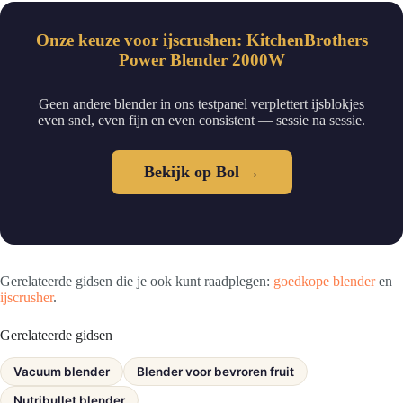
Onze keuze voor ijscrushen: KitchenBrothers
Power Blender 2000W
Geen andere blender in ons testpanel verplettert ijsblokjes
even snel, even fijn en even consistent — sessie na sessie.
Bekijk op Bol →
Gerelateerde gidsen die je ook kunt raadplegen:
goedkope blender
en
ijscrusher
.
Gerelateerde gidsen
Vacuum blender
Blender voor bevroren fruit
Nutribullet blender