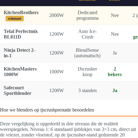
KitchenBrothers
Dedicated
2000W
Nee
2 
programma
winnaar
Tefal Perfectmix
Auto Ice-
1200W
Nee
BL811D
Crush
ge
Ninja Detect 2-
BlendSense
1200W
Ja
in-1
(automatisch)
KitchenMasters
IJscrusher
2
1000W
1000W
knop
bekers
Safecourt
1200W
3 standen
Ja
Sportblender
Hoe we blenders op ijscrushprestatie beoordelen
Deze vergelijking is opgedeeld in drie niveaus die de realiteit
weerspiegelen. Niveau 1: 6 standaard ijsblokjes van 3×3 cm, direct uit
de vriezer, zonder vloeistof, op de ijscrusher-stand gedurende 20