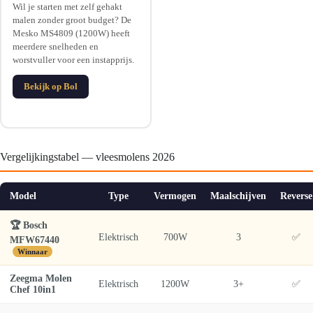
Wil je starten met zelf gehakt
malen zonder groot budget? De
Mesko MS4809 (1200W) heeft
meerdere snelheden en
worstvuller voor een instapprijs.
Bekijk op Bol
Vergelijkingstabel — vleesmolens 2026
Model
Type
Vermogen
Maalschijven
Reverse
🏆 Bosch
Elektrisch
700W
3
✅
MFW67440
Winnaar
Zeegma Molen
Elektrisch
1200W
3+
✅
Chef 10in1