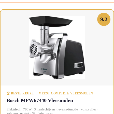
9.2
🏆 BESTE KEUZE — MEEST COMPLETE VLEESMOLEN
Bosch MFW67440 Vleesmolen
Elektrisch · 700W · 3 maalschijven · reverse-functie · worstvuller ·
kebbe-opzetstuk · 3kg/min · zwart