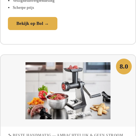
Veiligheidsvergrendeling
Scherpe prijs
Bekijk op Bol →
8.0
🔧 BESTE HANDMATIG — AMBACHTELIJK & GEEN STROOM