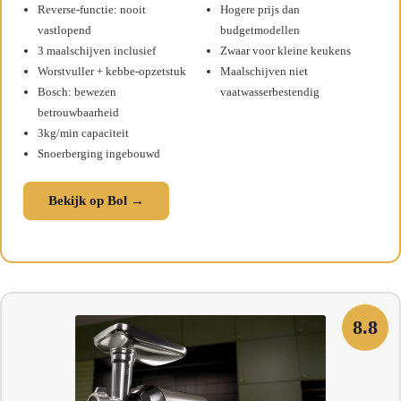
Reverse-functie: nooit
Hogere prijs dan
vastlopend
budgetmodellen
3 maalschijven inclusief
Zwaar voor kleine keukens
Worstvuller + kebbe-opzetstuk
Maalschijven niet
Bosch: bewezen
vaatwasserbestendig
betrouwbaarheid
3kg/min capaciteit
Snoerberging ingebouwd
Bekijk op Bol →
8.8