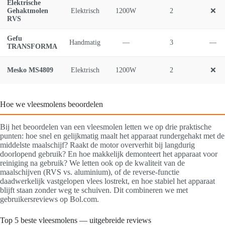
Elektrische
Gehaktmolen
Elektrisch
1200W
2
❌
RVS
Gefu
Handmatig
—
3
—
TRANSFORMA
Mesko MS4809
Elektrisch
1200W
2
❌
Hoe we vleesmolens beoordelen
Bij het beoordelen van een vleesmolen letten we op drie praktische
punten: hoe snel en gelijkmatig maalt het apparaat rundergehakt met de
middelste maalschijf? Raakt de motor oververhit bij langdurig
doorlopend gebruik? En hoe makkelijk demonteert het apparaat voor
reiniging na gebruik? We letten ook op de kwaliteit van de
maalschijven (RVS vs. aluminium), of de reverse-functie
daadwerkelijk vastgelopen vlees lostrekt, en hoe stabiel het apparaat
blijft staan zonder weg te schuiven. Dit combineren we met
gebruikersreviews op Bol.com.
Top 5 beste vleesmolens — uitgebreide reviews