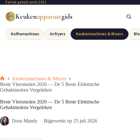
Eerlijk getest sinds 2021
Keuken
apparaat
gids
Koffiemachines
Airfryers
Keukenmachines & Mixers
Ble
Keukenmachines & Mixers
Beste Vleesmolen 2026 — De 5 Beste Elektrische
Gehaktmolens Vergeleken
Beste Vleesmolen 2026 — De 5 Beste Elektrische
Gehaktmolens Vergeleken
Door
Mandy
Bijgewerkt op
25 juli 2026