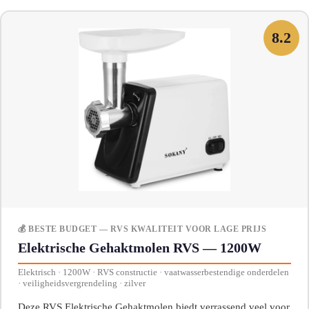
8.2
💰 BESTE BUDGET — RVS KWALITEIT VOOR LAGE PRIJS
Elektrische Gehaktmolen RVS — 1200W
Elektrisch · 1200W · RVS constructie · vaatwasserbestendige onderdelen
· veiligheidsvergrendeling · zilver
Deze RVS Elektrische Gehaktmolen biedt verrassend veel voor