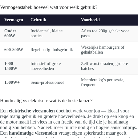
Vermogenstabel: hoeveel watt voor welk gebruik?
Vermogen
Gebruik
Voorbeeld
Onder
Incidenteel, kleine
Af en toe 200g gehakt voor
600W
porties
pasta
Wekelijks hamburgers of
600-800W
Regelmatig thuisgebruik
gehaktballen
1000-
Intensief of grote
Zelf worst draaien, grotere
1500W
hoeveelheden
batches
Meerdere kg’s per sessie,
1500W+
Semi-professioneel
frequent
Handmatig vs elektrisch: wat is de beste keuze?
Een
elektrische vleesmolen
doet het werk voor jou — ideaal voor
regelmatig gebruik en grotere hoeveelheden. Je drukt op een knop en
de motor maalt het vlees in een fractie van de tijd die je handmatig
nodig zou hebben. Nadeel: meer ruimte nodig en hogere aanschafprijs.
Een
handmatige vleesmolen
vraagt eigen spierkracht maar geeft