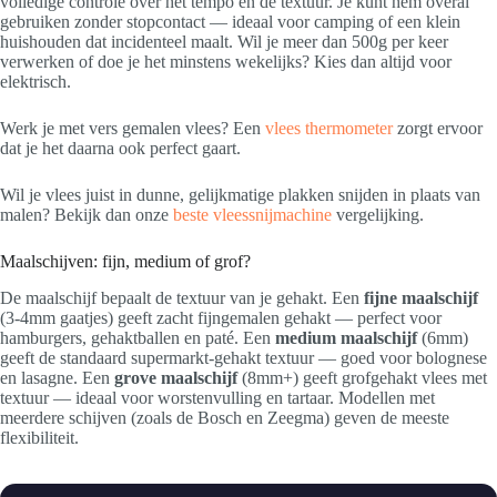
volledige controle over het tempo en de textuur. Je kunt hem overal
gebruiken zonder stopcontact — ideaal voor camping of een klein
huishouden dat incidenteel maalt. Wil je meer dan 500g per keer
verwerken of doe je het minstens wekelijks? Kies dan altijd voor
elektrisch.
Werk je met vers gemalen vlees? Een
vlees thermometer
zorgt ervoor
dat je het daarna ook perfect gaart.
Wil je vlees juist in dunne, gelijkmatige plakken snijden in plaats van
malen? Bekijk dan onze
beste vleessnijmachine
vergelijking.
Maalschijven: fijn, medium of grof?
De maalschijf bepaalt de textuur van je gehakt. Een
fijne maalschijf
(3-4mm gaatjes) geeft zacht fijngemalen gehakt — perfect voor
hamburgers, gehaktballen en paté. Een
medium maalschijf
(6mm)
geeft de standaard supermarkt-gehakt textuur — goed voor bolognese
en lasagne. Een
grove maalschijf
(8mm+) geeft grofgehakt vlees met
textuur — ideaal voor worstenvulling en tartaar. Modellen met
meerdere schijven (zoals de Bosch en Zeegma) geven de meeste
flexibiliteit.