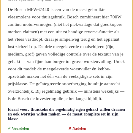
De Bosch MFW67440 is een van de meest gebruikte
vleesmolens voor thuisgebruik. Bosch combineert hier 700W
continu motorvermogen (niet het piekwattage dat goedkopere
merken claimen) met een uiterst handige reverse-functie: als
het vlees vastloopt, draai je simpelweg terug en het apparaat
lost zichzelf op. De drie meegeleverde maalschijven (fijn,
medium, grof) geven volledige controle over de textuur van je
gehakt — van fijne hamburger tot grove worstenvulling. Uniek
voor dit model: de meegeleverde worstvuller én kebbe-
opzetstuk maken het één van de veelzijdigste sets in zijn
prijsklasse. De geïntegreerde snoerberging houdt je aanrecht
overzichtelijk. Bij regelmatig gebruik — minstens wekelijks —
is de Bosch de investering die je het langst bijblijft.
Ideaal voor: thuiskoks die regelmatig eigen gehakt willen draaien
en ook worstjes willen maken — de meest complete set in zijn
klasse.
✓ Voordelen
✗ Nadelen