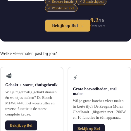
✓ Reverse-functie
✓ 3 maalschijven
✓ Worstvuller incl.
9.2
/10
Bekijk op Bol →
Onze score
Welke vleesmolen past bij jou?
🥩
⚡
Gehakt + worst, thuisgebruik
Grote hoeveelheden, snel
Wil je regelmatig gehakt draaien
malen
én worstjes maken? De Bosch
Wil je grote batches vlees malen
MFW67440 met worstvuller en
in korte tijd? De Zeegma Molen
reverse-functie is de meest
Chef haalt 1,8kg/min met 1200W
complete keuze.
en 10 functies in één apparaat.
Bekijk op Bol
Bekijk op Bol