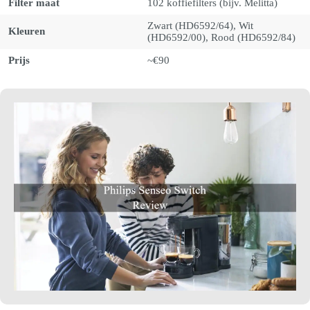
Filter maat
102 koffiefilters (bijv. Melitta)
Zwart (HD6592/64), Wit
Kleuren
(HD6592/00), Rood (HD6592/84)
Prijs
~€90