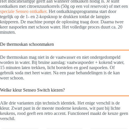
Het indicatielampje geeft aan wanneer ontkalken nodig is. Je kunt
ontkalken met citroenzuurkorrels (50g op een vol reservoir) of met een
speciale Senseo ontkalker
. Het ontkalkingsprogramma start door
tegelijk op de 1- en 2-kopsknop te drukken totdat de lampjes
knipperen. De machine pompt de oplossing traag door. Daarna twee
keer naspoelen met schoon water. Het volledige proces duurt ca. 20
minuten.
De thermoskan schoonmaken
De thermoskan mag niet in de vaatwasser en niet ondergedompeld
worden in water. Bij bruine aanslag: vaatwaspoeder + kokend water,
15 minuten laten trekken, licht borstelen en goed naspoelen. Of
gebruik soda met heet water. Na een paar behandelingen is de kan
weer schoon.
Welke kleur Senseo Switch kiezen?
Alle drie varianten zijn technisch identiek. Het enige verschil is de
kleur. Zwart past in de meeste moderne keukens, wit past bij lichte
keukens, rood geeft een retro accent. Functioneel maakt de keuze geen
verschil.