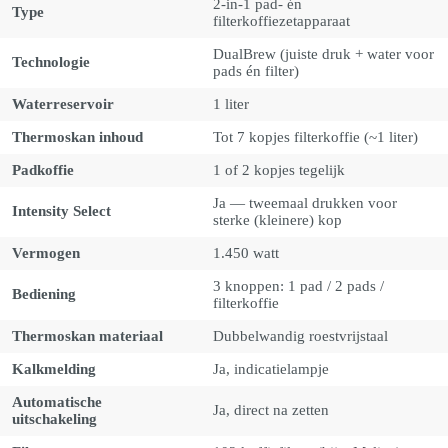
2-in-1 pad- én
Type
filterkoffiezetapparaat
DualBrew (juiste druk + water voor
Technologie
pads én filter)
Waterreservoir
1 liter
Thermoskan inhoud
Tot 7 kopjes filterkoffie (~1 liter)
Padkoffie
1 of 2 kopjes tegelijk
Ja — tweemaal drukken voor
Intensity Select
sterke (kleinere) kop
Vermogen
1.450 watt
3 knoppen: 1 pad / 2 pads /
Bediening
filterkoffie
Thermoskan materiaal
Dubbelwandig roestvrijstaal
Kalkmelding
Ja, indicatielampje
Automatische
Ja, direct na zetten
uitschakeling