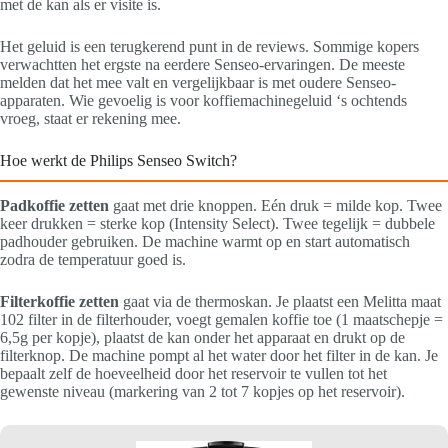
met de kan als er visite is.
Het geluid is een terugkerend punt in de reviews. Sommige kopers
verwachtten het ergste na eerdere Senseo-ervaringen. De meeste
melden dat het mee valt en vergelijkbaar is met oudere Senseo-
apparaten. Wie gevoelig is voor koffiemachinegeluid ‘s ochtends
vroeg, staat er rekening mee.
Hoe werkt de Philips Senseo Switch?
Padkoffie zetten
gaat met drie knoppen. Eén druk = milde kop. Twee
keer drukken = sterke kop (Intensity Select). Twee tegelijk = dubbele
padhouder gebruiken. De machine warmt op en start automatisch
zodra de temperatuur goed is.
Filterkoffie zetten
gaat via de thermoskan. Je plaatst een Melitta maat
102 filter in de filterhouder, voegt gemalen koffie toe (1 maatschepje =
6,5g per kopje), plaatst de kan onder het apparaat en drukt op de
filterknop. De machine pompt al het water door het filter in de kan. Je
bepaalt zelf de hoeveelheid door het reservoir te vullen tot het
gewenste niveau (markering van 2 tot 7 kopjes op het reservoir).