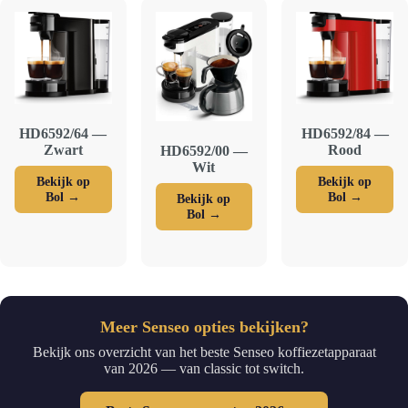
HD6592/64 —
HD6592/84 —
Zwart
Rood
HD6592/00 —
Wit
Bekijk op
Bekijk op
Bol →
Bol →
Bekijk op
Bol →
Meer Senseo opties bekijken?
Bekijk ons overzicht van het beste Senseo koffiezetapparaat
van 2026 — van classic tot switch.