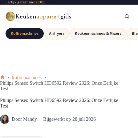
Eerlijk getest sinds 2021
Keuken
apparaat
gids
Koffiemachines
Airfryers
Keukenmachines & Mixers
Ble
koffiemachines
Philips Senseo Switch HD6592 Review 2026: Onze Eerlijke
Test
Philips Senseo Switch HD6592 Review 2026: Onze Eerlijke
Test
Door
Mandy
Bijgewerkt op
28 juli 2026