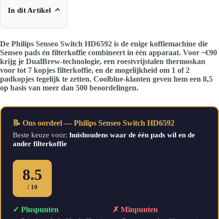
In dit Artikel
De Philips Senseo Switch HD6592 is de enige koffiemachine die
Senseo pads én filterkoffie combineert in één apparaat. Voor ~€90
krijg je DualBrew-technologie, een roestvrijstalen thermoskan
voor tot 7 kopjes filterkoffie, en de mogelijkheid om 1 of 2
padkopjes tegelijk te zetten. Coolblue-klanten geven hem een 8,5
op basis van meer dan 500 beoordelingen.
📝 Ons oordeel — Philips Senseo Switch HD6592
Beste keuze voor:
huishoudens waar de één pads wil en de
ander filterkoffie
8.5
/ 10
✓ Pluspunten
✗ Minpunten