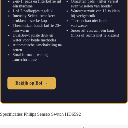
2-in-1: pads én filterkoffie uit
Omzetten pads→filter vereist
één machine
even wisselen van houder
1 of 2 padkopjes tegelijk
Waterreservoir van 1L is klein
Intensity Select: twee keer
bij veelgebruik
drukken = sterke kop
Thermoskan niet in de
Thermoskan houdt koffie 20+
vaatwasser
min warm
Snoer zit vast aan één kant
DualBrew: juiste druk én
(links of rechts niet te kiezen)
water voor beide methodes
Automatische uitschakeling na
zetten
Smal formaat, weinig
aanrechtruimte
Bekijk op Bol →
Specificaties Philips Senseo Switch HD6592