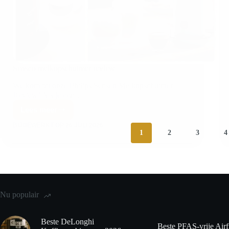
Senseo melkopschuimer review
Welkom bij onze Philips Senseo Melkopschuimer
Review! Als je een…
Lees meer
BIJGEWERKT OP
26 JULI 2026
1
2
3
4
Nu populair
Beste DeLonghi
Beste PFAS-vrije Airf