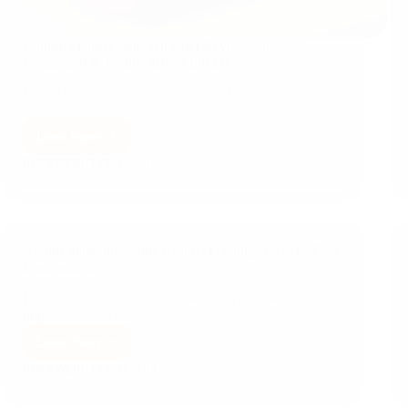
Bourgini Classic Kitchen Chef Review: Onze
Ervaringen & Eerlijk Advies [2025]
Ben je op zoek naar een betaalbare keukenmachine die
toch…
Lees meer
BIJGEWERKT OP
25 JULI 2026
Arebos keukenmachine review: krachtige en betaalbare
keukenrobot
De Arebos keukenmachine met 1500W-motor is een
populaire keukenrobot voor…
Lees meer
BIJGEWERKT OP
28 JULI 2026