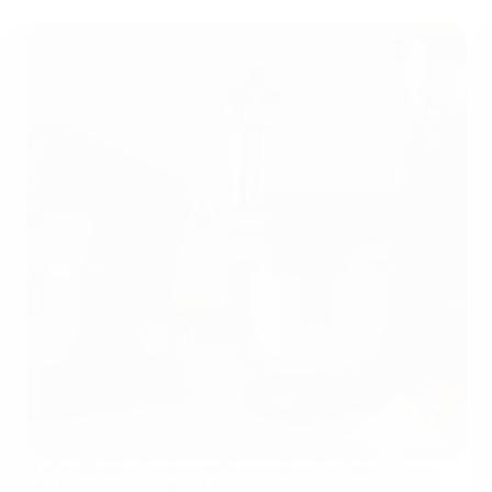
KitchenBrothers keukenmachine review: krachtige
alleskunner voor de thuisbakker