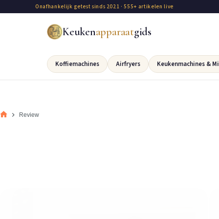
Onafhankelijk getest sinds 2021 · 555+ artikelen live
Keuken
apparaat
gids
Koffiemachines
Airfryers
Keukenmachines & Mi
Review