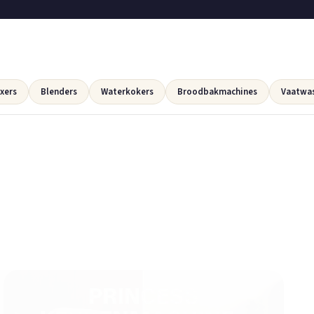
xers
Blenders
Waterkokers
Broodbakmachines
Vaatwa