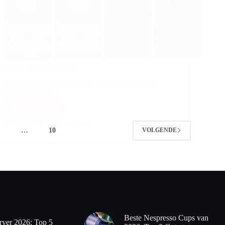
Senseo Original review
Welkom bij onze review van de Senseo Original
HD6553/70! Ben…
Lees meer
BIJGEWERKT OP
26 JULI 2026
…
10
VOLGENDE
Beste Nespresso Cups van
ryer 2026: Top 5