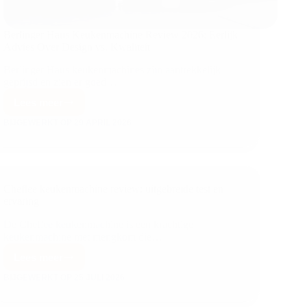
Berlinger Haus Keukenmachine Review 2026: Eerlijk
Advies Over Design vs. Kwaliteit
Berlinger Haus keukenmachines zijn aantrekkelijk
geprijsd en zien er goed…
Lees meer
BIJGEWERKT OP
29 APRIL 2026
Cheflee keukenmachine review: uitgebreide test en
ervaring
De Cheflee keukenmachine is een krachtige
keukenmachine met mengkom die…
Lees meer
BIJGEWERKT OP
25 JULI 2026