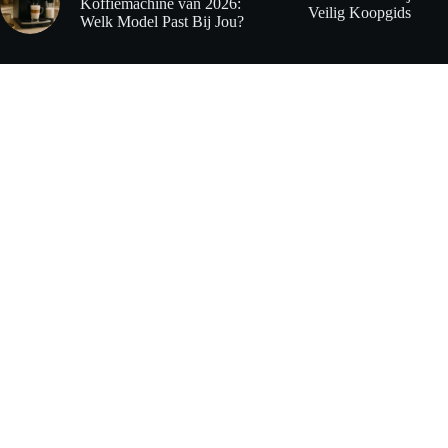
Koffiemachine van 2026:
Veilig Koopgids
Welk Model Past Bij Jou?