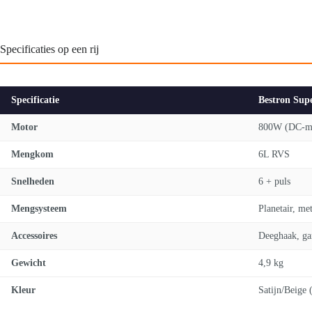
Specificaties op een rij
Specificatie
Bestron Sup
Motor
800W (DC-mo
Mengkom
6L RVS
Snelheden
6 + puls
Mengsysteem
Planetair, m
Accessoires
Deeghaak, ga
Gewicht
4,9 kg
Kleur
Satijn/Beige 