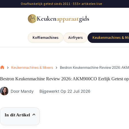
Onafhankelijk getest sinds 2021 · 555+ artikelen live
Keuken
apparaat
gids
Koffiemachines
Airfryers
Keukenmachines & Mi
Keukenmachines & Mixers
Bestron Keukenmachine Review 2026: AKM9
Bestron Keukenmachine Review 2026: AKM900CO Eerlijk Getest op
Door
Mandy
Bijgewerkt Op
22 Juli 2026
In dit Artikel