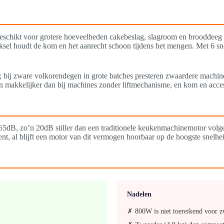
eschikt voor grotere hoeveelheden cakebeslag, slagroom en brooddeeg 
ksel houdt de kom en het aanrecht schoon tijdens het mengen. Met 6 sn
; bij zware volkorendegen in grote batches presteren zwaardere mach
 makkelijker dan bij machines zonder liftmechanisme, en kom en acces
5dB, zo’n 20dB stiller dan een traditionele keukenmachinemotor volge
, al blijft een motor van dit vermogen hoorbaar op de hoogste snelhei
Nadelen
✗ 800W is niet toereikend voor z