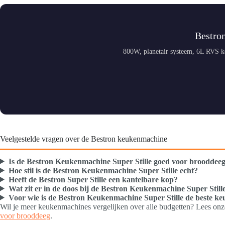
Bestro
800W, planetair systeem, 6L RVS k
Veelgestelde vragen over de Bestron keukenmachine
Is de Bestron Keukenmachine Super Stille goed voor brooddee
Hoe stil is de Bestron Keukenmachine Super Stille echt?
Heeft de Bestron Super Stille een kantelbare kop?
Wat zit er in de doos bij de Bestron Keukenmachine Super Still
Voor wie is de Bestron Keukenmachine Super Stille de beste ke
Wil je meer keukenmachines vergelijken over alle budgetten? Lees on
voor brooddeeg
.