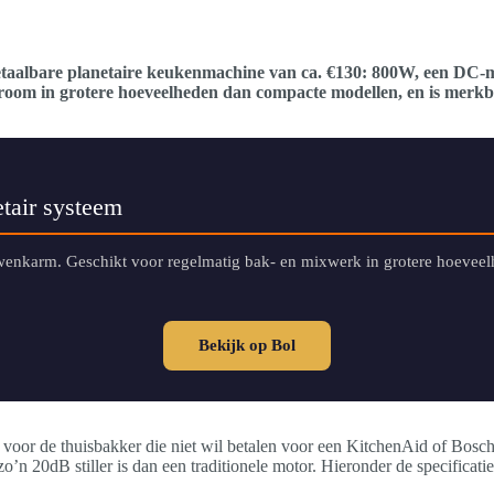
taalbare planetaire keukenmachine van ca. €130: 800W, een DC
agroom in grotere hoeveelheden dan compacte modellen, en is merkb
tair systeem
wenkarm. Geschikt voor regelmatig bak- en mixwerk in grotere hoeveel
Bekijk op Bol
oor de thuisbakker die niet wil betalen voor een KitchenAid of Bosch 
n 20dB stiller is dan een traditionele motor. Hieronder de specificati