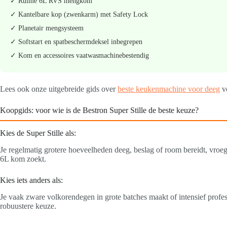
✓ Ruime 6L RVS mengkom
✓ Kantelbare kop (zwenkarm) met Safety Lock
✓ Planetair mengsysteem
✓ Softstart en spatbeschermdeksel inbegrepen
✓ Kom en accessoires vaatwasmachinebestendig
Lees ook onze uitgebreide gids over
beste keukenmachine voor deeg
vo
Koopgids: voor wie is de Bestron Super Stille de beste keuze?
Kies de Super Stille als:
Je regelmatig grotere hoeveelheden deeg, beslag of room bereidt, vroe
6L kom zoekt.
Kies iets anders als:
Je vaak zware volkorendegen in grote batches maakt of intensief pr
robuustere keuze.