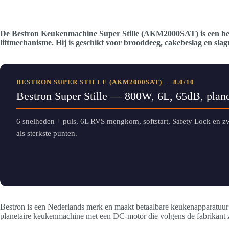
De Bestron Keukenmachine Super Stille (AKM2000SAT) is een be
liftmechanisme. Hij is geschikt voor brooddeeg, cakebeslag en sl
BESTRON SUPER STILLE (AKM2000SAT) — 8.0/10
Bestron Super Stille — 800W, 6L, 65dB, plane
6 snelheden + puls, 6L RVS mengkom, softstart, Safety Lock en z
als sterkste punten.
Bestron is een Nederlands merk en maakt betaalbare keukenapparatuur v
planetaire keukenmachine met een DC-motor die volgens de fabrikant zo’