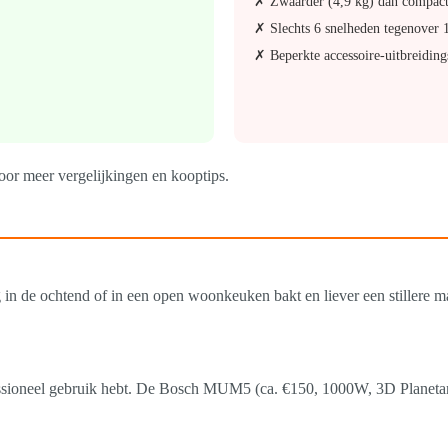
✗ Zwaarder (4,9 kg) dan compac
✗ Slechts 6 snelheden tegenover 
✗ Beperkte accessoire-uitbreidin
or meer vergelijkingen en kooptips.
g in de ochtend of in een open woonkeuken bakt en liever een stillere 
ofessioneel gebruik hebt. De Bosch MUM5 (ca. €150, 1000W, 3D Planet