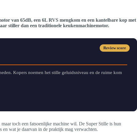
-motor van 65dB, een 6L RVS mengkom en een kantelbare kop met
aar stiller dan een traditionele keukenmachinemotor.
Review score
heden. Kopers noemen het stille geluidsniveau en de ruime kom
maar toch een fatsoenlijke machine wil. De Super Stille is hun
es en wat je daarvan in de praktijk mag verwachten.