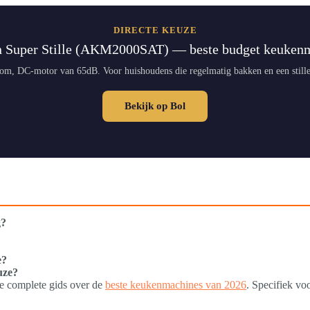
DIRECTE KEUZE
n Super Stille (AKM2000SAT) — beste budget keuken
om, DC-motor van 65dB. Voor huishoudens die regelmatig bakken en een stille
Bekijk op Bol
g?
e?
uze?
ze complete gids over de
beste keukenmachines van 2026
. Specifiek vo