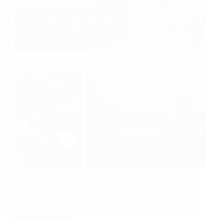
Het Beste Gasfornuis van 2026 — Van Budgetkeuze
tot 6-Pits Designmodel
Het beste gasfornuis van 2026 is de Inventum
VFG6034WGZWA: wokbrander,…