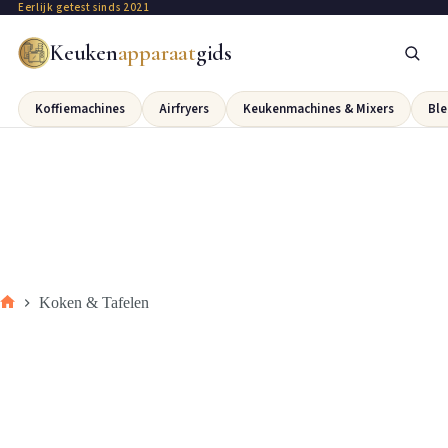
Eerlijk getest sinds 2021
Keuken
apparaat
gids
Koffiemachines
Airfryers
Keukenmachines & Mixers
Ble
Koken & Tafelen