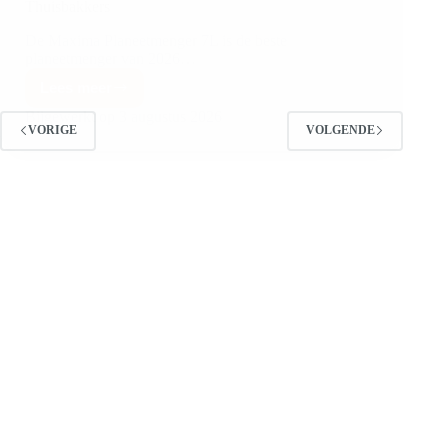
Thuisbakkers
De Maxima Planeetmenger 7L is de beste
planeetmenger van 2026…
Lees meer
Bijgewerkt op
3 augustus 2026
VORIGE
VOLGENDE