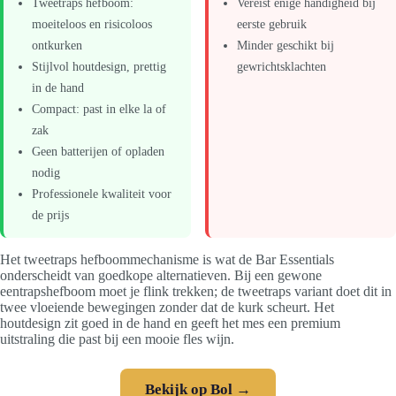
Tweetraps hefboom:
Vereist enige handigheid bij
moeiteloos en risicoloos
eerste gebruik
ontkurken
Minder geschikt bij
Stijlvol houtdesign, prettig
gewrichtsklachten
in de hand
Compact: past in elke la of
zak
Geen batterijen of opladen
nodig
Professionele kwaliteit voor
de prijs
Het tweetraps hefboommechanisme is wat de Bar Essentials
onderscheidt van goedkope alternatieven. Bij een gewone
eentrapshefboom moet je flink trekken; de tweetraps variant doet dit in
twee vloeiende bewegingen zonder dat de kurk scheurt. Het
houtdesign zit goed in de hand en geeft het mes een premium
uitstraling die past bij een mooie fles wijn.
Bekijk op Bol →