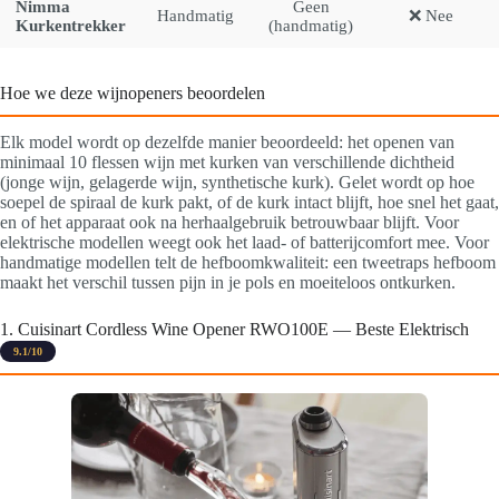
Nimma
Geen
Handmatig
❌ Nee
Kurkentrekker
(handmatig)
Hoe we deze wijnopeners beoordelen
Elk model wordt op dezelfde manier beoordeeld: het openen van
minimaal 10 flessen wijn met kurken van verschillende dichtheid
(jonge wijn, gelagerde wijn, synthetische kurk). Gelet wordt op hoe
soepel de spiraal de kurk pakt, of de kurk intact blijft, hoe snel het gaat,
en of het apparaat ook na herhaalgebruik betrouwbaar blijft. Voor
elektrische modellen weegt ook het laad- of batterijcomfort mee. Voor
handmatige modellen telt de hefboomkwaliteit: een tweetraps hefboom
maakt het verschil tussen pijn in je pols en moeiteloos ontkurken.
1. Cuisinart Cordless Wine Opener RWO100E — Beste Elektrisch
9.1/10