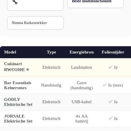
🔧
Beste multifunctioneel
Nimma Kurkentrekker
Model
Type
Energiebron
Foliesnijder
Cuisinart
Elektrisch
Laadstation
✅ Ja
RWO100E ⭐
Bar Essentials
Geen
Handmatig
✅ Ja (mes)
Kelnersmes
(handmatig)
GODLY
Elektrisch
USB-kabel
✅ Ja
Elektrische Set
JORSALE
4x AA
Elektrisch
✅ Ja
Elektrische Set
batterij