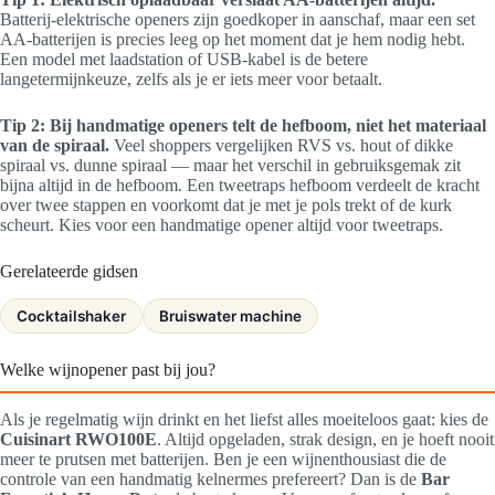
Batterij-elektrische openers zijn goedkoper in aanschaf, maar een set
AA-batterijen is precies leeg op het moment dat je hem nodig hebt.
Een model met laadstation of USB-kabel is de betere
langetermijnkeuze, zelfs als je er iets meer voor betaalt.
Tip 2: Bij handmatige openers telt de hefboom, niet het materiaal
van de spiraal.
Veel shoppers vergelijken RVS vs. hout of dikke
spiraal vs. dunne spiraal — maar het verschil in gebruiksgemak zit
bijna altijd in de hefboom. Een tweetraps hefboom verdeelt de kracht
over twee stappen en voorkomt dat je met je pols trekt of de kurk
scheurt. Kies voor een handmatige opener altijd voor tweetraps.
Gerelateerde gidsen
Cocktailshaker
Bruiswater machine
Welke wijnopener past bij jou?
Als je regelmatig wijn drinkt en het liefst alles moeiteloos gaat: kies de
Cuisinart RWO100E
. Altijd opgeladen, strak design, en je hoeft nooit
meer te prutsen met batterijen. Ben je een wijnenthousiast die de
controle van een handmatig kelnermes prefereert? Dan is de
Bar