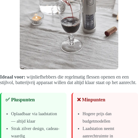
Ideaal voor:
wijnliefhebbers die regelmatig flessen openen en een
stijlvol, batterijvrij apparaat willen dat altijd klaar staat op het aanrecht.
✅ Pluspunten
❌ Minpunten
Oplaadbaar via laadstation
Hogere prijs dan
— altijd klaar
budgetmodellen
Strak zilver design, cadeau-
Laadstation neemt
waardig
aanrechtruimte in