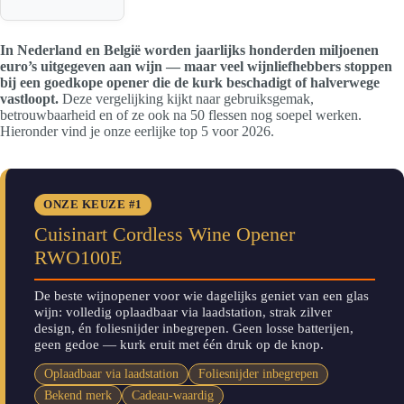
In Nederland en België worden jaarlijks honderden miljoenen
euro’s uitgegeven aan wijn — maar veel wijnliefhebbers stoppen
bij een goedkope opener die de kurk beschadigt of halverwege
vastloopt.
Deze vergelijking kijkt naar gebruiksgemak,
betrouwbaarheid en of ze ook na 50 flessen nog soepel werken.
Hieronder vind je onze eerlijke top 5 voor 2026.
ONZE KEUZE #1
Cuisinart Cordless Wine Opener
RWO100E
De beste wijnopener voor wie dagelijks geniet van een glas
wijn: volledig oplaadbaar via laadstation, strak zilver
design, én foliesnijder inbegrepen. Geen losse batterijen,
geen gedoe — kurk eruit met één druk op de knop.
Oplaadbaar via laadstation
Foliesnijder inbegrepen
Bekend merk
Cadeau-waardig