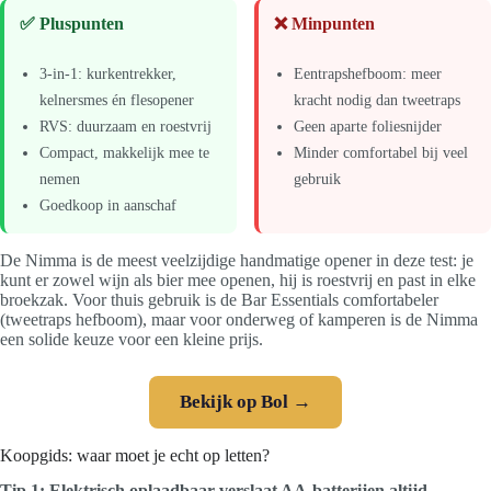
✅ Pluspunten
❌ Minpunten
3-in-1: kurkentrekker,
Eentrapshefboom: meer
kelnersmes én flesopener
kracht nodig dan tweetraps
RVS: duurzaam en roestvrij
Geen aparte foliesnijder
Compact, makkelijk mee te
Minder comfortabel bij veel
nemen
gebruik
Goedkoop in aanschaf
De Nimma is de meest veelzijdige handmatige opener in deze test: je
kunt er zowel wijn als bier mee openen, hij is roestvrij en past in elke
broekzak. Voor thuis gebruik is de Bar Essentials comfortabeler
(tweetraps hefboom), maar voor onderweg of kamperen is de Nimma
een solide keuze voor een kleine prijs.
Bekijk op Bol →
Koopgids: waar moet je echt op letten?
Tip 1: Elektrisch oplaadbaar verslaat AA-batterijen altijd.