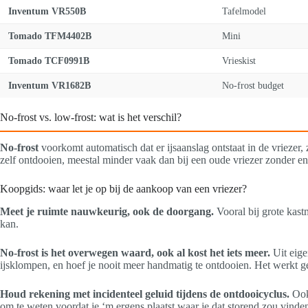
Inventum VR550B
Tafelmodel
Tomado TFM4402B
Mini
Tomado TCF0991B
Vrieskist
Inventum VR1682B
No-frost budget
No-frost vs. low-frost: wat is het verschil?
No-frost
voorkomt automatisch dat er ijsaanslag ontstaat in de vriezer,
zelf ontdooien, meestal minder vaak dan bij een oude vriezer zonder en
Koopgids: waar let je op bij de aankoop van een vriezer?
Meet je ruimte nauwkeurig, ook de doorgang.
Vooral bij grote kast
kan.
No-frost is het overwegen waard, ook al kost het iets meer.
Uit eigen
ijsklompen, en hoef je nooit meer handmatig te ontdooien. Het werkt 
Houd rekening met incidenteel geluid tijdens de ontdooicyclus.
Ook 
om te weten voordat je ‘m ergens plaatst waar je dat storend zou vinde