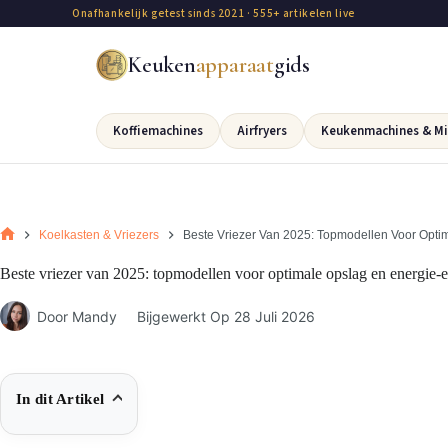
Onafhankelijk getest sinds 2021 · 555+ artikelen live
Keuken
apparaat
gids
Koffiemachines
Airfryers
Keukenmachines & Mi
Koelkasten & Vriezers
Beste Vriezer Van 2025: Topmodellen Voor Optim
Beste vriezer van 2025: topmodellen voor optimale opslag en energie-ef
Door
Mandy
Bijgewerkt Op
28 Juli 2026
In dit Artikel