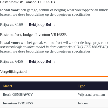
Beste vrieskist: Tomado TCF0991B
Ideaal voor:
een garage, schuur of berging waar vloeroppervlak minder 
baseren we deze beoordeling op de opgegeven specificaties.
Prijs:
ca. €169 —
Bekijk op Bol →
Beste no-frost, budget: Inventum VR1682B
Ideaal voor:
wie het gemak van no-frost wil zonder de hoge prijs van 
oorspronkelijk gelinkte model in deze categorie (CHiQ FSD166NE4E) i
baseren we deze beoordeling op de opgegeven specificaties.
Prijs:
ca. €456 —
Bekijk op Bol →
Vergelijkingstabel
Model
Type
Bosch GSN58AWCV
Vrijstaand premium
Inventum IVR1785S
Inbouw