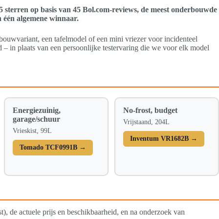
 5 sterren op basis van 45 Bol.com-reviews, de meest onderbouwde
an één algemene winnaar.
inbouwvariant, een tafelmodel of een mini vriezer voor incidenteel
in plaats van een persoonlijke testervaring die we voor elk model
Energiezuinig,
No-frost, budget
garage/schuur
Vrijstaand, 204L
Vrieskist, 99L
Inventum VR1682B →
Tomado TCF0991B →
ost), de actuele prijs en beschikbaarheid, en na onderzoek van