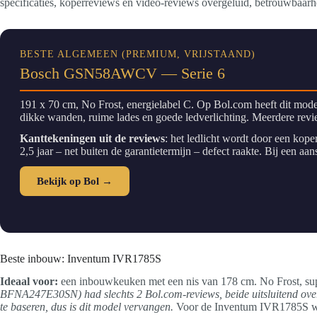
specificaties, koperreviews en video-reviews overgeluid, betrouwbaar
BESTE ALGEMEEN (PREMIUM, VRIJSTAAND)
Bosch GSN58AWCV — Serie 6
191 x 70 cm, No Frost, energielabel C. Op Bol.com heeft dit mode
dikke wanden, ruime lades en goede ledverlichting. Meerdere revi
Kanttekeningen uit de reviews
: het ledlicht wordt door een kope
2,5 jaar – net buiten de garantietermijn – defect raakte. Bij een aa
Bekijk op Bol →
Beste inbouw: Inventum IVR1785S
Ideaal voor:
een inbouwkeuken met een nis van 178 cm. No Frost, super
BFNA247E30SN) had slechts 2 Bol.com-reviews, beide uitsluitend over t
te baseren, dus is dit model vervangen.
Voor de Inventum IVR1785S war