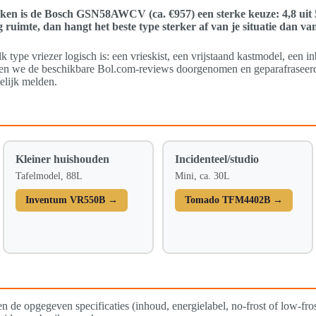
oeken is de Bosch GSN58AWCV (ca. €957) een sterke keuze: 4,8 uit
g ruimte, dan hangt het beste type sterker af van je situatie dan v
k type vriezer logisch is: een vrieskist, een vrijstaand kastmodel, een 
n we de beschikbare Bol.com-reviews doorgenomen en geparafraseerd – 
elijk melden.
Kleiner huishouden
Incidenteel/studio
Tafelmodel, 88L
Mini, ca. 30L
Inventum VR550B →
Tomado TFM4402B →
 en de opgegeven specificaties (inhoud, energielabel, no-frost of low-fr