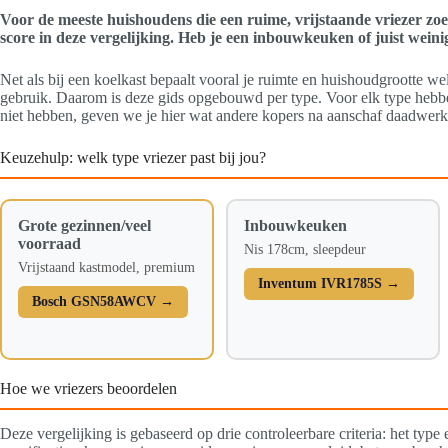
Voor de meeste huishoudens die een ruime, vrijstaande vriezer z
score in deze vergelijking. Heb je een inbouwkeuken of juist weini
Net als bij een koelkast bepaalt vooral je ruimte en huishoudgrootte wel
gebruik. Daarom is deze gids opgebouwd per type. Voor elk type hebbe
niet hebben, geven we je hier wat andere kopers na aanschaf daadwerk
Keuzehulp: welk type vriezer past bij jou?
Grote gezinnen/veel
Inbouwkeuken
voorraad
Nis 178cm, sleepdeur
Vrijstaand kastmodel, premium
Inventum IVR1785S →
Bosch GSN58AWCV →
Hoe we vriezers beoordelen
Deze vergelijking is gebaseerd op drie controleerbare criteria: het type