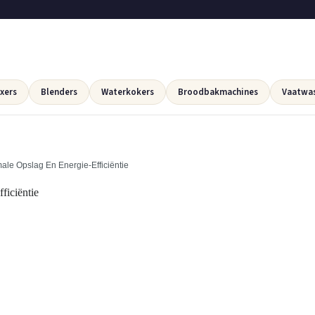
xers
Blenders
Waterkokers
Broodbakmachines
Vaatwa
ale Opslag En Energie-Efficiëntie
ficiëntie