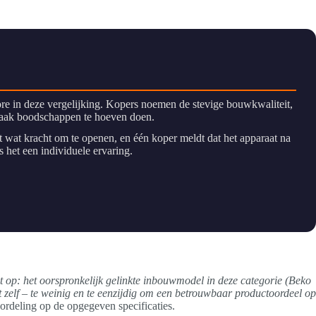
ore in deze vergelijking. Kopers noemen de stevige bouwkwaliteit,
 vaak boodschappen te hoeven doen.
gt wat kracht om te openen, en één koper meldt dat het apparaat na
s het een individuele ervaring.
t op: het oorspronkelijk gelinkte inbouwmodel in deze categorie (Beko
zelf – te weinig en te eenzijdig om een betrouwbaar productoordeel op
deling op de opgegeven specificaties.