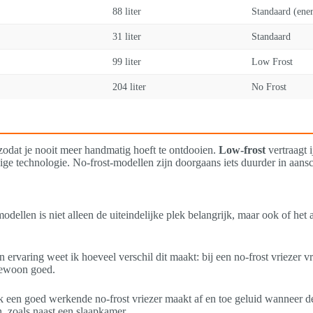
88 liter
Standaard (ener
31 liter
Standaard
99 liter
Low Frost
204 liter
No Frost
 zodat je nooit meer handmatig hoeft te ontdooien.
Low-frost
vertraagt 
ige technologie. No-frost-modellen zijn doorgaans iets duurder in aansc
modellen is niet alleen de uiteindelijke plek belangrijk, maar ook of he
 ervaring weet ik hoeveel verschil dit maakt: bij een no-frost vriezer vri
gewoon goed.
een goed werkende no-frost vriezer maakt af en toe geluid wanneer de a
n, zoals naast een slaapkamer.