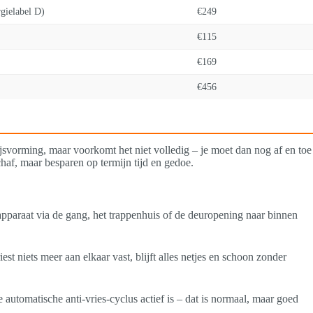
gielabel D)
€249
€115
€169
€456
ijsvorming, maar voorkomt het niet volledig – je moet dan nog af en toe
haf, maar besparen op termijn tijd en gedoe.
t apparaat via de gang, het trappenhuis of de deuropening naar binnen
est niets meer aan elkaar vast, blijft alles netjes en schoon zonder
utomatische anti-vries-cyclus actief is – dat is normaal, maar goed