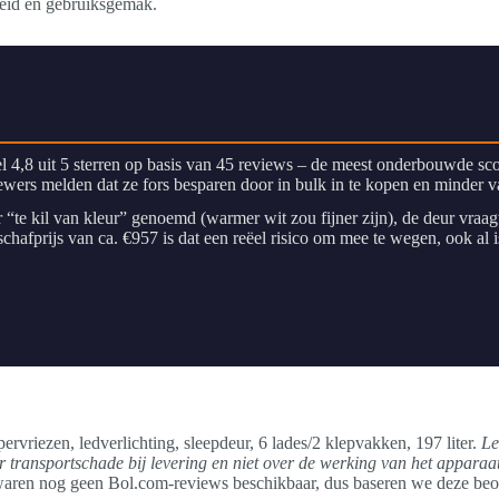
heid en gebruiksgemak.
l 4,8 uit 5 sterren op basis van 45 reviews – de meest onderbouwde sc
ewers melden dat ze fors besparen door in bulk in te kopen en minder
r “te kil van kleur” genoemd (warmer wit zou fijner zijn), de deur vraa
nschafprijs van ca. €957 is dat een reëel risico om mee te wegen, ook al i
vriezen, ledverlichting, sleepdeur, 6 lades/2 klepvakken, 197 liter.
Le
ransportschade bij levering en niet over de werking van het apparaat 
en nog geen Bol.com-reviews beschikbaar, dus baseren we deze beoor