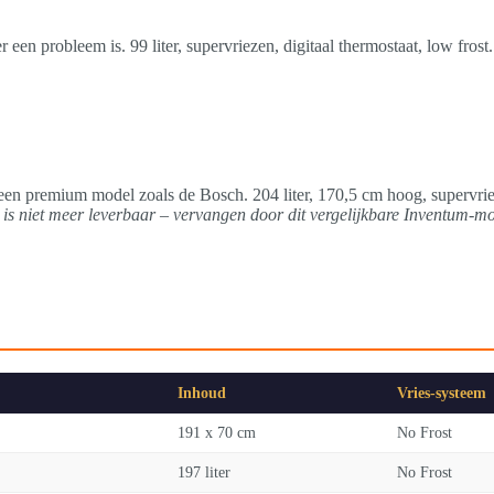
een probleem is. 99 liter, supervriezen, digitaal thermostaat, low fro
een premium model zoals de Bosch. 204 liter, 170,5 cm hoog, supervriez
s niet meer leverbaar – vervangen door dit vergelijkbare Inventum-mo
Inhoud
Vries-systeem
191 x 70 cm
No Frost
197 liter
No Frost