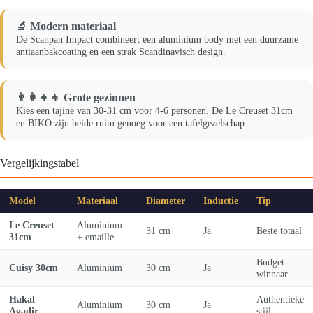
🔬 Modern materiaal
De Scanpan Impact combineert een aluminium body met een duurzame
antiaanbakcoating en een strak Scandinavisch design.
👨‍👩‍👧‍👦 Grote gezinnen
Kies een tajine van 30-31 cm voor 4-6 personen. De Le Creuset 31cm
en BIKO zijn beide ruim genoeg voor een tafelgezelschap.
Vergelijkingstabel
Model
Materiaal
Diameter
Inductie
Tip
Le Creuset
Aluminium
31 cm
Ja
Beste totaal
31cm
+ emaille
Budget-
Cuisy 30cm
Aluminium
30 cm
Ja
winnaar
Hakal
Authentieke
Aluminium
30 cm
Ja
Agadir
stijl