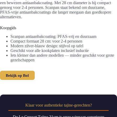
een bewezen antiaanbakcoating. Met 28 cm diameter is hij compact
genoeg voor 2-4 personen. Scanpan staat bekend om duurzame,
PFAS-vrije antiaanbakcoatings die langer meegaan dan goedkopere
alternatieven.
Koopgids
Scanpan antiaanbakcoating: PFAS-vrij en duurzaam
Compact formaat 28 cm: voor 2-4 personen
Modern zilver-blauw design: stijlvol op tafel
Geschikt voor alle kookplaten inclusief inductie
Iets kleiner dan andere modellen — minder geschikt voor grote
gezelschappen
Bekijk op Bol
Klaar voor authentieke tajine-gerechten?
De Le Creuset Tajine 31cm is onze winnaar: superieure