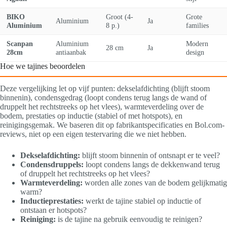
BIKO
Groot (4-
Grote
Aluminium
Ja
Aluminium
8 p.)
families
Scanpan
Aluminium
Modern
28 cm
Ja
28cm
antiaanbak
design
Hoe we tajines beoordelen
Deze vergelijking let op vijf punten: dekselafdichting (blijft stoom
binnenin), condensgedrag (loopt condens terug langs de wand of
druppelt het rechtstreeks op het vlees), warmteverdeling over de
bodem, prestaties op inductie (stabiel of met hotspots), en
reinigingsgemak. We baseren dit op fabrikantspecificaties en Bol.com-
reviews, niet op een eigen testervaring die we niet hebben.
Dekselafdichting:
blijft stoom binnenin of ontsnapt er te veel?
Condensdruppels:
loopt condens langs de dekkenwand terug
of druppelt het rechtstreeks op het vlees?
Warmteverdeling:
worden alle zones van de bodem gelijkmatig
warm?
Inductieprestaties:
werkt de tajine stabiel op inductie of
ontstaan er hotspots?
Reiniging:
is de tajine na gebruik eenvoudig te reinigen?