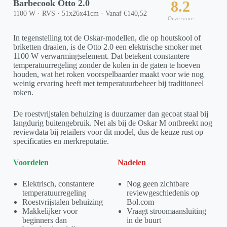
Barbecook Otto 2.0
8.2
1100 W · RVS · 51x26x41cm · Vanaf €140,52
Onze score
In tegenstelling tot de Oskar-modellen, die op houtskool of
briketten draaien, is de Otto 2.0 een elektrische smoker met
1100 W verwarmingselement. Dat betekent constantere
temperatuurregeling zonder de kolen in de gaten te hoeven
houden, wat het roken voorspelbaarder maakt voor wie nog
weinig ervaring heeft met temperatuurbeheer bij traditioneel
roken.
De roestvrijstalen behuizing is duurzamer dan gecoat staal bij
langdurig buitengebruik. Net als bij de Oskar M ontbreekt nog
reviewdata bij retailers voor dit model, dus de keuze rust op
specificaties en merkreputatie.
Voordelen
Nadelen
Elektrisch, constantere
Nog geen zichtbare
temperatuurregeling
reviewgeschiedenis op
Roestvrijstalen behuizing
Bol.com
Makkelijker voor
Vraagt stroomaansluiting
beginners dan
in de buurt