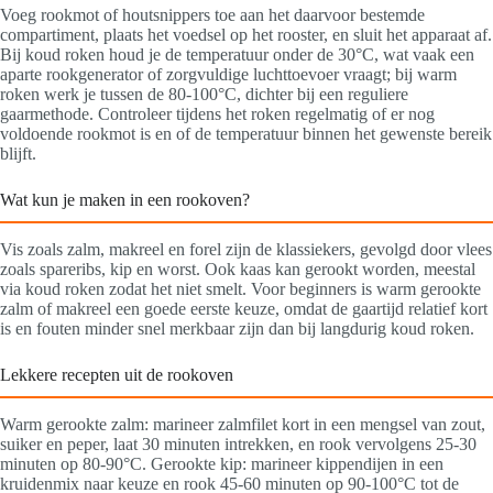
Voeg rookmot of houtsnippers toe aan het daarvoor bestemde
compartiment, plaats het voedsel op het rooster, en sluit het apparaat af.
Bij koud roken houd je de temperatuur onder de 30°C, wat vaak een
aparte rookgenerator of zorgvuldige luchttoevoer vraagt; bij warm
roken werk je tussen de 80-100°C, dichter bij een reguliere
gaarmethode. Controleer tijdens het roken regelmatig of er nog
voldoende rookmot is en of de temperatuur binnen het gewenste bereik
blijft.
Wat kun je maken in een rookoven?
Vis zoals zalm, makreel en forel zijn de klassiekers, gevolgd door vlees
zoals spareribs, kip en worst. Ook kaas kan gerookt worden, meestal
via koud roken zodat het niet smelt. Voor beginners is warm gerookte
zalm of makreel een goede eerste keuze, omdat de gaartijd relatief kort
is en fouten minder snel merkbaar zijn dan bij langdurig koud roken.
Lekkere recepten uit de rookoven
Warm gerookte zalm: marineer zalmfilet kort in een mengsel van zout,
suiker en peper, laat 30 minuten intrekken, en rook vervolgens 25-30
minuten op 80-90°C. Gerookte kip: marineer kippendijen in een
kruidenmix naar keuze en rook 45-60 minuten op 90-100°C tot de