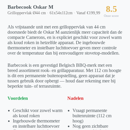
Barbecook Oskar M
8.5
Grilloppervlak Ø44 cm · 61x54x112cm · Vanaf €199,99
Onze score
Als vrijstaande unit met een grilloppervlak van 44 cm
doorsnede biedt de Oskar M aanzienlijk meer capaciteit dan de
compacte Camerons, en is expliciet geschikt voor zowel warm
als koud roken in hetzelfde apparaat. De ingebouwde
thermometer en instelbare luchttoevoer geven meer controle
over de temperatuur dan bij eenvoudigere stovetop-modellen.
Barbecook is een gevestigd Belgisch BBQ-merk met een
breed assortiment rook- en grillapparatuur. Met 112 cm hoogte
is dit een permanente buitenopstelling, geen apparaat dat je
tussen gebruik door opbergt — houd daar rekening mee bij
beperkte tuin- of terrasruimte.
Voordelen
Nadelen
Geschikt voor zowel warm
Vraagt permanente
als koud roken
buitenruimte (112 cm
Ingebouwde thermometer
hoog)
en instelbare luchttoevoer
Nog geen zichtbare