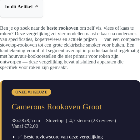
In dit Artikel
Ben je op zoek naar de
beste rookoven
om zelf vis, vlees of kaas te
roken? Deze vergelijking zet vier modellen naast elkaar na onderzoek
van specificaties, koperreviews en actuele prijzen — van een compacte
stovetop-rookoven tot een grote elektrische smoker voor buiten. Een
kanttekening vooraf: dit segment overlapt in productaanbod regelmatig
met houtvuur-kooktoestellen die niet primair voor roken zijn
ontworpen — deze vergelijking bevat uitsluitend apparaten die
specifiek voor roken zijn gemaakt.
ONZE #1 KEUZE
Camerons Rookoven Groot
38x28x8,5 cm | Stovetop | 4,7 sterren (23 reviews) |
Vanaf €72,00
✅ Beste reviewscore van deze vergelijking