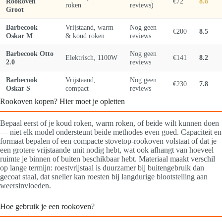
Rookoven
€72
8.8
roken
reviews)
Groot
Barbecook
Vrijstaand, warm
Nog geen
€200
8.5
Oskar M
& koud roken
reviews
Barbecook Otto
Nog geen
Elektrisch, 1100W
€141
8.2
2.0
reviews
Barbecook
Vrijstaand,
Nog geen
€230
7.8
Oskar S
compact
reviews
Rookoven kopen? Hier moet je opletten
Bepaal eerst of je koud roken, warm roken, of beide wilt kunnen doen
— niet elk model ondersteunt beide methodes even goed. Capaciteit en
formaat bepalen of een compacte stovetop-rookoven volstaat of dat je
een grotere vrijstaande unit nodig hebt, wat ook afhangt van hoeveel
ruimte je binnen of buiten beschikbaar hebt. Materiaal maakt verschil
op lange termijn: roestvrijstaal is duurzamer bij buitengebruik dan
gecoat staal, dat sneller kan roesten bij langdurige blootstelling aan
weersinvloeden.
Hoe gebruik je een rookoven?