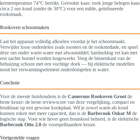
kerntemperatuur 74°C bereikt. Gerookte kaas: rook jonge belegen kaas
circa 2 uur koud (onder de 30°C) voor een milde, geïnfuseerde
rooksmaak.
Rookoven schoonmaken
Laat het apparaat volledig afkoelen voordat je het schoonmaakt.
Verwijder losse onderdelen zoals roosters en de rookmotlade, en spoel
deze om onder warm water met afwasmiddel; hardnekkig vet kan met
een zachte borstel worden losgeweekt. Veeg de binnenkant van de
behuizing schoon met een vochtige doek — bij elektrische modellen
nooit het verwarmingselement onderdompelen in water.
Conclusie
Voor de meeste huishoudens is de
Camerons Rookoven Groot
de
beste keuze: de beste reviewscore van deze vergelijking, compact en
bruikbaar op een gewone kookplaat. Wil je zowel warm als koud
kunnen roken met meer capaciteit, dan is de
Barbecook Oskar M
de
logische stap. Voor wie liever geen houtskool beheert, is de elektrische
Barbecook Otto 2.0
de voorspelbaardere keuze.
Veelgestelde vragen