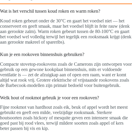
Wat is het verschil tussen koud roken en warm roken?
Koud roken gebeurt onder de 30°C en gaart het voedsel niet — het
conserveert en geeft smaak, maar het voedsel blijft in feite rauw (denk
aan gerookte zalm). Warm roken gebeurt tussen de 80-100°C en gaart
het voedsel wel volledig terwijl het tegelijk een rooksmaak krijgt (denk
aan gerookte makreel of spareribs).
Kun je een rookoven binnenshuis gebruiken?
Compacte stovetop-rookovens zoals de Camerons zijn ontworpen voor
gebruik op een gewone kookplaat binnenshuis, mits er voldoende
ventilatie is — zet de afzuigkap aan of open een raam, want er komt
altijd wat rook vrij. Grotere elektrische of vrijstaande rookovens zoals
de Barbecook-modellen zijn primair bedoeld voor buitengebruik.
Welk hout of rookmot gebruik je voor een rookoven?
Fijne rookmot van hardhout zoals eik, beuk of appel wordt het meest
gebruikt en geeft een milde, veelzijdige rooksmaak. Sterkere
houtsoorten zoals hickory of mesquite geven een intensere smaak die
goed past bij rood vlees, terwijl mildere soorten zoals appel of kers
beter passen bij vis en kip.