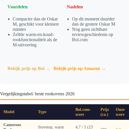
Voordelen
Nadelen
Compacter dan de Oskar
Op dit moment duurder
M, geschikt voor kleinere
dan de grotere Oskar M
ruimtes
Nog geen zichtbare
Zelfde warm-en-koud-
reviewgeschiedenis op
rookfunctionaliteit als de
Bol.com
M-uitvoering
Bekijk prijs op Bol →
Bekijk prijs op Amazon →
Vergelijkingstabel: beste rookovens 2026
Bol.com-
Prijs
Onze
Model
Type
score
(ca.)
score
Camerons
Stovetop, warm
4,7 / 5 (23