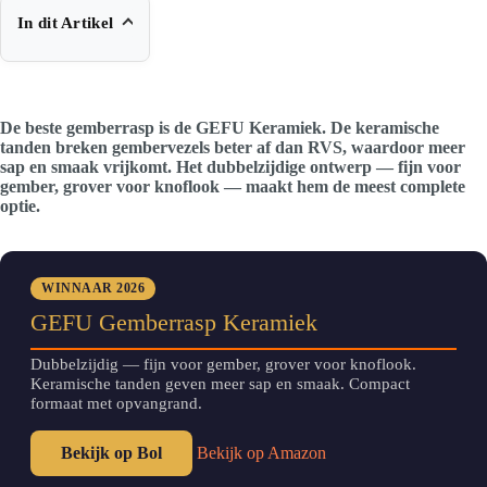
In dit Artikel
De beste gemberrasp is de GEFU Keramiek. De keramische
tanden breken gembervezels beter af dan RVS, waardoor meer
sap en smaak vrijkomt. Het dubbelzijdige ontwerp — fijn voor
gember, grover voor knoflook — maakt hem de meest complete
optie.
WINNAAR 2026
GEFU Gemberrasp Keramiek
Dubbelzijdig — fijn voor gember, grover voor knoflook.
Keramische tanden geven meer sap en smaak. Compact
formaat met opvangrand.
Bekijk op Bol
Bekijk op Amazon