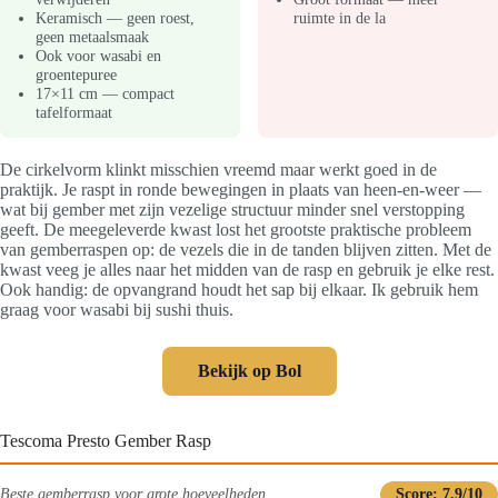
Keramisch — geen roest,
ruimte in de la
geen metaalsmaak
Ook voor wasabi en
groentepuree
17×11 cm — compact
tafelformaat
De cirkelvorm klinkt misschien vreemd maar werkt goed in de
praktijk. Je raspt in ronde bewegingen in plaats van heen-en-weer —
wat bij gember met zijn vezelige structuur minder snel verstopping
geeft. De meegeleverde kwast lost het grootste praktische probleem
van gemberraspen op: de vezels die in de tanden blijven zitten. Met de
kwast veeg je alles naar het midden van de rasp en gebruik je elke rest.
Ook handig: de opvangrand houdt het sap bij elkaar. Ik gebruik hem
graag voor wasabi bij sushi thuis.
Bekijk op Bol
Tescoma Presto Gember Rasp
Beste gemberrasp voor grote hoeveelheden
Score: 7.9/10