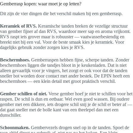
Gemberrasp kopen: waar moet je op letten?
Dit zijn de vier dingen die het verschil maken bij een gemberrasp.
Keramiek of RVS.
Keramische tanden breken de vezelige structuur
van gember fijner af dan RVS, waardoor meer sap en aroma vrijkomt.
RVS raspt iets grover maar is robuuster — vaatwasserbestendig en
breekt niet bij een val. Voor de beste smaak kies je keramiek. Voor
dagelijks gebruik zonder zorgen kies je RVS.
Beschermhoes.
Gemberraspen hebben fijne, scherpe tanden. Zonder
beschermhoes liggen die tandjes bloot in je keukenladen. Dat is niet
alleen gevaarlijk voor je vingers, het zorgt er ook voor dat de tanden
sneller bot worden door contact met ander bestek. De EPIN heeft een
beschermhoes — een klein detail met groot praktisch verschil.
Gember schillen of niet.
Verse gember hoef je niet te schillen voor het
raspen. De schil is dun en eetbaar. Wel even goed wassen. Bij oudere
gember met een dikkere, iets drogere schil snij je de schil er beter af —
dat gaat sneller met de bolle kant van een theelepel dan met een
dunschiller.
Schoonmaken.
Gembervezels drogen snel op in de tanden. Spoel de
rasp altijd direct na gebruik af, niet pas na het koken. Een klein