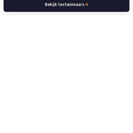
Bekijk testwinnaars
→
Keuken Apparaat Gids
De plek voor betrouwbare tests, reviews en gidsen over
keukenapparatuur. Vergelijk en maak de beste keuze voor jouw