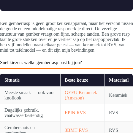
Een gemberrasp is geen groot keukenapparaat, maar het verschil tussen
de goede en een middelmatige rasp merk je direct. De vezelige
structuur van gember vraagt om fijne, scherpe tanden. Een grove rasp
laat te grote stukken over en je verliest sap op het raspoppervlak. Ik
heb vijf modellen naast elkaar getest — van keramiek tot RVS, van
mini tot tafelmodel — en dit zijn mijn bevindingen.
Snel kiezen: welke gemberrasp past bij jou?
Situatie
Beste keuze
Materiaal
Meeste smaak — ook voor
GEFU Keramiek
Keramiek
knoflook
(Amazon)
Dagelijks gebruik,
EPIN RVS
RVS
vaatwasserbestendig
Gembershots en
3BMT RVS
RVS
gemberthee