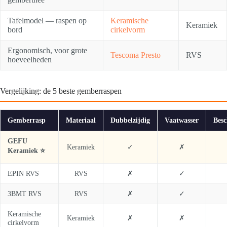
Tafelmodel — raspen op
Keramische
Keramiek
bord
cirkelvorm
Ergonomisch, voor grote
Tescoma Presto
RVS
hoeveelheden
Vergelijking: de 5 beste gemberraspen
Gemberrasp
Materiaal
Dubbelzijdig
Vaatwasser
Bes
GEFU
Keramiek
✓
✗
Keramiek ⭐
EPIN RVS
RVS
✗
✓
3BMT RVS
RVS
✗
✓
Keramische
Keramiek
✗
✗
cirkelvorm