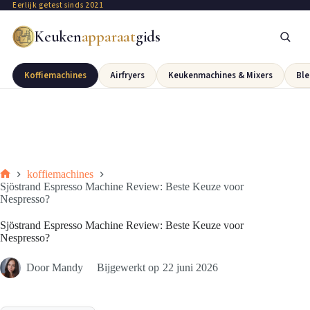
Eerlijk getest sinds 2021
Keuken
apparaat
gids
Koffiemachines
Airfryers
Keukenmachines & Mixers
Ble
koffiemachines
Sjöstrand Espresso Machine Review: Beste Keuze voor
Nespresso?
Sjöstrand Espresso Machine Review: Beste Keuze voor
Nespresso?
Door
Mandy
Bijgewerkt op
22 juni 2026