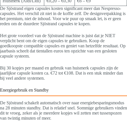
Huismerk (Aldi/Lidl)
€0,20 – €0,30
€6 – €9
De Sjöstrand eigen capsules kosten significant meer dan Nespresso-
capsules. Het verschil zit niet in de koffie zelf. De designverpakking is
het premium, niet de inhoud. Voor wie puur op smaak let, is er geen
reden om de duurdere Sjöstrand capsules te kopen.
Het grote voordeel van de Sjöstrand machine is juist dat je NIET
verplicht bent om de eigen capsules te gebruiken. Koop de
goedkoopste compatible capsules en geniet van hetzelfde resultaat. Op
jaarbasis scheelt dat tientallen euros ten opzichte van een gesloten
capsule systeem.
Bij 30 kopjes per maand en gebruik van huismerk capsules zijn de
jaarlijkse capsule kosten ca. €72 tot €108. Dat is een stuk minder dan
bij veel andere systemen.
Energiegebruik en Standby
De Sjöstrand schakelt automatisch over naar energiebesparingsmodus
na 28 minuten standby. Dat is relatief snel. Sommige gebruikers vinden
dit te vroeg, zeker als je meerdere kopjes wil zetten met tussenpozen
van twintig minuten of meer.