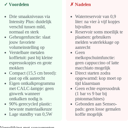
✓ Voordelen
✗ Nadelen
Drie smaakniveaus via
Waterreservoir van 0,9
Intensity Plus: duidelijk
liter: na vier à vijf kopjes
verschil tussen mild,
bijvullen
normaal en sterk
Reservoir soms moeilijk te
Geheugenfunctie: slaat
plaatsen: gebruikers
jouw favoriete
melden waterlekkage op
volumeinstelling op
aanrecht
Verstelbare metalen
Geen
koffietuit: past bij kleine
melkopschuimfunctie:
espressokopjes en grote
geen cappuccino of latte
mokken
macchiato mogelijk
Compact (15,5 cm breed):
Direct starten zodra
past op elk aanrecht
opgewarmd: kop moet op
Eigen ontkalkprogramma
tijd klaarstaan
met CALC-lampje: geen
Geen echte espressodruk
giswerk wanneer
(1 bar vs 9 bar bij
ontkalken nodig is
pistonmachines)
90% gerecycled plastic:
Gebonden aan Senseo-
bewuste materiaalkeuze
pads: geen losse gemalen
Lage standby van 0,5W
koffie mogelijk
Vergelijking met concurrenten