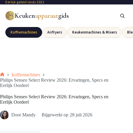
Eerlijk getest sinds 2021
Keuken
apparaat
gids
Koffiemachines
Airfryers
Keukenmachines & Mixers
Ble
koffiemachines
Philips Senseo Select Review 2026: Ervaringen, Specs en
Eerlijk Oordeel
Philips Senseo Select Review 2026: Ervaringen, Specs en
Eerlijk Oordeel
Door
Mandy
Bijgewerkt op
28 juli 2026