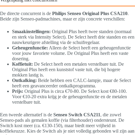
De directe concurrent is de
Philips Senseo Original Plus CSA210
.
Beide zijn Senseo-padmachines, maar er zijn concrete verschillen:
Smaakinstellingen:
Original Plus heeft twee standen (normaal
en sterk via Intensity Select). De Select heeft drie standen en een
nauwkeurigere afstelling via de schuifregelaar.
Geheugenfunctie:
Alleen de Select heeft een geheugenfunctie
voor jouw favoriete volume. De Original Plus heeft een vaste
dosering.
Koffietuit:
De Select heeft een metalen verstelbare tuit. De
Original Plus heeft een kunststof vaste tuit, die bij hogere
mokken lastig is.
Ontkalking:
Beide hebben een CALC-lampje, maar de Select
heeft een geavanceerder ontkalkprogramma.
Prijs:
Original Plus is circa €70-80. De Select kost €80-100.
Voor €10-20 extra krijg je de geheugenfunctie en de metalen
verstelbare tuit.
Een tweede alternatief is de
Senseo Switch CSA211
, die zowel
Senseo-pads als gemalen koffie (via filterhouder) ondersteunt. De
Switch kost meer (ca. €130-150), maar biedt meer vrijheid in
koffiekeuzze. Kies de Switch als je niet volledig gebonden wil zijn aan