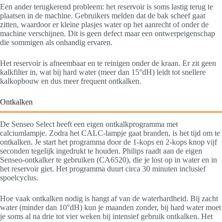
Een ander terugkerend probleem: het reservoir is soms lastig terug te
plaatsen in de machine. Gebruikers melden dat de bak scheef gaat
zitten, waardoor er kleine plasjes water op het aanrecht of onder de
machine verschijnen. Dit is geen defect maar een ontwerpeigenschap
die sommigen als onhandig ervaren.
Het reservoir is afneembaar en te reinigen onder de kraan. Er zit geen
kalkfilter in, wat bij hard water (meer dan 15°dH) leidt tot snellere
kalkopbouw en dus meer frequent ontkalken.
Ontkalken
De Senseo Select heeft een eigen ontkalkprogramma met
calciumlampje. Zodra het CALC-lampje gaat branden, is het tijd om te
ontkalken. Je start het programma door de 1-kops en 2-kops knop vijf
seconden tegelijk ingedrukt te houden. Philips raadt aan de eigen
Senseo-ontkalker te gebruiken (CA6520), die je lost op in water en in
het reservoir giet. Het programma duurt circa 30 minuten inclusief
spoelcyclus.
Hoe vaak ontkalken nodig is hangt af van de waterhardheid. Bij zacht
water (minder dan 10°dH) kun je maanden zonder, bij hard water moet
je soms al na drie tot vier weken bij intensief gebruik ontkalken. Het