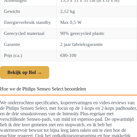
Afmetingen
15,5 x 31 x 31 cm (B x D x H)
Gewicht
2,12 kg
Energieverbruik standby
Max 0,5 W
Gerecycled materiaal
90% gerecycled plastic
Garantie
2 jaar fabrieksgarantie
Prijs (ca.)
€80-100
Bekijk op Bol →
Hoe we de Philips Senseo Select beoordelen
We onderzochten specificaties, koperervaringen en video-reviews van
de Philips Senseo Select, met focus op de 1-kops en 2-kops padhouder,
en de drie smaakniveaus van de Intensity Plus-regelaar met
verschillende Senseo-pads, van mild tot espresso-pad. De opwarmtijd
heb ik drie keer gemeten met een stopwatch, en ik heb het
waterreservoir bewust tot bijna leeg laten raken om te zien hoe de
machine reageert. Ook het ontkalkingsprogramma en hoe makkelijk