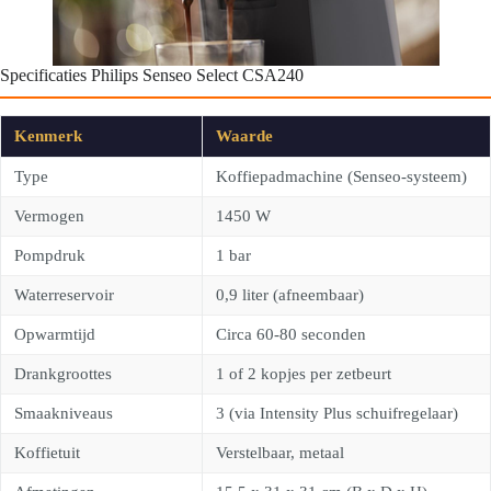
Specificaties Philips Senseo Select CSA240
Kenmerk
Waarde
Type
Koffiepadmachine (Senseo-systeem)
Vermogen
1450 W
Pompdruk
1 bar
Waterreservoir
0,9 liter (afneembaar)
Opwarmtijd
Circa 60-80 seconden
Drankgroottes
1 of 2 kopjes per zetbeurt
Smaakniveaus
3 (via Intensity Plus schuifregelaar)
Koffietuit
Verstelbaar, metaal