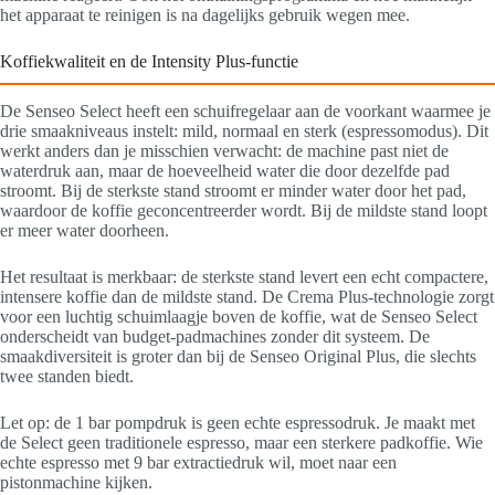
het apparaat te reinigen is na dagelijks gebruik wegen mee.
Koffiekwaliteit en de Intensity Plus-functie
De Senseo Select heeft een schuifregelaar aan de voorkant waarmee je
drie smaakniveaus instelt: mild, normaal en sterk (espressomodus). Dit
werkt anders dan je misschien verwacht: de machine past niet de
waterdruk aan, maar de hoeveelheid water die door dezelfde pad
stroomt. Bij de sterkste stand stroomt er minder water door het pad,
waardoor de koffie geconcentreerder wordt. Bij de mildste stand loopt
er meer water doorheen.
Het resultaat is merkbaar: de sterkste stand levert een echt compactere,
intensere koffie dan de mildste stand. De Crema Plus-technologie zorgt
voor een luchtig schuimlaagje boven de koffie, wat de Senseo Select
onderscheidt van budget-padmachines zonder dit systeem. De
smaakdiversiteit is groter dan bij de Senseo Original Plus, die slechts
twee standen biedt.
Let op: de 1 bar pompdruk is geen echte espressodruk. Je maakt met
de Select geen traditionele espresso, maar een sterkere padkoffie. Wie
echte espresso met 9 bar extractiedruk wil, moet naar een
pistonmachine kijken.