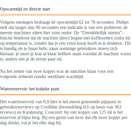
Opwarmtijd en directe start
Volgens metingen bedraagt de opwarmtijd 62 tot 78 seconden. Philips
stelt dat langer dan 90 seconden een indicatie is van een probleem; de
meeste machines zitten hier ruim onder. De “Onmiddellijk starten”-
functie betekent dat de machine direct begint met koffiezetten zodra hij
op temperatuur is, zonder dat je een extra knop hoeft in te drukken. Dit
is handig als je haast hebt, maar sommige gebruikers storen zich
hieraan: je moet je kop al klaar hebben staan voordat de machine warm
is, anders mis je de eerste paar ml.
Na het zetten van twee kopjes was de machine klaar voor een
volgende zetbeurt zonder merkbare wachttijd.
Waterreservoir: het kritieke punt
Het waterreservoir van 0,9 liter is het meest genoemde pijnpunt in
gebruikersreviews op Coolblue (beoordeling 8,6 op basis van 363
reviews) en Kieskeurig. Concreet: bij vier kopjes van 125 ml is het
reservoir al bijna leeg. Bij een gezin van twee dat elk twee kopjes per
dag drinkt, vul je het elke dag bij.