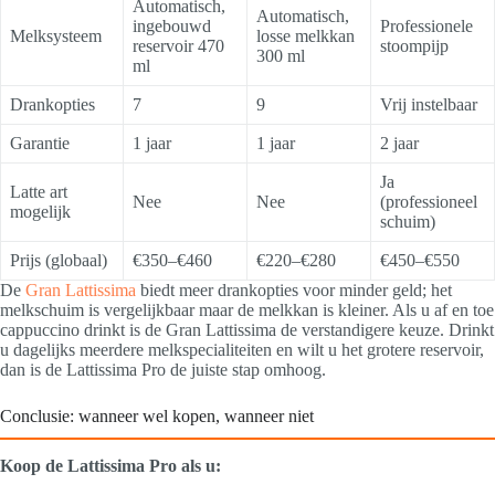
Automatisch,
Automatisch,
ingebouwd
Professionele
Melksysteem
losse melkkan
reservoir 470
stoompijp
300 ml
ml
Drankopties
7
9
Vrij instelbaar
Garantie
1 jaar
1 jaar
2 jaar
Ja
Latte art
Nee
Nee
(professioneel
mogelijk
schuim)
Prijs (globaal)
€350–€460
€220–€280
€450–€550
De
Gran Lattissima
biedt meer drankopties voor minder geld; het
melkschuim is vergelijkbaar maar de melkkan is kleiner. Als u af en toe
cappuccino drinkt is de Gran Lattissima de verstandigere keuze. Drinkt
u dagelijks meerdere melkspecialiteiten en wilt u het grotere reservoir,
dan is de Lattissima Pro de juiste stap omhoog.
Conclusie: wanneer wel kopen, wanneer niet
Koop de Lattissima Pro als u: