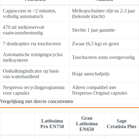
Cappuccino in <2 minuten,
Melkopschuimer slijt na 2-3 jaar
volledig automatisch
(bekende klacht)
470 ml melkreservoir
Slechts 1 jaar garantie
vaatwasserbestendig
7 drankopties via touchscreen
Zwaar (6,5 kg) en groot
Automatische reinigingscyclus
Touchscreen soms overgevoelig
melksysteem
Ontkalkingindicator op basis
Hoge aanschafprijs
van waterhardheid
Nespresso recyclingprogramma
Alleen compatibel met
voor capsules
Nespresso Original capsules
Vergelijking met directe concurrenten
Gran
Lattissima
Sage
Lattissima
Pro EN750
Creatista Plus
EN650