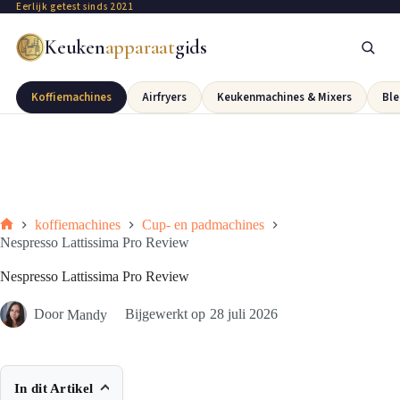
Eerlijk getest sinds 2021
Keuken
apparaat
gids
Koffiemachines
Airfryers
Keukenmachines & Mixers
Ble
koffiemachines
Cup- en padmachines
Nespresso Lattissima Pro Review
Nespresso Lattissima Pro Review
Door
Mandy
Bijgewerkt op
28 juli 2026
In dit Artikel