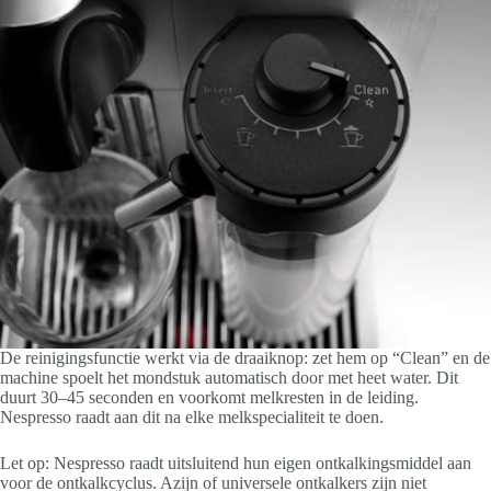
De reinigingsfunctie werkt via de draaiknop: zet hem op “Clean” en de
machine spoelt het mondstuk automatisch door met heet water. Dit
duurt 30–45 seconden en voorkomt melkresten in de leiding.
Nespresso raadt aan dit na elke melkspecialiteit te doen.
Let op: Nespresso raadt uitsluitend hun eigen ontkalkingsmiddel aan
voor de ontkalkcyclus. Azijn of universele ontkalkers zijn niet