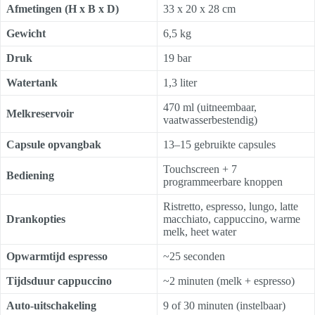
Afmetingen (H x B x D)
33 x 20 x 28 cm
Gewicht
6,5 kg
Druk
19 bar
Watertank
1,3 liter
470 ml (uitneembaar,
Melkreservoir
vaatwasserbestendig)
Capsule opvangbak
13–15 gebruikte capsules
Touchscreen + 7
Bediening
programmeerbare knoppen
Ristretto, espresso, lungo, latte
Drankopties
macchiato, cappuccino, warme
melk, heet water
Opwarmtijd espresso
~25 seconden
Tijdsduur cappuccino
~2 minuten (melk + espresso)
Auto-uitschakeling
9 of 30 minuten (instelbaar)