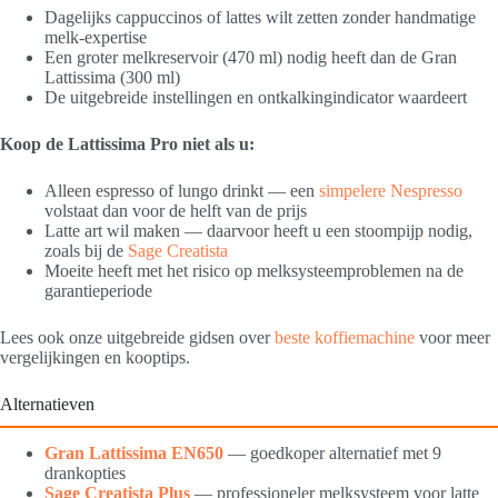
Dagelijks cappuccinos of lattes wilt zetten zonder handmatige
melk-expertise
Een groter melkreservoir (470 ml) nodig heeft dan de Gran
Lattissima (300 ml)
De uitgebreide instellingen en ontkalkingindicator waardeert
Koop de Lattissima Pro niet als u:
Alleen espresso of lungo drinkt — een
simpelere Nespresso
volstaat dan voor de helft van de prijs
Latte art wil maken — daarvoor heeft u een stoompijp nodig,
zoals bij de
Sage Creatista
Moeite heeft met het risico op melksysteemproblemen na de
garantieperiode
Lees ook onze uitgebreide gidsen over
beste koffiemachine
voor meer
vergelijkingen en kooptips.
Alternatieven
Gran Lattissima EN650
— goedkoper alternatief met 9
drankopties
Sage Creatista Plus
— professioneler melksysteem voor latte