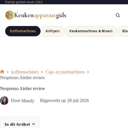
Eerlijk getest sinds 2021
Keuken
apparaat
gids
Koffiemachines
Airfryers
Keukenmachines & Mixers
Ble
koffiemachines
Cup- en padmachines
Nespresso Atelier review
Nespresso Atelier review
Door
Mandy
Bijgewerkt op
28 juli 2026
In dit Artikel