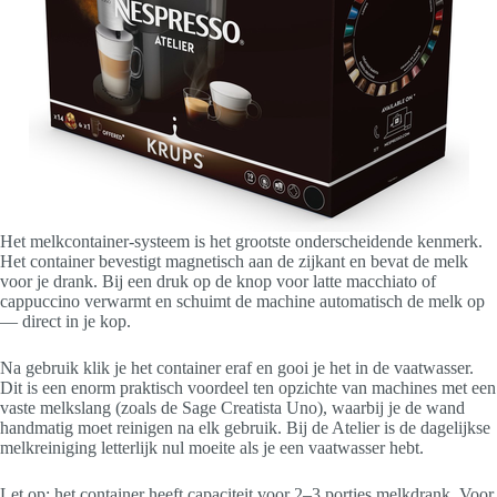
Het melkcontainer-systeem is het grootste onderscheidende kenmerk.
Het container bevestigt magnetisch aan de zijkant en bevat de melk
voor je drank. Bij een druk op de knop voor latte macchiato of
cappuccino verwarmt en schuimt de machine automatisch de melk op
— direct in je kop.
Na gebruik klik je het container eraf en gooi je het in de vaatwasser.
Dit is een enorm praktisch voordeel ten opzichte van machines met een
vaste melkslang (zoals de Sage Creatista Uno), waarbij je de wand
handmatig moet reinigen na elk gebruik. Bij de Atelier is de dagelijkse
melkreiniging letterlijk nul moeite als je een vaatwasser hebt.
Let op: het container heeft capaciteit voor 2–3 porties melkdrank. Voor