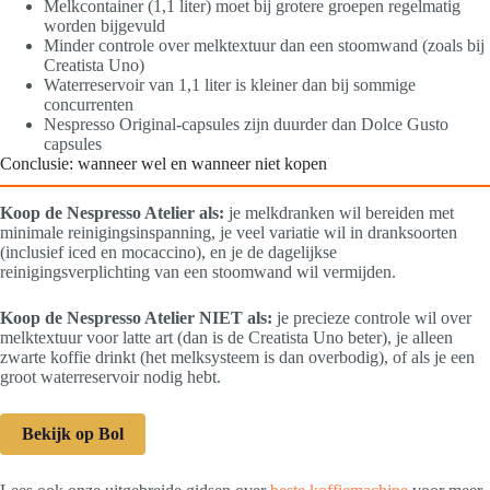
Melkcontainer (1,1 liter) moet bij grotere groepen regelmatig
worden bijgevuld
Minder controle over melktextuur dan een stoomwand (zoals bij
Creatista Uno)
Waterreservoir van 1,1 liter is kleiner dan bij sommige
concurrenten
Nespresso Original-capsules zijn duurder dan Dolce Gusto
capsules
Conclusie: wanneer wel en wanneer niet kopen
Koop de Nespresso Atelier als:
je melkdranken wil bereiden met
minimale reinigingsinspanning, je veel variatie wil in dranksoorten
(inclusief iced en mocaccino), en je de dagelijkse
reinigingsverplichting van een stoomwand wil vermijden.
Koop de Nespresso Atelier NIET als:
je precieze controle wil over
melktextuur voor latte art (dan is de Creatista Uno beter), je alleen
zwarte koffie drinkt (het melksysteem is dan overbodig), of als je een
groot waterreservoir nodig hebt.
Bekijk op Bol