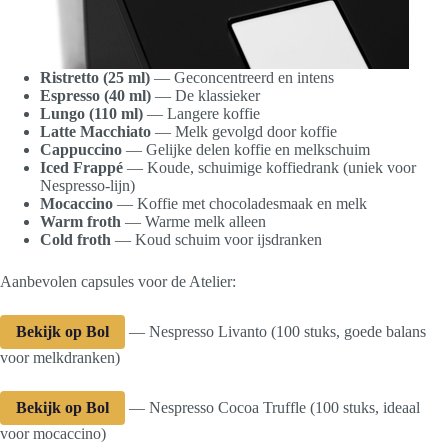
Ristretto (25 ml)
— Geconcentreerd en intens
Espresso (40 ml)
— De klassieker
Lungo (110 ml)
— Langere koffie
Latte Macchiato
— Melk gevolgd door koffie
Cappuccino
— Gelijke delen koffie en melkschuim
Iced Frappé
— Koude, schuimige koffiedrank (uniek voor
Nespresso-lijn)
Mocaccino
— Koffie met chocoladesmaak en melk
Warm froth
— Warme melk alleen
Cold froth
— Koud schuim voor ijsdranken
Aanbevolen capsules voor de Atelier:
Bekijk op Bol
— Nespresso Livanto (100 stuks, goede balans
voor melkdranken)
Bekijk op Bol
— Nespresso Cocoa Truffle (100 stuks, ideaal
voor mocaccino)