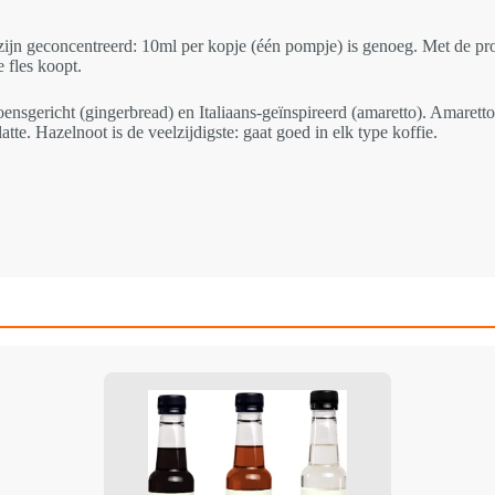
zijn geconcentreerd: 10ml per kopje (één pompje) is genoeg. Met de proe
 fles koopt.
izoensgericht (gingerbread) en Italiaans-geïnspireerd (amaretto). Amare
atte. Hazelnoot is de veelzijdigste: gaat goed in elk type koffie.