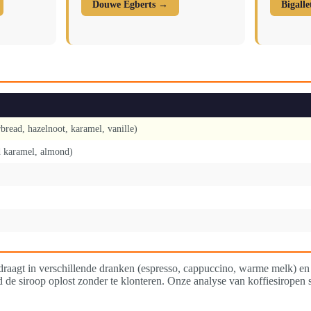
Douwe Egberts →
Bigall
bread, hazelnoot, karamel, vanille)
ed karamel, almond)
draagt in verschillende dranken (espresso, cappuccino, warme melk) en
de siroop oplost zonder te klonteren. Onze analyse van koffiesiropen s