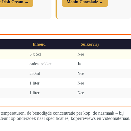
et Irish Cream →
Monin Chocolade →
Inhoud
Suikervrij
5 x 5cl
Nee
cadeaupakket
Ja
250ml
Nee
1 liter
Nee
1 liter
Nee
 temperaturen, de benodigde concentratie per kop, de nasmaak – bij
teunt op onderzoek naar specificaties, koperreviews en videomateriaal.