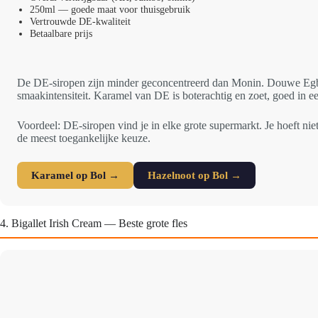
250ml — goede maat voor thuisgebruik
Vertrouwde DE-kwaliteit
Betaalbare prijs
De DE-siropen zijn minder geconcentreerd dan Monin. Douwe Egbert
smaakintensiteit. Karamel van DE is boterachtig en zoet, goed in e
Voordeel: DE-siropen vind je in elke grote supermarkt. Je hoeft ni
de meest toegankelijke keuze.
Karamel op Bol →
Hazelnoot op Bol →
4. Bigallet Irish Cream — Beste grote fles