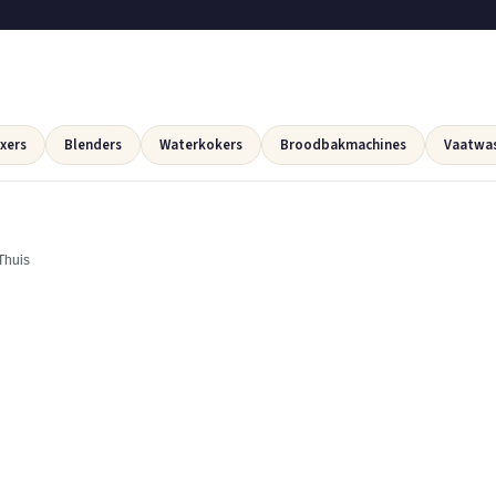
xers
Blenders
Waterkokers
Broodbakmachines
Vaatwa
Thuis