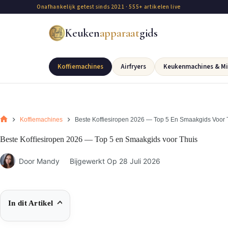
Onafhankelijk getest sinds 2021 · 555+ artikelen live
Keuken
apparaat
gids
Koffiemachines
Airfryers
Keukenmachines & Mi
Koffiemachines
Beste Koffiesiropen 2026 — Top 5 En Smaakgids Voor 
Beste Koffiesiropen 2026 — Top 5 en Smaakgids voor Thuis
Door
Mandy
Bijgewerkt Op
28 Juli 2026
In dit Artikel