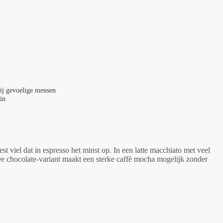
bij gevoelige mensen
in
st viel dat in espresso het minst op. In een latte macchiato met veel
 De chocolate-variant maakt een sterke caffè mocha mogelijk zonder