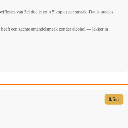
fflesjes van 5cl doe je zo’n 5 kopjes per smaak. Dat is precies
tto heeft een zachte amandelsmaak zonder alcohol — lekker in
8.5
/10