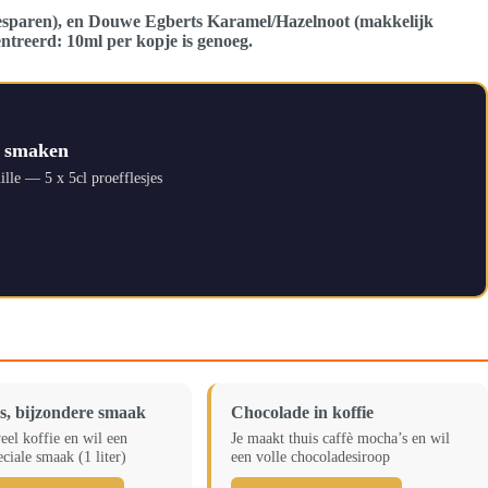
l besparen), en Douwe Egberts Karamel/Hazelnoot (makkelijk
ntreerd: 10ml per kopje is genoeg.
5 smaken
lle — 5 x 5cl proefflesjes
es, bijzondere smaak
Chocolade in koffie
veel koffie en wil een
Je maakt thuis caffè mocha’s en wil
ciale smaak (1 liter)
een volle chocoladesiroop