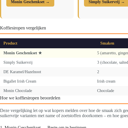
Monin Geschenkset →
Simply Suikervrij →
Koffiesiropen vergelijken
Product
Smaken
Monin Geschenkset ★
5 (amaretto, ginger
Simply Suikervrij
3 (chocolate, salt
DE Karamel/Hazelnoot
2
Bigallet Irish Cream
Irish cream
Monin Chocolade
Chocolade
Hoe we koffiesiropen beoordelen
Deze vergelijking let op wat kopers melden over hoe de smaak zich ge
suikervrije varianten met name of zoetstoffen doorkomen – en hoe goed 
1. Monin Geschenkset — Beste om te beginnen