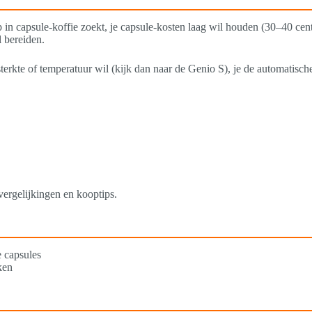
p in capsule-koffie zoekt, je capsule-kosten laag wil houden (30–40 cent
l bereiden.
 sterkte of temperatuur wil (kijk dan naar de Genio S), je de automatisc
ergelijkingen en kooptips.
e capsules
ken