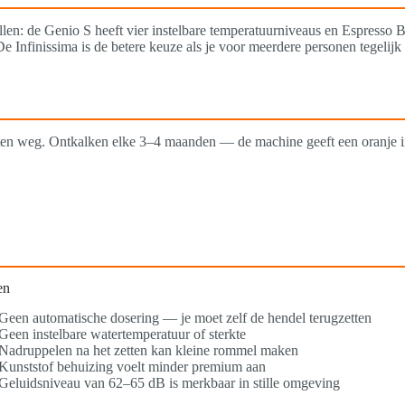
llen: de Genio S heeft vier instelbare temperatuurniveaus en Espresso 
. De Infinissima is de betere keuze als je voor meerdere personen tegelijk
atten weg. Ontkalken elke 3–4 maanden — de machine geeft een oranje i
en
Geen automatische dosering — je moet zelf de hendel terugzetten
Geen instelbare watertemperatuur of sterkte
Nadruppelen na het zetten kan kleine rommel maken
Kunststof behuizing voelt minder premium aan
Geluidsniveau van 62–65 dB is merkbaar in stille omgeving