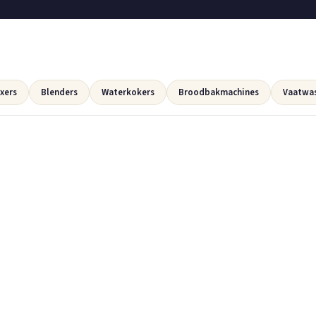
xers
Blenders
Waterkokers
Broodbakmachines
Vaatwa