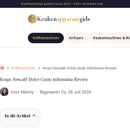
Onafhankelijk getest sinds 2021 · 555+ artikelen live
Keuken
apparaat
gids
Koffiemachines
Airfryers
Keukenmachines & Mi
Koffiemachines
Krups Nescafé Dolce Gusto Infinissima Review
Krups Nescafé Dolce Gusto Infinissima Review
Door
Mandy
Bijgewerkt Op
28 Juli 2026
In dit Artikel