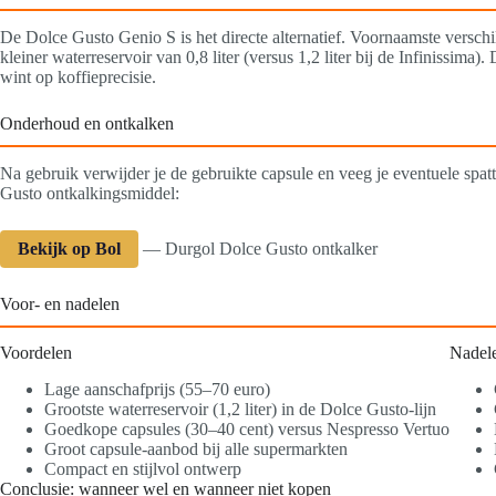
De Dolce Gusto Genio S is het directe alternatief. Voornaamste verschi
kleiner waterreservoir van 0,8 liter (versus 1,2 liter bij de Infinissima)
wint op koffieprecisie.
Onderhoud en ontkalken
Na gebruik verwijder je de gebruikte capsule en veeg je eventuele sp
Gusto ontkalkingsmiddel:
Bekijk op Bol
— Durgol Dolce Gusto ontkalker
Voor- en nadelen
Voordelen
Nadel
Lage aanschafprijs (55–70 euro)
Grootste waterreservoir (1,2 liter) in de Dolce Gusto-lijn
Goedkope capsules (30–40 cent) versus Nespresso Vertuo
Groot capsule-aanbod bij alle supermarkten
Compact en stijlvol ontwerp
Conclusie: wanneer wel en wanneer niet kopen