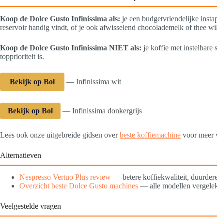
Koop de Dolce Gusto Infinissima als:
je een budgetvriendelijke insta
reservoir handig vindt, of je ook afwisselend chocolademelk of thee wi
Koop de Dolce Gusto Infinissima NIET als:
je koffie met instelbare
topprioriteit is.
Bekijk op Bol
— Infinissima wit
Bekijk op Bol
— Infinissima donkergrijs
Lees ook onze uitgebreide gidsen over
beste koffiemachine
voor meer v
Alternatieven
Nespresso Vertuo Plus review
— betere koffiekwaliteit, duurder
Overzicht beste Dolce Gusto machines
— alle modellen vergele
Veelgestelde vragen