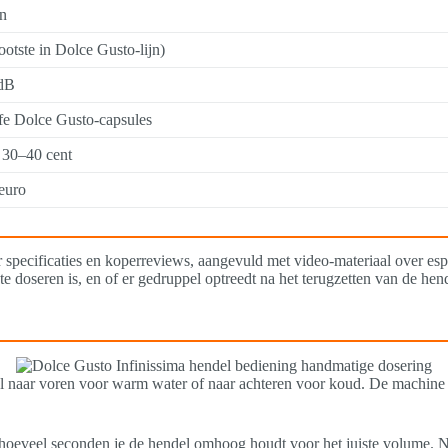
n
rootste in Dolce Gusto-lijn)
 dB
fe Dolce Gusto-capsules
30–40 cent
euro
 specificaties en koperreviews, aangevuld met video-materiaal over es
te doseren is, en of er gedruppel optreedt na het terugzetten van de hen
el naar voren voor warm water of naar achteren voor koud. De machine s
n hoeveel seconden je de hendel omhoog houdt voor het juiste volume. Na