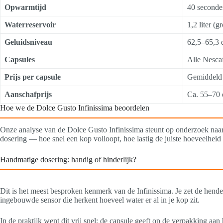
Opwarmtijd
40 seconde
Waterreservoir
1,2 liter (g
Geluidsniveau
62,5–65,3
Capsules
Alle Nesca
Prijs per capsule
Gemiddeld 
Aanschafprijs
Ca. 55–70 
Hoe we de Dolce Gusto Infinissima beoordelen
Onze analyse van de Dolce Gusto Infinissima steunt op onderzoek naar
dosering — hoe snel een kop volloopt, hoe lastig de juiste hoeveelheid 
Handmatige dosering: handig of hinderlijk?
Dit is het meest besproken kenmerk van de Infinissima. Je zet de hend
ingebouwde sensor die herkent hoeveel water er al in je kop zit.
In de praktijk went dit vrij snel: de capsule geeft op de verpakking aa