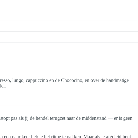
presso, lungo, cappuccino en de Chococino, en over de handmatige
del.
topt pas als jij de hendel terugzet naar de middenstand — er is geen
 een paar keer heb je het ritme te pakken. Maar als je afgeleid bent,