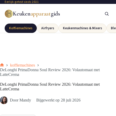
Eerlijk getest sinds 2021
Keuken
apparaat
gids
Koffiemachines
Airfryers
Keukenmachines & Mixers
Ble
koffiemachines
DeLonghi PrimaDonna Soul Review 2026: Volautomaat met
LatteCrema
DeLonghi PrimaDonna Soul Review 2026: Volautomaat met
LatteCrema
Door
Mandy
Bijgewerkt op
28 juli 2026