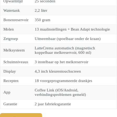
Opwarmtijd
25 seconden
Watertank
2,2 liter
Bonenreservoir
350 gram
Molen
13 maalinstellingen + Bean Adapt technologie
Zetgroep
Uitneembaar (spoelbaar onder de kraan)
LatteCrema automatisch (magnetisch
Melksysteem
koppelbaar melkreservoir, 600 ml)
Schuimniveaus
3 instelbaar op het melkreservoir
Display
4,3 inch kleurentouchscreen
Recepten
18 voorgeprogrammeerde drankjes
Coffee Link (iOS/Android,
App
verbindingsproblemen gemeld)
Garantie
2 jaar fabrieksgarantie