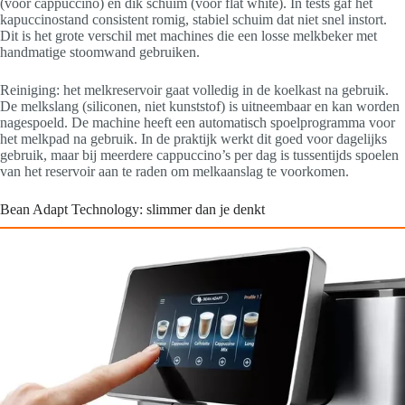
(voor cappuccino) en dik schuim (voor flat white). In tests gaf het
kapuccinostand consistent romig, stabiel schuim dat niet snel instort.
Dit is het grote verschil met machines die een losse melkbeker met
handmatige stoomwand gebruiken.
Reiniging: het melkreservoir gaat volledig in de koelkast na gebruik.
De melkslang (siliconen, niet kunststof) is uitneembaar en kan worden
nagespoeld. De machine heeft een automatisch spoelprogramma voor
het melkpad na gebruik. In de praktijk werkt dit goed voor dagelijks
gebruik, maar bij meerdere cappuccino’s per dag is tussentijds spoelen
van het reservoir aan te raden om melkaanslag te voorkomen.
Bean Adapt Technology: slimmer dan je denkt