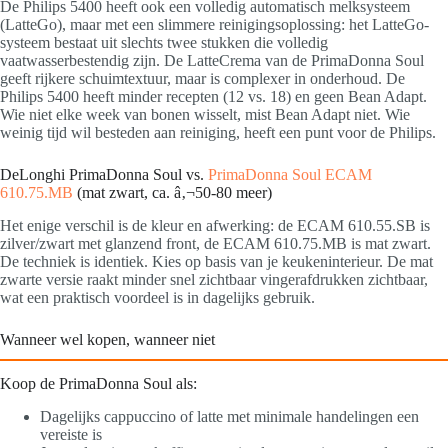
De Philips 5400 heeft ook een volledig automatisch melksysteem
(LatteGo), maar met een slimmere reinigingsoplossing: het LatteGo-
systeem bestaat uit slechts twee stukken die volledig
vaatwasserbestendig zijn. De LatteCrema van de PrimaDonna Soul
geeft rijkere schuimtextuur, maar is complexer in onderhoud. De
Philips 5400 heeft minder recepten (12 vs. 18) en geen Bean Adapt.
Wie niet elke week van bonen wisselt, mist Bean Adapt niet. Wie
weinig tijd wil besteden aan reiniging, heeft een punt voor de Philips.
DeLonghi PrimaDonna Soul vs.
PrimaDonna Soul ECAM
610.75.MB
(mat zwart, ca. â‚¬50-80 meer)
Het enige verschil is de kleur en afwerking: de ECAM 610.55.SB is
zilver/zwart met glanzend front, de ECAM 610.75.MB is mat zwart.
De techniek is identiek. Kies op basis van je keukeninterieur. De mat
zwarte versie raakt minder snel zichtbaar vingerafdrukken zichtbaar,
wat een praktisch voordeel is in dagelijks gebruik.
Wanneer wel kopen, wanneer niet
Koop de PrimaDonna Soul als:
Dagelijks cappuccino of latte met minimale handelingen een
vereiste is