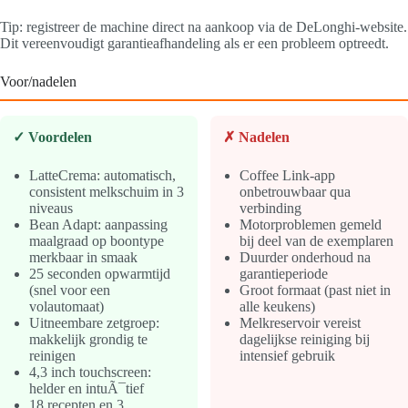
Tip: registreer de machine direct na aankoop via de DeLonghi-website.
Dit vereenvoudigt garantieafhandeling als er een probleem optreedt.
Voor/nadelen
✓ Voordelen
✗ Nadelen
LatteCrema: automatisch,
Coffee Link-app
consistent melkschuim in 3
onbetrouwbaar qua
niveaus
verbinding
Bean Adapt: aanpassing
Motorproblemen gemeld
maalgraad op boontype
bij deel van de exemplaren
merkbaar in smaak
Duurder onderhoud na
25 seconden opwarmtijd
garantieperiode
(snel voor een
Groot formaat (past niet in
volautomaat)
alle keukens)
Uitneembare zetgroep:
Melkreservoir vereist
makkelijk grondig te
dagelijkse reiniging bij
reinigen
intensief gebruik
4,3 inch touchscreen:
helder en intuÃ¯tief
18 recepten en 3