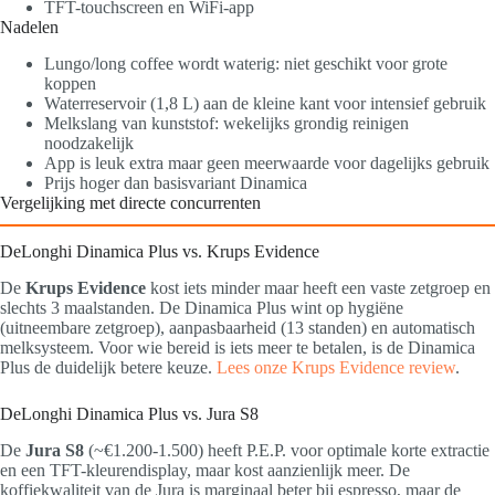
TFT-touchscreen en WiFi-app
Nadelen
Lungo/long coffee wordt waterig: niet geschikt voor grote
koppen
Waterreservoir (1,8 L) aan de kleine kant voor intensief gebruik
Melkslang van kunststof: wekelijks grondig reinigen
noodzakelijk
App is leuk extra maar geen meerwaarde voor dagelijks gebruik
Prijs hoger dan basisvariant Dinamica
Vergelijking met directe concurrenten
DeLonghi Dinamica Plus vs. Krups Evidence
De
Krups Evidence
kost iets minder maar heeft een vaste zetgroep en
slechts 3 maalstanden. De Dinamica Plus wint op hygiëne
(uitneembare zetgroep), aanpasbaarheid (13 standen) en automatisch
melksysteem. Voor wie bereid is iets meer te betalen, is de Dinamica
Plus de duidelijk betere keuze.
Lees onze Krups Evidence review
.
DeLonghi Dinamica Plus vs. Jura S8
De
Jura S8
(~€1.200-1.500) heeft P.E.P. voor optimale korte extractie
en een TFT-kleurendisplay, maar kost aanzienlijk meer. De
koffiekwaliteit van de Jura is marginaal beter bij espresso, maar de