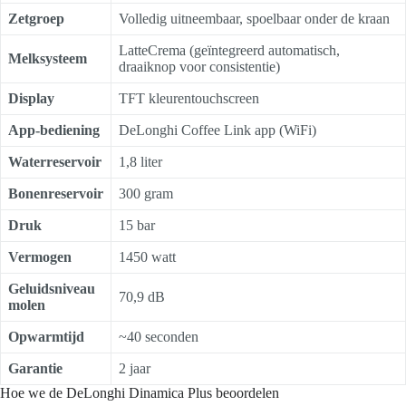
Zetgroep
Volledig uitneembaar, spoelbaar onder de kraan
LatteCrema (geïntegreerd automatisch,
Melksysteem
draaiknop voor consistentie)
Display
TFT kleurentouchscreen
App-bediening
DeLonghi Coffee Link app (WiFi)
Waterreservoir
1,8 liter
Bonenreservoir
300 gram
Druk
15 bar
Vermogen
1450 watt
Geluidsniveau
70,9 dB
molen
Opwarmtijd
~40 seconden
Garantie
2 jaar
Hoe we de DeLonghi Dinamica Plus beoordelen