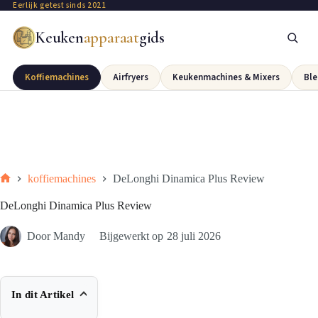
Eerlijk getest sinds 2021
Keuken
apparaat
gids
Koffiemachines
Airfryers
Keukenmachines & Mixers
Ble
koffiemachines
DeLonghi Dinamica Plus Review
DeLonghi Dinamica Plus Review
Door
Mandy
Bijgewerkt op
28 juli 2026
In dit Artikel