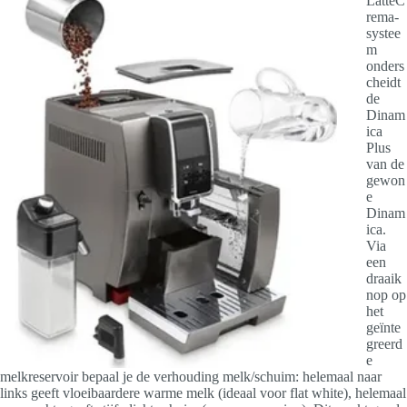
LatteC
rema-
systee
m
onders
cheidt
de
Dinam
ica
Plus
van de
gewon
e
Dinam
ica.
Via
een
draaik
nop op
het
geïnte
greerd
e
melkreservoir bepaal je de verhouding melk/schuim: helemaal naar
links geeft vloeibaardere warme melk (ideaal voor flat white), helemaal