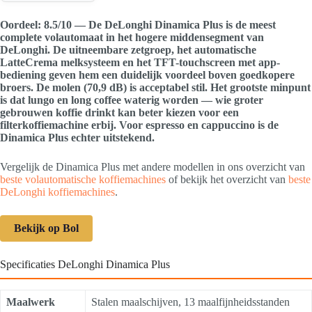
Oordeel: 8.5/10 — De DeLonghi Dinamica Plus is de meest
complete volautomaat in het hogere middensegment van
DeLonghi. De uitneembare zetgroep, het automatische
LatteCrema melksysteem en het TFT-touchscreen met app-
bediening geven hem een duidelijk voordeel boven goedkopere
broers. De molen (70,9 dB) is acceptabel stil. Het grootste minpunt
is dat lungo en long coffee waterig worden — wie groter
gebrouwen koffie drinkt kan beter kiezen voor een
filterkoffiemachine erbij. Voor espresso en cappuccino is de
Dinamica Plus echter uitstekend.
Vergelijk de Dinamica Plus met andere modellen in ons overzicht van
beste volautomatische koffiemachines
of bekijk het overzicht van
beste
DeLonghi koffiemachines
.
Bekijk op Bol
Specificaties DeLonghi Dinamica Plus
Maalwerk
Stalen maalschijven, 13 maalfijnheidsstanden