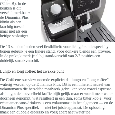
(75,9 dB). In de
keuken is dit
verschil merkbaar:
de Dinamica Plus
klinkt als een
krachtig toestel
maar niet als een
heftige stofzuiger.
De 13 standen bieden veel flexibiliteit: voor lichtgebrande specialty
bonen gebruik je een fijnere stand, voor donkere blends een grovere.
In de praktijk merk je al bij stand-verschil van 2-3 posities een
duidelijk smaakverschil.
Lungo en long coffee: het zwakke punt
De Coffeeness-review noemde expliciet dat lungo en “long coffee”
waterig worden op de Dinamica Plus. Dit is een inherent nadeel van
volautomaten die hetzelfde maalwerk gebruiken voor zowel espresso
als lungo: de hoeveelheid koffie blijft gelijk maar er wordt meer water
doorheen gepompt, wat resulteert in een dun, soms bitter kopje. Voor
echte americano-drinkers is een volautomaat in het algemeen — en de
Dinamica Plus specifiek — niet het juiste apparaat. De oplossing:
maak een dubbele espresso en voeg apart heet water toe.