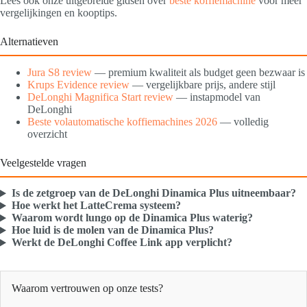
Lees ook onze uitgebreide gidsen over
beste koffiemachine
voor meer
vergelijkingen en kooptips.
Alternatieven
Jura S8 review
— premium kwaliteit als budget geen bezwaar is
Krups Evidence review
— vergelijkbare prijs, andere stijl
DeLonghi Magnifica Start review
— instapmodel van
DeLonghi
Beste volautomatische koffiemachines 2026
— volledig
overzicht
Veelgestelde vragen
Is de zetgroep van de DeLonghi Dinamica Plus uitneembaar?
Hoe werkt het LatteCrema systeem?
Waarom wordt lungo op de Dinamica Plus waterig?
Hoe luid is de molen van de Dinamica Plus?
Werkt de DeLonghi Coffee Link app verplicht?
Waarom vertrouwen op onze tests?