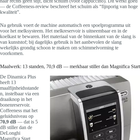
naar rechts geeft stijf, dicht schuim (voor cappuccino). Dit werkt goed
— de Coffeeness-review beschreef het schuim als “fijnporig van hoge
kwaliteit”.
Na gebruik voert de machine automatisch een spoelprogramma uit
voor het melksysteem. Het melkreservoir is uitneembaar en in de
koelkast te bewaren. Het materiaal van de binnenkant van de slang is
van kunststof; bij dagelijks gebruik is het aanbevolen de slang
wekelijks grondig schoon te maken om schimmelvorming te
voorkomen.
Maalwerk: 13 standen, 70,9 dB — merkbaar stiller dan Magnifica Start
De Dinamica Plus
heeft 13
maalfijnheidsstande
n, instelbaar via een
draaiknop in het
bonenreservoir.
Coffeeness mat het
geluidsniveau op
70,9 dB
— dat is 5
dB stiller dan de
DeLonghi
Magnifica Start