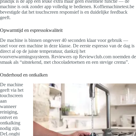
praktijk is de app een leuke extra maar geen essentiële functie — de
machine is ook zonder app volledig te bedienen. Koffiemachinetest.be
bevestigde dat het touchscreen responsief is en duidelijke feedback
geeft.
Opwarmtijd en espressokwaliteit
De machine is binnen ongeveer 40 seconden klaar voor gebruik —
snel voor een machine in deze klasse. De eerste espresso van de dag is
direct al op de juiste temperatuur, dankzij het
voorverwarmingssysteem. Reviewers op Reviewclub.com noemden de
smaak als “uitstekend, met chocoladetoetsen en een stevige crema”.
Onderhoud en ontkalken
De machine
geeft via het
touchscreen
aan
wanneer
reiniging,
ontvet en
ontkalking
nodig zijn.
DeLonghi