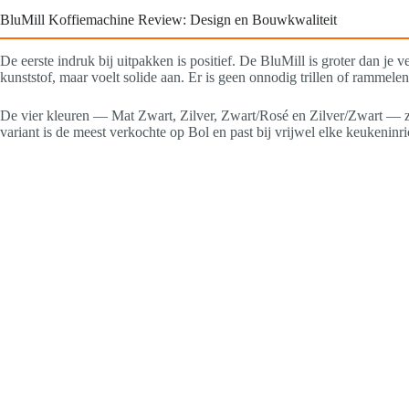
BluMill Koffiemachine Review: Design en Bouwkwaliteit
De eerste indruk bij uitpakken is positief. De BluMill is groter dan j
kunststof, maar voelt solide aan. Er is geen onnodig trillen of rammele
De vier kleuren — Mat Zwart, Zilver, Zwart/Rosé en Zilver/Zwart — zi
variant is de meest verkochte op Bol en past bij vrijwel elke keukeninri