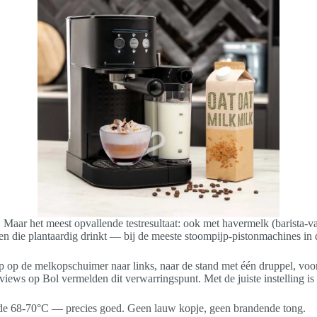
aar het meest opvallende testresultaat: ook met havermelk (barista-var
en die plantaardig drinkt — bij de meeste stoompijp-pistonmachines in d
p op de melkopschuimer naar links, naar de stand met één druppel, voor
views op Bol vermelden dit verwarringspunt. Met de juiste instelling is
 de 68-70°C — precies goed. Geen lauw kopje, geen brandende tong.