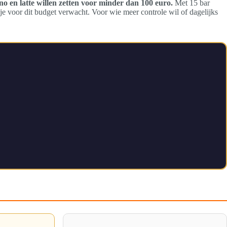
o en latte willen zetten voor minder dan 100 euro.
Met 15 bar
e voor dit budget verwacht. Voor wie meer controle wil of dagelijks