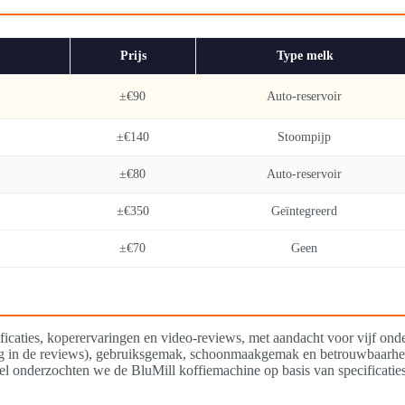
Prijs
Type melk
±€90
Auto-reservoir
±€140
Stoompijp
±€80
Auto-reservoir
±€350
Geïntegreerd
±€70
Geen
icaties, koperervaringen en video-reviews, met aandacht voor vijf ond
aag in de reviews), gebruiksgemak, schoonmaakgemak en betrouwbaarhei
deel onderzochten we de BluMill koffiemachine op basis van specificati