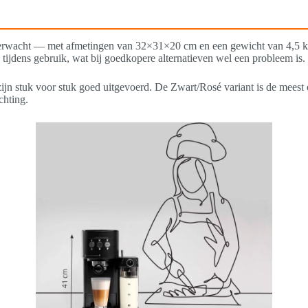
e verwacht — met afmetingen van 32×31×20 cm en een gewicht van 4,5 kg 
n tijdens gebruik, wat bij goedkopere alternatieven wel een probleem is.
jn stuk voor stuk goed uitgevoerd. De Zwart/Rosé variant is de meest 
chting.