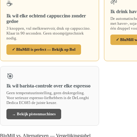
🌱
☕
Ik drink hav
Ik wil elke ochtend cappuccino zonder
De automatisch
gedoe
met haver-, soj
3 knoppen, vul melkreservoir, druk op cappuccino.
één druppel vo
Klaar in 90 seconden. Geen stoompijptechniek
nodig.
✓ BluMill w
✓ BluMill is perfect — Bekijk op Bol
🎯
Ik wil barista-controle over elke espresso
Geen temperatuurinstelling, geen drukregeling.
Voor serieuze espresso-liefhebbers is de DeLonghi
Dedica EC685 de juiste keuze.
→ Bekijk pistonmachines
BluMill vs. Alternatieven — Vergelijkingstabel