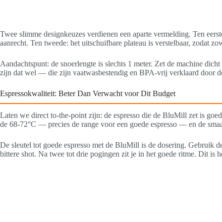
Twee slimme designkeuzes verdienen een aparte vermelding. Ten eerste: de
aanrecht. Ten tweede: het uitschuifbare plateau is verstelbaar, zodat zo
Aandachtspunt: de snoerlengte is slechts 1 meter. Zet de machine dicht 
zijn dat wel — die zijn vaatwasbestendig en BPA-vrij verklaard door de
Espressokwaliteit: Beter Dan Verwacht voor Dit Budget
Laten we direct to-the-point zijn: de espresso die de BluMill zet is go
de 68-72°C — precies de range voor een goede espresso — en de smaak i
De sleutel tot goede espresso met de BluMill is de dosering. Gebruik de
bittere shot. Na twee tot drie pogingen zit je in het goede ritme. Dit is 