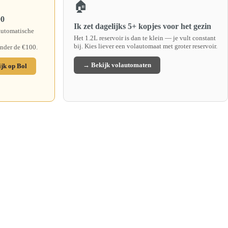
🏠
00
Ik zet dagelijks 5+ kopjes voor het gezin
 automatische
Het 1.2L reservoir is dan te klein — je vult constant
bij. Kies liever een volautomaat met groter reservoir.
onder de €100.
→ Bekijk volautomaten
jk op Bol