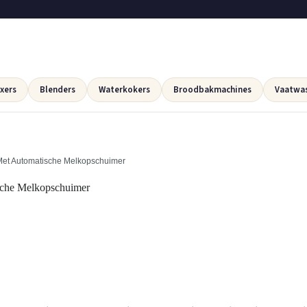
xers
Blenders
Waterkokers
Broodbakmachines
Vaatwa
Met Automatische Melkopschuimer
sche Melkopschuimer