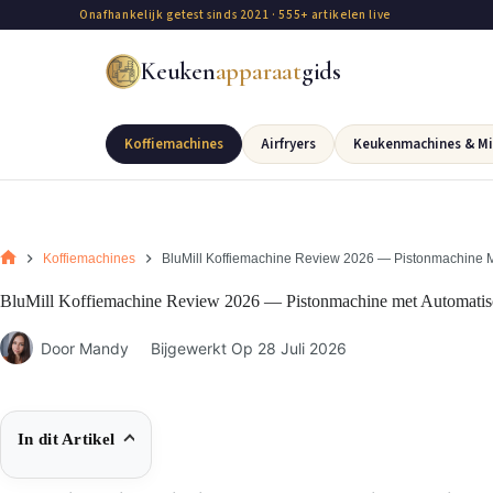
Onafhankelijk getest sinds 2021 · 555+ artikelen live
Keuken
apparaat
gids
Koffiemachines
Airfryers
Keukenmachines & Mi
Koffiemachines
BluMill Koffiemachine Review 2026 — Pistonmachine 
BluMill Koffiemachine Review 2026 — Pistonmachine met Automati
Door
Mandy
Bijgewerkt Op
28 Juli 2026
In dit Artikel