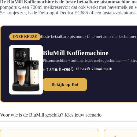
De BluMill Koffiemachine is de beste betaalbare pistonmachine me
pompdruk, een 700ml melkreservoir dat ook werkt met havermelk en soja
5+ kopjes zet, is de DeLonghi Dedica EC685 of een instap-volautomaat
Beste betaalbare pistonmachine met auto-melkschuimer
ONZE KEUZE
BluMill Koffiemachine
Pistonmachine + automatische melkopschuimer — 4 kle
💪
15 bar
🥛
700ml melk
⭐
7.8/10
💰
±€90
Bekijk op Bol
Voor wie is de BluMill geschikt? Kies jouw scenario