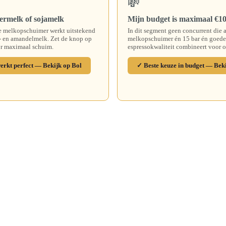
💸
ermelk of sojamelk
Mijn budget is maximaal €1
e melkopschuimer werkt uitstekend
In dit segment geen concurrent die
a- en amandelmelk. Zet de knop op
melkopschuimer én 15 bar én goede
or maximaal schuim.
espressokwaliteit combineert voor 
erkt perfect — Bekijk op Bol
✓ Beste keuze in budget — Beki