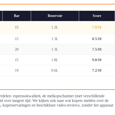
Bar
Reservoir
Score
15
1.2L
7.8/10
15
1.3L
8.5/10
20
1.3L
7.5/10
15
1.8L
9.0/10
19
0.6L
7.2/10
erdelen: espressokwaliteit, de melkopschuimer (met verschillende
d over langere tijd. We kijken ook naar wat kopers melden over de
es, koperservaringen en beschikbare video-reviews, zonder het apparaat