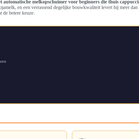
t automatische melkopschuimer voor beginners die thuis cappuccin
melk, en een verrassend degelijke bouwkwaliteit levert hij meer dan j
 de betere keuze.
uren